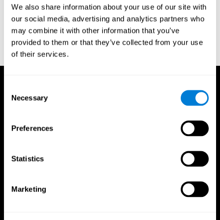
We also share information about your use of our site with
- Third edition administration and scoring manual. San Antonio,
our social media, advertising and analytics partners who
TX: Psychological Corporation.
may combine it with other information that you’ve
Wechsler, D. (1945). A standardized memory scale for clinical
provided to them or that they’ve collected from your use
use. The Journal of Psychology: Interdisciplinary and Applied,
19(1), 87-95.
of their services.
Consent
Necessary
Selection
Preferences
Statistics
Marketing