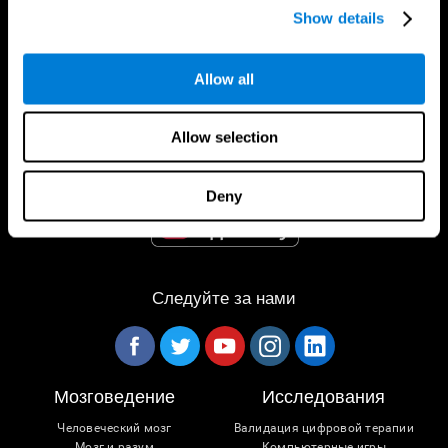
Show details
Приложение CogniFit
Allow all
Allow selection
Deny
Следуйте за нами
Мозговедение
Исследования
Человеческий мозг
Валидация цифровой терапии
Мозг и разум
Компьютерные игры