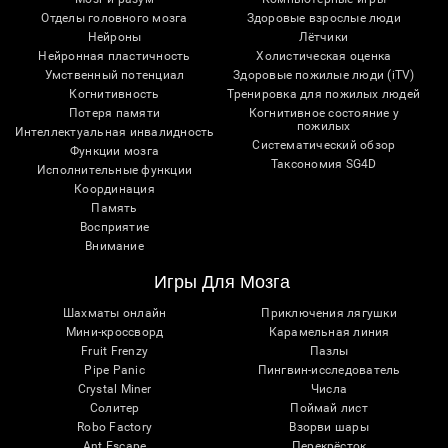
Отделы головного мозга
Здоровые взрослые люди
Нейроны
Лётчики
Нейронная пластичность
Холистическая оценка
Умственный потенциал
Здоровые пожилые люди (iTV)
Когнитивность
Тренировка для пожилых людей
Потеря памяти
Когнитивное состояние у
пожилых
Интеллектуальная инвалидность
Систематический обзор
Функции мозга
Таксономия SG4D
Исполнительные функции
Координация
Память
Восприятие
Внимание
Игры Для Мозга
Шахматы онлайн
Приключения лягушки
Мини-кроссворд
Карамельная линия
Fruit Frenzy
Пазлы
Pipe Panic
Пингвин-исследователь
Crystal Miner
Числа
Солитер
Поймай лист
Robo Factory
Взорви шары
Ant Escape
Перекрёсток