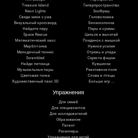
Treasure Island
Гиперпространство
Neon Lights
ЗооФреш
Сведи меня с ума
Головоломка
Визуальный кроссворд
Бензоколонка
Найдите пару
Пары и суммы
Space Rescue
Целься и вычитай
Математический хаос
Поединок с мышкой
Марбл-гонка
Нужное усилие
Мелодичный теннис
Отрежь и упади
Scrambled
Скрести фишки
Найди питомца
Кувшинки
Музыкальные пары
Реактивное поле
Цветовая гонка
Слова и птицы
Художественный пазл 3D
Больше игр ...
Упражнения
Для семей
Для специалистов
Для исследователей
Образование
Патент
Реселлеры
Упражнения для детей