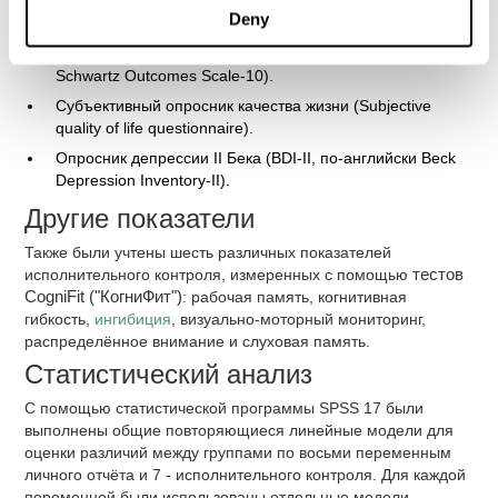
Опросник ошибок повседневной памяти (EMQ, по-
Deny
английски Everyday memory Questionnaire).
Ценностный опросник Шварца (SOS-10, по-английски
Schwartz Outcomes Scale-10).
Субъективный опросник качества жизни (Subjective
quality of life questionnaire).
Опросник депрессии II Бека (BDI-II, по-английски Beck
Depression Inventory-II).
Другие показатели
Также были учтены шесть различных показателей
исполнительного контроля, измеренных с помощью
тестов
CogniFit ("КогниФит")
: рабочая память, когнитивная
гибкость,
ингибиция
, визуально-моторный мониторинг,
распределённое внимание и слуховая память.
Статистический анализ
С помощью статистической программы SPSS 17 были
выполнены общие повторяющиеся линейные модели для
оценки различий между группами по восьми переменным
личного отчёта и 7 - исполнительного контроля. Для каждой
переменной были использованы отдельные модели.