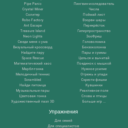
Pipe Panic
Пингвин-исследователь
Crystal Miner
Числа
Солитер
Поймай лист
Robo Factory
Взорви шары
Ant Escape
Перекрёсток
Treasure Island
Гиперпространство
Neon Lights
ЗооФреш
Сведи меня с ума
Головоломка
Визуальный кроссворд
Бензоколонка
Найдите пару
Пары и суммы
Space Rescue
Целься и вычитай
Математический хаос
Поединок с мышкой
Марбл-гонка
Нужное усилие
Мелодичный теннис
Отрежь и упади
Scrambled
Скрести фишки
Найди питомца
Кувшинки
Музыкальные пары
Реактивное поле
Цветовая гонка
Слова и птицы
Художественный пазл 3D
Больше игр ...
Упражнения
Для семей
Для специалистов