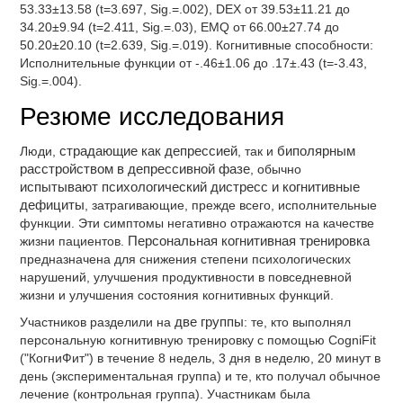
53.33±13.58 (t=3.697, Sig.=.002), DEX от 39.53±11.21 до
34.20±9.94 (t=2.411, Sig.=.03), EMQ от 66.00±27.74 до
50.20±20.10 (t=2.639, Sig.=.019). Когнитивные способности:
Исполнительные функции от -.46±1.06 до .17±.43 (t=-3.43,
Sig.=.004).
Резюме исследования
Люди,
страдающие как депрессией
, так и
биполярным
расстройством в депрессивной фазе
, обычно
испытывают психологический дистресс и когнитивные
дефициты
, затрагивающие, прежде всего, исполнительные
функции. Эти симптомы негативно отражаются на качестве
жизни пациентов.
Персональная когнитивная тренировка
предназначена для снижения степени психологических
нарушений, улучшения продуктивности в повседневной
жизни и улучшения состояния когнитивных функций.
Участников разделили на
две группы
: те, кто выполнял
персональную когнитивную тренировку с помощью CogniFit
("КогниФит") в течение 8 недель, 3 дня в неделю, 20 минут в
день (экспериментальная группа) и те, кто получал обычное
лечение (контрольная группа). Участникам была