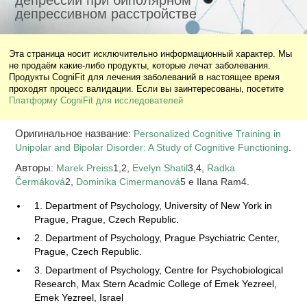
депрессии при биполярном
депрессивном расстройстве
Эта страница носит исключительно информационный характер. Мы
не продаём какие-либо продукты, которые лечат заболевания.
Продукты CogniFit для лечения заболеваний в настоящее время
проходят процесс валидации. Если вы заинтересованы, посетите
Платформу CogniFit для исследователей
Оригинальное название
:
Personalized Cognitive Training in
Unipolar and Bipolar Disorder: A Study of Cognitive Functioning
.
Авторы
:
Marek Preiss
1,2,
Evelyn Shatil
3,4,
Radka
Čermáková
2,
Dominika Cimermanová
5 e Ilana Ram4.
1. Department of Psychology, University of New York in
Prague, Prague, Czech Republic.
2. Department of Psychology, Prague Psychiatric Center,
Prague, Czech Republic.
3. Department of Psychology, Centre for Psychobiological
Research, Max Stern Acadmic College of Emek Yezreel,
Emek Yezreel, Israel