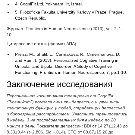
4. CogniFit Ltd, Yokneam Ilit, Israel.
5. Filozofická Fakulta Univerzity Karlovy v Praze, Prague,
Czech Republic.
Журнал
: Frontiers in Human Neuroscience (2013), vol. 7: 1-
10.
Цитирование статьи (формат АПА):
Preiss, M., Shatil, E., Čermáková, R., Cimermanová, D.
and Ram, I. (2013). Personalized Cognitive Training in
Unipolar and Bipolar Disorder: A Study of Cognitive
Functioning. Frontiers in Human Neuroscience, 7, pp.1-10.
Заключение исследования
Персональная когнитивная тренировка от CogniFit
("КогниФит") помогла снизить депрессию и улучшить
когнитивную функцию у людей, страдающих депрессией
и биполярным расстройством. Участники тренировались
8 недель, 3 не последовательных дня в неделю по 20
минут в день
. Показатели депрессии: BDI от 14.27±12.43 до
8.33±9.44 (t=2.806, Sig.=.014), CFQ от 60.87±15.26 до