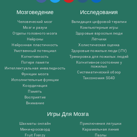
Мозговедение
Исследования
Человеческий мозг
Валидация цифровой терапии
Мозг и разум
Компьютерные игры
Отделы головного мозга
Здоровые взрослые люди
Нейроны
Лётчики
Нейронная пластичность
Холистическая оценка
Умственный потенциал
Здоровые пожилые люди (iTV)
Когнитивность
Тренировка для пожилых людей
Потеря памяти
Когнитивное состояние у
пожилых
Интеллектуальная инвалидность
Систематический обзор
Функции мозга
Таксономия SG4D
Исполнительные функции
Координация
Память
Восприятие
Внимание
Игры Для Мозга
Шахматы онлайн
Приключения лягушки
Мини-кроссворд
Карамельная линия
Fruit Frenzy
Пазлы