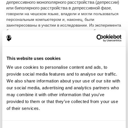
депрессивного монополярного расстройства (депрессии)
или биполярного расстройства в депрессивной фазе
,
говорили на чешском языке, владели и могли пользоваться
персональным компьютером и, наконец, были
заинтересованы в участии в исследовании. Из эксперимента
были исключены люди, страдающие каким-либо
неврологическим расстройством или имеющие алкогольную
или наркотическую зависимость.
Участники были распределены по группам
(экспериментальная или контрольная) в соответствии с их
This website uses cookies
диагнозом (депрессия или биполярное расстройство) таким
We use cookies to personalise content and ads, to
образом, чтобы группы были сбалансированы по полу,
возрасту и диагнозу. Контрольная группа прошла обычное
provide social media features and to analyse our traffic.
лечение, в то время как экспериментальная группа, кроме
We also share information about your use of our site with
обычного лечения, также использовала когнитивную
our social media, advertising and analytics partners who
тренировку.
may combine it with other information that you’ve
Сначала было изучено функционирование каждого
provided to them or that they’ve collected from your use
участника в повседневной жизни и его когнитивное
of their services.
состояние до начала лечения. По прошествии 8 недель
вмешательства эти показатели были снова измерены.
Исследование проведено Пражским Центром Психиатрии, и