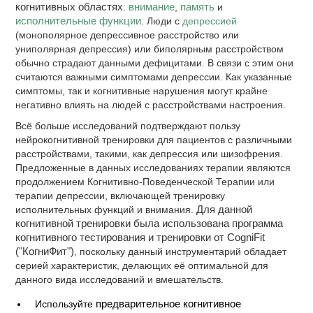
когнитивных областях
:
внимание
,
память
и
исполнительные функции
. Люди с
депрессией
(монополярное депрессивное расстройство или
униполярная депрессия) или биполярным расстройством
обычно страдают данными дефицитами. В связи с этим они
считаются важными симптомами депрессии. Как указанные
симптомы, так и когнитивные нарушения могут крайне
негативно влиять на людей с расстройствами настроения.
Всё больше исследований подтверждают пользу
нейрокогнитивной тренировки для пациентов с различными
расстройствами, такими, как депрессия или шизофрения.
Предложенные в данных исследованиях терапии являются
продолжением Когнитивно-Поведенческой Терапии или
терапии депрессии, включающей тренировку
исполнительных функций и внимания.
Для данной
когнитивной тренировки была использована программа
когнитивного тестирования и тренировки от CogniFit
("КогниФит")
, поскольку данный инструментарий обладает
серией характеристик, делающих её оптимальной для
данного вида исследований и вмешательств.
Используйте
предварительное когнитивное