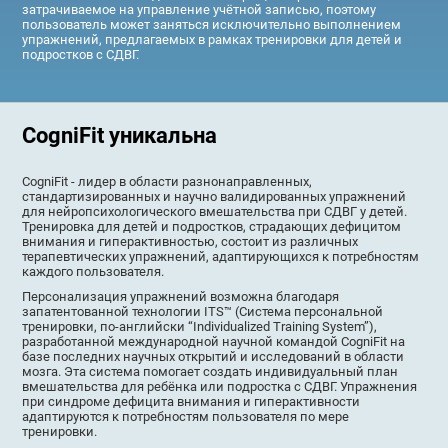
затрачиваемое на управление учётной записью, поэтому
пользователь может заняться исключительно выполнением
упражнений, предлагаемых в рамках тренировки для детей и
подростков с СДВГ.
CogniFit уникальна
CogniFit - лидер в области разнонаправленных,
стандартизированных и научно валидированных упражнений
для нейропсихологического вмешательства при СДВГ у детей.
Тренировка для детей и подростков, страдающих дефицитом
внимания и гиперактивностью, состоит из различных
терапевтических упражнений, адаптирующихся к потребностям
каждого пользователя.
Персонализация упражнений возможна благодаря
запатентованной технологии ITS™ (Система персональной
тренировки, по-английски “Individualized Training System”),
разработанной международной научной командой CogniFit на
базе последних научных открытий и исследований в области
мозга. Эта система помогает создать индивидуальный план
вмешательства для ребёнка или подростка с СДВГ. Упражнения
при синдроме дефицита внимания и гиперактивности
адаптируются к потребностям пользователя по мере
тренировки.