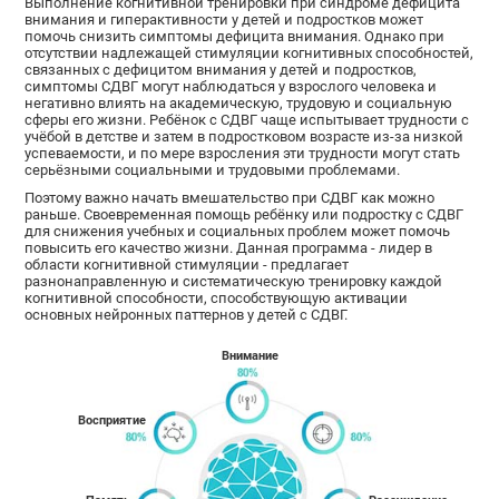
Выполнение когнитивной тренировки при синдроме дефицита
внимания и гиперактивности у детей и подростков может
помочь снизить симптомы дефицита внимания. Однако при
отсутствии надлежащей стимуляции когнитивных способностей,
связанных с дефицитом внимания у детей и подростков,
симптомы СДВГ могут наблюдаться у взрослого человека и
негативно влиять на академическую, трудовую и социальную
сферы его жизни. Ребёнок с СДВГ чаще испытывает трудности с
учёбой в детстве и затем в подростковом возрасте из-за низкой
успеваемости, и по мере взросления эти трудности могут стать
серьёзными социальными и трудовыми проблемами.
Поэтому важно начать вмешательство при СДВГ как можно
раньше. Своевременная помощь ребёнку или подростку с СДВГ
для снижения учебных и социальных проблем может помочь
повысить его качество жизни. Данная программа - лидер в
области когнитивной стимуляции - предлагает
разнонаправленную и систематическую тренировку каждой
когнитивной способности, способствующую активации
основных нейронных паттернов у детей с СДВГ.
Внимание
Восприятие