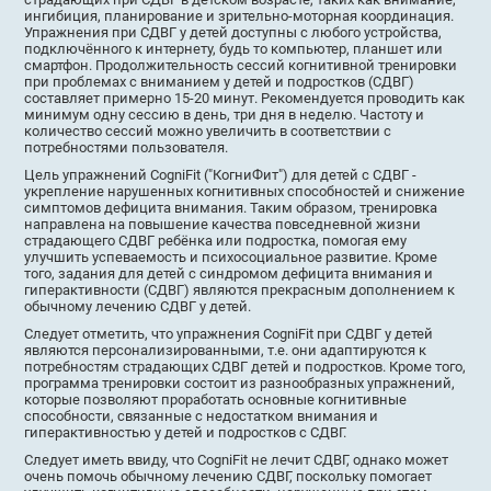
ингибиция, планирование и зрительно-моторная координация.
Упражнения при СДВГ у детей доступны с любого устройства,
подключённого к интернету, будь то компьютер, планшет или
смартфон. Продолжительность сессий когнитивной тренировки
при проблемах с вниманием у детей и подростков (СДВГ)
составляет примерно 15-20 минут. Рекомендуется проводить как
минимум одну сессию в день, три дня в неделю. Частоту и
количество сессий можно увеличить в соответствии с
потребностями пользователя.
Цель упражнений CogniFit ("КогниФит") для детей с СДВГ -
укрепление нарушенных когнитивных способностей и снижение
симптомов дефицита внимания. Таким образом, тренировка
направлена на повышение качества повседневной жизни
страдающего СДВГ ребёнка или подростка, помогая ему
улучшить успеваемость и психосоциальное развитие. Кроме
того, задания для детей с синдромом дефицита внимания и
гиперактивности (СДВГ) являются прекрасным дополнением к
обычному лечению СДВГ у детей.
Следует отметить, что упражнения CogniFit при СДВГ у детей
являются персонализированными, т.е. они адаптируются к
потребностям страдающих СДВГ детей и подростков. Кроме того,
программа тренировки состоит из разнообразных упражнений,
которые позволяют проработать основные когнитивные
способности, связанные с недостатком внимания и
гиперактивностью у детей и подростков с СДВГ.
Следует иметь ввиду, что CogniFit не лечит СДВГ, однако может
очень помочь обычному лечению СДВГ, поскольку помогает