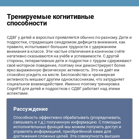
Тренируемые когнитивные
способности
СДВГ у детей и взрослых проявляется обычно по-разному. Дети и
подростки, страдающие синдромом дефицита внимания, как
правило, испытывают большие трудности с удержанием
внимания в классе. Эти частые отвлечения в конечном счёте
негативно сказываются на учёбе и успеваемости. С другой
стороны, гиперактивные дети и подростки с трудом сдерживают
своё моторное поведение, поэтому они демонстрируют более
ярко выраженную физическую активность. Это не даёт им
спокойно усидеть на месте. Беспокойство и чрезмерная
активность мешают другим одноклассникам, что затрудняет
социальное взаимодействие. Именно поэтому тренировка
CogniFit для детей и подростков с СДВГ работает над этими
аспектами.
Рассуждение
Способность эффективно обрабатывать (упорядочивать,
связывать и т.д.) полученную информацию. С помощью
исполнительных функций мы можем получить доступ и
управлять информацией, приобретённой нами для
достижения сложных целей. Эта совокупность высших