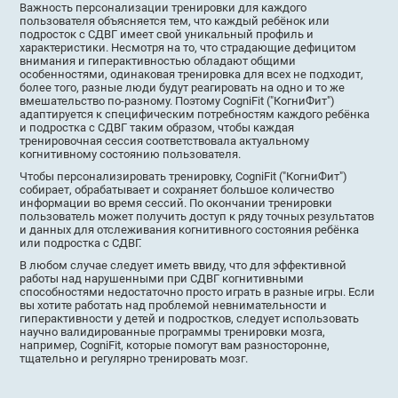
Важность персонализации тренировки для каждого
пользователя объясняется тем, что каждый ребёнок или
подросток с СДВГ имеет свой уникальный профиль и
характеристики. Несмотря на то, что страдающие дефицитом
внимания и гиперактивностью обладают общими
особенностями, одинаковая тренировка для всех не подходит,
более того, разные люди будут реагировать на одно и то же
вмешательство по-разному. Поэтому CogniFit ("КогниФит")
адаптируется к специфическим потребностям каждого ребёнка
и подростка с СДВГ таким образом, чтобы каждая
тренировочная сессия соответствовала актуальному
когнитивному состоянию пользователя.
Чтобы персонализировать тренировку, CogniFit ("КогниФит")
собирает, обрабатывает и сохраняет большое количество
информации во время сессий. По окончании тренировки
пользователь может получить доступ к ряду точных результатов
и данных для отслеживания когнитивного состояния ребёнка
или подростка с СДВГ.
В любом случае следует иметь ввиду, что для эффективной
работы над нарушенными при СДВГ когнитивными
способностями недостаточно просто играть в разные игры. Если
вы хотите работать над проблемой невнимательности и
гиперактивности у детей и подростков, следует использовать
научно валидированные программы тренировки мозга,
например, CogniFit, которые помогут вам разносторонне,
тщательно и регулярно тренировать мозг.