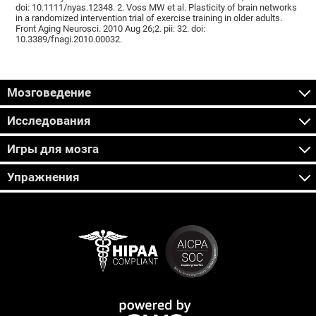
doi: 10.1111/nyas.12348. 2. Voss MW et al. Plasticity of brain networks
in a randomized intervention trial of exercise training in older adults.
Front Aging Neurosci. 2010 Aug 26;2. pii: 32. doi:
10.3389/fnagi.2010.00032.
Мозговедение
Исследования
Игры для мозга
Упражнения