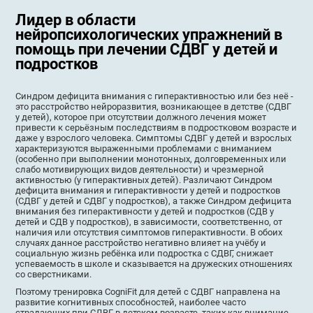
Лидер в области
нейропсихологических упражнений в
помощь при лечении СДВГ у детей и
подростков
Синдром дефицита внимания с гиперактивностью или без неё -
это расстройство нейроразвития, возникающее в детстве (СДВГ
у детей), которое при отсутствии должного лечения может
привести к серьёзным последствиям в подростковом возрасте и
даже у взрослого человека. Симптомы СДВГ у детей и взрослых
характеризуются выраженными проблемами с вниманием
(особенно при выполнении монотонных, долговременных или
слабо мотивирующих видов деятельности) и чрезмерной
активностью (у гиперактивных детей). Различают Синдром
дефицита внимания и гиперактивности у детей и подростков
(СДВГ у детей и СДВГ у подростков), а также Синдром дефицита
внимания без гиперактивности у детей и подростков (СДВ у
детей и СДВ у подростков), в зависимости, соответственно, от
наличия или отсутствия симптомов гиперактивности. В обоих
случаях данное расстройство негативно влияет на учёбу и
социальную жизнь ребёнка или подростка с СДВГ, снижает
успеваемость в школе и сказывается на дружеских отношениях
со сверстниками.
Поэтому тренировка CogniFit для детей с СДВГ направлена на
развитие когнитивных способностей, наиболее часто
страдающих при СДВГ в детском возрасте, таких как внимание,