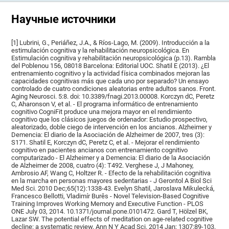
Научные источники
[1] Lubrini, G., Periáñez, J.A., & Ríos-Lago, M. (2009). Introducción a la
estimulación cognitiva y la rehabilitación neuropsicológica. En
Estimulación cognitiva y rehabilitación neuropsicológica (p.13). Rambla
del Poblenou 156, 08018 Barcelona: Editorial UOC. Shatil E (2013). ¿El
entrenamiento cognitivo y la actividad física combinados mejoran las
capacidades cognitivas más que cada uno por separado? Un ensayo
controlado de cuatro condiciones aleatorias entre adultos sanos. Front.
Aging Neurosci. 5:8. doi: 10.3389/fnagi.2013.00008. Korczyn dC, Peretz
C, Aharonson V, et al. - El programa informático de entrenamiento
cognitivo CogniFit produce una mejora mayor en el rendimiento
cognitivo que los clásicos juegos de ordenador: Estudio prospectivo,
aleatorizado, doble ciego de intervención en los ancianos. Alzheimer y
Demencia: El diario de la Asociación de Alzheimer de 2007, tres (3):
S171. Shatil E, Korczyn dC, Peretz C, et al. - Mejorar el rendimiento
cognitivo en pacientes ancianos con entrenamiento cognitivo
computarizado - El Alzheimer y a Demencia: El diario de la Asociación
de Alzheimer de 2008, cuatro (4): T492. Verghese J, J Mahoney,
Ambrosio AF, Wang C, Holtzer R. - Efecto de la rehabilitación cognitiva
en la marcha en personas mayores sedentarias - J Gerontol A Biol Sci
Med Sci. 2010 Dec;65(12):1338-43. Evelyn Shatil, Jaroslava Mikulecká,
Francesco Bellotti, Vladimír Burěs - Novel Television-Based Cognitive
Training Improves Working Memory and Executive Function - PLOS
ONE July 03, 2014. 10.1371/journal.pone.0101472. Gard T, Hölzel BK,
Lazar SW. The potential effects of meditation on age-related cognitive
decline: a systematic review. Ann N Y Acad Sci. 2014 Jan; 1307:89-103.