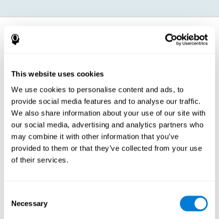
Как укрепляются когнитивные
функции?
Научным путём подтверждено, что надлежащая когнитивная
This website uses cookies
стимуляция может укрепить состояние различных когнитивных
способностей, страдающих у детей и подростков с СДВГ. Что
происходит в мозге и почему задания, такие, как предлагает
We use cookies to personalise content and ads, to
CogniFit, могут помочь оптимизировать наши когнитивные
provide social media features and to analyse our traffic.
функции?
We also share information about your use of our site with
Цель тренировки CogniFit для детей и подростков с СДВГ -
стимулирование нейропластичности для укрепления отделов
our social media, advertising and analytics partners who
мозга, страдающих при СДВГ, и соответствующих когнитивных
may combine it with other information that you’ve
функций. Нейропластичность - это механизм нашего мозга,
позволяющий модифицировать паттерн нейронных связей для
provided to them or that they’ve collected from your use
адаптации к предъявляемым им требованиям, как в
повседневной жизни, так и с помощью упражнений CogniFit при
of their services.
СДВГ у детей. При корректном выполнении заданий при СДВГ
мозг пользователя адаптируется и укрепляется, что повышает
его эффективность при реагировании на различные
повседневные ситуации.
Consent
Таким образом, задания, входящие в тренировку CogniFit для
Necessary
Selection
детей и подростков с СДВГ, направлены на стимулирование
когнитивных функций и отделов мозга, наиболее связанных с