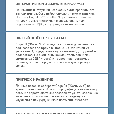
ИНТЕРАКТИВНЫЙ И ВИЗУАЛЬНЫЙ ФОРМАТ
Понимание инструкций необходимо для правильного
выполнения любого нейропсихологического задания.
Поэтому CogniFit ("КогниФит") предлагает понятные
интерактивные инструкции к упражнениями для
подростков с СДВГ, что упрощает их понимание.
ПОЛНЫЙ ОТЧЁТ О РЕЗУЛЬТАТАХ
CogniFit ("КогниФит") следит за производительностью
пользователя во время выполнения когнитивных
упражнений, поддерживающих лечение СДВГ у детей и
подростков. По окончании каждой тренировки при
симптомах СДВГ у детей и подростков программа
незамедлительно предоставляет точную обратную
связь.
ПРОГРЕСС И РАЗВИТИЕ
Данные, которые собирает CogniFit ("КогниФит") во
время тренировочной сессии при дефиците внимания у
детей и подростков, также позволяют узнать эволюцию
когнитивного состояния и выявить тенденции к
улучшению или ухудшению в полученных баллах.
АДАПТИРУЕТСЯ К КАЖДОМУ ПОЛЬЗОВАТЕЛЮ