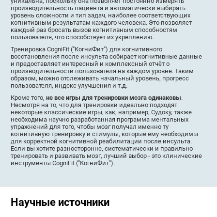
уникальна, поскольку она позволяет постоянно измерять
производительность пациента и автоматически выбирать
уровень сложности и тип задач, наиболее соответствующих
когнитивным результатам каждого человека. Это позволяет
каждый раз бросать вызов когнитивным способностям
пользователя, что способствует их укреплению.
Тренировка CogniFit ("КогниФит") для когнитивного
восстановления после инсульта собирает когнитивные данные
и предоставляет интересный и комплексный отчёт о
производительности пользователя на каждом уровне. Таким
образом, можно отслеживать начальный уровень, прогресс
пользователя, индекс улучшения и т.д.
Кроме того,
не все игры для тренировки мозга одинаковы
.
Несмотря на то, что для тренировки идеально подходят
некоторые классические игры, как, например, Судоку, также
необходима научно разработанная программа ментальных
упражнений для того, чтобы мозг получал именно ту
когнитивную тренировку и стимулы, которые ему необходимы
для корректной когнитивной реабилитации после инсульта.
Если вы хотите разносторонне, систематически и правильно
тренировать и развивать мозг, лучший выбор - это клинические
инструменты CogniFit ("КогниФит").
Научные источники