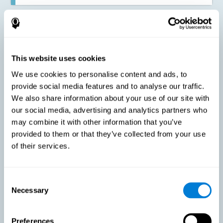
Упражнения для когнитивной реабилитации эффективны
для тренировки способностей людей, испытывающих
какой-либо когнитивный дефицит в результате инсульта.
Когнитивная тренировка может быть полезна как для
нарушенных когнитивных функций, так и для функций,
This website uses cookies
которые пострадали меньше.
We use cookies to personalise content and ads, to
provide social media features and to analyse our traffic.
We also share information about your use of our site with
Эта тренировка, в которую включены клинические
упражнения для стимуляции мозга, помогает в
our social media, advertising and analytics partners who
долгосрочной перспективе снизить негативные
последствия инсульта в жизни человека и его близких.
may combine it with other information that you’ve
Нейрореабилитация и тренировка CogniFit ("КогниФит")
provided to them or that they’ve collected from your use
могут помочь повысить самостоятельность
пострадавшего и улучшить качество его жизни.
of their services.
С помощью когнитивной реабилитации нельзя
Consent
восстановить работу нарушенных тканей мозга. Однако
Necessary
Selection
благодаря способности мозга к кортикальной
реорганизации можно стимулировать соседние от
пострадавших области, здоровые или менее
повреждённые, таким образом, что они могут взять на
Preferences
себя часть утерянных функций, а также активировать и