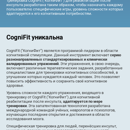
Тренировка CogniFit ("КогниФит") для реабилитации после
инсульта разработана таким образом, чтобы назначать каждому
пользователю специфические игры, уровень сложности которых
адаптируется к его когнитивным потребностям.
CogniFit уникальна
CogniFit ("КогниФит") является программой-лидером в области
когнитивной стимуляции. Данный инструмент включает
серию
разнонаправленных стандартизированных и клинически
валидированных упражнений
. Эти упражнения, в свою очередь,
включают различные терапевтические задания, разработанные
специалистами для тренировки когнитивных способностей, в
улучшении которых нуждается каждый человек. Это позволяет
повысить эффективность и сохранить своё когнитивное
здоровье.
Уровень сложности каждого упражнения, входящего в
тренировку от CogniFit ("КогниФит") для когнитивной
реабилитации после инсульта,
адаптируется по мере
тренировки
. Эта запатентованная технология разработана
международной командой учёных, неврологов и психологов,
изучающих последние открытия и достижения в области
исследования мозга.
Специфическая тренировка для людей, перенёсших инсульт,