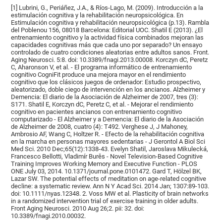
[1] Lubrini, G., Periáñez, J.A., & Ríos-Lago, M. (2009). Introducción a la
estimulación cognitiva y la rehabilitación neuropsicológica. En
Estimulación cognitiva y rehabilitación neuropsicológica (p.13). Rambla
del Poblenou 156, 08018 Barcelona: Editorial UOC. Shatil E (2013). ¿El
entrenamiento cognitivo y la actividad física combinados mejoran las
capacidades cognitivas más que cada uno por separado? Un ensayo
controlado de cuatro condiciones aleatorias entre adultos sanos. Front.
Aging Neurosci. 5:8. doi: 10.3389/fnagi.2013.00008. Korczyn dC, Peretz
C, Aharonson V, et al. - El programa informático de entrenamiento
cognitivo CogniFit produce una mejora mayor en el rendimiento
cognitivo que los clásicos juegos de ordenador: Estudio prospectivo,
aleatorizado, doble ciego de intervención en los ancianos. Alzheimer y
Demencia: El diario de la Asociación de Alzheimer de 2007, tres (3):
S171. Shatil E, Korczyn dC, Peretz C, et al. - Mejorar el rendimiento
cognitivo en pacientes ancianos con entrenamiento cognitivo
computarizado - El Alzheimer y a Demencia: El diario de la Asociación
de Alzheimer de 2008, cuatro (4): T492. Verghese J, J Mahoney,
Ambrosio AF, Wang C, Holtzer R. - Efecto de la rehabilitación cognitiva
en la marcha en personas mayores sedentarias - J Gerontol A Biol Sci
Med Sci. 2010 Dec;65(12):1338-43. Evelyn Shatil, Jaroslava Mikulecká,
Francesco Bellotti, Vladimír Burěs - Novel Television-Based Cognitive
Training Improves Working Memory and Executive Function - PLOS
ONE July 03, 2014. 10.1371/journal.pone.0101472. Gard T, Hölzel BK,
Lazar SW. The potential effects of meditation on age-related cognitive
decline: a systematic review. Ann N Y Acad Sci. 2014 Jan; 1307:89-103.
doi: 10.1111/nyas.12348. 2. Voss MW et al. Plasticity of brain networks
in a randomized intervention trial of exercise training in older adults.
Front Aging Neurosci. 2010 Aug 26;2. pii: 32. doi:
10.3389/fnagi.2010.00032.