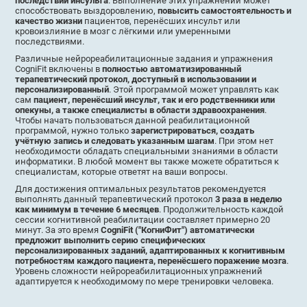
последствий инсульта
. Выполнение этих упражнений может
способствовать выздоровлению,
повысить самостоятельность и
качество жизни
пациентов, перенёсших инсульт или
кровоизлияние в мозг с лёгкими или умеренными
последствиями.
Различные нейрореабилитационные задания и упражнения
CogniFit включены в
полностью автоматизированный
терапевтический протокол, доступный в использовании и
персонализированный
. Этой программой может управлять как
сам
пациент, перенёсший инсульт, так и его родственники или
опекуны, а также специалисты в области здравоохранения
.
Чтобы начать пользоваться данной реабилитационной
программой, нужно только
зарегистрироваться, создать
учётную запись и следовать указанным шагам
. При этом нет
необходимости обладать специальными знаниями в области
информатики. В любой момент вы также можете обратиться к
специалистам, которые ответят на ваши вопросы.
Для достижения оптимальных результатов рекомендуется
выполнять данный терапевтический протокол
3 раза в неделю
как минимум в течение 6 месяцев
. Продолжительность каждой
сессии когнитивной реабилитации составляет примерно 20
минут. За это время
CogniFit ("КогниФит") автоматически
предложит выполнить серию специфических
персонализированных заданий, адаптированных к когнитивным
потребностям каждого пациента, перенёсшего поражение мозга
.
Уровень сложности нейрореабилитационных упражнений
адаптируется к необходимому по мере тренировки человека.