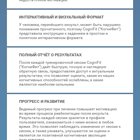
ИНТЕРАКТИВНЫЙ И ВИЗУАЛЬНЫЙ ФОРМАТ
У человека, перенёсшего инсульт, может быть нарушено
понимание прочитанного, поэтому CogniFit ("КогниФит")
представила инструкции к заданиям в простом и
понятном интерактивном формате.
ПОЛНЫЙ ОТЧЁТ О РЕЗУЛЬТАТАХ
После каждой тренировочной сессии CogniFit
("КогниФит") даёт быструю, точную и наглядную
обратную связь, предоставляя доступ к актуальным
результатам, что позволяет оценить, какие из наших
когнитивных способностей ослаблены, а какие
являются наиболее сильными.
ПРОГРЕСС И РАЗВИТИЕ
Видимый прогресс при лечении повышает мотивацию
во время процесса реабилитации после инсульта.
Результаты каждой сессии хранятся в профиле
пользователя, ознакомиться с ними можно в любое
время. Это позволяет наблюдать изменения от сессии к
сессии, а также узнавать, улучшаются ли оценки и
является ли позитивной когнитивная эволюция
пользователя.