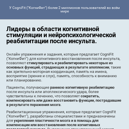
У CogniFit ("КогниФит") более 2 миллионов пользователей во всём
мире
Лидеры в области когнитивной
стимуляции и нейропсихологической
реабилитации после инсульта.
Онлайн упражнения и задания, которые предлагает CogniFit
("КогниФит") для когнитивного восстановления после инсульта,
позволяют
стимулировать и реабилитировать некоторые из
основных функций, страдающих в результате апоплексии
, такие
как зрительно-моторная координация, память на имена,
восприятие (зрение и слух), память, способность к вниманию
или планированию.
Пациенты, получающие
раннюю когнитивную реабилитацию
после инсульта или апоплексического удара, более
чувствительны к лечению, что позволяет
сократить,
компенсировать или даже восстановить функции, пострадавшие
в результате поражения мозга
.
Реабилитационные упражнения, которые предлагает CogniFit
("КогниФит"), разработаны специалистами и предназначены
для
укрепления пластичности мозга и в помощь для
компенсации или восстановления после когнитивных