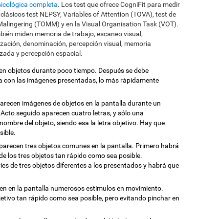
icológica completa
. Los test que ofrece CogniFit para medir
clásicos test NEPSY, Variables of Attention (TOVA), test de
Malingering (TOMM) y en la Visual Organisation Task (VOT).
bién miden memoria de trabajo, escaneo visual,
ización, denominación, percepción visual, memoria
izada y percepción espacial.
en objetos durante poco tiempo. Después se debe
da con las imágenes presentadas, lo más rápidamente
parecen imágenes de objetos en la pantalla durante un
Acto seguido aparecen cuatro letras, y sólo una
nombre del objeto, siendo esa la letra objetivo. Hay que
sible.
Aparecen tres objetos comunes en la pantalla. Primero habrá
de los tres objetos tan rápido como sea posible.
es de tres objetos diferentes a los presentados y habrá que
cen en la pantalla numerosos estímulos en movimiento.
etivo tan rápido como sea posible, pero evitando pinchar en