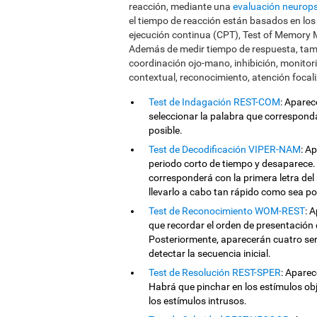
reacción, mediante una
evaluación neurops
el tiempo de reacción están basados en los 
ejecución continua (CPT), Test of Memory 
Además de medir tiempo de respuesta, tam
coordinación ojo-mano, inhibición, monitor
contextual, reconocimiento, atención focal
Test de Indagación REST-COM
: Aparec
seleccionar la palabra que correspon
posible.
Test de Decodificación VIPER-NAM
: A
periodo corto de tiempo y desaparece. 
corresponderá con la primera letra del 
llevarlo a cabo tan rápido como sea po
Test de Reconocimiento WOM-REST
: 
que recordar el orden de presentación 
Posteriormente, aparecerán cuatro seri
detectar la secuencia inicial.
Test de Resolución REST-SPER
: Apare
Habrá que pinchar en los estímulos obj
los estímulos intrusos.