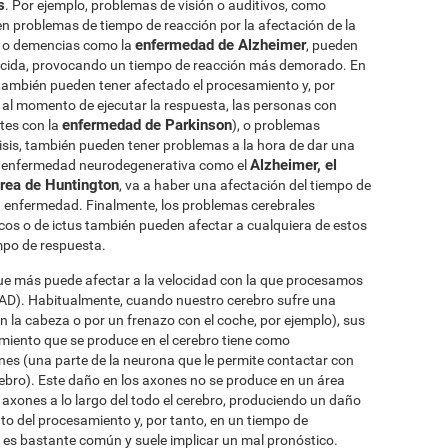
s
. Por ejemplo, problemas de visión o auditivos, como
n problemas de tiempo de reacción por la afectación de la
enfermedad de Alzheimer
a o demencias como la
, pueden
ucida, provocando un tiempo de reacción más demorado. En
ambién pueden tener afectado el procesamiento y, por
 al momento de ejecutar la respuesta, las personas con
enfermedad de Parkinson
ntes con la
), o problemas
isis, también pueden tener problemas a la hora de dar una
Alzheimer, el
er enfermedad neurodegenerativa como el
orea de Huntington
, va a haber una afectación del tiempo de
la enfermedad. Finalmente, los problemas cerebrales
os o de ictus también pueden afectar a cualquiera de estos
mpo de respuesta.
ue más puede afectar a la velocidad con la que procesamos
AD). Habitualmente, cuando nuestro cerebro sufre una
n la cabeza o por un frenazo con el coche, por ejemplo), sus
iento que se produce en el cerebro tiene como
ones (una parte de la neurona que le permite contactar con
rebro). Este daño en los axones no se produce en un área
 axones a lo largo del todo el cerebro, produciendo un daño
to del procesamiento y, por tanto, en un tiempo de
es bastante común y suele implicar un mal pronóstico.