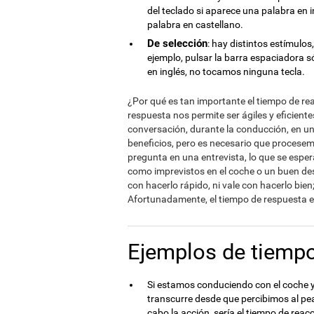
del teclado si aparece una palabra en i
palabra en castellano.
De selección
: hay distintos estímulo
ejemplo, pulsar la barra espaciadora 
en inglés, no tocamos ninguna tecla.
¿Por qué es tan importante el tiempo de re
respuesta nos permite ser ágiles y eficient
conversación, durante la conducción, en u
beneficios, pero es necesario que procese
pregunta en una entrevista, lo que se espe
como imprevistos en el coche o un buen de
con hacerlo rápido, ni vale con hacerlo bi
Afortunadamente, el tiempo de respuesta e
Ejemplos de tiempo
Si estamos conduciendo con el coche y
transcurre desde que percibimos al pe
cabo la acción, sería el tiempo de rea