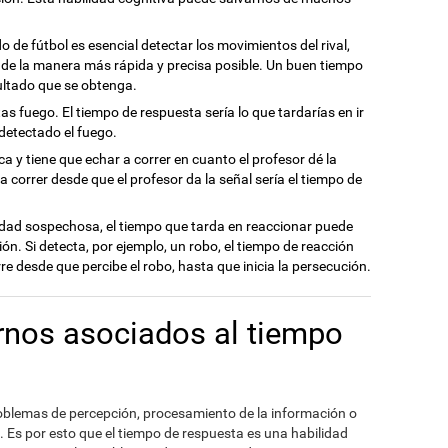
 de fútbol es esencial detectar los movimientos del rival,
 de la manera más rápida y precisa posible. Un buen tiempo
sultado que se obtenga.
tas fuego. El tiempo de respuesta sería lo que tardarías en ir
 detectado el fuego.
ca y tiene que echar a correr en cuanto el profesor dé la
 correr desde que el profesor da la señal sería el tiempo de
idad sospechosa, el tiempo que tarda en reaccionar puede
ción. Si detecta, por ejemplo, un robo, el tiempo de reacción
re desde que percibe el robo, hasta que inicia la persecución.
ornos asociados al tiempo
roblemas de percepción, procesamiento de la información o
. Es por esto que el tiempo de respuesta es una habilidad