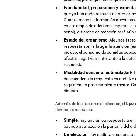
Familiaridad, preparación y expecta
que ya has dado respuesta anteriormen
Cuanto menos información nueva haya 
en el ejemplo de atletismo, esperas la 
señal), el tiempo de reacción será aún
Estado del organismo
: Algunos fact
respuesta son la fatiga, la atención (
incluso, el consumo de comidas copios
afectar negativamente tanto a la dete
respuesta.
Modalidad sensorial estimulada
: El
desencadena la respuesta es auditivo q
requieren un procesamiento menor. Ca
distinto.
tipo
Además de los factores explicados, el
tiempo de respuesta:
Simple
: hay una única respuesta a un 
cuando aparezca en la pantalla del or
De elección
: hay distintas respuestas