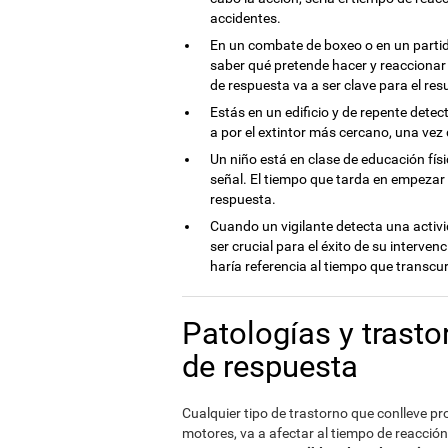
accidentes.
En un combate de boxeo o en un partido
saber qué pretende hacer y reaccionar
de respuesta va a ser clave para el re
Estás en un edificio y de repente detec
a por el extintor más cercano, una vez
Un niño está en clase de educación físi
señal. El tiempo que tarda en empezar a
respuesta.
Cuando un vigilante detecta una activ
ser crucial para el éxito de su interven
haría referencia al tiempo que transcur
Patologías y trast
de respuesta
Cualquier tipo de trastorno que conlleve p
motores, va a afectar al tiempo de reacción