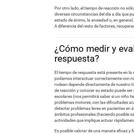
Por otro lado, el tiempo de reacción no sól
diversas circunstancias del día a día que pu
estado de ánimo, la ansiedad o, en general, 
A diferencia del resto de factores, recuper
¿Cómo medir y eval
respuesta?
El tiempo de respuesta está presente en la 
podamos interactuar correctamente con nue
rodean depende directamente de nuestro t
de reacción y conocer su estado puede ser 
escolares (nos permitirá saber si un niño t
problemas motores, con las dificultades ac
detectar problemas leves en pacientes en 
ámbitos profesionales (haciendo posible s
actividades que implique actuar rápidament
Es posible valorar de una manera eficaz y f