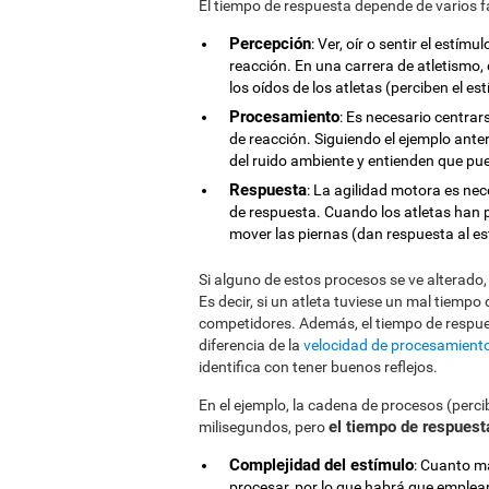
El tiempo de respuesta depende de varios f
Percepción
: Ver, oír o sentir el estí
reacción. En una carrera de atletismo, c
los oídos de los atletas (perciben el es
Procesamiento
: Es necesario centra
de reacción. Siguiendo el ejemplo anterio
del ruido ambiente y entienden que pu
Respuesta
: La agilidad motora es nec
de respuesta. Cuando los atletas han 
mover las piernas (dan respuesta al es
Si alguno de estos procesos se ve alterado
Es decir, si un atleta tuviese un mal tiempo
competidores. Además, el tiempo de respu
diferencia de la
velocidad de procesamient
identifica con tener buenos reflejos.
En el ejemplo, la cadena de procesos (percib
el tiempo de respuest
milisegundos, pero
Complejidad del estímulo
: Cuanto m
procesar, por lo que habrá que emplear