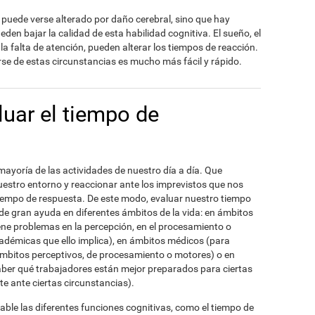
o puede verse alterado por daño cerebral, sino que hay
eden bajar la calidad de esta habilidad cognitiva. El sueño, el
la falta de atención, pueden alterar los tiempos de reacción.
arse de estas circunstancias es mucho más fácil y rápido.
uar el tiempo de
mayoría de las actividades de nuestro día a día. Que
stro entorno y reaccionar ante los imprevistos que nos
iempo de respuesta. De este modo, evaluar nuestro tiempo
de gran ayuda en diferentes ámbitos de la vida: en ámbitos
iene problemas en la percepción, en el procesamiento o
adémicas que ello implica), en ámbitos médicos (para
ámbitos perceptivos, de procesamiento o motores) o en
aber qué trabajadores están mejor preparados para ciertas
e ante ciertas circunstancias).
iable las diferentes funciones cognitivas, como el tiempo de