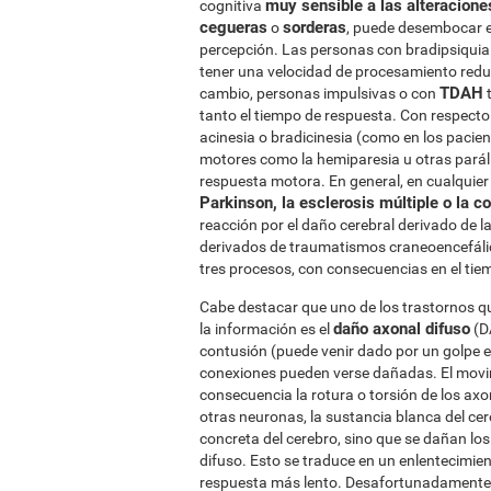
muy sensible a las alteracione
cognitiva
cegueras
sorderas
o
, puede desembocar e
percepción. Las personas con bradipsiqui
tener una velocidad de procesamiento red
TDAH
cambio, personas impulsivas o con
t
tanto el tiempo de respuesta. Con respecto
acinesia o bradicinesia (como en los pacie
motores como la hemiparesia u otras parál
respuesta motora. En general, en cualqui
Parkinson, la esclerosis múltiple o la c
reacción por el daño cerebral derivado de 
derivados de traumatismos craneoencefálic
tres procesos, con consecuencias en el tie
Cabe destacar que uno de los trastornos q
daño axonal difuso
la información es el
(D
contusión (puede venir dado por un golpe e
conexiones pueden verse dañadas. El movim
consecuencia la rotura o torsión de los ax
otras neuronas, la sustancia blanca del ce
concreta del cerebro, sino que se dañan los
difuso. Esto se traduce en un enlentecimien
respuesta más lento. Desafortunadamente 