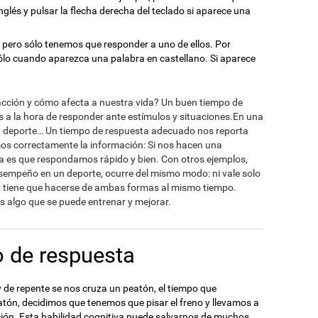
nglés y pulsar la flecha derecha del teclado si aparece una
s, pero sólo tenemos que responder a uno de ellos. Por
sólo cuando aparezca una palabra en castellano. Si aparece
acción y cómo afecta a nuestra vida? Un buen tiempo de
es a la hora de responder ante estímulos y situaciones.En una
n deporte… Un tiempo de respuesta adecuado nos reporta
mos correctamente la información: Si nos hacen una
ra es que respondamos rápido y bien. Con otros ejemplos,
sempeño en un deporte, ocurre del mismo modo: ni vale solo
en; tiene que hacerse de ambas formas al mismo tiempo.
s algo que se puede entrenar y mejorar.
 de respuesta
 de repente se nos cruza un peatón, el tiempo que
atón, decidimos que tenemos que pisar el freno y llevamos a
cción. Esta habilidad cognitiva puede salvarnos de muchos