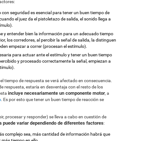
actores:
mulo con seguridad es esencial para tener un buen tiempo de
uando el juez da el pistoletazo de salida, el sonido llega a
tímulo).
rse y entender bien la información para un adecuado tiempo
r, los corredores, al percibir la señal de salida, la distinguen
eden empezar a correr (procesan el estímulo).
esaria para actuar ante el estímulo y tener un buen tiempo
percibido y procesado correctamente la señal, empiezan a
tímulo).
, el tiempo de respuesta se verá afectado en consecuencia.
 de respuesta, estaría en desventaja con el resto de los
incluye necesariamente un componente motor
esta
, a
o
. Es por esto que tener un buen tiempo de reacción se
ir, procesar y responder) se lleva a cabo en cuestión de
a puede variar dependiendo de diferentes factores
:
ás complejo sea, más cantidad de información habrá que
 más tiempo en ello.