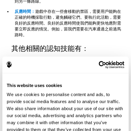
到另一條路線。
反應時間：
遊戲中存在一些會移動的禁區，需要用戶能夠在
正確的時機採取行動，避免觸碰它們。要執行此活動，需要
良好的反應時間。良好的反應時間使我們能夠更快地應對需
要立即反應的情況。例如，當我們需要在汽車通過之前過馬
路時。
其他相關的認知技能有：
集中注意力：
在這個益智遊戲中，我們必須觀察屏幕上出現
的不同類型的刺激。如果我們沒有注意到炸彈，我們很有可
能會擊中它，然後遊戲失敗。透過練習這個益智遊戲，我們
This website uses cookies
可以加強集中注意力。增強這種認知能力，可以幫助我們在
必須注意或檢測相關刺激的日常情況下提高效率。例如，當
We use cookies to personalise content and ads, to
我們需要看黑板或書籍本來檢測相關資訊時。
provide social media features and to analyse our traffic.
計劃能力：
這個益智遊戲要求我們決定實現目標的順序。提
We also share information about your use of our site with
前計劃可以幫助我們更有效地實現目標。透過這個遊戲，我
our social media, advertising and analytics partners who
們可以激發我們的計劃能力。提高這種認知能力，有助於我
may combine it with other information that you’ve
們在日常生活中提高效率。例如，當我們必須考慮實現目標
provided to them or that they’ve collected from your use