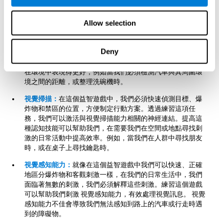
們的日常生活至關重要，它可以幫助我們更輕鬆地發現錯
誤。例如，當我們寫作、講故事時，或當我們必須組裝一件
Allow selection
家具時。
空間感知：
在這款益智遊戲中，需要引導滑鼠穿過允許的區
Deny
域或到達我們的目標，同時避開禁區和爆炸物。透過這種練
習，可以刺激我們的空間感知。提高這種能力可以幫助我們
在環境中表現得更好，例如當我們必須檢測汽車與其周圍環
境之間的距離，或整理洗碗機時。
視覺掃描：
在這個益智遊戲中，我們必須快速偵測目標、爆
炸物和禁區的位置，方便制定行動方案。透過練習這項任
務，我們可以激活與視覺掃描能力相關的神經連結。提高這
種認知技能可以幫助我們，在需要我們在空間或地點尋找刺
激的日常活動中提高效率。例如，當我們在人群中尋找朋友
時，或在桌子上尋找鑰匙時。
視覺感知能力：
就像在這個益智遊戲中我們可以快速、正確
地區分爆炸物和客觀刺激一樣，在我們的日常生活中，我們
面臨著無數的刺激，我們必須解釋這些刺激。練習這個遊戲
可以幫助我們刺激 視覺感知能力，有效處理視覺訊息。 視覺
感知能力不佳會導致我們無法感知到路上的汽車或行走時遇
到的障礙物。