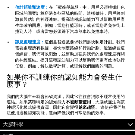
估計距離和速度：
在
「蜜蜂與氣球」
中，用戶必須根據紅色
區域的圖案計算穿過某些區域的時間。這樣做時，用戶將刺
激參與估計的神經連結。提高這種認知能力可以幫助用戶產
生準確的回應。例如，當您打籃球時，或者當您避免在街上
撞到人時，或者當您必須踩下汽車煞車以免撞車時。
訊息處理速度：
這個益智遊戲要求我們盡快制定計劃。我們
需要處理所有數據，盡快制定路線和行動計劃。透過練習這
個練習，我們可以刺激，並幫助加強與我們的處理速度有關
的神經連結。提升這種認知能力可以幫助我們更有效地執行
任務。例如，解決數學計算，或理解我們面臨的問題。
如果你不訓練你的認知能力會發生什
麼事？
我們的大腦生來就會節省資源，因此它往往會消除不經常使用的
連結。如果某種特定的認知能力
不被頻繁使用
，大腦就無法為該
神經活化模式提供資源，因此它會變得
越來越弱
。 這使得我們無
法使用這種認知功能，進而降低我們日常活動的效率。
大腦科學