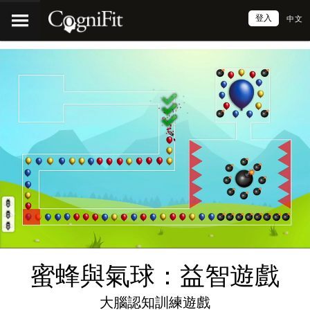
登入
中文
蜜蜂與氣球：益智遊戲
大腦認知訓練遊戲