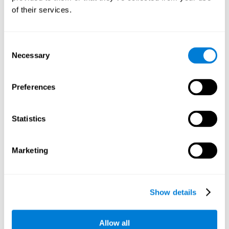
所需採取的步驟時。
of their services.
非語言記憶：
在這個益智遊戲中，我們需要學習紅色區域或
禁區的出現的模式，讓我們能夠更有效地避開它們。透過使
用這個遊戲，可以鍛鍊我們的非語言記憶。這種認知能力在
Consent
我們的日常生活中至關重要，使我們能夠記住非語言刺激，
Necessary
Selection
例如客戶的臉。
分離專注：
這個益智遊戲要求我們同時注意滑鼠的位置和紅
Preferences
色區域。透過練習這個大腦遊戲，我們能激發我們分離專
注。加強這種認知能力，可以幫助我們更有效地同時正確地
執行兩項或多項活動。例如，當我們在打電話的同時走動
時，或者當我們在課堂上接聽電話並同時做筆記時。
Statistics
選擇性專注：
如果我們在益智遊戲中觀察到爆炸區，我們需
要停止我們的行動計劃。練習這個益智遊戲可以幫助我們激
Marketing
發和提高我們的選擇性專注能力。這種認知能力很重要，可
以讓我們更容易對我們已經採取行動，但必須停止的情況做
出適當的反應。例如，過馬路時。
Show details
更新能力：
在這個益智遊戲中，我們必須確認我們正在執行
的策略是否對我們有效，或者如果沒有，我們就要改變我們
的遊戲策略。通過練習這個益智遊戲，我們可以訓練和加強
Allow all
我們更新技能所涉及的神經連結。提高這種認知能力對於我