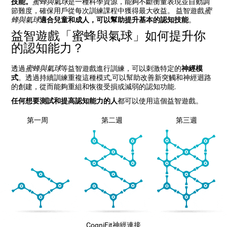
技能。
蜜蜂與氣球
是一種科學資源，能夠不斷衡量表現並自動調
節難度，確保用戶從每次訓練課程中獲得最大收益。 益智遊戲
蜜
蜂與氣球
適合兒童和成人，可以幫助提升基本的認知技能
。
益智遊戲「蜜蜂與氣球」如何提升你
的認知能力？
透過
蜜蜂與氣球
等益智遊戲進行訓練，可以刺激特定的
神經模
式
。透過持續訓練重複這種模式,可以幫助改善新突觸和神經迴路
的創建，從而能夠重組和恢復受損或減弱的認知功能.
任何想要測試和提高認知能力的人
都可以使用這個益智遊戲。
第一周
第二週
第三週
CogniFit神經連接