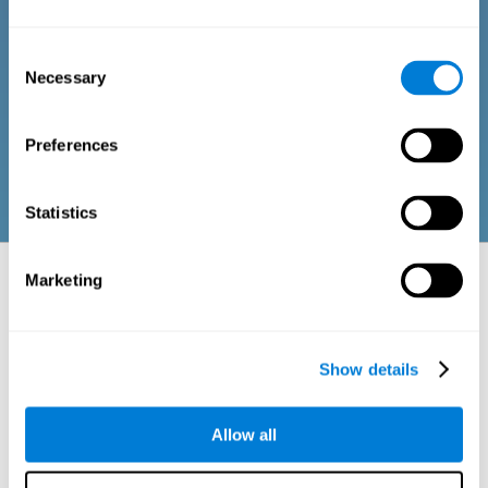
Consent
問卷由一系列易於回答的問題組成，可由進行整體認知評估的
Necessary
專業人員或患者自行完成。問卷收集涵蓋以下領域的資訊：身
Selection
體健康（處於適當的身體狀況）、心理健康（具有可接受的認
知、情緒和記憶過程狀態）和社會健康（保持健康、與我們周
圍的人建立有益的關係）。代表每個領域的問題均適合該年齡
Preferences
層成人和老年人的日常經驗。
Statistics
待評估的神經心理學方面：領域和認知能
Marketing
力
運動問題必須深入研究； 缺乏協調能力有時可能是由於嚴重的疾病造
Show details
成的。 了解與協調相關的不同認知能力的狀態可以幫助我們了解一個
人所遭受的症狀的嚴重程度。
CogniFit 的協調認知評估 (CAB-CO) 密切注意以下與協調相關的能力的
測量：
Allow all