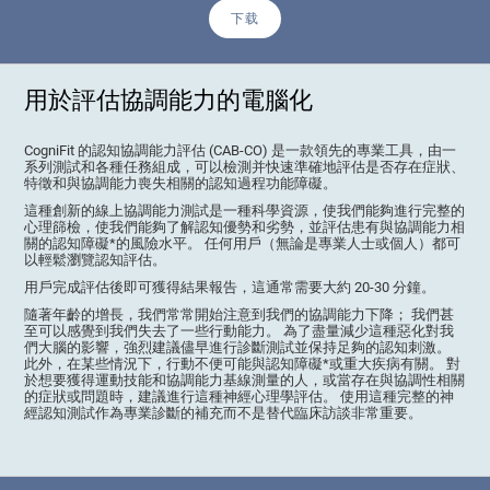
下载
用於評估協調能力的電腦化
CogniFit 的認知協調能力評估 (CAB-CO) 是一款領先的專業工具，由一
系列測試和各種任務組成，可以檢測并快速準確地評估是否存在症狀、
特徵和與協調能力喪失相關的認知過程功能障礙。
這種創新的線上協調能力測試是一種科學資源，使我們能夠進行完整的
心理篩檢，使我們能夠了解認知優勢和劣勢，並評估患有與協調能力相
關的認知障礙*的風險水平。 任何用戶（無論是專業人士或個人）都可
以輕鬆瀏覽認知評估。
用戶完成評估後即可獲得結果報告，這通常需要大約 20-30 分鐘。
隨著年齡的增長，我們常常開始注意到我們的協調能力下降； 我們甚
至可以感覺到我們失去了一些行動能力。 為了盡量減少這種惡化對我
們大腦的影響，強烈建議儘早進行診斷測試並保持足夠的認知刺激。
此外，在某些情況下，行動不便可能與認知障礙*或重大疾病有關。 對
於想要獲得運動技能和協調能力基線測量的人，或當存在與協調性相關
的症狀或問題時，建議進行這種神經心理學評估。 使用這種完整的神
經認知測試作為專業診斷的補充而不是替代臨床訪談非常重要。