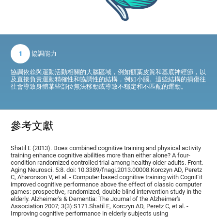
1
協調能力
協調依賴與運動活動相關的大腦區域，例如額葉皮質和基底神經節，以
及直接負責運動精確性和協調性的結構，例如小腦。這些結構的損傷往
往會導致身體某些部位無法移動或導致不穩定和不匹配的運動。
參考文獻
Shatil E (2013). Does combined cognitive training and physical activity
training enhance cognitive abilities more than either alone? A four-
condition randomized controlled trial among healthy older adults. Front.
Aging Neurosci. 5:8. doi: 10.3389/fnagi.2013.00008.Korczyn AD, Peretz
C, Aharonson V, et al. - Computer based cognitive training with CogniFit
improved cognitive performance above the effect of classic computer
games: prospective, randomized, double blind intervention study in the
elderly. Alzheimer's & Dementia: The Journal of the Alzheimer's
Association 2007; 3(3):S171.Shatil E, Korczyn AD, Peretz C, et al. -
Improving cognitive performance in elderly subjects using