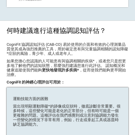
何時建議進行這種協調認知評估？
CogniFit 協調認知評估 (CAB-CO) 易於使用的介面和有效的心理測量品
質使其成為強烈推薦的工具，用於確定患有與兒童協調相關的認知障礙
*症狀的風險，青少年、成人或老年人。
如果您擔心您認識的人可能患有與協調相關的疾病*，或者您只是想更
多地了解他們的認知狀態，那麼強烈建議您進行此評估。 認知概況和
健康追蹤使我們能夠
更快地發現許多疾病*
，從而使我們能夠更早開始
治療。
CogniFit 的神經心理評估可用於：
運動技能方面的困難
當出現明顯運動障礙*的跡像或症狀時，徹底診斷非常重要。很
多時候，這些變化可能是老化的正常部分，但有時可能是一個
更複雜的問題。這種評估在我們感覺到或注意到協調能力發生
一些變化的情況下非常有用，例如，行走或拿起工具或器皿時
缺乏協調能力。