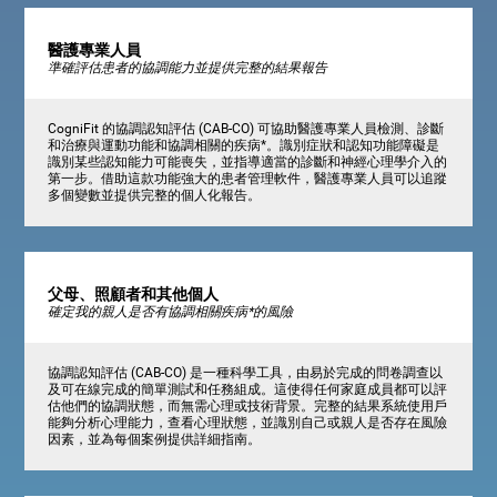
醫護專業人員
準確評估患者的協調能力並提供完整的結果報告
CogniFit 的協調認知評估 (CAB-CO) 可協助醫護專業人員檢測、診斷
和治療與運動功能和協調相關的疾病*。識別症狀和認知功能障礙是
識別某些認知能力可能喪失，並指導適當的診斷和神經心理學介入的
第一步。借助這款功能強大的患者管理軟件，醫護專業人員可以追蹤
多個變數並提供完整的個人化報告。
父母、照顧者和其他個人
確定我的親人是否有協調相關疾病*的風險
協調認知評估 (CAB-CO) 是一種科學工具，由易於完成的問卷調查以
及可在線完成的簡單測試和任務組成。這使得任何家庭成員都可以評
估他們的協調狀態，而無需心理或技術背景。完整的結果系統使用戶
能夠分析心理能力，查看心理狀態，並識別自己或親人是否存在風險
因素，並為每個案例提供詳細指南。