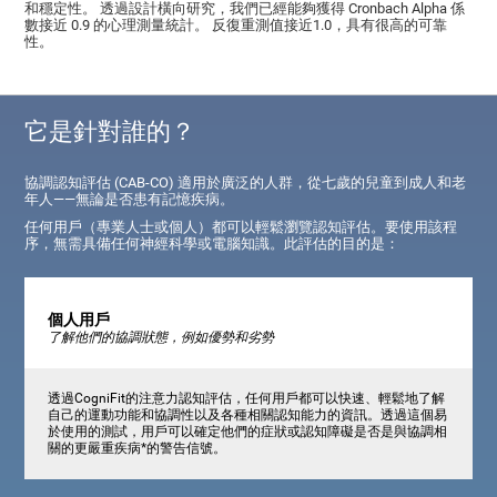
和穩定性。 透過設計橫向研究，我們已經能夠獲得 Cronbach Alpha 係
數接近 0.9 的心理測量統計。 反復重測值接近1.0，具有很高的可靠
性。
它是針對誰的？
協調認知評估 (CAB-CO) 適用於廣泛的人群，從七歲的兒童到成人和老
年人——無論是否患有記憶疾病。
任何用戶（專業人士或個人）都可以輕鬆瀏覽認知評估。要使用該程
序，無需具備任何神經科學或電腦知識。此評估的目的是：
個人用戶
了解他們的協調狀態，例如優勢和劣勢
透過CogniFit的注意力認知評估，任何用戶都可以快速、輕鬆地了解
自己的運動功能和協調性以及各種相關認知能力的資訊。透過這個易
於使用的測試，用戶可以確定他們的症狀或認知障礙是否是與協調相
關的更嚴重疾病*的警告信號。