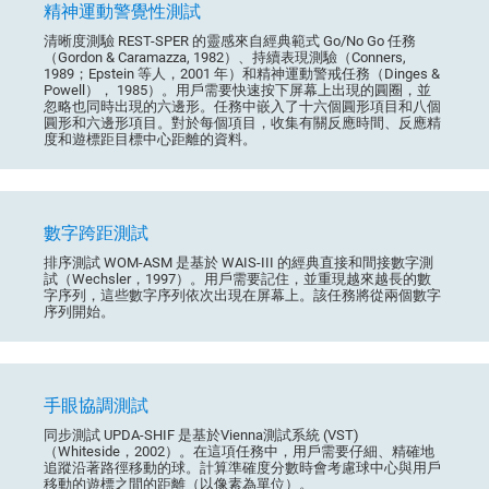
精神運動警覺性測試
清晰度測驗 REST-SPER 的靈感來自經典範式 Go/No Go 任務
（Gordon & Caramazza, 1982）、持續表現測驗（Conners,
1989；Epstein 等人，2001 年）和精神運動警戒任務（Dinges &
Powell）， 1985）。用戶需要快速按下屏幕上出現的圓圈，並
忽略也同時出現的六邊形。任務中嵌入了十六個圓形項目和八個
圓形和六邊形項目。對於每個項目，收集有關反應時間、反應精
度和遊標距目標中心距離的資料。
數字跨距測試
排序測試 WOM-ASM 是基於 WAIS-III 的經典直接和間接數字測
試（Wechsler，1997）。用戶需要記住，並重現越來越長的數
字序列，這些數字序列依次出現在屏幕上。該任務將從兩個數字
序列開始。
手眼協調測試
同步測試 UPDA-SHIF 是基於Vienna測試系統 (VST)
（Whiteside，2002）。在這項任務中，用戶需要仔細、精確地
追蹤沿著路徑移動的球。計算準確度分數時會考慮球中心與用戶
移動的遊標之間的距離（以像素為單位）。