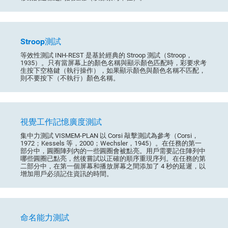
Stroop測試
等效性測試 INH-REST 是基於經典的 Stroop 測試（Stroop，
1935）。只有當屏幕上的顏色名稱與顯示顏色匹配時，彩要求考
生按下空格鍵（執行操作），如果顯示顏色與顏色名稱不匹配，
則不要按下（不執行）顏色名稱。
視覺工作記憶廣度測試
集中力測試 VISMEM-PLAN 以 Corsi 敲擊測試為參考（Corsi，
1972；Kessels 等，2000；Wechsler，1945）。在任務的第一
部分中，圓圈陣列內的一些圓圈會被點亮。用戶需要記住陣列中
哪些圓圈已點亮，然後嘗試以正確的順序重現序列。在任務的第
二部分中，在第一個屏幕和播放屏幕之間添加了 4 秒的延遲，以
增加用戶必須記住資訊的時間。
命名能力測試