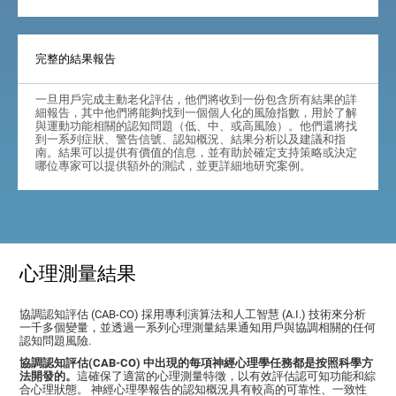
完整的結果報告
一旦用戶完成主動老化評估，他們將收到一份包含所有結果的詳
細報告，其中他們將能夠找到一個個人化的風險指數，用於了解
與運動功能相關的認知問題（低、中、或高風險）。他們還將找
到一系列症狀、警告信號、認知概況、結果分析以及建議和指
南。結果可以提供有價值的信息，並有助於確定支持策略或決定
哪位專家可以提供額外的測試，並更詳細地研究案例。
心理測量結果
協調認知評估 (CAB-CO) 採用專利演算法和人工智慧 (A.I.) 技術來分析
一千多個變量，並透過一系列心理測量結果通知用戶與協調相關的任何
認知問題風險.
協調認知評估(CAB-CO) 中出現的每項神經心理學任務都是按照科學方
法開發的。
這確保了適當的心理測量特徵，以有效評估認可知功能和綜
合心理狀態。 神經心理學報告的認知概況具有較高的可靠性、一致性