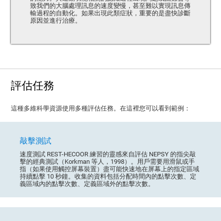
致我們的大腦處理訊息的速度變慢，甚至難以實現訊息傳
輸過程的自動化。如果出現此類症狀，重要的是盡快診斷
原因並進行治療。
評估任務
這種多維科學資源使用多種評估任務。在這裡您可以看到範例：
敲擊測試
速度測試 REST-HECOOR 練習的靈感來自評估 NEPSY 的指尖敲
擊的經典測試（Korkman 等人，1998）。用戶需要用滑鼠或手
指（如果使用觸控屏幕裝置）盡可能快速地在屏幕上的指定區域
持續點擊 10 秒鐘。收集的資料包括分配時間內的點擊次數、定
義區域內的點擊次數、定義區域外的點擊次數。