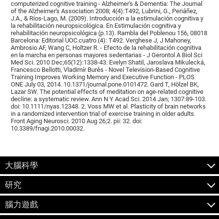
computerized cognitive training - Alzheimer's & Dementia: The Journal
of the Alzheimer's Association 2008; 4(4):T492, Lubrini, G., Periáñez,
J.A., & Ríos-Lago, M. (2009). Introducción a la estimulación cognitiva y
la rehabilitación neuropsicológica. En Estimulación cognitiva y
rehabilitación neuropsicológica (p.13). Rambla del Poblenou 156, 08018
Barcelona: Editorial UOC.cuatro (4): T492. Verghese J, J Mahoney,
Ambrosio AF, Wang C, Holtzer R. - Efecto de la rehabilitación cognitiva
en la marcha en personas mayores sedentarias - J Gerontol A Biol Sci
Med Sci. 2010 Dec;65(12):1338-43. Evelyn Shatil, Jaroslava Mikulecká,
Francesco Bellotti, Vladimír Burěs - Novel Television-Based Cognitive
Training Improves Working Memory and Executive Function - PLOS
ONE July 03, 2014. 10.1371/journal.pone.0101472. Gard T, Hölzel BK,
Lazar SW. The potential effects of meditation on age-related cognitive
decline: a systematic review. Ann N Y Acad Sci. 2014 Jan; 1307:89-103.
doi: 10.1111/nyas.12348. 2. Voss MW et al. Plasticity of brain networks
in a randomized intervention trial of exercise training in older adults.
Front Aging Neurosci. 2010 Aug 26;2. pii: 32. doi:
10.3389/fnagi.2010.00032.
大腦科學
研究
腦力遊戲