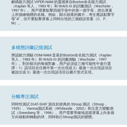
解碼能力測試 VIPER-NAM 的靈感來自Boston命名能力測試
（Kaplan 等人，1983 年）和 WAIS-III 的詞彙測試（Wechsler，
1997 年）。用戶需要點擊四個字母中的第一個字母，拼出屏幕
上所描繪物體的名稱。例如，顯示蘋果的圖片，考生應該點擊字
母“A”，但不要點擊屏幕上同時出現的三個錯誤答案（C、P、
M）。
多模態詞彙記憶測試
辨認能力測驗 COM-NAM 是基於Boston命名能力測試（Kaplan
等人，1983 年）和 WAIS-III 的詞彙測驗（Wechsler，1997
年）。對於顯示的每個對象，用戶必須從三種可能性中進行選
擇：1）該項目在任務中第一次出現或 2）最後一次出現該項目
被說出或 3）最後一次出現該項目以圖片形式呈現。
分離專注測試
同時性測試 DIAT-SHIF 源自於經典的 Stroop 測試（Stroop，
1935）、Vienna測試系統（Whiteside，2002）和注意力變數測
試（Greenberg 等，1996）。用戶需要準確地追蹤屏幕上向各個
方向移動和轉動的球，同時執行Stroop測試的變體。