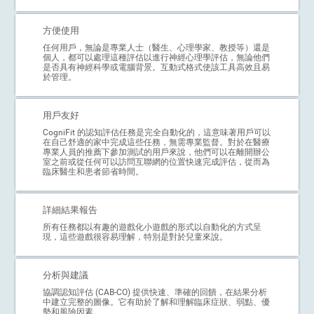
方便使用
任何用戶，無論是專業人士（醫生、心理學家、教授等）還是
個人，都可以處理這種評估以進行神經心理學評估，無論他們
是否具有神經科學或電腦背景。互動式格式使該工具高效且易
於管理。
用戶友好
CogniFit 的認知評估任務是完全自動化的，這意味著用戶可以
在自己舒適的家中完成這些任務，無需專業監督。對於在醫療
專業人員的推薦下參加測試的用戶來說，他們可以在離開辦公
室之前或從任何可以訪問互聯網的位置快速完成評估，從而為
臨床醫生和患者節省時間。
詳細結果報告
所有任務都以有趣的遊戲化小遊戲的形式以自動化的方式呈
現，這些遊戲很容易理解，特別是對於兒童來說。
分析與建議
協調認知評估 (CAB-CO) 提供快速、準確的回饋，在結果分析
中建立完整的圖像。它有助於了解和理解臨床症狀、弱點、優
勢和風險因素。