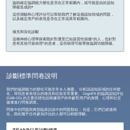
協助確定協調能力變化是否在正常範圍內，或可能是由於認知
障礙造成的*
這些測驗和心理評估可以幫助我們了解這個認知領域的問題，
以及確定用戶的表現是否在正常或異常範圍內。
補充和深化診斷
這種神經心理學探索既針對遭受已知器質性損傷*的人，也針對
患有其他可疑病理*的患者，這些病理可能導致協調功能障礙。
診斷標準問卷說明
我們的協調能力的變化可能非常令人擔憂。 分析該認知區域的任何變
化，尋找患者表現出的徵兆和症狀非常重要。 CogniFit 的協調認知評估
(CAB-CO) 的主要目標包括根據用戶的年齡對用戶的身體、心理和社交
健康進行問卷調查。
問卷中的問題與典型臨床訪談中的問題類似； 但是，它們已經過簡
化，因此幾乎任何參加評估的人都可以輕鬆理解。