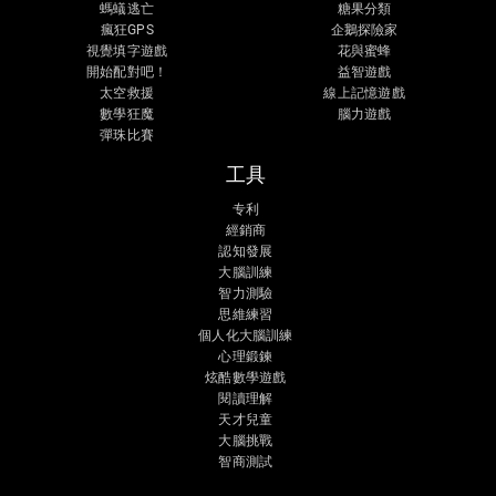
螞蟻逃亡
糖果分類
瘋狂GPS
企鵝探險家
視覺填字遊戲
花與蜜蜂
開始配對吧！
益智遊戲
太空救援
線上記憶遊戲
數學狂魔
腦力遊戲
彈珠比賽
工具
专利
經銷商
認知發展
大腦訓練
智力測驗
思維練習
個人化大腦訓練
心理鍛鍊
炫酷數學遊戲
閱讀理解
天才兒童
大腦挑戰
智商測試