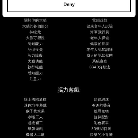
大腦科學
研究
Deny
大腦與心智
數位療法驗證
關於你的大腦
電腦遊戲
大腦的各個部分
健康老年人試驗
神经元
海軍飛行員
大腦可塑性
老年人保健
認知能力
健康的長者
記憶喪失
老年人認知訓練
智力障礙
成人的認知狀態
大腦功能
系統審查
執行職能
SG4D分類法
感知能力
注意力
腦力遊戲
線上國際象棋
韻律網球
迷你填字遊戲
有趣的聲音
猴子摘水果
搜尋寵物
水喉工人
旋律配對
超級礦工
彩色賽車
紙牌遊戲
3D藝術拼圖
機器人工廠
快樂的小青蛙