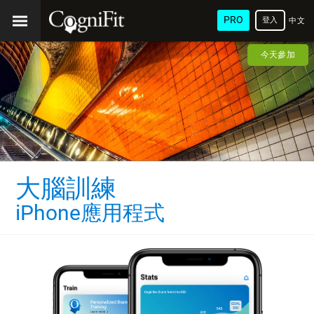
PRO
登入
中文
(繁
今天參加
體)
大腦訓練
iPhone應用程式