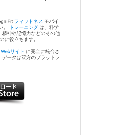
niFit
フィットネス
モバイ
い。
トレーニング
は、科学
、精神や記憶力などのその他
のに役立ちます。
の
Webサイト
に完全に統合さ
、データは双方のプラットフ