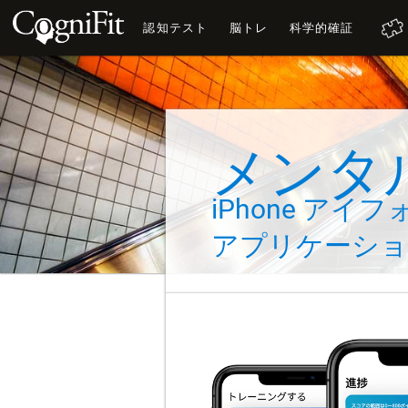
認知テスト
脳トレ
科学的確証
メンタ
iPhone アイフ
アプリケーシ