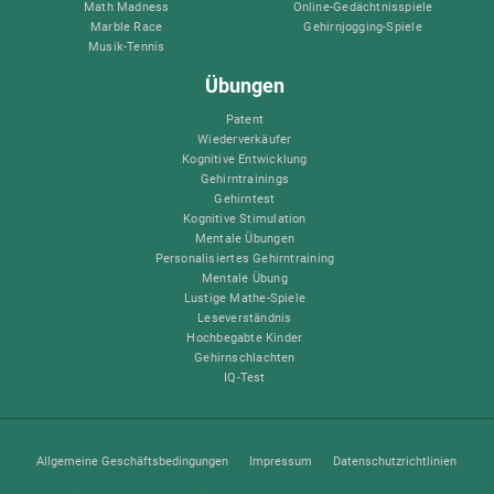
Math Madness
Online-Gedächtnisspiele
Marble Race
Gehirnjogging-Spiele
Musik-Tennis
Übungen
Patent
Wiederverkäufer
Kognitive Entwicklung
Gehirntrainings
Gehirntest
Kognitive Stimulation
Mentale Übungen
Personalisiertes Gehirntraining
Mentale Übung
Lustige Mathe-Spiele
Leseverständnis
Hochbegabte Kinder
Gehirnschlachten
IQ-Test
Allgemeine Geschäftsbedingungen
Impressum
Datenschutzrichtlinien