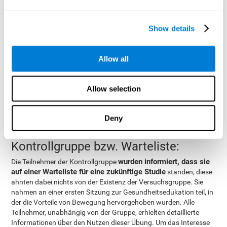
erklären, da nur 2 der 12 Personen regelmäßig Computer
benutzten. Begonnen wurde mit der Anfangsbewertung von
Show details
CogniFit, die etwa 45 Minuten dauert. Diese Bewertung
ermöglicht es dem Programm, das Referenzniveau jedes
Teilnehmers zu bestimmen und die Schwierigkeit der Aufgaben
Allow all
Die
entsprechend seiner Schwächen oder Stärken anzupassen.
computergestützten Trainingseinheiten bestanden aus zwei
Trainingszyklen von CogniFit
. Jeder Trainingszyklus dauerte
Allow selection
15-20 Minuten und bestand aus drei Aufgaben. Die
Teilnehmenden machten das kognitive Training für 45-60 Minuten
dreimal pro Woche für 8 Wochen (insgesamt 72 Sitzungen) mit
Deny
mindestens einem Ruhetag zwischen den Sitzungen. Die
Teilnehmer nahmen an 99,2% der Sitzungen teil.
Kontrollgruppe bzw. Warteliste:
wurden informiert, dass sie
Die Teilnehmer der Kontrollgruppe
auf einer Warteliste für eine zukünftige Studie
standen, diese
ahnten dabei nichts von der Existenz der Versuchsgruppe. Sie
nahmen an einer ersten Sitzung zur Gesundheitsedukation teil, in
der die Vorteile von Bewegung hervorgehoben wurden. Alle
Teilnehmer, unabhängig von der Gruppe, erhielten detaillierte
Informationen über den Nutzen dieser Übung. Um das Interesse