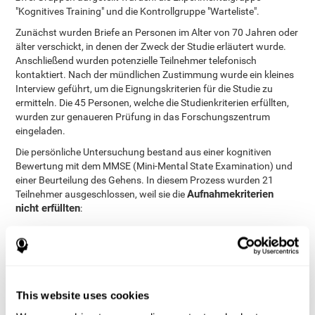
"Kognitives Training" und die Kontrollgruppe "Warteliste".
Zunächst wurden Briefe an Personen im Alter von 70 Jahren oder
älter verschickt, in denen der Zweck der Studie erläutert wurde.
Anschließend wurden potenzielle Teilnehmer telefonisch
kontaktiert. Nach der mündlichen Zustimmung wurde ein kleines
Interview geführt, um die Eignungskriterien für die Studie zu
ermitteln. Die 45 Personen, welche die Studienkriterien erfüllten,
wurden zur genaueren Prüfung in das Forschungszentrum
eingeladen.
Die persönliche Untersuchung bestand aus einer kognitiven
Bewertung mit dem MMSE (Mini-Mental State Examination) und
einer Beurteilung des Gehens. In diesem Prozess wurden 21
Aufnahmekriterien
Teilnehmer ausgeschlossen, weil sie die
nicht erfüllten
:
70 Jahre oder älter sein.
Möglichkeit und Motivation die vollständige Studie
durchzuführen.
Eine eingeschränkte Bewegung besitzen (d. h. sich einmal
This website uses cookies
pro Woche oder weniger körperlich zu betätigen)