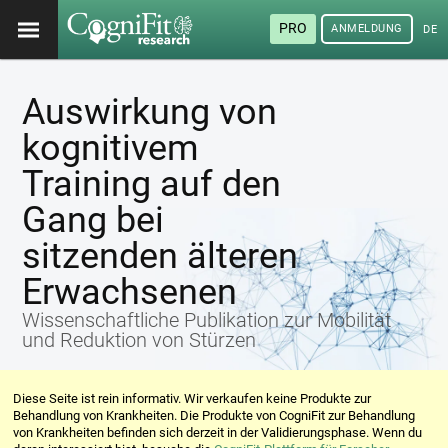
PRO
ANMELDUNG
DEU
Auswirkung von
kognitivem
Training auf den
Gang bei
sitzenden älteren
Erwachsenen
Wissenschaftliche Publikation zur Mobilität
und Reduktion von Stürzen
Diese Seite ist rein informativ. Wir verkaufen keine Produkte zur
Behandlung von Krankheiten. Die Produkte von CogniFit zur Behandlung
von Krankheiten befinden sich derzeit in der Validierungsphase. Wenn du