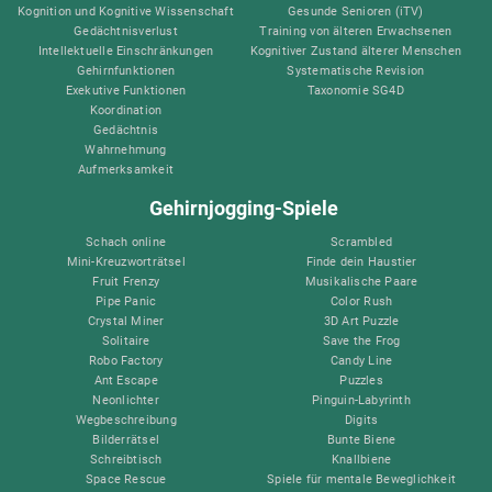
Kognition und Kognitive Wissenschaft
Gesunde Senioren (iTV)
Gedächtnisverlust
Training von älteren Erwachsenen
Intellektuelle Einschränkungen
Kognitiver Zustand älterer Menschen
Gehirnfunktionen
Systematische Revision
Exekutive Funktionen
Taxonomie SG4D
Koordination
Gedächtnis
Wahrnehmung
Aufmerksamkeit
Gehirnjogging-Spiele
Schach online
Scrambled
Mini-Kreuzworträtsel
Finde dein Haustier
Fruit Frenzy
Musikalische Paare
Pipe Panic
Color Rush
Crystal Miner
3D Art Puzzle
Solitaire
Save the Frog
Robo Factory
Candy Line
Ant Escape
Puzzles
Neonlichter
Pinguin-Labyrinth
Wegbeschreibung
Digits
Bilderrätsel
Bunte Biene
Schreibtisch
Knallbiene
Space Rescue
Spiele für mentale Beweglichkeit