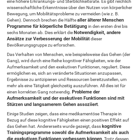
eine höhere Erkrankungs- und Sterblichkeitsrate. Es gibt reichlich
wissenschaftliche Erkenntnisse über den Nutzen von körperlicher
Bewegung, um Mobilitätsprobleme zu vermeiden (wie z. B.
aller älterer Menschen
Gehen). Dennoch brechen die Hälfte
Programme für körperliche Betätigung
in den ersten drei bis
Notwendigkeit, andere
sechs Monaten ab. Dies erklärt die
Ansätze zur Verbesserung der Mobilität
dieser
Bevölkerungsgruppe zu erforschen.
Das Verhalten von Menschen, wie beispielsweise das Gehen (der
Gang), wird durch eine Reihe kognitiver Fähigkeiten, wie der
Aufmerksamkeit und den exekutiven Funktionen, reguliert. Diese
ermöglichen es, sich an veränderte Situationen anzupassen,
Ergebnisse zu antizipieren und Ressourcen bereitzustellen, um
mehr als eine Tätigkeit gleichzeitig auszuführen. All dies ist für
Probleme der
einen korrekten Gang notwendig.
Aufmerksamkeit und der exekutiven Funktionen sind mit
Stürzen und langsamerem Gehen assoziiert
.
Einige Studien zeigen, dass eine medikamentöse Therapie in
Bezug auf diese kognitive Fähigkeiten einen positiven Effekt auf
kognitive
das Gehen hat. Andererseits wurde gezeigt, dass
Trainingsprogramme sowohl die Aufmerksamkeit als auch
die exekutiven Funktionen verbessern können
. Trotz dessen