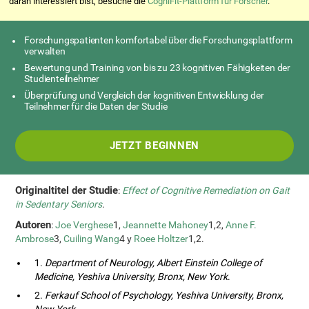
daran interessiert bist, besuche die
CogniFit-Plattform für Forscher
.
Forschungspatienten komfortabel über die Forschungsplattform
verwalten
Bewertung und Training von bis zu 23 kognitiven Fähigkeiten der
Studienteilnehmer
Überprüfung und Vergleich der kognitiven Entwicklung der
Teilnehmer für die Daten der Studie
JETZT BEGINNEN
Originaltitel der Studie
:
Effect of Cognitive Remediation on Gait
in Sedentary Seniors
.
Autoren
:
Joe Verghese
1,
Jeannette Mahoney
1,2,
Anne F.
Ambrose
3,
Cuiling Wang
4 y
Roee Holtzer
1,2.
1.
Department of Neurology, Albert Einstein College of
Medicine, Yeshiva University, Bronx, New York
.
2.
Ferkauf School of Psychology, Yeshiva University, Bronx,