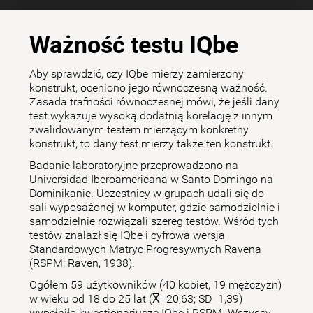
Ważność testu IQbe
Aby sprawdzić, czy IQbe mierzy zamierzony
konstrukt, oceniono jego równoczesną ważność.
Zasada trafności równoczesnej mówi, że jeśli dany
test wykazuje wysoką dodatnią korelację z innym
zwalidowanym testem mierzącym konkretny
konstrukt, to dany test mierzy także ten konstrukt.
Badanie laboratoryjne przeprowadzono na
Universidad Iberoamericana w Santo Domingo na
Dominikanie. Uczestnicy w grupach udali się do
sali wyposażonej w komputer, gdzie samodzielnie i
samodzielnie rozwiązali szereg testów. Wśród tych
testów znalazł się IQbe i cyfrowa wersja
Standardowych Matryc Progresywnych Ravena
(RSPM; Raven, 1938).
Ogółem 59 użytkowników (40 kobiet, 19 mężczyzn)
w wieku od 18 do 25 lat (X̅=20,63; SD=1,39)
wypełniło kwestionariusze IQbe i RSPM. Wszyscy