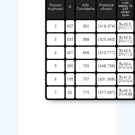
wiek
Poziom
Alfa
Przedział
Między 18
N
trudności
Cronbacha
ufności
a 55
rokiem
życia
X̅=33.5;
2
637
.502
[.418;.574]
DT=11.1
X̅=33.5;
3
533
.588
[.525;.645]
DT=11.2
X̅=33.6;
4
421
.668
[.613;.717]
DT=11.0
X̅=33.4;
5
290
.705
[.648;.756]
DT=10.9
X̅=31.6;
6
105
.737
[.651;.808]
DT=10.4
X̅=30.3;
7
52
.775
[.677;.857]
DT=9.99