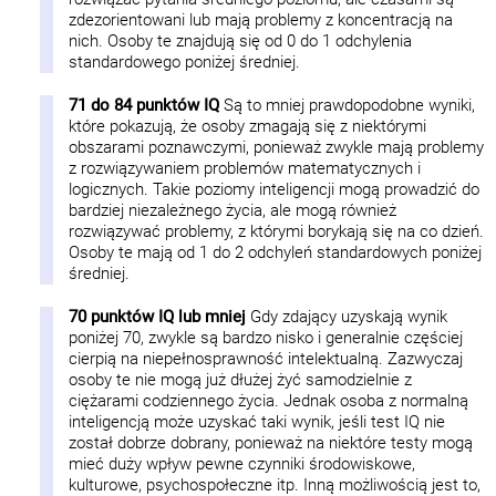
zdezorientowani lub mają problemy z koncentracją na
nich. Osoby te znajdują się od 0 do 1 odchylenia
standardowego poniżej średniej.
71 do 84 punktów IQ
Są to mniej prawdopodobne wyniki,
które pokazują, że osoby zmagają się z niektórymi
obszarami poznawczymi, ponieważ zwykle mają problemy
z rozwiązywaniem problemów matematycznych i
logicznych. Takie poziomy inteligencji mogą prowadzić do
bardziej niezależnego życia, ale mogą również
rozwiązywać problemy, z którymi borykają się na co dzień.
Osoby te mają od 1 do 2 odchyleń standardowych poniżej
średniej.
70 punktów IQ lub mniej
Gdy zdający uzyskają wynik
poniżej 70, zwykle są bardzo nisko i generalnie częściej
cierpią na niepełnosprawność intelektualną. Zazwyczaj
osoby te nie mogą już dłużej żyć samodzielnie z
ciężarami codziennego życia. Jednak osoba z normalną
inteligencją może uzyskać taki wynik, jeśli test IQ nie
został dobrze dobrany, ponieważ na niektóre testy mogą
mieć duży wpływ pewne czynniki środowiskowe,
kulturowe, psychospołeczne itp. Inną możliwością jest to,