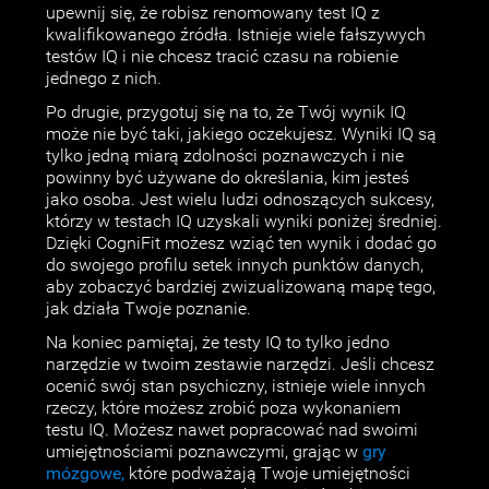
upewnij się, że robisz renomowany test IQ z
kwalifikowanego źródła. Istnieje wiele fałszywych
testów IQ i nie chcesz tracić czasu na robienie
jednego z nich.
Po drugie, przygotuj się na to, że Twój wynik IQ
może nie być taki, jakiego oczekujesz. Wyniki IQ są
tylko jedną miarą zdolności poznawczych i nie
powinny być używane do określania, kim jesteś
jako osoba. Jest wielu ludzi odnoszących sukcesy,
którzy w testach IQ uzyskali wyniki poniżej średniej.
Dzięki CogniFit możesz wziąć ten wynik i dodać go
do swojego profilu setek innych punktów danych,
aby zobaczyć bardziej zwizualizowaną mapę tego,
jak działa Twoje poznanie.
Na koniec pamiętaj, że testy IQ to tylko jedno
narzędzie w twoim zestawie narzędzi. Jeśli chcesz
ocenić swój stan psychiczny, istnieje wiele innych
rzeczy, które możesz zrobić poza wykonaniem
testu IQ. Możesz nawet popracować nad swoimi
umiejętnościami poznawczymi, grając w
gry
mózgowe,
które podważają Twoje umiejętności