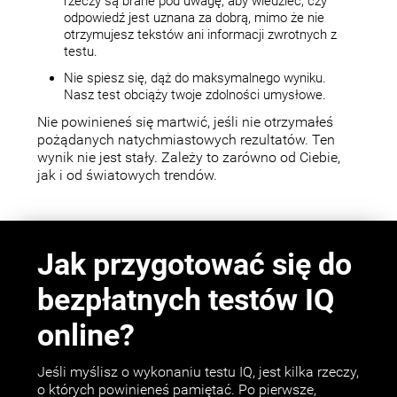
rzeczy są brane pod uwagę, aby wiedzieć, czy
odpowiedź jest uznana za dobrą, mimo że nie
otrzymujesz tekstów ani informacji zwrotnych z
testu.
Nie spiesz się, dąż do maksymalnego wyniku.
Nasz test obciąży twoje zdolności umysłowe.
Nie powinieneś się martwić, jeśli nie otrzymałeś
pożądanych natychmiastowych rezultatów. Ten
wynik nie jest stały. Zależy to zarówno od Ciebie,
jak i od światowych trendów.
Jak przygotować się do
bezpłatnych testów IQ
online?
Jeśli myślisz o wykonaniu testu IQ, jest kilka rzeczy,
o których powinieneś pamiętać. Po pierwsze,