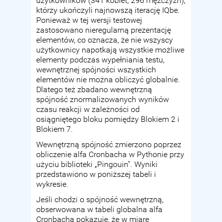
użytkowników (341 kobiet, 296 mężczyzn),
którzy ukończyli najnowszą iterację IQbe.
Ponieważ w tej wersji testowej
zastosowano nieregularną prezentację
elementów, co oznacza, że nie wszyscy
użytkownicy napotkają wszystkie możliwe
elementy podczas wypełniania testu,
wewnętrznej spójności wszystkich
elementów nie można obliczyć globalnie.
Dlatego też zbadano wewnętrzną
spójność znormalizowanych wyników
czasu reakcji w zależności od
osiągniętego bloku pomiędzy Blokiem 2 i
Blokiem 7.
Wewnętrzną spójność zmierzono poprzez
obliczenie alfa Cronbacha w Pythonie przy
użyciu biblioteki „Pingouin”. Wyniki
przedstawiono w poniższej tabeli i
wykresie.
Jeśli chodzi o spójność wewnętrzną,
obserwowana w tabeli globalna alfa
Cronbacha pokazuje, że w miarę