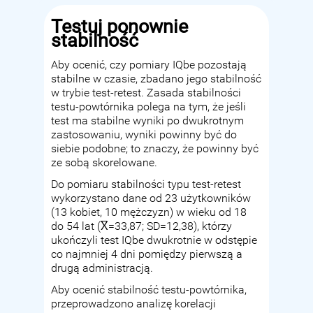
Testuj ponownie
stabilność
Aby ocenić, czy pomiary IQbe pozostają
stabilne w czasie, zbadano jego stabilność
w trybie test-retest. Zasada stabilności
testu-powtórnika polega na tym, że jeśli
test ma stabilne wyniki po dwukrotnym
zastosowaniu, wyniki powinny być do
siebie podobne; to znaczy, że powinny być
ze sobą skorelowane.
Do pomiaru stabilności typu test-retest
wykorzystano dane od 23 użytkowników
(13 kobiet, 10 mężczyzn) w wieku od 18
do 54 lat (X̅=33,87; SD=12,38), którzy
ukończyli test IQbe dwukrotnie w odstępie
co najmniej 4 dni pomiędzy pierwszą a
drugą administracją.
Aby ocenić stabilność testu-powtórnika,
przeprowadzono analizę korelacji