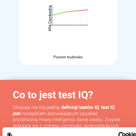
Alfa Cronbacha
Poziom trudności
Co to jest test IQ?
Chociaż nie ma jednej
definicji testów IQ
,
test IQ
jest
narzędziem pozwalającym uzyskać
przybliżoną miarę inteligencji danej osoby. Zwykle
składają się z szeregu czynności sprawdzających
możliwości użytkownika, aby sprawdzić, jak radzi