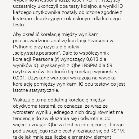
uczestnicy ukończyli oba testy kolejno, a wyniki IQ
każdego użytkownika zostały obliczone zgodnie z
kryteriami korekcyjnymi określonymi dla każdego
testu.
Aby określić korelację między wynikami,
przeprowadzono analizę korelacji Pearsona w
Pythonie przy użyciu biblioteki
„scipy.stats.pearsonr”. Dało to współczynnik
korelacji Pearsona (r) wynoszący 0,613 dla
wyników IQ uzyskanych z IQbe i RSPM dla 59
użytkowników. Istotność tej korelacji wyniosła <
0,001. Uzyskane wartości wskazują na wysoką
korelację pomiędzy wynikami IQ obu testów, co jest
istotne statystycznie.
Wskazuje to na dodatnią korelację między
obydwoma testami, co oznacza, że wraz ze
wzrostem wyniku jednego z nich drugi również ma
tendencję do zwiększania się i odwrotnie. Co
więcej, uznając IQbe za test na inteligencję i biorąc
pod uwagę jego różne cechy różniące się od RSPM,
takie jak mniejsza liczba elementów, element