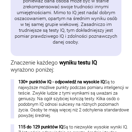
ponieważ dana osoba może być w stanie
zrekompensować swoje trudności innymi
umiejętnościami. Mimo to IQ jest nadal dobrym
oszacowaniem, opartym na średnim wyniku osób
w tej samej grupie wiekowej. Zasadniczo im
trudniejsze są testy IQ, tym dokładniejszy jest
pomiar prawdziwego IQ i zdolności poznawczych
danej osoby.
Znaczenie każdego
wyniku testu IQ
wyrażono poniżej:
130+ punktów IQ - odpowiedź na wysokie IQ
Są to
najwyższe możliwe punkty podczas pomiaru inteligencji w
teście. Zwykle ludzie z tymi wynikami są uważani za
geniuszy. Na ogół szybciej kończą testy. Kilka osób o
podobnym IQ odnosi sukcesy na różnych poziomach
życia. Osoby te mają więcej niż 2 odchylenia standardowe
powyżej średniej.
115 do 129 punktów IQ
Są to niezwykle wysokie wyniki IQ.