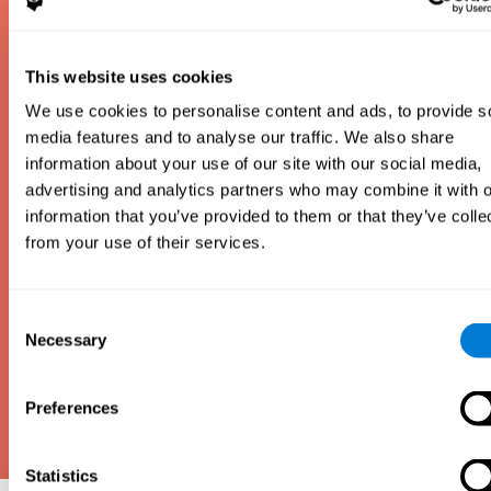
sobie on na tle osób w tym samym wieku. Istnieją
różne rodzaje testów IQ, w zależności od tego, czy
chcesz zmierzyć inteligencję płynną, czy
inteligencję skrystalizowaną, inteligencję werbalną
This website uses cookies
czy niewerbalną itp.
We use cookies to personalise content and ads, to provide s
Zgodnie z konwencją większość testów IQ ma
media features and to analyse our traffic. We also share
zakres wyników od 0 do 200, ze średnią 100 i
information about your use of our site with our social media,
odchyleniem standardowym 15. Jeśli uzyskasz
advertising and analytics partners who may combine it with o
wynik powyżej 100, jesteś powyżej średniej; ale jeśli
uzyskasz wynik poniżej 100, jesteś poniżej średniej.
information that you’ve provided to them or that they’ve colle
from your use of their services.
Consent
Necessary
Selection
Preferences
Statistics