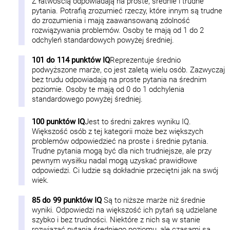
Z łatwością odpowiadają na proste, średnie i trudne
pytania. Potrafią zrozumieć rzeczy, które innym są trudne
do zrozumienia i mają zaawansowaną zdolność
rozwiązywania problemów. Osoby te mają od 1 do 2
odchyleń standardowych powyżej średniej.
101 do 114 punktów IQ
Reprezentuje średnio
podwyższone marże, co jest zaletą wielu osób. Zazwyczaj
bez trudu odpowiadają na proste pytania na średnim
poziomie. Osoby te mają od 0 do 1 odchylenia
standardowego powyżej średniej.
100 punktów IQ
Jest to średni zakres wyniku IQ.
Większość osób z tej kategorii może bez większych
problemów odpowiedzieć na proste i średnie pytania.
Trudne pytania mogą być dla nich trudniejsze, ale przy
pewnym wysiłku nadal mogą uzyskać prawidłowe
odpowiedzi. Ci ludzie są dokładnie przeciętni jak na swój
wiek.
85 do 99 punktów IQ
Są to niższe marże niż średnie
wyniki. Odpowiedzi na większość ich pytań są udzielane
szybko i bez trudności. Niektóre z nich są w stanie
rozwiązać pytania średniego poziomu, ale czasami są