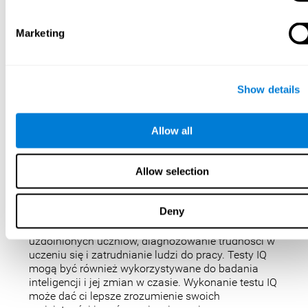
Dlaczego warto
Marketing
wykonać test IQ?
Test IQ to jeden z najlepszych i najskuteczniejszych
Show details
sposobów oceny swojej inteligencji. Testy IQ mogą
również pokazać, jak dobrze radzisz sobie w szkole
i jak wypadasz na tle innych osób w twoim wieku.
Allow all
W CogniFit sprawiliśmy, że testowanie IQ było
zabawne i powtarzalne, dlatego zaprojektowaliśmy
IQbe tak, aby zapewniał natychmiastowe wyniki.
Allow selection
Testy IQ nie są doskonałe, ale są najlepszym,
najpopularniejszym sposobem pomiaru
Deny
inteligencji. Testy IQ są wykorzystywane do
różnych celów, takich jak identyfikowanie
uzdolnionych uczniów, diagnozowanie trudności w
uczeniu się i zatrudnianie ludzi do pracy. Testy IQ
mogą być również wykorzystywane do badania
inteligencji i jej zmian w czasie. Wykonanie testu IQ
może dać ci lepsze zrozumienie swoich