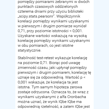
pomiędzy pomiarami zebranymi w dwóch
punktach czasowych oddzielonych
czterema dniami przy użyciu biblioteki
„scipy.stats.pearsonr”. Współczynnik
korelacji pomiędzy wynikami uzyskanymi
w pierwszym i drugim pomiarze wyniósł
0,71, przy poziomie istotności < 0,001.
Uzyskane wartości wskazują na wysoką
korelację pomiędzy wynikami uzyskanymi
w obu pomiarach, co jest istotne
statystycznie.
Stabilność test-retest wykazuje korelację
na poziomie 0,71. Biorąc pod uwagę
zmienność czasu, jaki upłynął pomiędzy
pierwszym i drugim pomiarem, korelację tę
uznaje się za odpowiednią. Wartość p <
0,001 wskazuje, że korelacja ta jest
istotna. Tym samym hipoteza zerowa
zostaje odrzucona. Oznacza to, że wraz z
wynikami uzyskanymi z alfa Cronbacha
można uznać, że wynik IQbe IQbe ma
odpowiednią rzetelność, a zatem IQbe jest