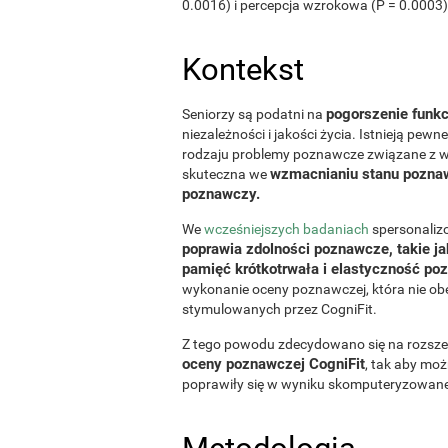
0.0016) i percepcja wzrokowa (P = 0.0003)
Kontekst
pogorszenie funk
Seniorzy są podatni na
niezależności i jakości życia. Istnieją pew
rodzaju problemy poznawcze związane z wi
wzmacnianiu stanu poznaw
skuteczna we
poznawczy.
We
wcześniejszych badaniach
spersonali
poprawia zdolności poznawcze, takie ja
pamięć krótkotrwała i elastyczność p
wykonanie oceny poznawczej, która nie 
stymulowanych przez CogniFit.
Z tego powodu zdecydowano się na rozsze
oceny poznawczej CogniFit
, tak aby moż
poprawiły się w wyniku skomputeryzowane