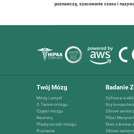
poznawczą, szacowanie czasu i nazywa
Twój Mózg
Badanie Z
Mózg i umysł
Cyfrowa walida
O Twoim mózgu
Gry komputer
Części mózgu
Zdrowi senior
Neurony
Piloci Marynar
Plastyczność mózgu
Stan zdrowia 
Poznanie
Zdrowi senior