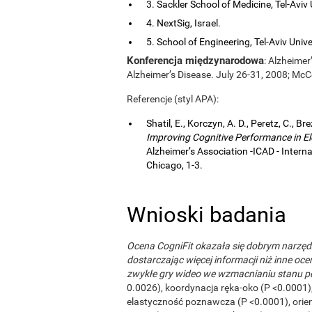
3. Sackler School of Medicine, Tel-Aviv Un
4. NextSig, Israel.
5. School of Engineering, Tel-Aviv Univers
Konferencja międzynarodowa
: Alzheimer
Alzheimer’s Disease. July 26-31, 2008; McC
Referencje (styl APA):
Shatil, E., Korczyn, A. D., Peretz, C., Br
Improving Cognitive Performance in El
Alzheimer’s Association -ICAD - Inter
Chicago, 1-3.
Wnioski badania
Ocena CogniFit okazała się dobrym narzę
dostarczając więcej informacji niż inne oce
zwykłe gry wideo we wzmacnianiu stanu 
0.0026), koordynacja ręka-oko (P <0.0001)
elastyczność poznawcza (P <0.0001), orien