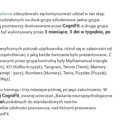
adania
zdecydowało się kontynuować udział w ten etap
podzielonych na dwie grupy szkoleniowe: jedna grupa
CogniFit
ng poznawczy dostosowane przez
, a druga grupa
3 miesiące, 3 dni w tygodniu, po
 był wykonywany przez
ecyficznych potrzeb użytkownika, różnił się w zależności od
częstotliwość, z jaką każde ćwiczenie było prezentowane. Z
anymi przez grupę kontrolną były Mathematical triangle
t), XO (Kółko-krzyżyk), Tangram, Tennis (Tenis), Memory -
mięć - pary), Numbers (Numery), Tetris, Puzzles (Puzzle),
(Wąż).
treningu i trzy miesiące później, po jego zakończeniu. W
 CogniFit
, zwanej wówczas „Badanie neuropsychologiczne
ań
podobnych do standardowych testów
tkie zdolności poznawcze, nad którymi pracowano
iFit.