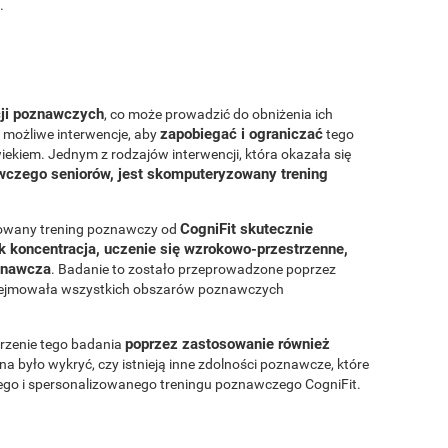
.
cji poznawczych
, co może prowadzić do obniżenia ich
zapobiegać i ograniczać
ne możliwe interwencje, aby
tego
ekiem. Jednym z rodzajów interwencji, która okazała się
czego seniorów, jest skomputeryzowany trening
CogniFit skutecznie
zowany trening poznawczy od
k koncentracja, uczenie się wzrokowo-przestrzenne,
oznawcza
. Badanie to zostało przeprowadzone poprzez
obejmowała wszystkich obszarów poznawczych
poprzez zastosowanie również
rzenie tego badania
na było wykryć, czy istnieją inne zdolności poznawcze, które
go i spersonalizowanego treningu poznawczego CogniFit.