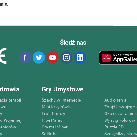
nie.
Śledź nas
drowia
Gry Umysłowe
cja terapii
Szachy w Internecie
Audio tenis
owe
Mini Krzyżówka
Znajdź swojego 
zy
Fruit Frenzy
Okaleczona mel
ki Wojennej
Pipe Panic
Wyścig kolorów
seniorów
Crystal Miner
Puzzle 3D
zy
Solitaire
Szczęśliwy skoc