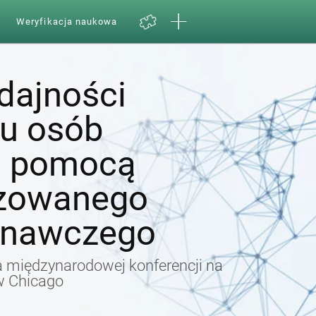
Weryfikacja naukowa
dajności
u osób
a pomocą
zowanego
znawczego
 międzynarodowej konferencji na
w Chicago