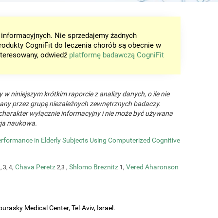
w informacyjnych. Nie sprzedajemy żadnych
rodukty CogniFit do leczenia chorób są obecnie w
ainteresowany, odwiedź
platformę badawczą CogniFit
w niniejszym krótkim raporcie z analizy danych, o ile nie
any przez grupę niezależnych zewnętrznych badaczy.
charakter wyłącznie informacyjny i nie może być używana
cja naukowa.
rformance in Elderly Subjects Using Computerized Cognitive
,
Chava Peretz
,
Shlomo Breznitz
,
Vered Aharonson
, 3, 4
2,3
1
urasky Medical Center, Tel-Aviv, Israel.