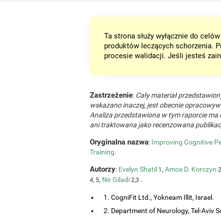
Ta strona służy wyłącznie do celó
produktów leczących schorzenia. P
procesie walidacji. Jeśli jesteś z
Zastrzeżenie
:
Cały materiał przedstawiony 
wskazano inaczej, jest obecnie opracowyw
Analiza przedstawiona w tym raporcie ma 
ani traktowana jako recenzowana publika
Oryginalna nazwa
:
Improving Cognitive Pe
Training
.
Autorzy
:
Evelyn Shatil
,
Amos D. Korczyn
1
2
,
Nir Giladi
.
4, 5
2,3
1. CogniFit Ltd., Yokneam Illit, Israel.
2. Department of Neurology, Tel-Aviv So