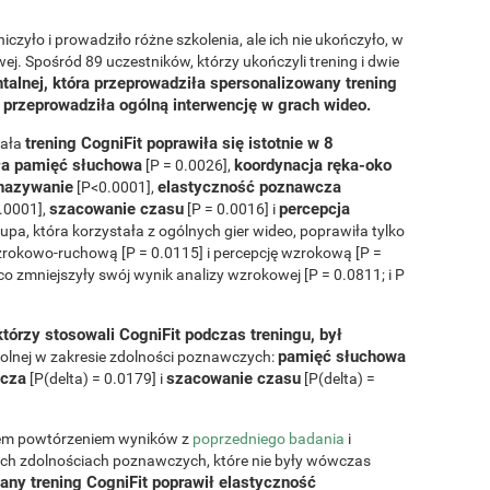
czyło i prowadziło różne szkolenia, ale ich nie ukończyło, w
j. Spośród 89 uczestników, którzy ukończyli trening i dwie
alnej, która przeprowadziła spersonalizowany trening
a przeprowadziła ogólną interwencję w grach wideo.
trening CogniFit poprawiła się istotnie w 8
wała
ła pamięć słuchowa
koordynacja ręka-oko
[P = 0.0026],
nazywanie
elastyczność poznawcza
[P<0.0001],
szacowanie czasu
percepcja
.0001],
[P = 0.0016] i
grupa, która korzystała z ogólnych gier wideo, poprawiła tylko
rokowo-ruchową [P = 0.0115] i percepcję wzrokową [P =
o zmniejszyły swój wynik analizy wzrokowej [P = 0.0811; i P
którzy stosowali CogniFit podczas treningu, był
pamięć słuchowa
rolnej w zakresie zdolności poznawczych:
wcza
szacowanie czasu
[P(delta) = 0.0179] i
[P(delta) =
atem powtórzeniem wyników z
poprzedniego badania
i
ch zdolnościach poznawczych, które nie były wówczas
ny trening CogniFit poprawił elastyczność