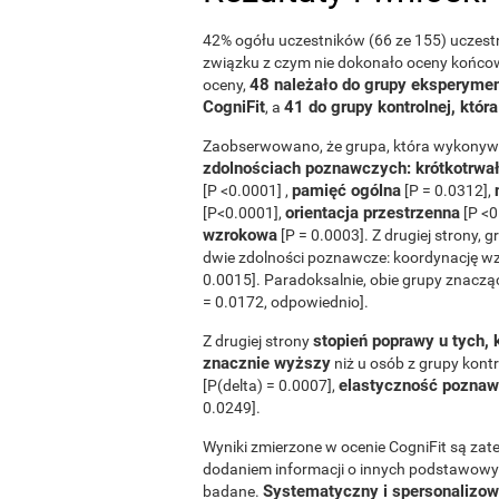
42% ogółu uczestników (66 ze 155) uczestni
związku z czym nie dokonało oceny końcowe
48 należało do grupy eksperyment
oceny,
CogniFit
41 do grupy kontrolnej, któr
, a
Zaobserwowano, że grupa, która wykony
zdolnościach poznawczych: krótkotrwa
pamięć ogólna
[P <0.0001] ,
[P = 0.0312],
orientacja przestrzenna
[P<0.0001],
[P <0
wzrokowa
[P = 0.0003]. Z drugiej strony, 
dwie zdolności poznawcze: koordynację wz
0.0015]. Paradoksalnie, obie grupy znacząc
= 0.0172, odpowiednio].
stopień poprawy u tych, 
Z drugiej strony
znacznie wyższy
niż u osób z grupy kont
elastyczność pozna
[P(delta) = 0.0007],
0.0249].
Wyniki zmierzone w ocenie CogniFit są z
dodaniem informacji o innych podstawowy
Systematyczny i spersonalizowa
badane.