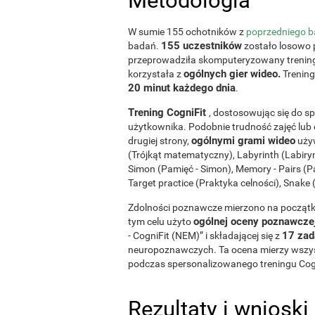
Metodologia
W sumie 155 ochotników z
poprzedniego b
155 uczestników
badań.
zostało losowo 
przeprowadziła skomputeryzowany treni
ogólnych gier wideo.
korzystała z
Trening
20 minut każdego dnia
.
Trening CogniFit
, dostosowując się do sp
użytkownika. Podobnie trudność zajęć lub 
ogólnymi grami wideo
drugiej strony,
używ
(Trójkąt matematyczny), Labyrinth (Labiryn
Simon (Pamięć - Simon), Memory - Pairs (Pa
Target practice (Praktyka celności), Snake 
Zdolności poznawcze mierzono na początku 
ogólnej oceny poznawczej
tym celu użyto
17 zad
- CogniFit (NEM)” i składającej się z
neuropoznawczych. Ta ocena mierzy wszys
podczas spersonalizowanego treningu Cogn
Rezultaty i wnioski