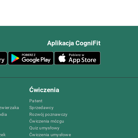
Aplikacja CogniFit
Ćwiczenia
Patent
zwierzaka
Sprzedawcy
odia
Rozwój poznawczy
Ćwiczenia mózgu
Quiz umysłowy
zek
Ćwiczenia umysłowe