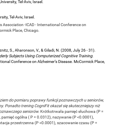
iversity, Tel-Aviv, Israel.
ity, Tel-Aviv, Israel.
’s Association -ICAD - International Conference on
ormick Place, Chicago.
eznitz, S., Aharonson, V., & Giladi, N. (2008, July 26 - 31).
derly Subjects Using Computerized Cognitive Training
.
national Conference on Alzheimer’s Disease. McCormick Place,
dziem do pomiaru poprawy funkcji poznawczych u seniorów,
ny. Ponadto trening CogniFit okazał się skuteczniejszy niż
poznawczego seniorów.
Krótkotrwała pamięć słuchowa (P =
, pamięć ogólna ( P = 0.0312), nazywanie (P <0.0001),
tacja przestrzenna (P <0.0001), szacowanie czasu (P =