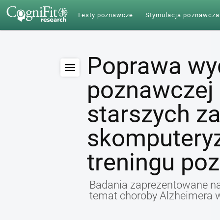
Testy poznawcze
Stymulacja poznawcza
Poprawa wy
poznawczej 
starszych z
skomputery
treningu po
Badania zaprezentowane na
temat choroby Alzheimera 