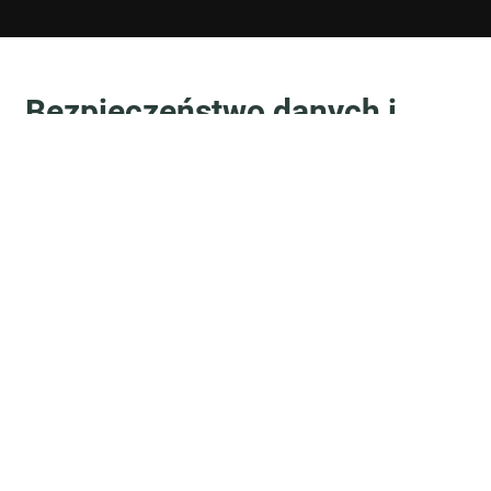
Bezpieczeństwo danych i
prywatność
CogniFit spełnia najwyższe standardy
bezpieczeństwa i prywatności (PCI, HIPAA, GDPR,
CCPA) w zakresie danych osobowych. Wszystkie
nasze środowiska są hostowane w zabezpieczonej
prywatnej chmurze wirtualnej AWS, a cała nasza
komunikacja z danymi i serwerem jest szyfrowana.
Zacznij teraz