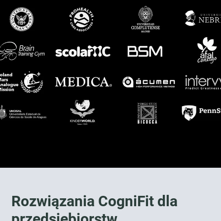
Rozwiązania CogniFit dla
przedsiębiorstw