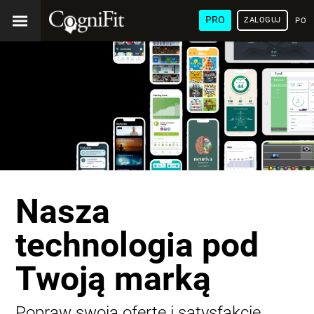
PRO
ZALOGUJ
POL
Nasza
technologia pod
Twoją marką
Popraw swoją ofertę i satysfakcję