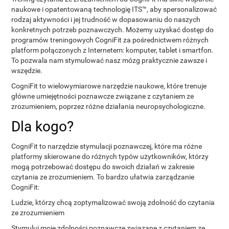
naukowe i opatentowaną technologię ITS™, aby spersonalizować
rodzaj aktywności i jej trudność w dopasowaniu do naszych
konkretnych potrzeb poznawczych. Możemy uzyskać dostęp do
programów treningowych CogniFit za pośrednictwem różnych
platform połączonych z Internetem: komputer, tablet i smartfon.
To pozwala nam stymulować nasz mózg praktycznie zawsze i
wszędzie.
CogniFit to wielowymiarowe narzędzie naukowe, które trenuje
główne umiejętności poznawcze związane z czytaniem ze
zrozumieniem, poprzez różne działania neuropsychologiczne.
Dla kogo?
CogniFit to narzędzie stymulacji poznawczej, które ma różne
platformy skierowane do różnych typów użytkowników, którzy
mogą potrzebować dostępu do swoich działań w zakresie
czytania ze zrozumieniem. To bardzo ułatwia zarządzanie
CogniFit:
Ludzie, którzy chcą zoptymalizować swoją zdolność do czytania
ze zrozumieniem
Stymuluj moje zdolności poznawcze związane z czytaniem ze