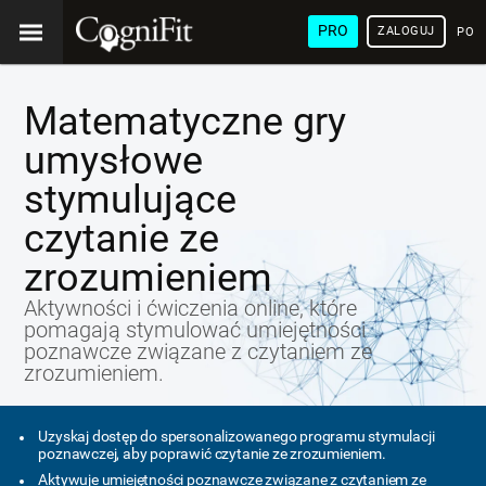
PRO
ZALOGUJ
POL
Matematyczne gry
umysłowe
stymulujące
czytanie ze
zrozumieniem
Aktywności i ćwiczenia online, które
pomagają stymulować umiejętności
poznawcze związane z czytaniem ze
zrozumieniem.
Uzyskaj dostęp do spersonalizowanego programu stymulacji
poznawczej, aby poprawić czytanie ze zrozumieniem.
Aktywuje umiejętności poznawcze związane z czytaniem ze