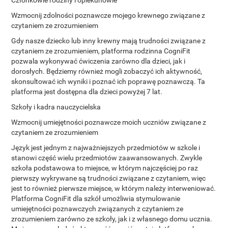
Członkowie rodziny i opiekunowie
Wzmocnij zdolności poznawcze mojego krewnego związane z
czytaniem ze zrozumieniem
Gdy nasze dziecko lub inny krewny mają trudności związane z
czytaniem ze zrozumieniem, platforma rodzinna CogniFit
pozwala wykonywać ćwiczenia zarówno dla dzieci, jak i
dorosłych. Będziemy również mogli zobaczyć ich aktywność,
skonsultować ich wyniki i poznać ich poprawę poznawczą. Ta
platforma jest dostępna dla dzieci powyżej 7 lat.
Szkoły i kadra nauczycielska
Wzmocnij umiejętności poznawcze moich uczniów związane z
czytaniem ze zrozumieniem
Język jest jednym z najważniejszych przedmiotów w szkole i
stanowi część wielu przedmiotów zaawansowanych. Zwykle
szkoła podstawowa to miejsce, w którym najczęściej po raz
pierwszy wykrywane są trudności związane z czytaniem, więc
jest to również pierwsze miejsce, w którym należy interweniować.
Platforma CogniFit dla szkół umożliwia stymulowanie
umiejętności poznawczych związanych z czytaniem ze
zrozumieniem zarówno ze szkoły, jak i z własnego domu ucznia.