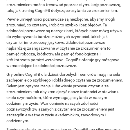
zrozumieniem można trenować poprzez stymulację poznawczą,
taką jak trening CogniFit dotyczące czytania ze zrozumieniem.
Pewne umiejętności poznawcze są niezbędne, abyśmy mogli
zrozumieć, co czytamy, i robić to szybko i bez błędów. Te
zdolności poznawcze są narzędziami, których nasz mózg używa
do wykonywania bardzo złożonych czynności, takich jak
czytanie i inne procesy językowe. Zdolności poznawcze
najbardziej zaangażowane w czytanie ze zrozumieniem to
pamięć robocza, krótkotrwała pamięć fonologiczna i
krótkotrwała pamięć wzrokowa. CogniFit oferuje gry mózgowe
wzmacniające te zdolności poznawcze.
Gry online CogniFit dla dzieci, dorosłych i seniorów mają na celu
zachęcenie do szybkiego i dokładnego czytania ze zrozumieniem.
Celem jest optymalizacja i ułatwienie procesu czytania ze
zrozumieniem, tak aby zmniejszyć nasze trudności w stawianiu
czoła czynnościom, które wymagają czytania w naszym
codziennym życiu. Wzmocnienie naszych zdolności
poznawczych związanych z czytaniem ze zrozumieniem jest
szczególnie ważne w życiu akademickim, zawodowym i
codziennym.
Trening czytania ze zrozumieniem od CogniFit ma silne wsparcie