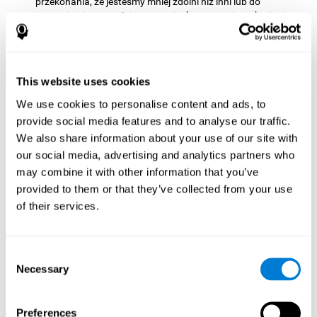
przekonania, że jesteśmy mniej zdolni niż inni lub do
poczucia niepewności w sytuacjach wymagających użycia
czytania. Jeśli uda nam się zoptymalizować naszą zdolność
czytania ze zrozumieniem, będziemy w stanie stawić czoła
tym sytuacjom z większym bezpieczeństwem i pewnością.
Jak wzmacnia funkcje
This website uses cookies
poznawcze?
We use cookies to personalise content and ads, to
provide social media features and to analyse our traffic.
Prawidłowa stymulacja poznawcza może pomóc w
We also share information about your use of our site with
modyfikowaniu mniej lub bardziej specyficznych połączeń w
our social media, advertising and analytics partners who
mózgu, dzięki czemu nasz mózg lepiej dostosowuje się do
may combine it with other information that you’ve
wymagań stawianych przez czynności stymulacji poznawczej. W
provided to them or that they’ve collected from your use
ten sposób, poprzez odpowiednie działania, możliwe jest
wzmocnienie zdolności poznawczych, które nas najbardziej
of their services.
interesują, takich jak czytanie ze zrozumieniem. Jest to możliwe
dzięki neuroplastyczności.
Consent
Neuroplastyczność lub plastyczność neuronalna odnosi się do
Necessary
zdolności naszego mózgu do modyfikowania i optymalizacji jego
Selection
połączeń neuronowych w celu dostosowania się do otrzymanej
stymulacji i uzyskania lepszej odpowiedzi przy mniejszym
wysiłku. Kiedy stymulacja, którą otrzymuje nasz mózg, ma na
Preferences