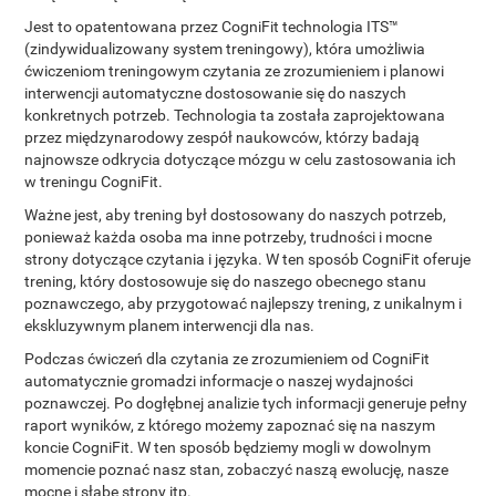
Jest to opatentowana przez CogniFit technologia ITS™
(zindywidualizowany system treningowy), która umożliwia
ćwiczeniom treningowym czytania ze zrozumieniem i planowi
interwencji automatyczne dostosowanie się do naszych
konkretnych potrzeb. Technologia ta została zaprojektowana
przez międzynarodowy zespół naukowców, którzy badają
najnowsze odkrycia dotyczące mózgu w celu zastosowania ich
w treningu CogniFit.
Ważne jest, aby trening był dostosowany do naszych potrzeb,
ponieważ każda osoba ma inne potrzeby, trudności i mocne
strony dotyczące czytania i języka. W ten sposób CogniFit oferuje
trening, który dostosowuje się do naszego obecnego stanu
poznawczego, aby przygotować najlepszy trening, z unikalnym i
ekskluzywnym planem interwencji dla nas.
Podczas ćwiczeń dla czytania ze zrozumieniem od CogniFit
automatycznie gromadzi informacje o naszej wydajności
poznawczej. Po dogłębnej analizie tych informacji generuje pełny
raport wyników, z którego możemy zapoznać się na naszym
koncie CogniFit. W ten sposób będziemy mogli w dowolnym
momencie poznać nasz stan, zobaczyć naszą ewolucję, nasze
mocne i słabe strony itp.