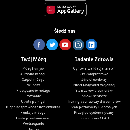
Śledź nas
Twój Mózg
Badanie Zdrowia
Mózg i umysł
Cyfrowa walidacja terapii
O Twoim mózgu
Gry komputerowe
Części mózgu
Zdrowi seniorzy
Neurony
Piloci Marynarki Wojennej
Plastyczność mózgu
Stan zdrowia seniorów
Poznanie
Zdrowi seniorzy
Utrata pamięci
Trening poznawczy dla seniorów
Niepełnosprawność intelektualna
Stan poznawczy u dorosłych
Funkcje mózgu
Przegląd systematyczny
Funkcje wykonawcze
Taksonomia SG4D
Postrzeganie
Uwaga