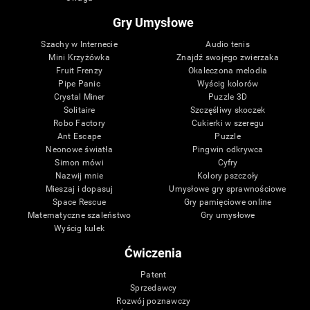
Gry Umysłowe
Szachy w Internecie
Audio tenis
Mini Krzyżówka
Znajdź swojego zwierzaka
Fruit Frenzy
Okaleczona melodia
Pipe Panic
Wyścig kolorów
Crystal Miner
Puzzle 3D
Solitaire
Szczęśliwy skoczek
Robo Factory
Cukierki w szeregu
Ant Escape
Puzzle
Neonowe światła
Pingwin odkrywca
Simon mówi
Cyfry
Nazwij mnie
Kolory pszczoły
Mieszaj i dopasuj
Umysłowe gry sprawnościowe
Space Rescue
Gry pamięciowe online
Matematyczne szaleństwo
Gry umysłowe
Wyścig kulek
Ćwiczenia
Patent
Sprzedawcy
Rozwój poznawczy