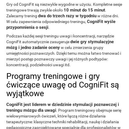
Gry od CogniFit są niezwykle wygodne w użyciu. Kompletne sesje
10 minut do 15 minut
treningowe trwają zwykle około
.
dwa do trzech razy w tygodniu
Zalecamy trening
w różne dni.
CogniFit wyśle
W celu zapewnienia odpowiedniego treningu,
przypomnienia o sesji
.
Podczas każdej sesji treningu uwagi i koncentracji, narzędzie
dwie gry stymulacyjne
CogniFit automatycznie zasugeruje
mózg i jedno zadanie oceny
w celu zmierzenia grupy
umiejętności poznawczych. Dzięki temu można łatwo trenować i
mierzyć postęp poznawczy uwagi i jej różnych podtypów:
koncentracji, podzielności uwagi itd.
Programy treningowe i gry
ćwiczące uwagę od CogniFit są
wyjątkowe
CogniFit jest liderem w dziedzinie stymulacji poznawczej i
treningu mózgu dla uwagi
. Program treningowy obejmuje serię
wielowymiarowych ćwiczeń, które łączą różne działania
terapeutyczne: klasyczne techniki rehabilitacji, naukę i działania
pedagogiczne zaprojektowane specjalnie dla profesjonalistów w