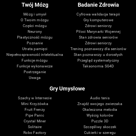
Twój Mózg
Badanie Zdrowia
Mózg i umysł
Cyfrowa walidacja terapii
O Twoim mózgu
Gry komputerowe
Części mózgu
Zdrowi seniorzy
Neurony
Piloci Marynarki Wojennej
Plastyczność mózgu
Stan zdrowia seniorów
Poznanie
Zdrowi seniorzy
Utrata pamięci
Trening poznawczy dla seniorów
Niepełnosprawność intelektualna
Stan poznawczy u dorosłych
Funkcje mózgu
Przegląd systematyczny
Funkcje wykonawcze
Taksonomia SG4D
Postrzeganie
Uwaga
Gry Umysłowe
Szachy w Internecie
Audio tenis
Mini Krzyżówka
Znajdź swojego zwierzaka
Fruit Frenzy
Okaleczona melodia
Pipe Panic
Wyścig kolorów
Crystal Miner
Puzzle 3D
Solitaire
Szczęśliwy skoczek
Robo Factory
Cukierki w szeregu