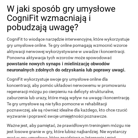
W jaki sposób gry umysłowe
CogniFit wzmacniają i
pobudzają uwagę?
CogniFit to wiodące narzędzie interwencyjne, które wykorzystuje
gry umysłowe online. Te gry online pomagają wzmocnić wzorce
aktywacji nerwowej wykorzystywane w uwadze i koncentracji.
Ponowna aktywacja tych wzorców może spowodować
powstanie nowych synaps i mielinizację obwodów
neuronalnych zdolnych do odzyskania lub poprawy uwagi.
CogniFit wykorzystuje swoje gry umysłowe online dla
koncentracji, aby pomóc układowi nerwowemu w promowaniu
regeneracji mózgu po cierpieniu na deficyty strukturalne,
zaburzenia lub urazy, które mają wpływ na uwagę i koncentrację.
Te gry umysłowe są nie tylko pomocne w rehabilitacji
poznawczej, ale są również idealne dla każdego, kto chce rzucić
wyzwanie i poprawić swoje umiejętności poznawcze.
Ważne jest, aby pamiętać, że prawidłowym treningiem mózgu nie
jest losowe granie w gry, które lubisz najbardziej. Nie wystarczy
grać w gry umysłowe, które znajdziesz w Internecie i mieć