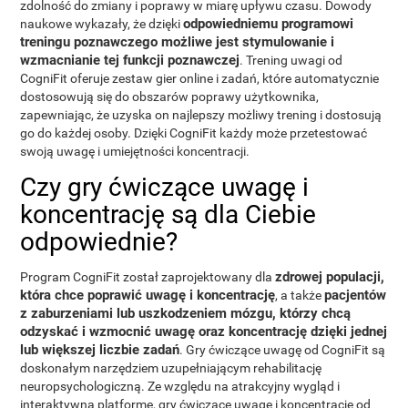
zdolność do zmiany i poprawy w miarę upływu czasu. Dowody
odpowiedniemu programowi
naukowe wykazały, że dzięki
treningu poznawczego możliwe jest stymulowanie i
wzmacnianie tej funkcji poznawczej
. Trening uwagi od
CogniFit oferuje zestaw gier online i zadań, które automatycznie
dostosowują się do obszarów poprawy użytkownika,
zapewniając, że uzyska on najlepszy możliwy trening i dostosują
go do każdej osoby. Dzięki CogniFit każdy może przetestować
swoją uwagę i umiejętności koncentracji.
Czy gry ćwiczące uwagę i
koncentrację są dla Ciebie
odpowiednie?
zdrowej populacji,
Program CogniFit został zaprojektowany dla
która chce poprawić uwagę i koncentrację
pacjentów
, a także
z zaburzeniami lub uszkodzeniem mózgu, którzy chcą
odzyskać i wzmocnić uwagę oraz koncentrację dzięki jednej
lub większej liczbie zadań
. Gry ćwiczące uwagę od CogniFit są
doskonałym narzędziem uzupełniającym rehabilitację
neuropsychologiczną. Ze względu na atrakcyjny wygląd i
interaktywną platformę, gry ćwiczące uwagę i koncentrację od