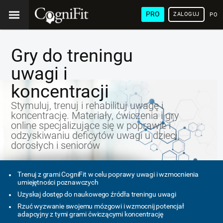
PRO
ZALOGUJ
POL
Gry do treningu
uwagi i
koncentracji
Stymuluj, trenuj i rehabilituj uwagę i
koncentrację. Materiały, ćwiczenia i gry
online specjalizujące się w poprawie i
odzyskiwaniu deficytów uwagi u dzieci,
dorosłych i seniorów
Trenuj z grami CogniFit w celu poprawy uwagi i wzmocnienia
umiejętności poznawczych
Uzyskaj dostęp do naukowego źródła treningu uwagi
Rzuć wyzwanie swojemu mózgowi i wzmocnij potencjał
adapcyjny z tymi grami ćwiczącymi koncentrację