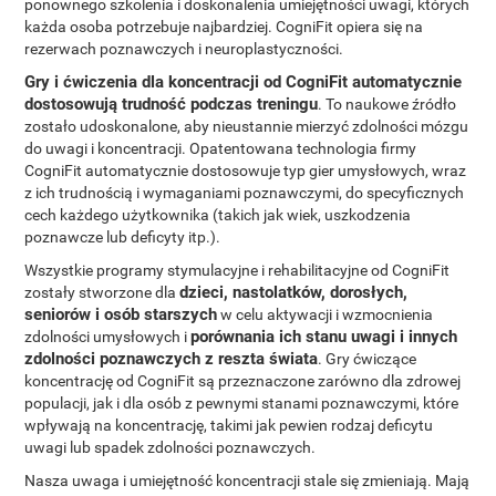
ponownego szkolenia i doskonalenia umiejętności uwagi, których
każda osoba potrzebuje najbardziej. CogniFit opiera się na
rezerwach poznawczych i neuroplastyczności.
Gry i ćwiczenia dla koncentracji od CogniFit automatycznie
dostosowują trudność podczas treningu
. To naukowe źródło
zostało udoskonalone, aby nieustannie mierzyć zdolności mózgu
do uwagi i koncentracji. Opatentowana technologia firmy
CogniFit automatycznie dostosowuje typ gier umysłowych, wraz
z ich trudnością i wymaganiami poznawczymi, do specyficznych
cech każdego użytkownika (takich jak wiek, uszkodzenia
poznawcze lub deficyty itp.).
Wszystkie programy stymulacyjne i rehabilitacyjne od CogniFit
dzieci, nastolatków, dorosłych,
zostały stworzone dla
seniorów i osób starszych
w celu aktywacji i wzmocnienia
porównania ich stanu uwagi i innych
zdolności umysłowych i
zdolności poznawczych z reszta świata
. Gry ćwiczące
koncentrację od CogniFit są przeznaczone zarówno dla zdrowej
populacji, jak i dla osób z pewnymi stanami poznawczymi, które
wpływają na koncentrację, takimi jak pewien rodzaj deficytu
uwagi lub spadek zdolności poznawczych.
Nasza uwaga i umiejętność koncentracji stale się zmieniają. Mają