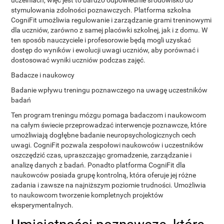
uczelniach, więc jest to bardzo odpowiednie środowisko do
stymulowania zdolności poznawczych. Platforma szkolna
CogniFit umożliwia regulowanie i zarządzanie grami treninowymi
dla uczniów, zarówno z samej placówki szkolnej, jak i z domu. W
ten sposób nauczyciele i profesorowie będą mogli uzyskać
dostęp do wyników i ewolucji uwagi uczniów, aby porównać i
dostosować wyniki uczniów podczas zajęć.
Badacze i naukowcy
Badanie wpływu treningu poznawczego na uwagę uczestników
badań
Ten program treningu mózgu pomaga badaczom i naukowcom
na całym świecie przeprowadzać interwencje poznawcze, które
umożliwiają dogłębne badanie neuropsychologicznych cech
uwagi. CogniFit pozwala zespołowi naukowców i uczestników
oszczędzić czas, upraszczając gromadzenie, zarządzanie i
analizę danych z badań. Ponadto platforma CogniFit dla
naukowców posiada grupę kontrolną, która oferuje jej różne
zadania i zawsze na najniższym poziomie trudności. Umożliwia
to naukowcom tworzenie kompletnych projektów
eksperymentalnych.