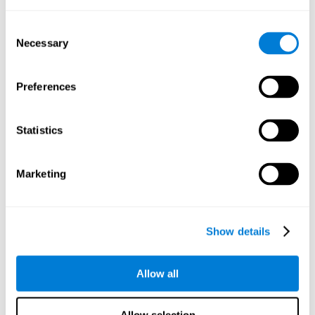
z osłabieniem poznawczym, jak i bez konkretnej
patologii
.
Consent
Necessary
Instrukcje i wyniki treningu uwagi są interaktywne
Selection
, co
pomaga użytkownikowi zrozumieć informacje i wyjaśnienia.
szybką i precyzyjną
Wyniki z gier umysłowych zapewniają
Preferences
informację zwrotną
. Dzięki czemu można śledzić postępy
użytkowników dzień po dniu.
Wyniki z każdej sesji treningowej pomagają automatycznie
Statistics
spersonalizować trudność i rodzaj treningu
, zapewniając,
że każdy użytkownik otrzyma spersonalizowaną interwencję
treningu.
Marketing
Dane z gier ćwiczących uwagę i koncentrację są
gromadzone i kodowane podczas treningu
, co oznacza,
że ​​możesz skupić się na zadaniu. Narzędzie CogniFit
automatycznie analizuje i porównuje dane, dzięki czemu
Show details
możesz trenować bez obawy o obliczenia stojące za Twoim
postępem poznawczym.
Allow all
Gry umysłowe od CogniFit
zostały w jak największym
stopniu dostosowane do ograniczeń lub deficytów
poznawczych każdego użytkownika, czyniąc je bardzo
Allow selection