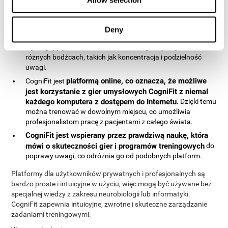
dostępnymi.
umożliwiają
Gry dla uwagi i koncentracji od CogniFit
trenowanie wielu głównych procesów
i umiejętności
Deny
poznawczych wykorzystywanych w zadaniach
wymagających skoncentrowania uwagi na jednym lub
różnych bodźcach, takich jak koncentracja i podzielność
uwagi.
platformą online, co oznacza, że możliwe
CogniFit jest
jest korzystanie z gier umysłowych CogniFit z niemal
każdego komputera z dostępem do Internetu
. Dzięki temu
można trenować w dowolnym miejscu, co umożliwia
profesjonalistom pracę z pacjentami z całego świata.
CogniFit jest wspierany przez prawdziwą naukę, która
mówi o skuteczności gier i programów treningowych
do
poprawy uwagi, co odróżnia go od podobnych platform.
Platformy dla użytkowników prywatnych i profesjonalnych są
bardzo proste i intuicyjne w użyciu, więc mogą być używane bez
specjalnej wiedzy z zakresu neurobiologii lub informatyki.
CogniFit zapewnia intuicyjne, zwrotne i skuteczne zarządzanie
zadaniami treningowymi.