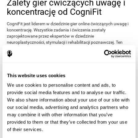
Zalety gier ćwiczących uwagę i
koncentrację od CogniFit
CogniFit jest liderem w dziedzinie gier online ćwiczących uwagę i
koncentrację. Wszystkie zadania i ćwiczenia zostały
zaprojektowane przez ekspertów w dziedzinie
neuroplastyczności, stymulacji i rehabilitacji poznawczej. Ten
program online oparty na naukowej metodologii stymulacji uwagi
i rehabilitacji oferuje wiele różnych korzyści:
Każdy użytkownik, profesjonalny lub indywidualny, może z
łatwością grać w nasze gry umysłowe. Nie musisz mieć
This website uses cookies
żadnego doświadczenia w neurologii, psychologii lub
CogniFit jest prosty i intuicyjny, a zadania do
technologii.
We use cookies to personalise content and ads, to
trenowania uwagi i koncentracji są wydajne i łatwe w
provide social media features and to analyse our traffic.
użyciu.
.
We also share information about your use of our site with
pomaga zmotywować
Przyjazny dla użytkownika design
our social media, advertising and analytics partners who
użytkowników
, zwłaszcza dzieci, co może zwiększyć
may combine it with other information that you’ve
efektywność treningu.
provided to them or that they’ve collected from your use
Gry treningowe dla uwagi od CogniFit zostały
of their services.
pomagać ludziom w każdym
zaprojektowane tak, aby
zarówno
wieku
(dzieciom, młodzieży, dorosłym i seniorom)