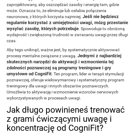
zaprojektowany, aby oszczędzać zasoby i energię tam, gdzie
może. Oznacza to, że eliminuje lub osłabia połączenia
Jeśli nie będziesz
neuronowe, z których korzysta najmniej.
regularnie korzystać z umiejętności uwagi, mózg przestanie
wysyłać zasoby, których potrzebuje
. Spowoduje to obniżoną
wydajność i zwiększoną trudność w zwracaniu uwagi przez długi
czas.
Aby tego uniknąć, ważne jest, by systematycznie aktywować
Jednymi z najbardziej
procesy mentalne związane z uwagą.
skutecznych narzędzi do aktywacji i wzmocnienia tej
zdolności poznawczej są programy treningowe i gry
umysłowe od CogniFit
. Ten program, lider w terapii stymulacji
poznawczej, oferuje wielowymiarowy i systematyczny program
treningowy dla uwagi i innych obszarów poznawczych.
Umożliwia to aktywację i wzmocnienie wzorców nerwowych
wykorzystywanych w procesach uwagi.
Jak długo powinieneś trenować
z grami ćwiczącymi uwagę i
koncentrację od CogniFit?