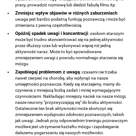
pracy, prowadzić rozmowę lub śledzić fabułę filmu itp.
Zmniejsz wpływ objawów w różnych zaburzeniach
:
uwaga jest bardzo podatną funkcją poznawczą i może być
zmieniana z pewną częstotliwością.
Opóźnij spadek uwagi i koncentracji
: osobom starszym
może być trudno skoncentrować się na jednej aktywności
przez dłuższy czas lub wykonywać więcej niż jedną
aktywność naraz. Może to być spowodowane
zmniejszeniem uwagi z powodu normalnego starzenia się
mózgu.
Zapobiegaj problemom z uwagą
: czasami nie trzeba
nawet cierpieć na chorobę, aby wpłynąć na nasze
umiejętności poznawcze. Kiedy się starzejemy, mamy do
czynienia z mniejszą liczbą zadań i mniej wymagającymi
czynnościami. Nakładając mniejszy nacisk na nasze mózgi,
nasze neurony "przyzwyczajają się" do braku aktywności.
Ostatecznie ten brak aktywności może skończyć się
zmniejszeniem wydajności zdolności poznawczych, takich
jak uwagi. Jednak przy odpowiednim treningu poznawczym
możliwe jest utrzymanie kształtu mózgu i zapobieganie
dalszemu pogarszaniu się naszych możliwości.