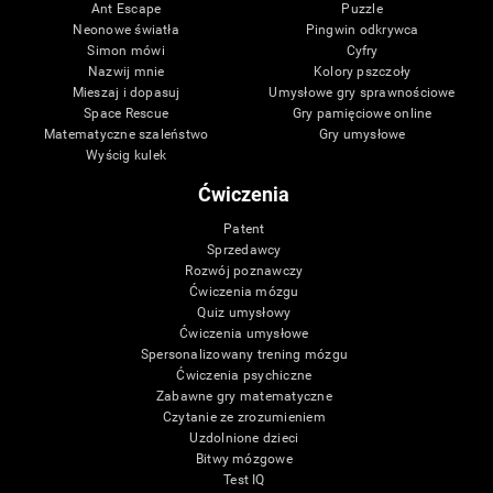
Ant Escape
Puzzle
Neonowe światła
Pingwin odkrywca
Simon mówi
Cyfry
Nazwij mnie
Kolory pszczoły
Mieszaj i dopasuj
Umysłowe gry sprawnościowe
Space Rescue
Gry pamięciowe online
Matematyczne szaleństwo
Gry umysłowe
Wyścig kulek
Ćwiczenia
Patent
Sprzedawcy
Rozwój poznawczy
Ćwiczenia mózgu
Quiz umysłowy
Ćwiczenia umysłowe
Spersonalizowany trening mózgu
Ćwiczenia psychiczne
Zabawne gry matematyczne
Czytanie ze zrozumieniem
Uzdolnione dzieci
Bitwy mózgowe
Test IQ