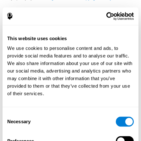
12. Warunki dla płatnych usług
CogniFit sprzedaje cyfrowe oceny poznawcze i programy
treningu mózgu, a także inne wirtualne oferty. Niniejsze warunki
płatnych usług („Warunki płatnych usług”) dotyczą zakupu i
This website uses cookies
korzystania z dowolnych płatnych usług CogniFit, w tym
We use cookies to personalise content and ads, to
automatycznego odnawiania usług subskrypcyjnych, takich jak
cyfrowe programy treningowe mózgu i jednorazowe zakupy,
provide social media features and to analyse our traffic.
takie jak nasze cyfrowe testy poznawcze i inne wirtualne
We also share information about your use of our site with
przedmioty takie jak neurony (łącznie „Płatne usługi”). Kupując
our social media, advertising and analytics partners who
lub korzystając z płatnej usługi, zgadzasz się na przestrzeganie
may combine it with other information that you’ve
warunków świadczenia usług CogniFit, które obejmują te
provided to them or that they’ve collected from your use
warunki płatnej usługi i zawierają obowiązkowe postanowienie
dotyczące arbitrażu oraz wszelkie odrębne warunki
of their services.
przedstawione w związku z korzystaniem z płatnych. Jeśli nie
akceptujesz tych warunków, nie kupuj, nie wchodź ani nie
korzystaj z naszych płatnych usług.
Consent
Necessary
12.1 Płatne usługi
Selection
Płatne usługi obejmują treści oraz spersonalizowane,