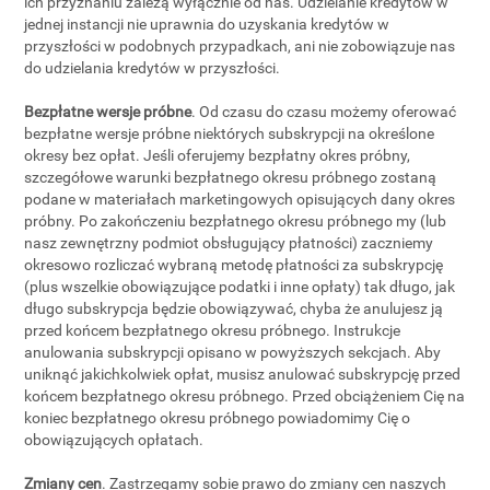
ich przyznaniu zależą wyłącznie od nas. Udzielanie kredytów w
jednej instancji nie uprawnia do uzyskania kredytów w
przyszłości w podobnych przypadkach, ani nie zobowiązuje nas
do udzielania kredytów w przyszłości.
Bezpłatne wersje próbne
. Od czasu do czasu możemy oferować
bezpłatne wersje próbne niektórych subskrypcji na określone
okresy bez opłat. Jeśli oferujemy bezpłatny okres próbny,
szczegółowe warunki bezpłatnego okresu próbnego zostaną
podane w materiałach marketingowych opisujących dany okres
próbny. Po zakończeniu bezpłatnego okresu próbnego my (lub
nasz zewnętrzny podmiot obsługujący płatności) zaczniemy
okresowo rozliczać wybraną metodę płatności za subskrypcję
(plus wszelkie obowiązujące podatki i inne opłaty) tak długo, jak
długo subskrypcja będzie obowiązywać, chyba że anulujesz ją
przed końcem bezpłatnego okresu próbnego. Instrukcje
anulowania subskrypcji opisano w powyższych sekcjach. Aby
uniknąć jakichkolwiek opłat, musisz anulować subskrypcję przed
końcem bezpłatnego okresu próbnego. Przed obciążeniem Cię na
koniec bezpłatnego okresu próbnego powiadomimy Cię o
obowiązujących opłatach.
Zmiany cen
. Zastrzegamy sobie prawo do zmiany cen naszych