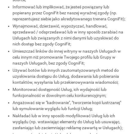
Informować lub implikować, że jesteś powiązany lub
popierany przez CogniFit bez naszej wyraźnej zgody (np.
reprezentujesz siebie jako akredytowanego trenera CogniFit);
Wynajmować, dzierżawić, wypożyczać, handlować,
sprzedawać / odsprzedawać lub w inny sposób zarabiać na
Usługach lub związanych z nimi danymi lub uzyskiwać do
nich dostęp bez zgody CogniFit;
Umieszczać linków do innej witryny w naszych Usługach w
celu innym niż promowanie Twojego profilu lub Grupy w
naszych Usługach, bez zgody CogniFit;
Używać botów lub innych zautomatyzowanych metod do
uzyskiwania dostępu do Usług, dodawania lub pobierania
kontaktów, wysyłania lub przekierowywania wiadomości;
Monitorować dostępność Usług, ich wydajność lub
funkcjonalność w dowolnym celu konkurencyjnym;
Angażować się w "kadrowanie", "tworzenie kopii lustrzanej"
lub symulowanie wyglądu lub funkcji Usług;
Nakładać lub w inny sposób modyfikować Usług lub ich
wyglądu (np. wstawiając elementy do Usług lub usuwając,
zasłaniając lub zaciemniając reklamę zawartą w Usługach);