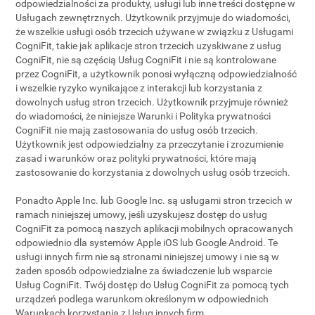
odpowiedzialności za produkty, usługi lub inne treści dostępne w
Usługach zewnętrznych. Użytkownik przyjmuje do wiadomości,
że wszelkie usługi osób trzecich używane w związku z Usługami
CogniFit, takie jak aplikacje stron trzecich uzyskiwane z usług
CogniFit, nie są częścią Usług CogniFit i nie są kontrolowane
przez CogniFit, a użytkownik ponosi wyłączną odpowiedzialność
i wszelkie ryzyko wynikające z interakcji lub korzystania z
dowolnych usług stron trzecich. Użytkownik przyjmuje również
do wiadomości, że niniejsze Warunki i Polityka prywatności
CogniFit nie mają zastosowania do usług osób trzecich.
Użytkownik jest odpowiedzialny za przeczytanie i zrozumienie
zasad i warunków oraz polityki prywatności, które mają
zastosowanie do korzystania z dowolnych usług osób trzecich.
Ponadto Apple Inc. lub Google Inc. są usługami stron trzecich w
ramach niniejszej umowy, jeśli uzyskujesz dostęp do usług
CogniFit za pomocą naszych aplikacji mobilnych opracowanych
odpowiednio dla systemów Apple iOS lub Google Android. Te
usługi innych firm nie są stronami niniejszej umowy i nie są w
żaden sposób odpowiedzialne za świadczenie lub wsparcie
Usług CogniFit. Twój dostęp do Usług CogniFit za pomocą tych
urządzeń podlega warunkom określonym w odpowiednich
Warunkach korzystania z Usług innych firm.