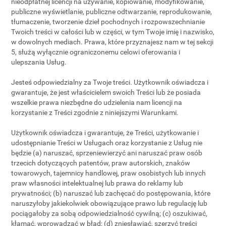
nieodpłatnej licencji na używanie, kopiowanie, modyfikowanie,
publiczne wyświetlanie, publiczne odtwarzanie, reprodukowanie,
tłumaczenie, tworzenie dzieł pochodnych i rozpowszechnianie
Twoich treści w całości lub w części, w tym Twoje imię i nazwisko,
w dowolnych mediach. Prawa, które przyznajesz nam w tej sekcji
5, służą wyłącznie ograniczonemu celowi oferowania i
ulepszania Usług.
Jesteś odpowiedzialny za Twoje treści. Użytkownik oświadcza i
gwarantuje, że jest właścicielem swoich Treści lub że posiada
wszelkie prawa niezbędne do udzielenia nam licencji na
korzystanie z Treści zgodnie z niniejszymi Warunkami.
Użytkownik oświadcza i gwarantuje, że Treści, użytkowanie i
udostępnianie Treści w Usługach oraz korzystanie z Usług nie
będzie (a) naruszać, sprzeniewierzyć ani naruszać praw osób
trzecich dotyczących patentów, praw autorskich, znaków
towarowych, tajemnicy handlowej, praw osobistych lub innych
praw własności intelektualnej lub prawa do reklamy lub
prywatności; (b) naruszać lub zachęcać do postępowania, które
naruszyłoby jakiekolwiek obowiązujące prawo lub regulację lub
pociągałoby za sobą odpowiedzialność cywilną; (c) oszukiwać,
kłamać, wprowadzać w błąd; (d) zniesławiać, szerzyć treści