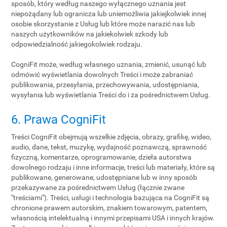
sposób, który według naszego wyłącznego uznania jest
niepożądany lub ogranicza lub uniemożliwia jakiejkolwiek innej
osobie skorzystanie z Usług lub które może narazić nas lub
naszych użytkowników na jakiekolwiek szkody lub
odpowiedzialność jakiegokolwiek rodzaju.
CogniFit może, według własnego uznania, zmienić, usunąć lub
odmówić wyświetlania dowolnych Treści i może zabraniać
publikowania, przesyłania, przechowywania, udostępniania,
wysyłania lub wyświetlania Treści do i za pośrednictwem Usług.
6. Prawa CogniFit
Treści CogniFit obejmują wszelkie zdjęcia, obrazy, grafikę, wideo,
audio, dane, tekst, muzykę, wydajność poznawczą, sprawność
fizyczną, komentarze, oprogramowanie, dzieła autorstwa
dowolnego rodzaju i inne informacje, treści lub materiały, które są
publikowane, generowane, udostępniane lub w inny sposób
przekazywane za pośrednictwem Usług (łącznie zwane
"treściami"). Treści, usługi i technologia bazująca na CogniFit są
chronione prawem autorskim, znakiem towarowym, patentem,
własnością intelektualną i innymi przepisami USA i innych krajów.