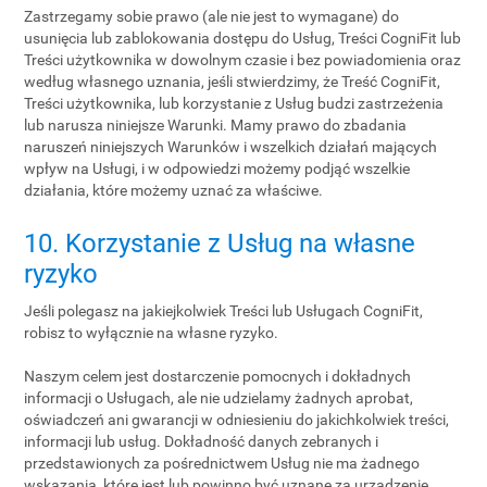
Zastrzegamy sobie prawo (ale nie jest to wymagane) do
usunięcia lub zablokowania dostępu do Usług, Treści CogniFit lub
Treści użytkownika w dowolnym czasie i bez powiadomienia oraz
według własnego uznania, jeśli stwierdzimy, że Treść CogniFit,
Treści użytkownika, lub korzystanie z Usług budzi zastrzeżenia
lub narusza niniejsze Warunki. Mamy prawo do zbadania
naruszeń niniejszych Warunków i wszelkich działań mających
wpływ na Usługi, i w odpowiedzi możemy podjąć wszelkie
działania, które możemy uznać za właściwe.
10. Korzystanie z Usług na własne
ryzyko
Jeśli polegasz na jakiejkolwiek Treści lub Usługach CogniFit,
robisz to wyłącznie na własne ryzyko.
Naszym celem jest dostarczenie pomocnych i dokładnych
informacji o Usługach, ale nie udzielamy żadnych aprobat,
oświadczeń ani gwarancji w odniesieniu do jakichkolwiek treści,
informacji lub usług. Dokładność danych zebranych i
przedstawionych za pośrednictwem Usług nie ma żadnego
wskazania, które jest lub powinno być uznane za urządzenie