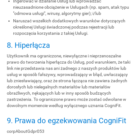
Ingerować w działanie Usług lub wprowadzać
nieuzasadnione obciążenie w Usługach (np. spam, atak typu
"odmowa usługi", wirusy, algorytmy gier); i/lub
Naruszać wszelkich dodatkowych warunków dotyczących
określonej Usługi świadczonej podczas rejestracji lub
rozpoczęcia korzystania z takiej Usługi.
8. Hiperłącza
Użytkownik ma ograniczone, niewyłączne i nieprzenoszalne
prawo do tworzenia hiperłącza do Usług, pod warunkiem, że taki
link nie przedstawia nas ani żadnego z naszych produktów lub
usług w sposób fałszywy, wprowadzający w błąd, uwłaczający
lub zniesławiający, oraz że strona łącząca nie zawiera żadnych
dorosłych lub nielegalnych materiałów lub materiałów
obraźliwych, nękających lub w inny sposób budzących
zastrzeżenia. To ograniczone prawo może zostać odwołane w
dowolnym momencie według wyłącznego uznania CogniFit.
9. Prawa do egzekwowania CogniFit
corpAboutGdpr053