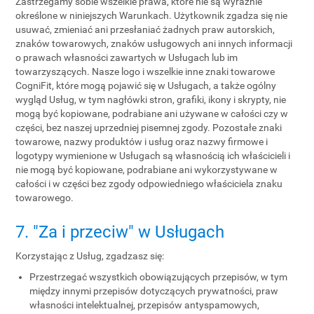
Zastrzegamy sobie wszelkie prawa, które nie są wyraźnie
określone w niniejszych Warunkach. Użytkownik zgadza się nie
usuwać, zmieniać ani przesłaniać żadnych praw autorskich,
znaków towarowych, znaków usługowych ani innych informacji
o prawach własności zawartych w Usługach lub im
towarzyszących. Nasze logo i wszelkie inne znaki towarowe
CogniFit, które mogą pojawić się w Usługach, a także ogólny
wygląd Usług, w tym nagłówki stron, grafiki, ikony i skrypty, nie
mogą być kopiowane, podrabiane ani używane w całości czy w
części, bez naszej uprzedniej pisemnej zgody. Pozostałe znaki
towarowe, nazwy produktów i usług oraz nazwy firmowe i
logotypy wymienione w Usługach są własnością ich właścicieli i
nie mogą być kopiowane, podrabiane ani wykorzystywane w
całości i w części bez zgody odpowiedniego właściciela znaku
towarowego.
7. "Za i przeciw" w Usługach
Korzystając z Usług, zgadzasz się:
Przestrzegać wszystkich obowiązujących przepisów, w tym
między innymi przepisów dotyczących prywatności, praw
własności intelektualnej, przepisów antyspamowych,