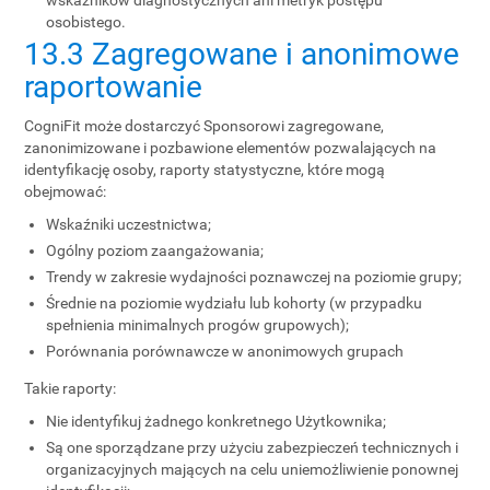
wskaźników diagnostycznych ani metryk postępu
osobistego.
13.3 Zagregowane i anonimowe
raportowanie
CogniFit może dostarczyć Sponsorowi zagregowane,
zanonimizowane i pozbawione elementów pozwalających na
identyfikację osoby, raporty statystyczne, które mogą
obejmować:
Wskaźniki uczestnictwa;
Ogólny poziom zaangażowania;
Trendy w zakresie wydajności poznawczej na poziomie grupy;
Średnie na poziomie wydziału lub kohorty (w przypadku
spełnienia minimalnych progów grupowych);
Porównania porównawcze w anonimowych grupach
Takie raporty:
Nie identyfikuj żadnego konkretnego Użytkownika;
Są one sporządzane przy użyciu zabezpieczeń technicznych i
organizacyjnych mających na celu uniemożliwienie ponownej