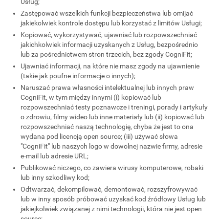
Usług;
Zastępować wszelkich funkcji bezpieczeństwa lub omijać
jakiekolwiek kontrole dostępu lub korzystać z limitów Usługi;
Kopiować, wykorzystywać, ujawniać lub rozpowszechniać
jakichkolwiek informacji uzyskanych z Usług, bezpośrednio
lub za pośrednictwem stron trzecich, bez zgody CogniFit;
Ujawniać informacji, na które nie masz zgody na ujawnienie
(takie jak poufne informacje o innych);
Naruszać prawa własności intelektualnej lub innych praw
CogniFit, w tym między innymi (i) kopiować lub
rozpowszechniać testy poznawcze i treningi, porady i artykuły
o zdrowiu, filmy wideo lub inne materiały lub (ii) kopiować lub
rozpowszechniać naszą technologię, chyba że jest to ona
wydana pod licencją open source; (iii) używać słowa
"CogniFit" lub naszych logo w dowolnej nazwie firmy, adresie
e-mail lub adresie URL;
Publikować niczego, co zawiera wirusy komputerowe, robaki
lub inny szkodliwy kod;
Odtwarzać, dekompilować, demontować, rozszyfrowywać
lub w inny sposób próbować uzyskać kod źródłowy Usług lub
jakiejkolwiek związanej z nimi technologii, która nie jest open
source;