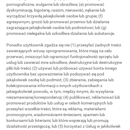
pornograficzne, wulgarne lub obraźliwe; (e) promować
dyskryminację, bigoterię, rasizm, nienawiść, nękanie lub
wyrządzać krzywdę jakiejkolwiek osobie lub grupie; (f)
agresywnym, grozić lub promować przemoc lub działania
zagrażające jakiejkolwiek osobie lub podmiotowi; lub (g)
promować nielegalne lub szkodliwe działania lub substancje.
Ponadto użytkownik zgadza się nie (1) przesyłać żadnych treści
zawierających wirusy oprogramowania, które mają na celu
przerwać, zniszczyć lub ograniczyć funkcjonalność sprzętu lub
usług lub zawierać inne szkodliwe, destrukcyjne lub destrukcyjne
pliki lub treści; (2) używać lub próbować używać konta innego
użytkownika bez upoważnienia lub podszywać się pod
jakąkolwiek osobę lub podmiot; (3) zbierania, zabiegania lub
kolekcjonowania informacji o innych użytkownikach z
jakiegokolwiek powodu, w tym, między innymi, do wysyłania
niezamawianej korespondencji; (4) publikować, reklamować lub
promować produktów lub usług w celach komercyjnych lub
przesyłać wszelkie treści, które są reklamą, materiałami
promocyjnymi, wiadomościami-śmieciami, spamem lub
konkursami lub loteriami, lub które wspierają lub promują
działalność przestępczą; lub (5) korzystać z Usług w jakikolwiek