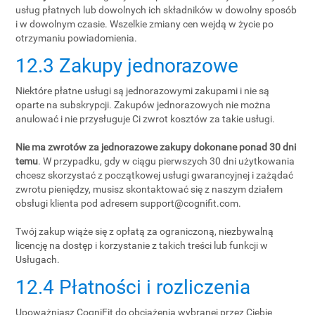
usług płatnych lub dowolnych ich składników w dowolny sposób
i w dowolnym czasie. Wszelkie zmiany cen wejdą w życie po
otrzymaniu powiadomienia.
12.3 Zakupy jednorazowe
Niektóre płatne usługi są jednorazowymi zakupami i nie są
oparte na subskrypcji. Zakupów jednorazowych nie można
anulować i nie przysługuje Ci zwrot kosztów za takie usługi.
Nie ma zwrotów za jednorazowe zakupy dokonane ponad 30 dni
temu
. W przypadku, gdy w ciągu pierwszych 30 dni użytkowania
chcesz skorzystać z początkowej usługi gwarancyjnej i zażądać
zwrotu pieniędzy, musisz skontaktować się z naszym działem
obsługi klienta pod adresem
support@cognifit.com
.
Twój zakup wiąże się z opłatą za ograniczoną, niezbywalną
licencję na dostęp i korzystanie z takich treści lub funkcji w
Usługach.
12.4 Płatności i rozliczenia
Upoważniasz CogniFit do obciążenia wybranej przez Ciebie