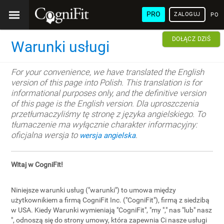
PRO
ZALOGUJ
POL
DOŁĄCZ DZIŚ
Warunki usługi
For your convenience, we have translated the English
version of this page into Polish. This translation is for
informational purposes only, and the definitive version
of this page is the English version. Dla uproszczenia
przetłumaczyliśmy tę stronę z języka angielskiego. To
tłumaczenie ma wyłącznie charakter informacyjny:
oficjalna wersja to
.
wersja angielska
Witaj w CogniFit!
Niniejsze warunki usług ("warunki") to umowa między
użytkownikiem a firmą CogniFit Inc. ("CogniFit"), firmą z siedzibą
w USA. Kiedy Warunki wymieniają "CogniFit", "my "," nas "lub" nasz
", odnoszą się do strony umowy, która zapewnia Ci nasze usługi