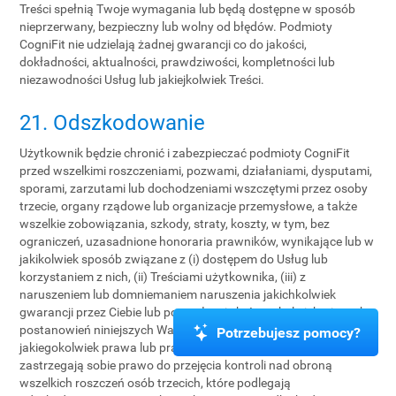
Treści spełnią Twoje wymagania lub będą dostępne w sposób
nieprzerwany, bezpieczny lub wolny od błędów. Podmioty
CogniFit nie udzielają żadnej gwarancji co do jakości,
dokładności, aktualności, prawdziwości, kompletności lub
niezawodności Usług lub jakiejkolwiek Treści.
21. Odszkodowanie
Użytkownik będzie chronić i zabezpieczać podmioty CogniFit
przed wszelkimi roszczeniami, pozwami, działaniami, dysputami,
sporami, zarzutami lub dochodzeniami wszczętymi przez osoby
trzecie, organy rządowe lub organizacje przemysłowe, a także
wszelkie zobowiązania, szkody, straty, koszty, w tym, bez
ograniczeń, uzasadnione honoraria prawników, wynikające lub w
jakikolwiek sposób związane z (i) dostępem do Usług lub
korzystaniem z nich, (ii) Treściami użytkownika, (iii) z
naruszeniem lub domniemaniem naruszenia jakichkolwiek
gwarancji przez Ciebie lub pogwałcenie któregokolwiek z innych
postanowień niniejszych Warunków, lub (iv) Twoim naruszeniem
Potrzebujesz pomocy?
jakiegokolwiek prawa lub praw osób trzecich. Podmioty CogniFit
zastrzegają sobie prawo do przejęcia kontroli nad obroną
wszelkich roszczeń osób trzecich, które podlegają