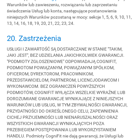
Warunków lub zawieszeniu, rozwiązaniu lub zaprzestaniu
świadczenia Usług lub konta, następujące postanowienia
niniejszych Warunków pozostaną w mocy: sekcje 1, 5, 6, 9, 10, 11,
13, 14, 16, 18, 19, 20, 21, 22, 23, 24.
20. Zastrzeżenia
USŁUGI I ZAWARTOŚĆ SĄ DOSTARCZANE W STANIE "TAKIM,
JAKI JEST", BEZ UDZIELANIA JAKICHKOLWIEK GWARANCJI.
"PODMIOTY ZGŁOSZENIOWE" ODPOWIADAJĄ COGNIFIT,
PODMIOTOM POWIĄZANYM, POWIĄZANYM SPÓŁKOM,
OFICEROM, DYREKTOROM, PRACOWNIKOM,
PRZEDSTAWICIELOM, PARTNEROM, LICENCJODAWCOM I
WYKONAWCOM. BEZ OGRANICZEŃ POWYŻSZYCH
PODMIOTÓW, COGNIFIT WYŁĄCZA WSZELKIE WYRAŹNE LUB
DOROZUMIANE GWARANCJE WYNIKAJĄCE Z NINIEJSZYCH
WARUNKÓW LUB USŁUG, W TYM ZBYWALNOŚCI GWARANCJI,
PRZYDATNOŚCI DO OKREŚLONEGO CELU, ZAPEWNIENIA
CICHEJ PRZYJEMNOŚCI LUB NIENARUSZALNOŚCI ORAZ
WSZYSTKICH GWARANCJI WYNIKAJĄCYCH POZA
PRZEBIEGIEM POSTĘPOWANIA LUB WYKORZYSTANIEM
HANDLU. Podmioty CogniFit nie dają gwarancji, że Usługi lub