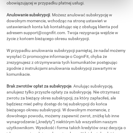
obowiązującej w przypadku płatnej usługi.
Anulowanie subskrypcji
. Możesz anulować subskrypcję w
dowolnym momencie, wchodząc na stronę ustawień w
ustawieniach konta lub kontaktując się z obsługą klienta pod
adresem
support@cognifit.com
. Twoja rezygnacja wejdzie w
życie z końcem bieżącego okresu subskrypcji.
W przypadku anulowania subskrypcji pamiętaj, że nadal możemy
wysyłać Ci promocyjne informacje o CogniFit, chyba że
zrezygnujesz z otrzymywania tych komunikatów postępując
zgodnie z instrukcjami anulowania subskrypcji zawartymi w
komunikacie.
Brak zwrotów opłat za subskrypcje
. Anulując subskrypcję,
anulujesz tylko przyszłe opłaty za subskrypcję. Nie otrzymasz
zwrotu za bieżący okres subskrypcji, za który zapłaciłeś, ale
będziesz mieć pełny dostęp do tej subskrypcji do końca
bieżącego okresu subskrypcji. W dowolnym momencie, z
dowolnego powodu, możemy zapewnić zwrot, zniżkę lub inne
wynagrodzenie („kredyty”) niektórym lub wszystkim naszym
użytkownikom. Wysokość i forma takich kredytów oraz decyzja o