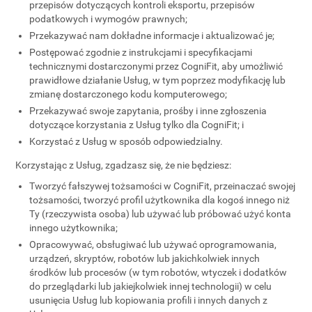
przepisów dotyczących kontroli eksportu, przepisów
podatkowych i wymogów prawnych;
Przekazywać nam dokładne informacje i aktualizować je;
Postępować zgodnie z instrukcjami i specyfikacjami
technicznymi dostarczonymi przez CogniFit, aby umożliwić
prawidłowe działanie Usług, w tym poprzez modyfikację lub
zmianę dostarczonego kodu komputerowego;
Przekazywać swoje zapytania, prośby i inne zgłoszenia
dotyczące korzystania z Usług tylko dla CogniFit; i
Korzystać z Usług w sposób odpowiedzialny.
Korzystając z Usług, zgadzasz się, że nie będziesz:
Tworzyć fałszywej tożsamości w CogniFit, przeinaczać swojej
tożsamości, tworzyć profil użytkownika dla kogoś innego niż
Ty (rzeczywista osoba) lub używać lub próbować użyć konta
innego użytkownika;
Opracowywać, obsługiwać lub używać oprogramowania,
urządzeń, skryptów, robotów lub jakichkolwiek innych
środków lub procesów (w tym robotów, wtyczek i dodatków
do przeglądarki lub jakiejkolwiek innej technologii) w celu
usunięcia Usług lub kopiowania profili i innych danych z