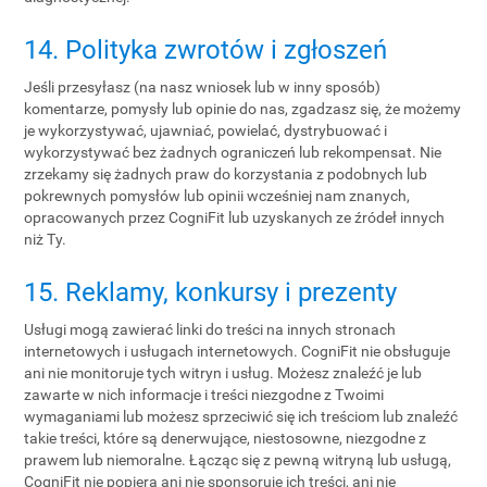
14. Polityka zwrotów i zgłoszeń
Jeśli przesyłasz (na nasz wniosek lub w inny sposób)
komentarze, pomysły lub opinie do nas, zgadzasz się, że możemy
je wykorzystywać, ujawniać, powielać, dystrybuować i
wykorzystywać bez żadnych ograniczeń lub rekompensat. Nie
zrzekamy się żadnych praw do korzystania z podobnych lub
pokrewnych pomysłów lub opinii wcześniej nam znanych,
opracowanych przez CogniFit lub uzyskanych ze źródeł innych
niż Ty.
15. Reklamy, konkursy i prezenty
Usługi mogą zawierać linki do treści na innych stronach
internetowych i usługach internetowych. CogniFit nie obsługuje
ani nie monitoruje tych witryn i usług. Możesz znaleźć je lub
zawarte w nich informacje i treści niezgodne z Twoimi
wymaganiami lub możesz sprzeciwić się ich treściom lub znaleźć
takie treści, które są denerwujące, niestosowne, niezgodne z
prawem lub niemoralne. Łącząc się z pewną witryną lub usługą,
CogniFit nie popiera ani nie sponsoruje ich treści, ani nie