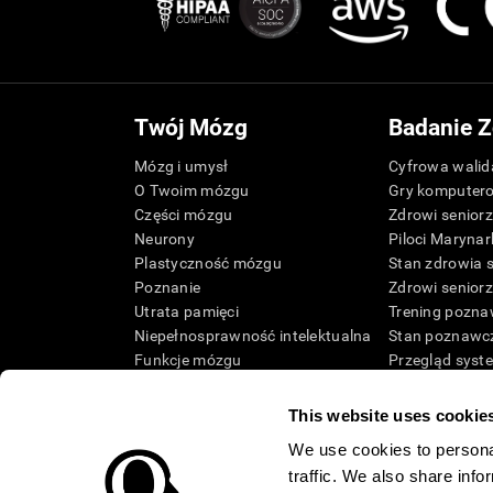
Twój Mózg
Badanie Z
Mózg i umysł
Cyfrowa walida
O Twoim mózgu
Gry komputer
Części mózgu
Zdrowi senior
Neurony
Piloci Marynar
Plastyczność mózgu
Stan zdrowia 
Poznanie
Zdrowi senior
Utrata pamięci
Trening pozna
Niepełnosprawność intelektualna
Stan poznawcz
Funkcje mózgu
Przegląd syst
Funkcje wykonawcze
Taksonomia S
Postrzeganie
This website uses cookie
Uwaga
We use cookies to personal
traffic. We also share info