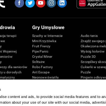
drowia
Gry Umysłowe
cja terapii
Szachy w Internecie
Audio tenis
owe
Mini Krzyżówka
Znajdź swojego 
zy
Fruit Frenzy
Okaleczona mel
ki Wojennej
Pipe Panic
Wyścig kolorów
seniorów
Crystal Miner
Puzzle 3D
zy
Solitaire
Szczęśliwy skoc
wczy dla seniorów
Robo Factory
Cukierki w szere
y u dorosłych
Ant Escape
Puzzle
ematyczny
Neonowe światła
Pingwin odkryw
G4D
Simon mówi
Cyfry
Nazwij mnie
Kolory pszczoły
s
Mieszaj i dopasuj
Umysłowe gry
ise content and ads, to provide social media features and to an
sprawnościowe
Space Rescue
Gry pamięciowe 
rmation about your use of our site with our social media, advertis
Matematyczne szaleństwo