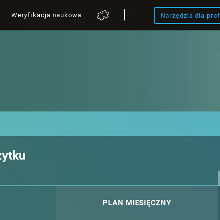
Weryfikacja naukowa
Narzędzia dla pro
żytku
PLAN MIESIĘCZNY