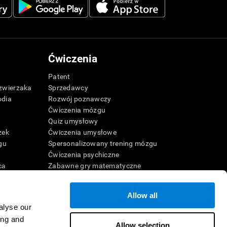
Ćwiczenia
Patent
zwierzaka
Sprzedawcy
odia
Rozwój poznawczy
Ćwiczenia mózgu
Quiz umysłowy
zek
Ćwiczenia umysłowe
gu
Spersonalizowany trening mózgu
Ćwiczenia psychiczne
ca
Zabawne gry matematyczne
Czytanie ze zrozumieniem
Uzdolnione dzieci
Allow all
Bitwy mózgowe
alyse our
Test IQ
online
ing and
Allow selection