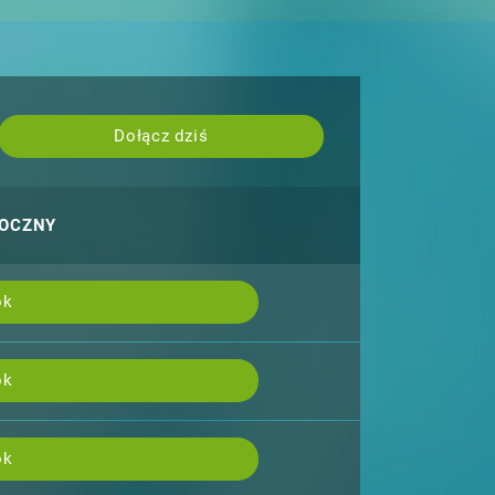
Dołącz dziś
ROCZNY
ok
ok
ok