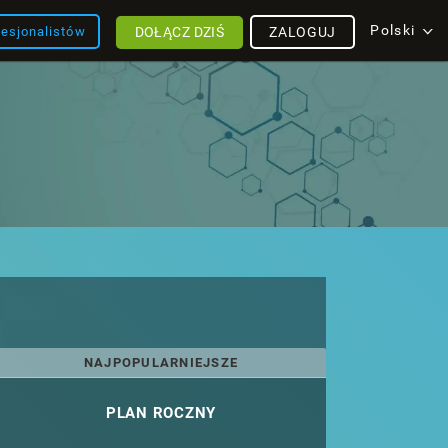
Polski
DOŁĄCZ DZIŚ
ZALOGUJ
fesjonalistów
NAJPOPULARNIEJSZE
PLAN ROCZNY