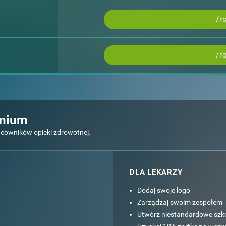
/r
/r
emium
acowników opieki zdrowotnej.
DLA LEKARZY
Dodaj swoje logo
Zarządzaj swoim zespołem
Utwórz niestandardowe szko