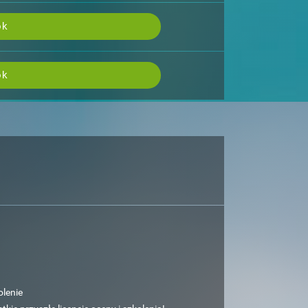
ok
ok
lenie