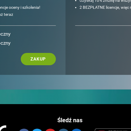
Uzyskaj 10% zniżkę na wszyst
ncje oceny i szkolenia!
2 BEZPŁATNE licencje, więc 
ż teraz
ęczny
oczny
ZAKUP
Śledź nas