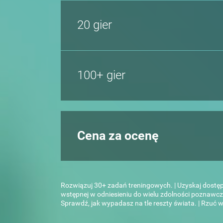
20 gier
100+ gier
Cena za ocenę
Rozwiązuj 30+ zadań treningowych. | Uzyskaj dostę
wstępnej w odniesieniu do wielu zdolności poznawc
Sprawdź, jak wypadasz na tle reszty świata. | Rzu