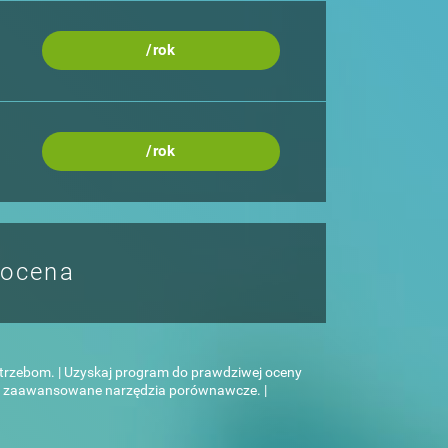
/rok
/rok
 ocena
trzebom. | Uzyskaj program do prawdziwej oceny
hom zaawansowane narzędzia porównawcze. |