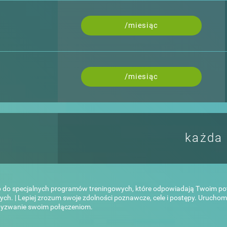
/miesiąc
/miesiąc
każda
p do specjalnych programów treningowych, które odpowiadają Twoim po
zych. | Lepiej zrozum swoje zdolności poznawcze, cele i postępy. Uruc
ć wyzwanie swoim połączeniom.