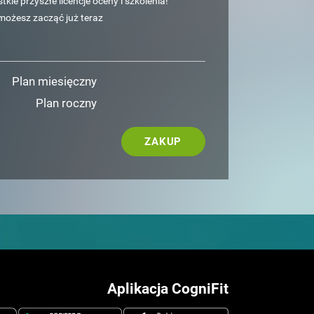
kie przyszłe licencje oceny i szkolenia!
możesz zacząć już teraz
Plan miesięczny
Plan roczny
ZAKUP
Aplikacja CogniFit