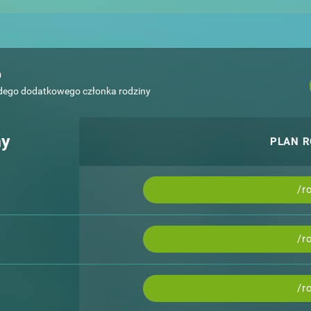
o
żdego dodatkowego członka rodziny
ny
PLAN 
/r
/r
/r