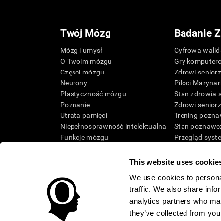
Twój Mózg
Badanie Z
Mózg i umysł
Cyfrowa walida
O Twoim mózgu
Gry komputer
Części mózgu
Zdrowi senior
Neurony
Piloci Marynar
Plastyczność mózgu
Stan zdrowia 
Poznanie
Zdrowi senior
Utrata pamięci
Trening pozna
Niepełnosprawność intelektualna
Stan poznawcz
Funkcje mózgu
Przegląd syst
Funkcje wykonawcze
Taksonomia S
Postrzeganie
This website uses cookie
Uwaga
We use cookies to personal
traffic. We also share info
analytics partners who may
they’ve collected from your