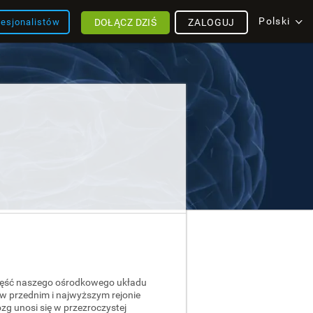
Polski
DOŁĄCZ DZIŚ
ZALOGUJ
fesjonalistów
część naszego ośrodkowego układu
w przednim i najwyższym rejonie
zg unosi się w przezroczystej