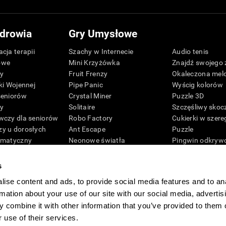
drowia
Gry Umysłowe
cja terapii
Szachy w Internecie
Audio tenis
owe
Mini Krzyżówka
Znajdź swojego 
zy
Fruit Frenzy
Okaleczona mel
ki Wojennej
Pipe Panic
Wyścig kolorów
seniorów
Crystal Miner
Puzzle 3D
zy
Solitaire
Szczęśliwy skoc
wczy dla seniorów
Robo Factory
Cukierki w szere
y u dorosłych
Ant Escape
Puzzle
ematyczny
Neonowe światła
Pingwin odkryw
G4D
Simon mówi
Cyfry
Nazwij mnie
Kolory pszczoły
s
Mieszaj i dopasuj
Umysłowe gry
ise content and ads, to provide social media features and to an
sprawnościowe
Space Rescue
Gry pamięciowe 
rmation about your use of our site with our social media, advertis
Matematyczne szaleństwo
Gry umysłowe
 combine it with other information that you’ve provided to them o
Wyścig kulek
 use of their services.