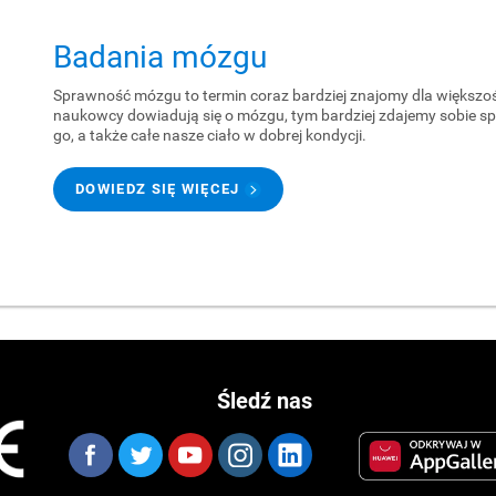
Badania mózgu
Sprawność mózgu to termin coraz bardziej znajomy dla większości 
naukowcy dowiadują się o mózgu, tym bardziej zdajemy sobie sp
go, a także całe nasze ciało w dobrej kondycji.
DOWIEDZ SIĘ WIĘCEJ
Śledź nas