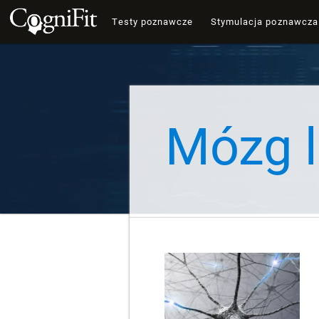
Testy poznawcze
Stymulacja poznawcza
Mózg l