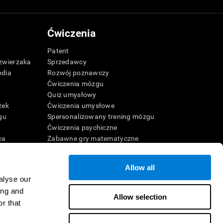
Ćwiczenia
Patent
zwierzaka
Sprzedawcy
odia
Rozwój poznawczy
Ćwiczenia mózgu
Quiz umysłowy
zek
Ćwiczenia umysłowe
gu
Spersonalizowany trening mózgu
Ćwiczenia psychiczne
ca
Zabawne gry matematyczne
Czytanie ze zrozumieniem
Uzdolnione dzieci
Allow all
Bitwy mózgowe
alyse our
Test IQ
online
ing and
Allow selection
r that