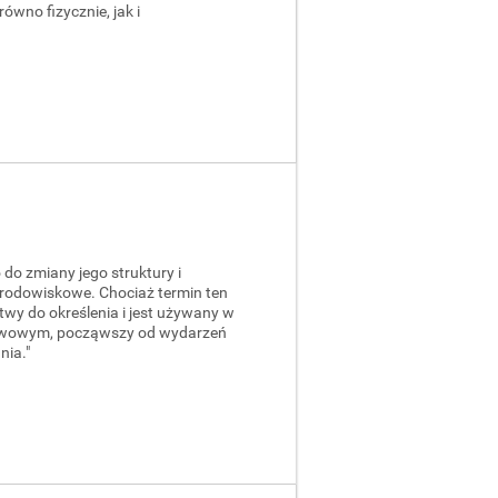
wno fizycznie, jak i
do zmiany jego struktury i
środowiskowe. Chociaż termin ten
atwy do określenia i jest używany w
nerwowym, począwszy od wydarzeń
nia."