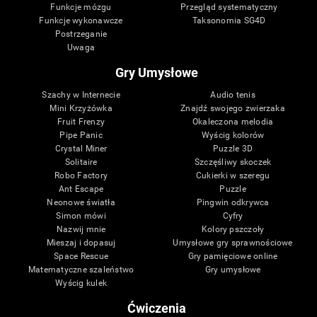
Funkcje mózgu
Przegląd systematyczny
Funkcje wykonawcze
Taksonomia SG4D
Postrzeganie
Uwaga
Gry Umysłowe
Szachy w Internecie
Audio tenis
Mini Krzyżówka
Znajdź swojego zwierzaka
Fruit Frenzy
Okaleczona melodia
Pipe Panic
Wyścig kolorów
Crystal Miner
Puzzle 3D
Solitaire
Szczęśliwy skoczek
Robo Factory
Cukierki w szeregu
Ant Escape
Puzzle
Neonowe światła
Pingwin odkrywca
Simon mówi
Cyfry
Nazwij mnie
Kolory pszczoły
Mieszaj i dopasuj
Umysłowe gry sprawnościowe
Space Rescue
Gry pamięciowe online
Matematyczne szaleństwo
Gry umysłowe
Wyścig kulek
Ćwiczenia