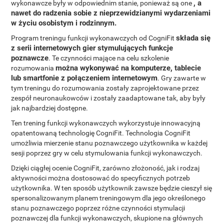
, a
wykonawcze były w odpowiednim stanie, ponieważ są one
nawet do radzenia sobie z nieprzewidzianymi wydarzeniami
w życiu osobistym i rodzinnym.
składa się
Program treningu funkcji wykonawczych od CogniFit
z serii internetowych gier stymulujących funkcje
poznawcze
. Te czynności mające na celu szkolenie
można wykonywać na komputerze, tablecie
rozumowania
lub smartfonie z połączeniem internetowym
. Gry zawarte w
tym treningu do rozumowania zostały zaprojektowane przez
zespół neuronaukowców i zostały zaadaptowane tak, aby były
jak najbardziej dostępne.
Ten trening funkcji wykonawczych wykorzystuje innowacyjną
opatentowaną technologię CogniFit. Technologia CogniFit
umożliwia mierzenie stanu poznawczego użytkownika w każdej
sesji poprzez gry w celu stymulowania funkcji wykonawczych.
Dzięki ciągłej ocenie CogniFit, zarówno złożoność, jak i rodzaj
aktywności można dostosować do specyficznych potrzeb
użytkownika. W ten sposób użytkownik zawsze będzie cieszył się
spersonalizowanym planem treningowym dla jego określonego
stanu poznawczego poprzez różne czynności stymulacji
poznawczej dla funkcji wykonawczych, skupione na głównych