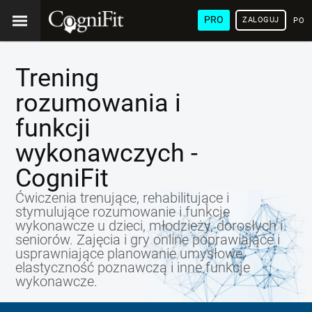
PRO
ZALOGUJ
POL
Trening
rozumowania i
funkcji
wykonawczych -
CogniFit
Ćwiczenia trenujące, rehabilitujące i
stymulujące rozumowanie i funkcje
wykonawcze u dzieci, młodzieży, dorosłych i
seniorów. Zajęcia i gry online poprawiające i
usprawniające planowanie umysłowe,
elastyczność poznawczą i inne funkcje
wykonawcze.