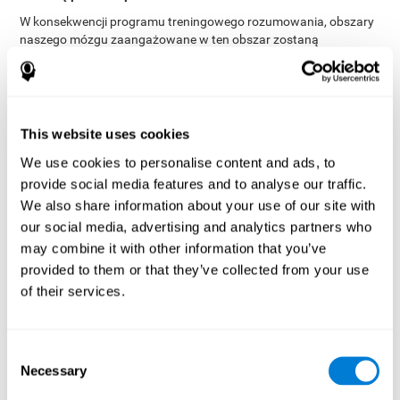
W konsekwencji programu treningowego rozumowania, obszary
naszego mózgu zaangażowane w ten obszar zostaną
stymulacja pomaga naszemu mózgowi
pobudzone. Ta
nieznacznie się zmienić i dostosować
. Nazywa się to
neuroplastycznością
. Fakt, że nasz mózg może zostać
dostosowany, pozwala nam być bardziej wydajnymi w
czynnościach wymagających funkcji wykonawczych, czy to
This website uses cookies
podczas treningu CogniFit, w pracy, na zajęciach czy w naszym
We use cookies to personalise content and ads, to
codziennym życiu.
provide social media features and to analyse our traffic.
Należy pamiętać, że aby skutecznie stymulować mózg, nie
We also share information about your use of our site with
. Dobry trening poznawczy musi
wystarczy grać w jakąś grę
our social media, advertising and analytics partners who
mieć pewne cechy, takie jak te oferowane przez trening
CogniFit: solidne podstawy naukowe, umiejętność
may combine it with other information that you’ve
dostosowania się do potrzeb i poziomu użytkownika oraz
provided to them or that they’ve collected from your use
odpowiednie czynności do trenowania funkcji
of their services.
wykonawczych.
Zalety
Consent
Ćwiczenia funkcji wykonawczych CogniFit były
Necessary
Selection
optymalizowane przez wiele lat, aby zapewnić efektywny,