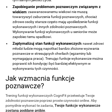
tym samym jakości życia.
Zapobieganie problemom poznawczym związanym z
wiekiem
: zaawansowanemu wiekowi nie muszą
towarzyszyć zaburzenia funkcji poznawczych, chociaż
zdrowe osoby starsze często mają upośledzenie funkcji
wykonawczych i innych zdolności poznawczych.
Wykonywanie funkcji wykonawczych u seniorów może
zapobiec temu spadkowi.
Zoptymalizuj stan funkcji wykonawczych
: nawet zdrowi
młodzi ludzie mogą napotkać bardzo złożone wyzwania
poznawcze w stresujących chwilach (egzaminy lub
wymagająca praca). Trenując funkcje wykonawcze można
poprawić ich kondycję i być bardziej efektywnym w
wykonywaniu tych czynności.
Jak wzmacnia funkcje
poznawcze?
Trening funkcji wykonawczych CogniFit przetestuje Twoje
zdolności poznawcze poprzez proste czynności online. Aby
Twoje funkcje wykonawcze
pomyślnie wykonać te zadania,
zostaną poddane próbie
.