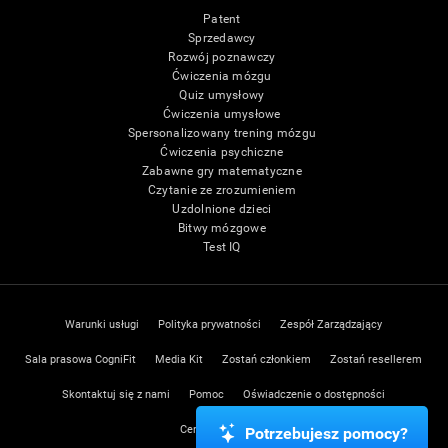
Patent
Sprzedawcy
Rozwój poznawczy
Ćwiczenia mózgu
Quiz umysłowy
Ćwiczenia umysłowe
Spersonalizowany trening mózgu
Ćwiczenia psychiczne
Zabawne gry matematyczne
Czytanie ze zrozumieniem
Uzdolnione dzieci
Bitwy mózgowe
Test IQ
Warunki usługi
Polityka prywatności
Zespół Zarządzający
Sala prasowa CogniFit
Media Kit
Zostań członkiem
Zostań resellerem
Skontaktuj się z nami
Pomoc
Oświadczenie o dostępności
Centrum zaufania
Potrzebujesz pomocy?