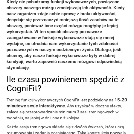
Kiedy nie pobudzamy funkcji wykonawczych, powiązane
obszary naszego mózgu zmniejszają ich aktywność. Kiedy
nasz organizm zdaje sobie sprawę z braku aktywności,
decyduje się przeznaczyć mniejszą ilość zasobów na te
obszary, ponieważ inne części mózgu mogłyby je lepiej
wykorzystać. W ten sposób
obszary poznawcze
zaangażowane w funkcje wykonawcze stają się mniej
wydajne
, co utrudnia nam wykorzystanie tych zdolności
poznawczych w naszym codziennym życiu. Dlatego, jeśli
chcemy, aby nasze funkcje wykonawcze były w dobrej
kondycji, warto zapewnić naszemu mózgowi odpowiednią
stymulację
.
Ile czasu powinienem spędzić z
CogniFit?
15-20
Trening funkcji wykonawczych CogniFit jest podzielony na
minutowe sesje interaktywne
. Aby uzyskać widoczne efekty,
zaleca się przeprowadzanie minimum 3 sesji treningowych w
tygodniu, najlepiej w dni inne niż kolejne.
Każda sesja treningowa składa się z dwóch ćwiczeń, które uczą
rozumowania i zadania oceniającego. Taka konstrukcja pozwala