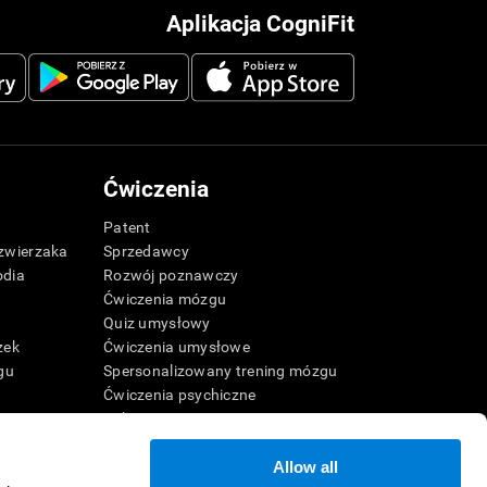
Aplikacja CogniFit
Ćwiczenia
Patent
zwierzaka
Sprzedawcy
odia
Rozwój poznawczy
Ćwiczenia mózgu
Quiz umysłowy
zek
Ćwiczenia umysłowe
gu
Spersonalizowany trening mózgu
Ćwiczenia psychiczne
ca
Zabawne gry matematyczne
Czytanie ze zrozumieniem
Allow all
Uzdolnione dzieci