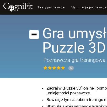
Testy poznawcze
Stymulacja poznawcza
Gra umys
Puzzle 3D
Poznawcza gra treningowa
5
Zagraj w „Puzzle 3D” online i pom
umiejętności poznawcze.
Baw się z tym zasobem treningu 
Stymuluj swoją percepcję wzrokow