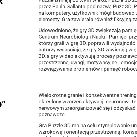
k
Puzzle istnieją od XVIII wieku. Puzzle 3D 
przez Paula Gallanta pod nazwą Puzz 3D. 
na komputery, użytkownik mógł budować uk
elementy. Gra zawierała również fikcyjną z
Udowodniono, że gry 3D zwiększają pamię
Centrum Neurobiologii Nauki i Pamięci prz
którzy grali w grę 3D, poprawili wydajność
autorzy wyjaśniają, że gry 3D zawierają wię
2D, a gry wideo aktywują procesy poznawc
przestrzenne, uwagi, motywacyjne i emocjo
rozwiązywanie problemów i pamięć roboc
Wielokrotne granie i konsekwentne trening
określony wzorzec aktywacji neuronów.
D”
nerwowym zreorganizować się i odzyskać 
poznawcze.
Gra Puzzle 3D ma na celu stymulowanie um
wzrokową i orientacją przestrzenną. Kon