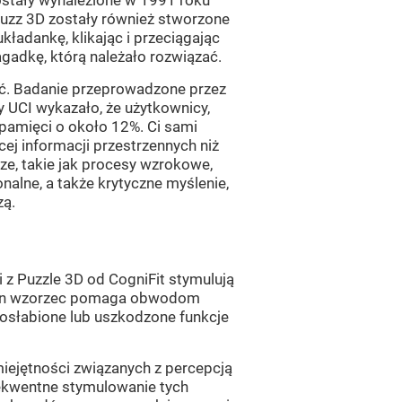
zostały wynalezione w 1991 roku
Puzz 3D zostały również stworzone
ładankę, klikając i przeciągając
agadkę, którą należało rozwiązać.
ć. Badanie przeprowadzone przez
y UCI wykazało, że użytkownicy,
 pamięci o około 12%. Ci sami
cej informacji przestrzennych niż
ze, takie jak procesy wzrokowe,
nalne, a także krytyczne myślenie,
zą.
i z Puzzle 3D od CogniFit stymulują
 Ten wzorzec pomaga obwodom
osłabione lub uszkodzone funkcje
iejętności związanych z percepcją
sekwentne stymulowanie tych