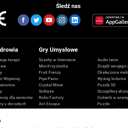
Śledź nas
drowia
Gry Umysłowe
cja terapii
Szachy w Internecie
Audio tenis
owe
Mini Krzyżówka
Znajdź swojego 
zy
Fruit Frenzy
Okaleczona mel
ki Wojennej
Pipe Panic
Wyścig kolorów
seniorów
Crystal Miner
Puzzle 3D
zy
Solitaire
Szczęśliwy skoc
wczy dla seniorów
Robo Factory
Cukierki w szere
y u dorosłych
Ant Escape
Puzzle
ematyczny
Neonowe światła
Pingwin odkryw
G4D
Simon mówi
Cyfry
s
Nazwij mnie
Kolory pszczoły