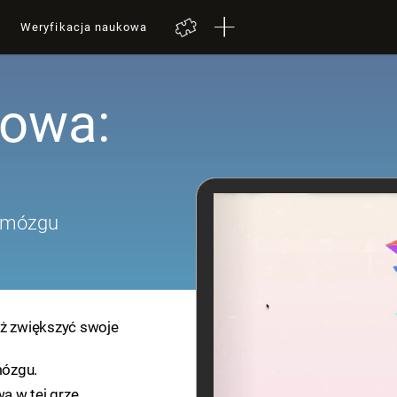
Weryfikacja naukowa
łowa:
 mózgu
óż zwiększyć swoje
mózgu.
ą w tej grze.