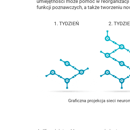
umiejętności może pomóc w reorganizacj
funkcji poznawczych, a także tworzeniu n
1. TYDZIEŃ
2. TYDZI
Graficzna projekcja sieci neuro