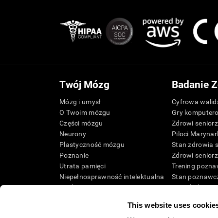
Twój Mózg
Badanie Z
Mózg i umysł
Cyfrowa walida
O Twoim mózgu
Gry komputer
Części mózgu
Zdrowi senior
Neurony
Piloci Marynar
Plastyczność mózgu
Stan zdrowia 
Poznanie
Zdrowi senior
Utrata pamięci
Trening pozna
Niepełnosprawność intelektualna
Stan poznawcz
Funkcje mózgu
Przegląd syst
Funkcje wykonawcze
Taksonomia S
This website uses cookie
Postrzeganie