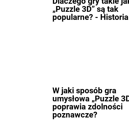
Dlaczego gry takie ja
„Puzzle 3D” są tak
popularne? - Historia
W jaki sposób gra
umysłowa „Puzzle 3
poprawia zdolności
poznawcze?