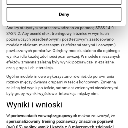
projekcie graficznym. Główną różnicą jest to, że te gry nie były
dostosowane do konkretnego poziomu użytkownika.
Deny
Analiza
Analizy statystyczne przeprowadzono za pomocą SPSS 14.0 i
SAS 9.2. Aby ocenić efekt treningowy i różnice w wynikach
poznawczych przedtestowym i posttestowym, zastosowano
modele z efektami mieszanymi (z efektami stałymi i losowymi)
powtarzanych pomiarów. Odrębny model ustalono dla ogólnego
wyniku i dla każdej zdolności poznawczej. W modelu mieszanych
efektów zmienną zależną były wyniki poznawcze i niezależne,
czas, grupa i ich interakcja.
Ogólne modele liniowe wykorzystano również do porównania
różnicy między dwiema grupami w teście końcowym. Zmienną
zależną był wynik po teście, natomiast zmiennymi niezależnymi
były grupy, wyniki wyjściowe i interakcja między nimi.
Wyniki i wnioski
porównaniach wewnątrzgrupowych
W
można zauważyć, że
spersonalizowany trening poznawczy znacznie poprawił
(p<0.05) ogólny wynik i każdą z 8 mierzonych zdolności