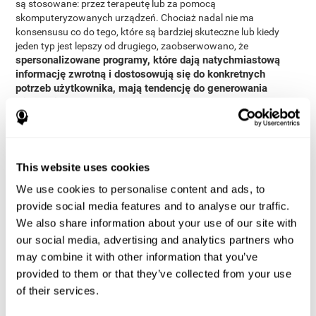
są stosowane: przez terapeutę lub za pomocą
skomputeryzowanych urządzeń. Chociaż nadal nie ma
konsensusu co do tego, które są bardziej skuteczne lub kiedy
jeden typ jest lepszy od drugiego, zaobserwowano, że
spersonalizowane programy, które dają natychmiastową
informację zwrotną i dostosowują się do konkretnych
potrzeb użytkownika, mają tendencję do generowania
większej poprawy
.
Dlatego celem tego badania jest ustalenie, czy korzyści płynące
ze spersonalizowanego komputerowego treningu poznawczego
są większe niż w przypadku konwencjonalnych gier wideo.
This website uses cookies
Metodologia
We use cookies to personalise content and ads, to
Uczestnicy
provide social media features and to analyse our traffic.
We also share information about your use of our site with
dorosłych w wieku powyżej 50
Do udziału zaproszono tych
our social media, advertising and analytics partners who
lat
, którzy uczestniczyli w przychodni Wydziału Neurologii
Kryteriami
Centrum Medycznego Sourasky w Tel-Avivie.
may combine it with other information that you’ve
włączenia
była chęć uczestnictwa w badaniu, umiejętność
provided to them or that they’ve collected from your use
zrozumienia znaczenia formularza zgody i możliwość szkolenia
of their services.
Kryteria wykluczenia
na komputerze w domu.
miały wynik
mniejszy niż 25 punktów w badaniu MMSE (ang. Mini-Mental