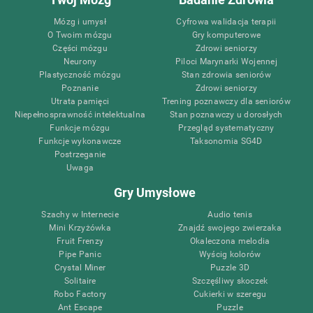
Mózg i umysł
Cyfrowa walidacja terapii
O Twoim mózgu
Gry komputerowe
Części mózgu
Zdrowi seniorzy
Neurony
Piloci Marynarki Wojennej
Plastyczność mózgu
Stan zdrowia seniorów
Poznanie
Zdrowi seniorzy
Utrata pamięci
Trening poznawczy dla seniorów
Niepełnosprawność intelektualna
Stan poznawczy u dorosłych
Funkcje mózgu
Przegląd systematyczny
Funkcje wykonawcze
Taksonomia SG4D
Postrzeganie
Uwaga
Gry Umysłowe
Szachy w Internecie
Audio tenis
Mini Krzyżówka
Znajdź swojego zwierzaka
Fruit Frenzy
Okaleczona melodia
Pipe Panic
Wyścig kolorów
Crystal Miner
Puzzle 3D
Solitaire
Szczęśliwy skoczek
Robo Factory
Cukierki w szeregu
Ant Escape
Puzzle