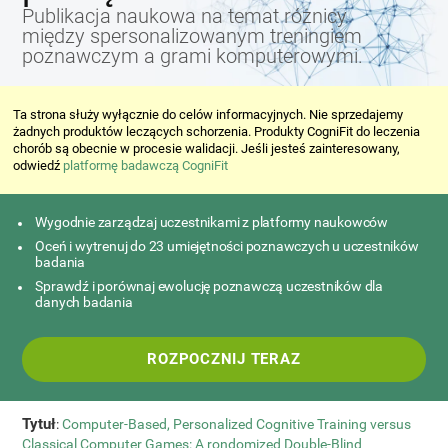
Publikacja naukowa na temat różnicy
między spersonalizowanym treningiem
poznawczym a grami komputerowymi.
Ta strona służy wyłącznie do celów informacyjnych. Nie sprzedajemy
żadnych produktów leczących schorzenia. Produkty CogniFit do leczenia
chorób są obecnie w procesie walidacji. Jeśli jesteś zainteresowany,
odwiedź
platformę badawczą CogniFit
Wygodnie zarządzaj uczestnikami z platformy naukowców
Oceń i wytrenuj do 23 umiejętności poznawczych u uczestników
badania
Sprawdź i porównaj ewolucję poznawczą uczestników dla
danych badania
ROZPOCZNIJ TERAZ
Tytuł
:
Computer-Based, Personalized Cognitive Training versus
Classical Computer Games: A rondomized Double-Blind