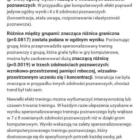
poznawczych
. W przypadku gier komputerowych efekt poprawił
jedynie ogólny wynik i 4 z 8 zdolności poznawczych
(koncentracja, stała uwaga, rozpoznawanie i elastyczność
poznawcza).
Różnice między grupami:
znacząca różnica graniczna
(p=0.0817) została podana w ogólnym wyniku
. Porównując
grupę, która przeprowadziła spersonalizowany trening
poznawczy z grupą, która grała tylko w gry komputerowe,
znaczącą różnicę
można było zaobserwować dużą
(p<0.0019) w trzech zdolnościach poznawczych:
wzrokowo-przestrzennej pamięci roboczej, wizualno-
przestrzennym uczeniu się i koncentracji
. Interakcja nie była
znacząca w przypadku innych zdolności poznawczych, chociaż
trend był taki sam.
Niewielki efekt treningu można wytłumaczyć intensywnością lub
czasem trwania treningu. W każdym razie ulepszenia uzyskane w
wyniku spersonalizowanego treningu poznawczego były większe
w 7 z 8 ocenianych zdolności poznawczych niż w dzięki grom
komputerowym. Wyniki wskazują na zalety spersonalizowanego
skomputeryzowanego treningu poznawczego, który
dostosowuje się do specyficznych potrzeb każdej osoby, jak