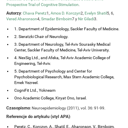
Prospective Trial of Cognitive Stimulation
.
Autorzy
:
Chava Peretz
1,
Amos D. Korczyn
2,
Evelyn Shatil
5, 6,
Vered Aharonson
4,
Smadar Birnboim
7 y
Nir Giladi
3.
1. Department of Epidemiology, Sackler Faculty of Medicine.
2. Sieratzki Chair of Neurology.
3. Department of Neurology, Tel-Aviv Sourasky Medical
Center, Sackler Faculty of Medicine, Tel-Aviv University.
4. NexSig Ltd., and Afeka, Tel-Aviv Academic College of
Engineering, Tel-Aviv.
5. Department of Psychology and Center for
Psychobiological Research, Max Stern Academic College,
Emek Yezreel.
CogniFit Ltd., Yokneam
Ono Academic College, Kiryat Ono, Israel.
Czasopismo
: Neuroepidemiology (2011), vol. 36: 91-99.
Referencje do artykułu (styl APA)
:
Peretz, C., Korczyn, A., Shatil, E., Aharonson, V., Birnboim,