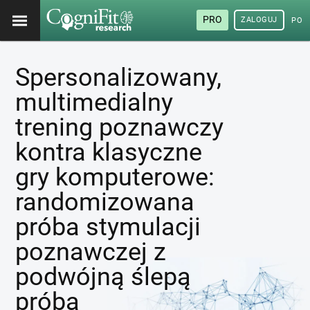
PRO
ZALOGUJ
POL
Spersonalizowany,
multimedialny
trening poznawczy
kontra klasyczne
gry komputerowe:
randomizowana
próba stymulacji
poznawczej z
podwójną ślepą
próbą