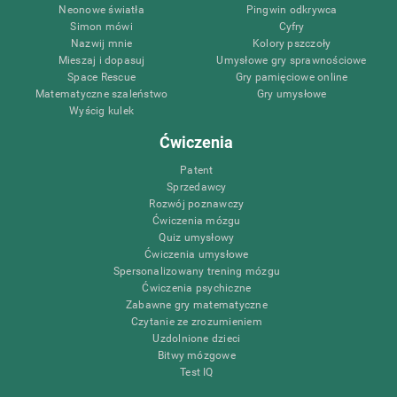
Neonowe światła
Pingwin odkrywca
Simon mówi
Cyfry
Nazwij mnie
Kolory pszczoły
Mieszaj i dopasuj
Umysłowe gry sprawnościowe
Space Rescue
Gry pamięciowe online
Matematyczne szaleństwo
Gry umysłowe
Wyścig kulek
Ćwiczenia
Patent
Sprzedawcy
Rozwój poznawczy
Ćwiczenia mózgu
Quiz umysłowy
Ćwiczenia umysłowe
Spersonalizowany trening mózgu
Ćwiczenia psychiczne
Zabawne gry matematyczne
Czytanie ze zrozumieniem
Uzdolnione dzieci
Bitwy mózgowe
Test IQ