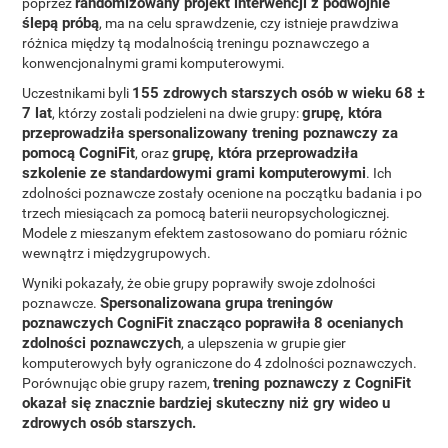
randomizowany projekt interwencji z podwójnie
poprzez
ślepą próbą
, ma na celu sprawdzenie, czy istnieje prawdziwa
różnica między tą modalnością treningu poznawczego a
konwencjonalnymi grami komputerowymi.
155 zdrowych starszych osób w wieku 68 ±
Uczestnikami byli
7 lat
grupę, która
, którzy zostali podzieleni na dwie grupy:
przeprowadziła spersonalizowany trening poznawczy za
pomocą CogniFit
grupę, która przeprowadziła
, oraz
szkolenie ze standardowymi grami komputerowymi
. Ich
zdolności poznawcze zostały ocenione na początku badania i po
trzech miesiącach za pomocą baterii neuropsychologicznej.
Modele z mieszanym efektem zastosowano do pomiaru różnic
wewnątrz i międzygrupowych.
Wyniki pokazały, że obie grupy poprawiły swoje zdolności
Spersonalizowana grupa treningów
poznawcze.
poznawczych CogniFit znacząco poprawiła 8 ocenianych
zdolności poznawczych
, a ulepszenia w grupie gier
komputerowych były ograniczone do 4 zdolności poznawczych.
trening poznawczy z CogniFit
Porównując obie grupy razem,
okazał się znacznie bardziej skuteczny niż gry wideo u
zdrowych osób starszych.