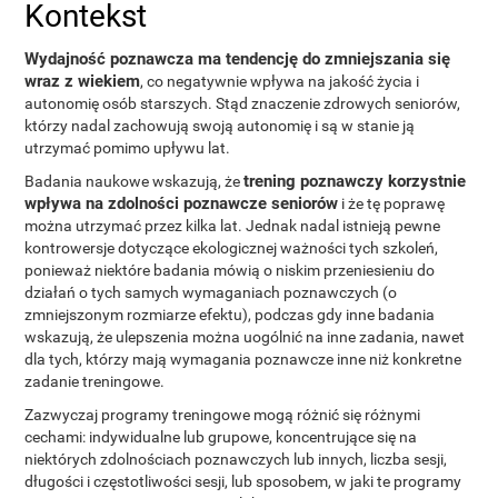
Kontekst
Wydajność poznawcza ma tendencję do zmniejszania się
wraz z wiekiem
, co negatywnie wpływa na jakość życia i
autonomię osób starszych. Stąd znaczenie zdrowych seniorów,
którzy nadal zachowują swoją autonomię i są w stanie ją
utrzymać pomimo upływu lat.
trening poznawczy korzystnie
Badania naukowe wskazują, że
wpływa na zdolności poznawcze seniorów
i że tę poprawę
można utrzymać przez kilka lat. Jednak nadal istnieją pewne
kontrowersje dotyczące ekologicznej ważności tych szkoleń,
ponieważ niektóre badania mówią o niskim przeniesieniu do
działań o tych samych wymaganiach poznawczych (o
zmniejszonym rozmiarze efektu), podczas gdy inne badania
wskazują, że ulepszenia można uogólnić na inne zadania, nawet
dla tych, którzy mają wymagania poznawcze inne niż konkretne
zadanie treningowe.
Zazwyczaj programy treningowe mogą różnić się różnymi
cechami: indywidualne lub grupowe, koncentrujące się na
niektórych zdolnościach poznawczych lub innych, liczba sesji,
długości i częstotliwości sesji, lub sposobem, w jaki te programy