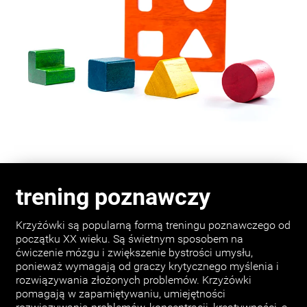
trening poznawczy
Krzyżówki są popularną formą treningu poznawczego od
początku XX wieku. Są świetnym sposobem na
ćwiczenie mózgu i zwiększenie bystrości umysłu,
ponieważ wymagają od graczy krytycznego myślenia i
rozwiązywania złożonych problemów. Krzyżówki
pomagają w zapamiętywaniu, umiejętności