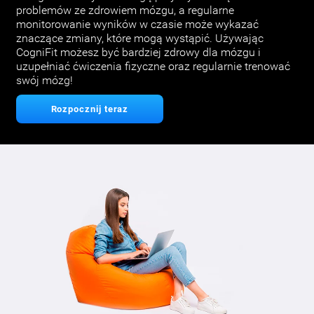
problemów ze zdrowiem mózgu, a regularne
monitorowanie wyników w czasie może wykazać
znaczące zmiany, które mogą wystąpić. Używając
CogniFit możesz być bardziej zdrowy dla mózgu i
uzupełniać ćwiczenia fizyczne oraz regularnie trenować
swój mózg!
Rozpocznij teraz