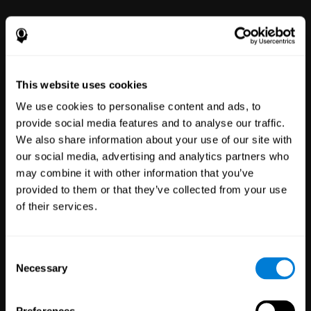
Nasza internetowa platforma
zdrowia psychicznego daje
każdemu możliwość
doskonalenia się dzięki prostym
w użyciu narzędziom
poprawiającym samopoczucie i
wydajność.
This website uses cookies
We use cookies to personalise content and ads, to
provide social media features and to analyse our traffic.
We also share information about your use of our site with
our social media, advertising and analytics partners who
may combine it with other information that you’ve
provided to them or that they’ve collected from your use
of their services.
Badania
kliniczne
1,135
Prób
Consent
30,485
Uczestników
Necessary
Selection
Zmniejszenie ryzyka w
badaniach klinicznych dzięki
bardziej wiarygodnym wynikom.