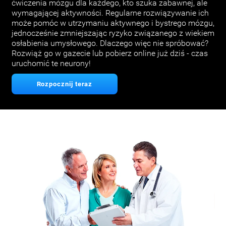
ćwiczenia mózgu dla każdego, kto szuka zabawnej, ale
wymagającej aktywności. Regularne rozwiązywanie ich
może pomóc w utrzymaniu aktywnego i bystrego mózgu,
jednocześnie zmniejszając ryzyko związanego z wiekiem
osłabienia umysłowego. Dlaczego więc nie spróbować?
Rozwiąż go w gazecie lub pobierz online już dziś - czas
uruchomić te neurony!
Rozpocznij teraz