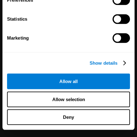
Preferences
Statistics
Marketing
Partnerstwa
Show details
pod białą etykietą
126
Partnerzy
1,120,388
Użytkownicy
Allow all
Popraw swoją ofertę i
satysfakcję klientów w ciągu
Allow selection
kilku minut dzięki technologii
CogniFit dla zdrowia
psychicznego!
Deny