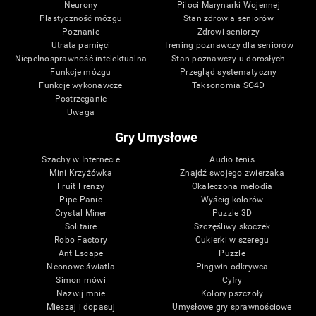
Neurony
Piloci Marynarki Wojennej
Plastyczność mózgu
Stan zdrowia seniorów
Poznanie
Zdrowi seniorzy
Utrata pamięci
Trening poznawczy dla seniorów
Niepełnosprawność intelektualna
Stan poznawczy u dorosłych
Funkcje mózgu
Przegląd systematyczny
Funkcje wykonawcze
Taksonomia SG4D
Postrzeganie
Uwaga
Gry Umysłowe
Szachy w Internecie
Audio tenis
Mini Krzyżówka
Znajdź swojego zwierzaka
Fruit Frenzy
Okaleczona melodia
Pipe Panic
Wyścig kolorów
Crystal Miner
Puzzle 3D
Solitaire
Szczęśliwy skoczek
Robo Factory
Cukierki w szeregu
Ant Escape
Puzzle
Neonowe światła
Pingwin odkrywca
Simon mówi
Cyfry
Nazwij mnie
Kolory pszczoły
Mieszaj i dopasuj
Umysłowe gry sprawnościowe