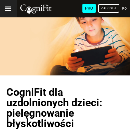
PRO
ZALOGUJ
POL
CogniFit dla
uzdolnionych dzieci:
pielęgnowanie
błyskotliwości