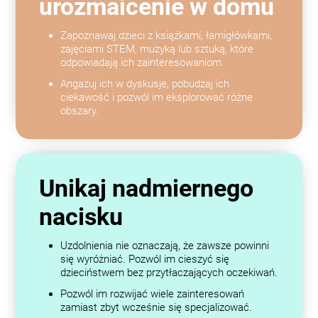
urozmaicenie w domu
Zapoznawaj dzieci z książkami, łamigłówkami,
zajęciami STEM, muzyką lub sztuką, które
odpowiadają ich zainteresowaniom.
Angażuj ich w dyskusje, pobudzaj ich
ciekawość i pozwól im eksplorować różne
obszary.
Unikaj nadmiernego
nacisku
Uzdolnienia nie oznaczają, że zawsze powinni
się wyróżniać. Pozwól im cieszyć się
dzieciństwem bez przytłaczających oczekiwań.
Pozwól im rozwijać wiele zainteresowań
zamiast zbyt wcześnie się specjalizować.