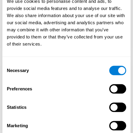
We use cookies to personalise content and ads, to
Współpracuj ze szkołą, aby zapewnić dzieciom
provide social media features and to analyse our traffic.
odpowiednie wyzwania.
We also share information about your use of our site with
Zapoznaj się z zaawansowanymi kursami,
our social media, advertising and analytics partners who
programami wzbogacającymi lub akceleracją
may combine it with other information that you’ve
(np. pomijanie klas). Zapoznaj się z
provided to them or that they’ve collected from your use
programami edukacji uzdolnionych, jeśli są
dostępne.
of their services.
Consent
Necessary
Selection
Zachęcaj do
nastawienia na rozwój
Preferences
Naucz się stawiać czoła wyzwaniom i
wyciągać wnioski z porażek, zamiast
Statistics
oczekiwać, że wszystko przyjdzie szybko.
Skup się na wysiłku i odporności, nie tylko na
inteligencji.
Marketing