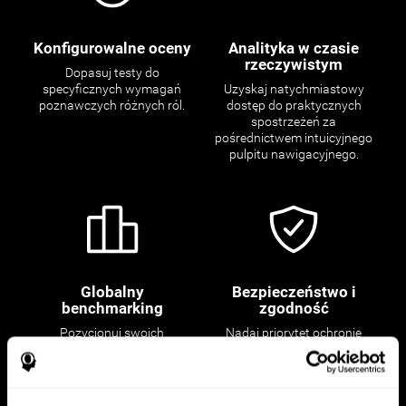
Konfigurowalne oceny
Analityka w czasie
rzeczywistym
Dopasuj testy do
specyficznych wymagań
Uzyskaj natychmiastowy
poznawczych różnych ról.
dostęp do praktycznych
spostrzeżeń za
pośrednictwem intuicyjnego
pulpitu nawigacyjnego.
Globalny
Bezpieczeństwo i
benchmarking
zgodność
Pozycjonuj swoich
Nadaj priorytet ochronie
kandydatów w porównaniu z
danych kandydatów dzięki
globalnymi benchmarkami,
naszej bezpiecznej platformie
aby zapewnić pozyskiwanie
zgodnej z zasadami ochrony
talentów na najwyższym
prywatności.