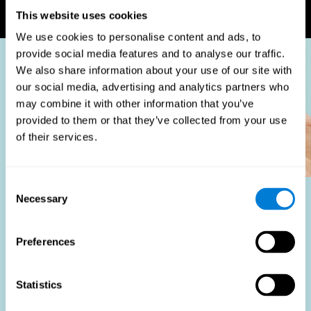
poziomie.
This website uses cookies
We use cookies to personalise content and ads, to
provide social media features and to analyse our traffic.
We also share information about your use of our site with
our social media, advertising and analytics partners who
may combine it with other information that you’ve
provided to them or that they’ve collected from your use
of their services.
Consent
Necessary
Selection
Kto korzysta?
Stosowanie testów dopasowania do stanowiska pracy
Preferences
jest częścią kompleksowej strategii rekrutacyjnej, której
celem jest usprawnienie procesu rekrutacji poprzez
dostarczenie obiektywnych danych, które wspierają
Statistics
podejmowanie lepszych decyzji o zatrudnieniu. Oceny te
są korzystne nie tylko dla identyfikacji najbardziej