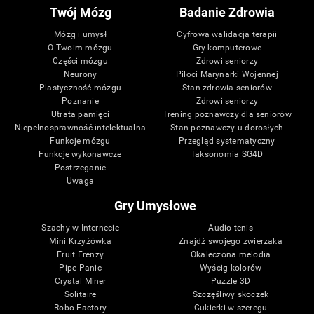
Twój Mózg
Badanie Zdrowia
Mózg i umysł
Cyfrowa walidacja terapii
O Twoim mózgu
Gry komputerowe
Części mózgu
Zdrowi seniorzy
Neurony
Piloci Marynarki Wojennej
Plastyczność mózgu
Stan zdrowia seniorów
Poznanie
Zdrowi seniorzy
Utrata pamięci
Trening poznawczy dla seniorów
Niepełnosprawność intelektualna
Stan poznawczy u dorosłych
Funkcje mózgu
Przegląd systematyczny
Funkcje wykonawcze
Taksonomia SG4D
Postrzeganie
Uwaga
Gry Umysłowe
Szachy w Internecie
Audio tenis
Mini Krzyżówka
Znajdź swojego zwierzaka
Fruit Frenzy
Okaleczona melodia
Pipe Panic
Wyścig kolorów
Crystal Miner
Puzzle 3D
Solitaire
Szczęśliwy skoczek
Robo Factory
Cukierki w szeregu