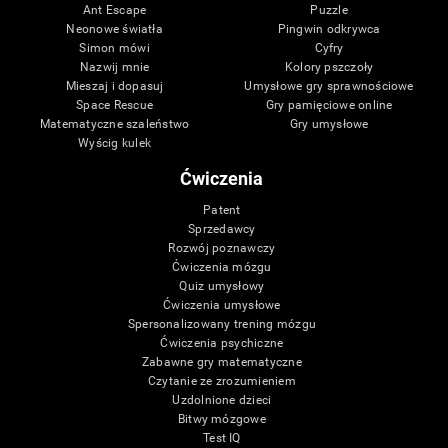
Ant Escape
Puzzle
Neonowe światła
Pingwin odkrywca
Simon mówi
Cyfry
Nazwij mnie
Kolory pszczoły
Mieszaj i dopasuj
Umysłowe gry sprawnościowe
Space Rescue
Gry pamięciowe online
Matematyczne szaleństwo
Gry umysłowe
Wyścig kulek
Ćwiczenia
Patent
Sprzedawcy
Rozwój poznawczy
Ćwiczenia mózgu
Quiz umysłowy
Ćwiczenia umysłowe
Spersonalizowany trening mózgu
Ćwiczenia psychiczne
Zabawne gry matematyczne
Czytanie ze zrozumieniem
Uzdolnione dzieci
Bitwy mózgowe
Test IQ