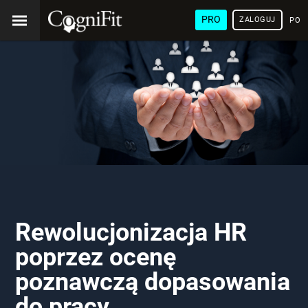
PRO
ZALOGUJ
POL
Rewolucjonizacja HR
poprzez ocenę
poznawczą dopasowania
do pracy