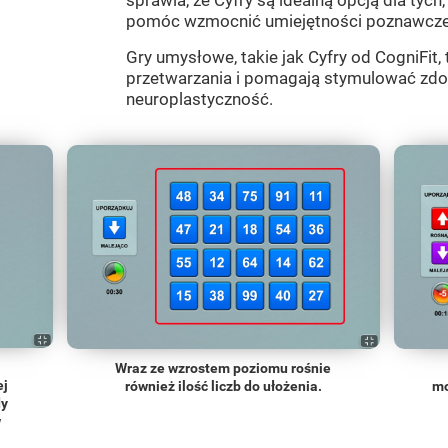
sprawia, że Cyfry są idealną opcją dla tych
pomóc wzmocnić umiejętności poznawcze
Gry umysłowe, takie jak Cyfry od CogniFit,
przetwarzania i pomagają stymulować zd
neuroplastyczność.
Wraz ze wzrostem poziomu rośnie
ej
również ilość liczb do ułożenia.
mo
dy
w