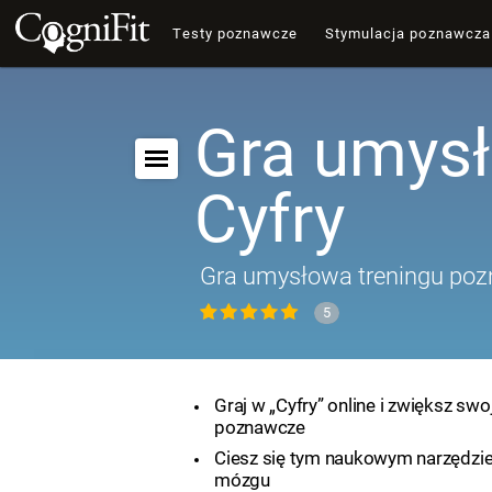
Testy poznawcze
Stymulacja poznawcza
Gra umys
Cyfry
Gra umysłowa treningu po
5
Graj w „Cyfry” online i zwiększ swo
poznawcze
Ciesz się tym naukowym narzędzi
mózgu