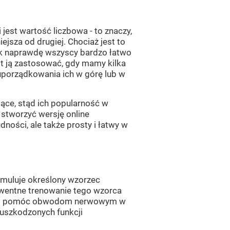
est wartość liczbowa - to znaczy,
iejsza od drugiej. Chociaż jest to
tak naprawdę wszyscy bardzo łatwo
st ją zastosować, gdy mamy kilka
uporządkowania ich w górę lub w
ące, stąd ich popularność w
 stworzyć wersję online
dności, ale także prosty i łatwy w
tymuluje określony wzorzec
kwentne trenowanie tego wzorca
s i pomóc obwodom nerwowym w
 uszkodzonych funkcji