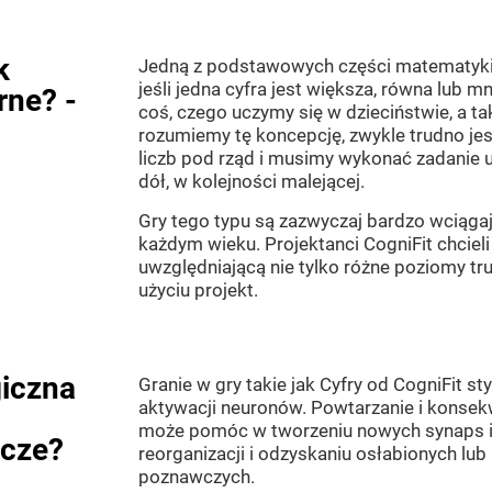
k
Jedną z podstawowych części matematyki j
jeśli jedna cyfra jest większa, równa lub mn
rne? -
coś, czego uczymy się w dzieciństwie, a 
rozumiemy tę koncepcję, zwykle trudno je
liczb pod rząd i musimy wykonać zadanie 
dół, w kolejności malejącej.
Gry tego typu są zazwyczaj bardzo wciągaj
każdym wieku. Projektanci CogniFit chcieli
uwzględniającą nie tylko różne poziomy tru
użyciu projekt.
giczna
Granie w gry takie jak Cyfry od CogniFit s
aktywacji neuronów. Powtarzanie i konse
może pomóc w tworzeniu nowych synap
wcze?
reorganizacji i odzyskaniu osłabionych lub
poznawczych.