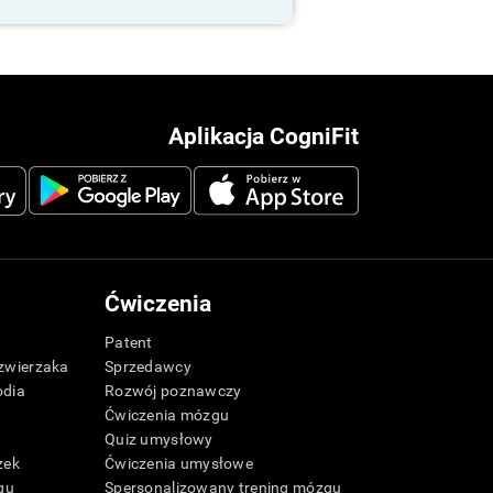
Aplikacja CogniFit
Ćwiczenia
Patent
zwierzaka
Sprzedawcy
odia
Rozwój poznawczy
Ćwiczenia mózgu
Quiz umysłowy
zek
Ćwiczenia umysłowe
gu
Spersonalizowany trening mózgu