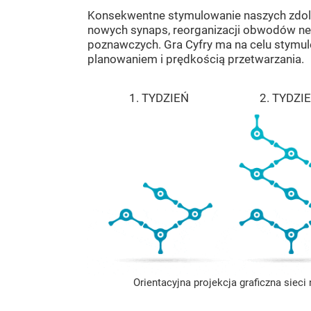
Konsekwentne stymulowanie naszych zdo
nowych synaps, reorganizacji obwodów ne
poznawczych. Gra Cyfry ma na celu stymul
planowaniem i prędkością przetwarzania.
1. TYDZIEŃ
2. TYDZI
Orientacyjna projekcja graficzna siec