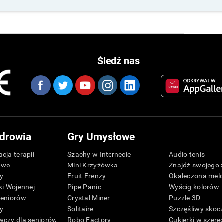
Śledź nas
drowia
Gry Umysłowe
cja terapii
Szachy w Internecie
Audio tenis
owe
Mini Krzyżówka
Znajdź swojego 
zy
Fruit Frenzy
Okaleczona mel
ki Wojennej
Pipe Panic
Wyścig kolorów
seniorów
Crystal Miner
Puzzle 3D
zy
Solitaire
Szczęśliwy skoc
wczy dla seniorów
Robo Factory
Cukierki w szere