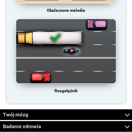
Okaleczone melodie
Rozgałęźnik
Twój mózg
Badanie zdrowia