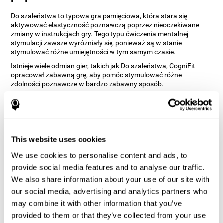
Do szaleństwa to typowa gra pamięciowa, która stara się
aktywować elastyczność poznawczą poprzez nieoczekiwane
zmiany w instrukcjach gry. Tego typu ćwiczenia mentalnej
stymulacji zawsze wyróżniały się, ponieważ są w stanie
stymulować różne umiejętności w tym samym czasie.
Istnieje wiele odmian gier, takich jak Do szaleństwa, CogniFit
opracował zabawną grę, aby pomóc stymulować różne
zdolności poznawcze w bardzo zabawny sposób.
W jaki sposób „Do szaleństwa”
poprawia moje zdolności
poznawcze?
This website uses cookies
Granie w gry takie jak „Do szaleństwa” od CogniFit stymuluje
określony wzorzec aktywacji neuronów. Powtarzanie i
We use cookies to personalise content and ads, to
konsekwentne trenowanie tego wzorca może pomóc w
provide social media features and to analyse our traffic.
tworzeniu nowych synaps i pomóc obwodom nerwowym w
We also share information about your use of our site with
reorganizacji i odzyskaniu osłabionych lub uszkodzonych funkcji
poznawczych.
our social media, advertising and analytics partners who
„Do szaleństwa” pomaga ćwiczyć planowanie i pamięć
may combine it with other information that you’ve
wzrokową. Konsekwentne stymulowanie tych umiejętności może
provided to them or that they’ve collected from your use
pomóc w tworzeniu nowych synaps, reorganizacji obwodów