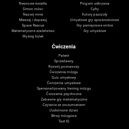
Neonowe światła
Pingwin odkrywca
Simon mówi
Cyfry
Nazwij mnie
Kolory pszczoły
Mieszaj i dopasuj
Umysłowe gry sprawnościowe
Space Rescue
Gry pamięciowe online
Matematyczne szaleństwo
Gry umysłowe
Wyścig kulek
Ćwiczenia
Patent
Sprzedawcy
Rozwój poznawczy
Ćwiczenia mózgu
Quiz umysłowy
Ćwiczenia umysłowe
Spersonalizowany trening mózgu
Ćwiczenia psychiczne
Zabawne gry matematyczne
Czytanie ze zrozumieniem
Uzdolnione dzieci
Bitwy mózgowe
Test IQ