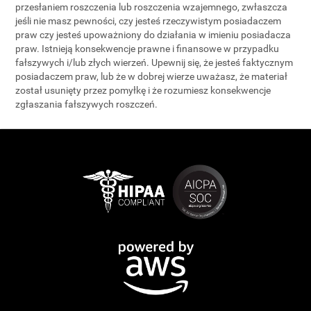
przesłaniem roszczenia lub roszczenia wzajemnego, zwłaszcza
jeśli nie masz pewności, czy jesteś rzeczywistym posiadaczem
praw czy jesteś upoważniony do działania w imieniu posiadacza
praw. Istnieją konsekwencje prawne i finansowe w przypadku
fałszywych i/lub złych wierzeń. Upewnij się, że jesteś faktycznym
posiadaczem praw, lub że w dobrej wierze uważasz, że materiał
został usunięty przez pomyłkę i że rozumiesz konsekwencje
zgłaszania fałszywych roszczeń.