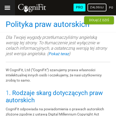
PRO
ZALOGUJ
POL
DOŁĄCZ DZIŚ
Polityka praw autorskich
Dla Twojej wygody przetłumaczyliśmy angielską
wersję tej strony. To tłumaczenie jest wyłącznie w
celach informacyjnych, a ostateczną wersją tej strony
jest wersja angielska. (
)
Pokaż teraz
W CogniFit, Ltd ("CogniFit") szanujemy prawa własności
intelektualnej innych osób i oczekujemy, że nasi użytkownicy
zrobią to samo.
1
. Rodzaje skarg dotyczących praw
autorskich
CogniFit odpowiada na powiadomienia o prawach autorskich
złożone zgodnie z ustawą Digital Millennium Copyright Act