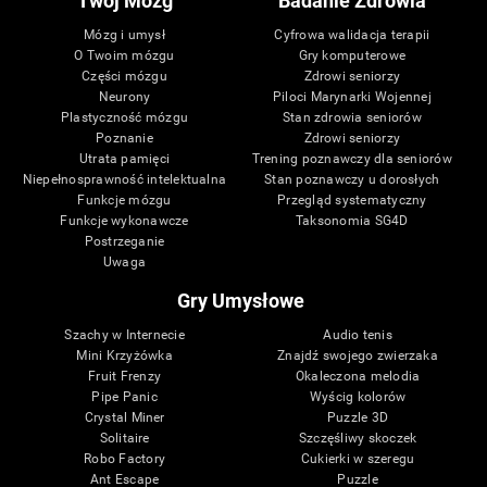
Twój Mózg
Badanie Zdrowia
Mózg i umysł
Cyfrowa walidacja terapii
O Twoim mózgu
Gry komputerowe
Części mózgu
Zdrowi seniorzy
Neurony
Piloci Marynarki Wojennej
Plastyczność mózgu
Stan zdrowia seniorów
Poznanie
Zdrowi seniorzy
Utrata pamięci
Trening poznawczy dla seniorów
Niepełnosprawność intelektualna
Stan poznawczy u dorosłych
Funkcje mózgu
Przegląd systematyczny
Funkcje wykonawcze
Taksonomia SG4D
Postrzeganie
Uwaga
Gry Umysłowe
Szachy w Internecie
Audio tenis
Mini Krzyżówka
Znajdź swojego zwierzaka
Fruit Frenzy
Okaleczona melodia
Pipe Panic
Wyścig kolorów
Crystal Miner
Puzzle 3D
Solitaire
Szczęśliwy skoczek
Robo Factory
Cukierki w szeregu
Ant Escape
Puzzle