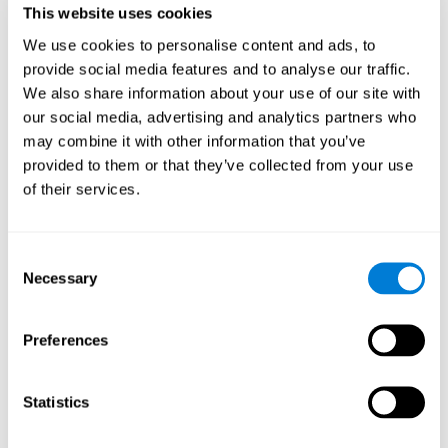
This website uses cookies
Jeśli uważasz, że materiał zgłoszony w otrzymanym
We use cookies to personalise content and ads, to
powiadomieniu o naruszeniu praw autorskich został błędnie
zidentyfikowany lub usunięty przez pomyłkę, należy złożyć
provide social media features and to analyse our traffic.
roszczenie wzajemne zgodnie z poniższymi instrukcjami.
We also share information about your use of our site with
our social media, advertising and analytics partners who
Ponowne opublikowanie materiałów usuniętych w odpowiedzi
may combine it with other information that you’ve
na powiadomienie o naruszeniu praw autorskich może
provided to them or that they’ve collected from your use
spowodować trwałe zawieszenie konta. Jeśli uważasz, że treść
została usunięta przez pomyłkę, zgłoś roszczenie wzajemne
of their services.
zamiast ponownie opublikować materiał.
Aby przesłać roszczenie wzajemne, musisz przekazać nam
Consent
następujące informacje:
Necessary
Selection
Podpis fizyczny lub elektroniczny (wystarczy wpisać pełne
imię i nazwisko);
Preferences
Identyfikacja materiału, który został usunięty lub do którego
dostęp został wyłączony oraz lokalizacja, w której materiał
się pojawił zanim został usunięty lub dostęp do niego został
Statistics
wyłączony (wystarczy opis z informacji o prawach
autorskich);
Oświadczenie pod karą krzywoprzysięstwa, że w dobrej