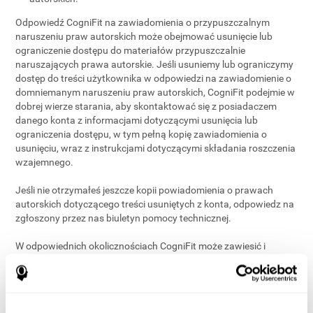
Odpowiedź CogniFit na zawiadomienia o przypuszczalnym
naruszeniu praw autorskich może obejmować usunięcie lub
ograniczenie dostępu do materiałów przypuszczalnie
naruszających prawa autorskie. Jeśli usuniemy lub ograniczymy
dostęp do treści użytkownika w odpowiedzi na zawiadomienie o
domniemanym naruszeniu praw autorskich, CogniFit podejmie w
dobrej wierze starania, aby skontaktować się z posiadaczem
danego konta z informacjami dotyczącymi usunięcia lub
ograniczenia dostępu, w tym pełną kopię zawiadomienia o
usunięciu, wraz z instrukcjami dotyczącymi składania roszczenia
wzajemnego.
Jeśli nie otrzymałeś jeszcze kopii powiadomienia o prawach
autorskich dotyczącego treści usuniętych z konta, odpowiedz na
zgłoszony przez nas biuletyn pomocy technicznej.
W odpowiednich okolicznościach CogniFit może zawiesić i
ostrzec naruszycieli, a w poważniejszych przypadkach trwale
zakończyć konta użytkowników.
3
. Składanie roszczenia wzajemnego