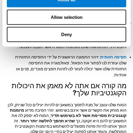
הן:
Allow selection
עדכון:
בתרגול משחק מוח
פאזל
חשוב לוודא כי אנחנו מבצעים
מהלכים נכונים, שאנו לא מתבלבלים בגלל שעלינו לפתור את
Deny
הפאזל במינימום צעדים. משחק זה עוזר לנו לגרות את מיומנויות
העדכון שלנו. רמה טובה של יכולת קוגנטיבית מאפשרת לנו
להבטיח כי ההתנהגות שלנו מוכוונות למטרה אשר הצבנו לעצמנו .
תפיסה חזותית:
זיהוי התמונה הראשונית על ידי התפיסה החזותית
שלנו עוזרת לנו לפתור את הפאזל.
פאזל
מגרה את התפיסה
החזותית שלנו אשר יכולה לעזור לנו לזהות חפצים מוכרים, פנים או
אותיות.
מה קורה אם אתה לא מאמן את היכולות
הקוגנטיביות שלך?
המוח שלנו עוצב על מנת לחסוך במשאבים להיות יעילים ככל שניתן, לכן
הוא מוחק את הקשרים אשר אינם בשימוש. זוהי הסיבה מדוע
מיומנות
קוגנטיבית מסויימת אשר לא בשימוש תדיר
, המוח לא יספק לה את
המשאבים להם היא זקוקה, כך
שהיא תהפך לחלשה יותר ויותר
. זה
הופך אותנו להיות פחות מסוגלים להשתמש במיומנות הקוגנטיבית
המוחלשת, והופך אותנו לפחות יעילים בחיי היום יום שלנו.