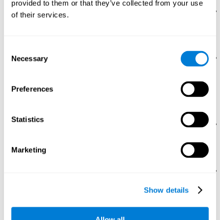
provided to them or that they’ve collected from your use
תפיסה מרחבית:
במשחק מחשבה זה אנו משתמשים בתפיסה
of their services.
המרחבית שלנו בהבנה אילו מהחלקים התמונה צריכים לנוע לאן.
שיפור תפיסה מרחבית עוזר לנו בחיי היום יום לדוגמא כאשר אנחנו
הולכים ברחוב ללא התקלות באנשים אחרים.
Consent
תכנון:
תכנון היא מיומנות קוגנטיבית בסיסית להשלמת שלבים
Necessary
Selection
שונים בתרגול משחק מוח זה, הוא הכרחי לפתירת הפאזל במספר
צעדים, ותכנון יכול לעזור לנו למצוא את הדרך הקצרה ביותר
לפתרון. מיומנות תכנון טובה יכולה לעזור בסדר העדיפויות ולבצע
Preferences
שימוש טוב יורת במשאבים. זה קריטי להרבה פעילויות בחיי היום
יום, כמו ארגון סדר היום, ועומס העבודה, וכו'.
Statistics
זיכרון לא מילולי:
לזכור רצף של צעדים שביצעת על מנת לפתור
את הפאזל יהיה שימושי בהחזרתו חזרה. אנו משתמשים ביכולת
קוגנטיבית זו כאשר אנו לומדים סדרה או רוטינה של צעדים
Marketing
אוטומטים שעלינו לבצע על מנת לבצע פעילות.
זיכרון הקשרי:
שינון תמונה מקורית היא שימושית בפתרון הפאזל.
זכירת האופן בו מוצג לנו הזיכרון הוא שימושי בחיי היום יום,
Show details
לדוגמא, לזכור אם מקור המידע הוא אמין או לא.
מיומניות קוגנטיביות רלוונטיות אחרון
Allow all