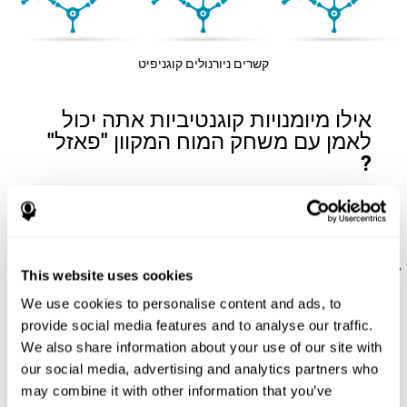
קשרים ניורנולים קוגניפיט
אילו מיומנויות קוגנטיביות אתה יכול
לאמן עם משחק המוח המקוון "פאזל"
?
המיומנויות הקוגנטיביות שאתה יכול לשפר עם משחק מוח זה הם:
זיכרון חזותי לטוח קצר:
זכירת התמונה המקורית או את הצעדין
This website uses cookies
אשר התבצעו לערבב אותה מאפשרת לנו לחזור עליהם בסדר
We use cookies to personalise content and ads, to
הפוך. על מנת לשמור מידע זה, אנו משתמשים בזיכרון החזותי
לטווח קצר שלנו. על ידי משחק ב
פאזל
ניתן לגרות מיומנות
provide social media features and to analyse our traffic.
קוגנטיבית זו. זיכרון לטווח קצר טוב מאפשר לנו לשמור מידע חזותי
We also share information about your use of our site with
לתקופת זמן קצרה. אנו גם משתמשים במיומנות קוגנטיבית זו בחיי
our social media, advertising and analytics partners who
היום יום שלנו כאשר אנחנו זוכרים את תחילת המשפט שאנו
may combine it with other information that you’ve
קוראים על מנת להבין את משמעותו המלאה.