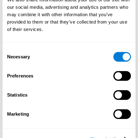
經，如運動神經元）。 一些軸突（特別是運動和感覺神經
our social media, advertising and analytics partners who
元）被一層髓磷脂覆蓋，這可以加速軸突並使其更容易傳輸
may combine it with other information that you’ve
信息。 軸突的髓磷脂越多，到達衝動神經的能力就越強。 髓
provided to them or that they’ve collected from your use
磷脂最多的神經元是周圍神經元（感覺神經元和運動神經
of their services.
元），這是信息傳播最遠的地方。
樹突
：是從細胞體上脫落的一些神經末梢，分支成樹的形
狀。 樹突是信息接收的主要成分（突觸後元件），它們使兩
Consent
個神經元之間的通信成為可能。
Necessary
Selection
膠質細胞：
是中樞神經系統中最豐富的細胞類型。 它們具有在成人大腦中分
裂的能力（神經發生），它們的存在對於大腦的正常運作是必要的。 這些細
胞構成神經元的結構支持，用髓磷脂覆蓋軸突以實現更好的突觸傳遞（施萬
細胞），它們在細胞的營養中發揮作用，它們參與再生機制和神經修復，在
Preferences
免疫機制中，維持膠質細胞有多種類型，其中有星形膠質細胞、少突膠質細
胞和小膠質細胞。 在周圍神經系統中，也存在雪旺氏細胞、衛星細胞和巨噬
細胞。
Statistics
大腦如何運作？
它的工作原理是通過電化學脈沖在神經元（或其他受體或效應細胞）之間傳
輸信息。 這種信息傳輸是在突觸期間產生的。 在突觸期間，神經元和細胞通
Marketing
過化學電荷和電脈衝連接，並交換神經遞質，負責激活或抑制另一個細胞的
活動。 軸突的末端按鈕是神經通訊的突觸前元件，神經元通過它與樹突、胞
體甚至另一個軸突建立通訊。
神經元的所有信息傳輸僅在幾毫秒內發生。 數百個連接使我們能夠感知、理