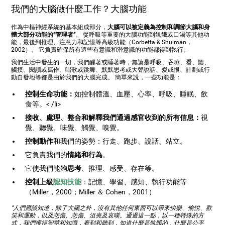
我們的大腦做什麼工作？大腦功能
作為中樞神經系統的基本組成部分，
大腦可以被定義為控制和調節大腦和身
體大部分功能的“管理者”
。 從呼吸等重要的大腦功能到飢餓或口渴等其他功
能，最後到推理、注意力和記憶等高級功能（Corbetta & Shulman，
2002）。 它負責確保所有這些有意識和潛意識的功能都得到執行。
我們生活中發生的一切，我們醒著或睡著時，無論是呼吸、吞嚥、看、聽、
觸摸、閱讀或寫作、唱歌或跳舞、默默思考或大聲說話、愛或恨、計劃或行
動自發地等都是由於我們的大腦完成。 簡單來說，一些功能是：
控制生命功能：
如控制體溫、血壓、心率、呼吸、睡眠、飲
食等。< /li>
接收、處理、整合和解釋我們通過感官收到的所有信息：
視
覺、聽覺、味覺、觸覺、嗅覺。
控制動作
和我們的姿勢：行走、跑步、說話、站立。
它負責我們的
情緒和行為
。
它使我們能夠
思考
、推理、感受、存在等。
控制上級
認知技能
：記憶、學習、感知、執行功能等
（Miller，2000；Miller ＆ Cohen，2001）
“人們應該知道，除了大腦之外，沒有其他任何東西可以帶來快樂、愉悅、歡
笑和運動，以及悲傷、悲傷、沮喪及哀嘆。通過這一點，以一種特殊的方
式，我們獲得智慧和知識，看到和聽到，知道什麼是骯髒的，什麼是公平