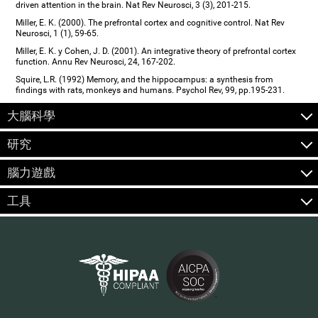
driven attention in the brain. Nat Rev Neurosci, 3 (3), 201-215.
Miller, E. K. (2000). The prefrontal cortex and cognitive control. Nat Rev
Neurosci, 1 (1), 59-65.
Miller, E. K. y Cohen, J. D. (2001). An integrative theory of prefrontal cortex
function. Annu Rev Neurosci, 24, 167-202.
Squire, L.R. (1992) Memory, and the hippocampus: a synthesis from
findings with rats, monkeys and humans. Psychol Rev, 99, pp.195-231.
大腦科學
研究
腦力遊戲
工具