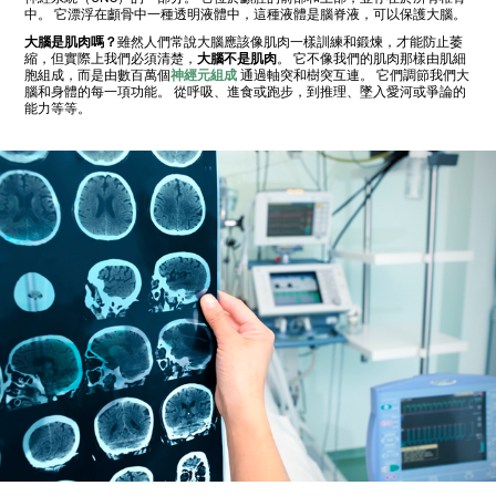
中。 它漂浮在顱骨中一種透明液體中，這種液體是腦脊液，可以保護大腦。
大腦是肌肉嗎？
雖然人們常說大腦應該像肌肉一樣訓練和鍛煉，才能防止萎
縮，但實際上我們必須清楚，
大腦不是肌肉
。 它不像我們的肌肉那樣由肌細
胞組成，而是由數百萬個
神經元組成
通過軸突和樹突互連。 它們調節我們大
腦和身體的每一項功能。 從呼吸、進食或跑步，到推理、墜入愛河或爭論的
能力等等。