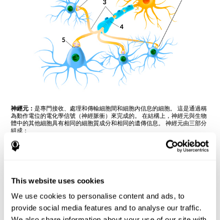
神經元：
是專門接收、處理和傳輸細胞間和細胞內信息的細胞。 這是通過稱
為動作電位的電化學信號（神經脈衝）來完成的。 在結構上，神經元與生物
體中的其他細胞具有相同的細胞質成分和相同的遺傳信息。 神經元由三部分
組成：
細胞體或胞體
：是細胞的主要部分，包含細胞核（含有
DNA）、內質網和核醣體（產生蛋白質） ）和線粒體（產生
能量）。 體細胞是細胞大部分代謝功能發生的地方。 如果體
細胞死亡，細胞也會死亡。
This website uses cookies
軸突
：是從細胞體上脫落的延伸部分。 它是一種“電纜”，末
We use cookies to personalise content and ads, to
端有終端按鈕（靜脈曲張），是突觸接觸點，通過它傳輸神
provide social media features and to analyse our traffic.
經脈衝（突觸前元件）。 軸突的長度因神經元而異：有的很
短（小於 1 毫米），有的很長（超過一碼，通常是周圍神
We also share information about your use of our site with