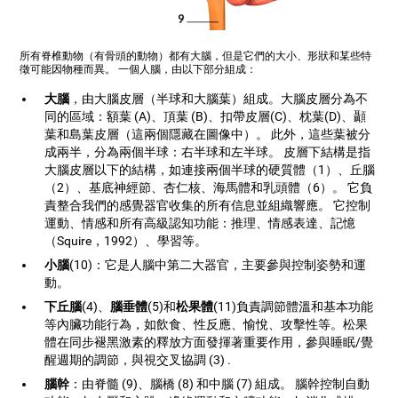
所有脊椎動物（有骨頭的動物）都有大腦，但是它們的大小、形狀和某些特
徵可能因物種而異。 一個人腦，由以下部分組成：
大腦
，由大腦皮層（半球和大腦葉）組成。大腦皮層分為不
同的區域：額葉 (A)、頂葉 (B)、扣帶皮層(C)、枕葉(D)、顳
葉和島葉皮層（這兩個隱藏在圖像中）。 此外，這些葉被分
成兩半，分為兩個半球：右半球和左半球。 皮層下結構是指
大腦皮層以下的結構，如連接兩個半球的硬質體（1）、丘腦
（2）、基底神經節、杏仁核、海馬體和乳頭體（6）。 它負
責整合我們的感覺器官收集的所有信息並組織響應。 它控制
運動、情感和所有高級認知功能：推理、情感表達、記憶
（Squire，1992）、學習等。
小腦
(10)：它是人腦中第二大器官，主要參與控制姿勢和運
動。
下丘腦
(4)、
腦垂體
(5)和
松果體
(11)負責調節體溫和基本功能
等內臟功能行為，如飲食、性反應、愉悅、攻擊性等。松果
體在同步褪黑激素的釋放方面發揮著重要作用，參與睡眠/覺
醒週期的調節，與視交叉協調 (3) .
腦幹
：由脊髓 (9)、腦橋 (8) 和中腦 (7) 組成。 腦幹控制自動