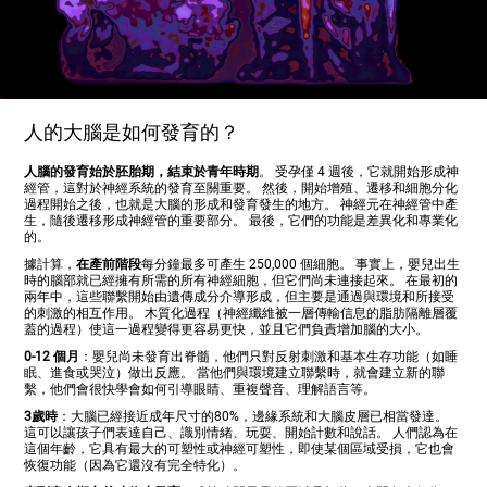
人的大腦是如何發育的？
人腦的發育始於胚胎期，結束於青年時期
。 受孕僅 4 週後，它就開始形成神
經管，這對於神經系統的發育至關重要。 然後，開始增殖、遷移和細胞分化
過程開始之後，也就是大腦的形成和發育發生的地方。 神經元在神經管中產
生，隨後遷移形成神經管的重要部分。 最後，它們的功能是差異化和專業化
的。
據計算，
在產前階段
每分鐘最多可產生 250,000 個細胞。 事實上，嬰兒出生
時的腦部就已經擁有所需的所有神經細胞，但它們尚未連接起來。 在最初的
兩年中，這些聯繫開始由遺傳成分介導形成，但主要是通過與環境和所接受
的刺激的相互作用。 木質化過程（神經纖維被一層傳輸信息的脂肪隔離層覆
蓋的過程）使這一過程變得更容易更快，並且它們負責增加腦的大小。
0-12 個月
：嬰兒尚未發育出脊髓，他們只對反射刺激和基本生存功能（如睡
眠、進食或哭泣）做出反應。 當他們與環境建立聯繫時，就會建立新的聯
繫，他們會很快學會如何引導眼睛、重複聲音、理解語言等。
3歲時
：大腦已經接近成年尺寸的80%，邊緣系統和大腦皮層已相當發達。
這可以讓孩子們表達自己、識別情緒、玩耍、開始計數和說話。 人們認為在
這個年齡，它具有最大的可塑性或神經可塑性，即使某個區域受損，它也會
恢復功能（因為它還沒有完全特化）。