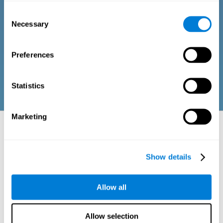
Consent
Necessary
Selection
問卷由一系列易於回答的問題組成，可由進行整體認知評估的
專業人員或患者自行完成。問卷收集涵蓋以下領域的資訊：身
體健康（處於適當的身體狀況）、心理健康（具有可接受的認
知、情緒和記憶過程狀態）和社會健康（保持健康、與我們周
Preferences
圍的人建立有益的關係）。代表每個領域的問題均適合該年齡
層成人和老年人的日常經驗。
Statistics
Marketing
待評估的神經心理學方面：領域和認知能
力
Show details
運動問題必須深入研究； 缺乏協調能力有時可能是由於嚴重的疾病造
成的。 了解與協調相關的不同認知能力的狀態可以幫助我們了解一個
人所遭受的症狀的嚴重程度。
Allow all
CogniFit 的協調認知評估 (CAB-CO) 密切注意以下與協調相關的能力的
測量：
Allow selection