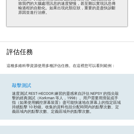
致我們的大腦處理訊息的速度變慢，甚至難以實現訊息傳
輸過程的自動化。如果出現此類症狀，重要的是盡快診斷
原因並進行治療。
評估任務
這種多維科學資源使用多種評估任務。在這裡您可以看到範例：
敲擊測試
速度測試 REST-HECOOR 練習的靈感來自評估 NEPSY 的指尖敲
擊的經典測試（Korkman 等人，1998）。用戶需要用滑鼠或手
指（如果使用觸控屏幕裝置）盡可能快速地在屏幕上的指定區域
持續點擊 10 秒鐘。收集的資料包括分配時間內的點擊次數、定
義區域內的點擊次數、定義區域外的點擊次數。