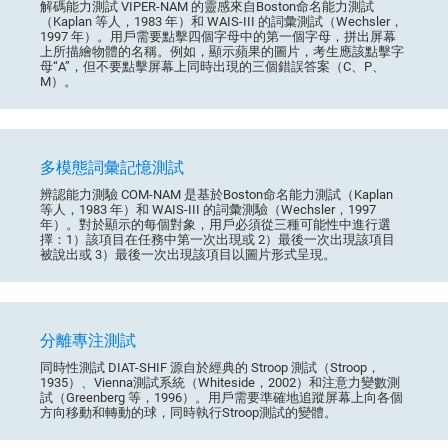
解碼能力測試 VIPER-NAM 的靈感來自Boston命名能力測試
（Kaplan 等人，1983 年）和 WAIS-III 的詞彙測試（Wechsler，
1997 年）。用戶需要點擊四個字母中的第一個字母，拼出屏幕
上所描繪物體的名稱。例如，顯示蘋果的圖片，考生應該點擊字
母“A”，但不要點擊屏幕上同時出現的三個錯誤答案（C、P、
M）。
多模態詞彙記憶測試
辨認能力測驗 COM-NAM 是基於Boston命名能力測試（Kaplan
等人，1983 年）和 WAIS-III 的詞彙測驗（Wechsler，1997
年）。對於顯示的每個對象，用戶必須從三種可能性中進行選
擇：1）該項目在任務中第一次出現或 2）最後一次出現該項目
被說出或 3）最後一次出現該項目以圖片形式呈現。
分離專注測試
同時性測試 DIAT-SHIF 源自於經典的 Stroop 測試（Stroop，
1935）、Vienna測試系統（Whiteside，2002）和注意力變數測
試（Greenberg 等，1996）。用戶需要準確地追蹤屏幕上向各個
方向移動和轉動的球，同時執行Stroop測試的變體。