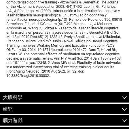
computerized cognitive training - Alzheimer's & Dementia: The Journal
of the Alzheimer's Association 2008; 4(4):T492, Lubrini, G., Periáñez,
J.A., & Ríos-Lago, M. (2009). Introducción a la estimulación cognitiva y
la rehabilitación neuropsicológica. En Estimulación cognitiva y
rehabilitación neuropsicológica (p.13). Rambla del Poblenou 156, 08018
Barcelona: Editorial UOC.cuatro (4): T492. Verghese J, J Mahoney,
Ambrosio AF, Wang C, Holtzer R. - Efecto de la rehabilitación cognitiva
en la marcha en personas mayores sedentarias - J Gerontol A Biol Sci
Med Sci. 2010 Dec;65(12):1338-43. Evelyn Shatil, Jaroslava Mikulecká,
Francesco Bellotti, Vladimír Burěs - Novel Television-Based Cognitive
Training Improves Working Memory and Executive Function - PLOS
ONE July 03, 2014. 10.1371/journal.pone.0101472. Gard T, Hölzel BK,
Lazar SW. The potential effects of meditation on age-related cognitive
decline: a systematic review. Ann N Y Acad Sci. 2014 Jan; 1307:89-103.
doi: 10.1111/nyas.12348. 2. Voss MW et al. Plasticity of brain networks
in a randomized intervention trial of exercise training in older adults.
Front Aging Neurosci. 2010 Aug 26;2. pii: 32. doi:
10.3389/fnagi.2010.00032.
大腦科學
研究
腦力遊戲