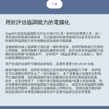
下载
用於評估協調能力的電腦化
CogniFit 的認知協調能力評估 (CAB-CO) 是一款領先的專業工具，由一
系列測試和各種任務組成，可以檢測并快速準確地評估是否存在症狀、
特徵和與協調能力喪失相關的認知過程功能障礙。
這種創新的線上協調能力測試是一種科學資源，使我們能夠進行完整的
心理篩檢，使我們能夠了解認知優勢和劣勢，並評估患有與協調能力相
關的認知障礙*的風險水平。 任何用戶（無論是專業人士或個人）都可
以輕鬆瀏覽認知評估。
用戶完成評估後即可獲得結果報告，這通常需要大約 20-30 分鐘。
隨著年齡的增長，我們常常開始注意到我們的協調能力下降； 我們甚
至可以感覺到我們失去了一些行動能力。 為了盡量減少這種惡化對我
們大腦的影響，強烈建議儘早進行診斷測試並保持足夠的認知刺激。
此外，在某些情況下，行動不便可能與認知障礙*或重大疾病有關。 對
於想要獲得運動技能和協調能力基線測量的人，或當存在與協調性相關
的症狀或問題時，建議進行這種神經心理學評估。 使用這種完整的神
經認知測試作為專業診斷的補充而不是替代臨床訪談非常重要。