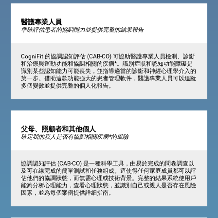
醫護專業人員
準確評估患者的協調能力並提供完整的結果報告
CogniFit 的協調認知評估 (CAB-CO) 可協助醫護專業人員檢測、診斷
和治療與運動功能和協調相關的疾病*。識別症狀和認知功能障礙是
識別某些認知能力可能喪失，並指導適當的診斷和神經心理學介入的
第一步。借助這款功能強大的患者管理軟件，醫護專業人員可以追蹤
多個變數並提供完整的個人化報告。
父母、照顧者和其他個人
確定我的親人是否有協調相關疾病*的風險
協調認知評估 (CAB-CO) 是一種科學工具，由易於完成的問卷調查以
及可在線完成的簡單測試和任務組成。這使得任何家庭成員都可以評
估他們的協調狀態，而無需心理或技術背景。完整的結果系統使用戶
能夠分析心理能力，查看心理狀態，並識別自己或親人是否存在風險
因素，並為每個案例提供詳細指南。