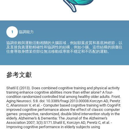
1
協調能力
協調依賴與運動活動相關的大腦區域，例如額葉皮質和基底神經節，以
及直接負責運動精確性和協調性的結構，例如小腦。這些結構的損傷往
往會導致身體某些部位無法移動或導致不穩定和不匹配的運動。
參考文獻
Shatil E (2013). Does combined cognitive training and physical activity
training enhance cognitive abilities more than either alone? A four-
condition randomized controlled trial among healthy older adults. Front.
Aging Neurosci. 5:8. doi: 10.3389/fnagi.2013.00008.Korczyn AD, Peretz
C, Aharonson V, et al. - Computer based cognitive training with CogniFit
improved cognitive performance above the effect of classic computer
games: prospective, randomized, double blind intervention study in the
elderly. Alzheimer's & Dementia: The Journal of the Alzheimer's
Association 2007; 3(3):S171.Shatil E, Korczyn AD, Peretz C, et al. -
Improving cognitive performance in elderly subjects using