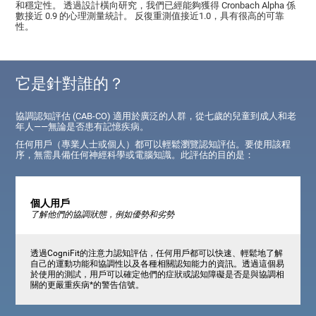
和穩定性。 透過設計橫向研究，我們已經能夠獲得 Cronbach Alpha 係
數接近 0.9 的心理測量統計。 反復重測值接近1.0，具有很高的可靠
性。
它是針對誰的？
協調認知評估 (CAB-CO) 適用於廣泛的人群，從七歲的兒童到成人和老
年人——無論是否患有記憶疾病。
任何用戶（專業人士或個人）都可以輕鬆瀏覽認知評估。要使用該程
序，無需具備任何神經科學或電腦知識。此評估的目的是：
個人用戶
了解他們的協調狀態，例如優勢和劣勢
透過CogniFit的注意力認知評估，任何用戶都可以快速、輕鬆地了解
自己的運動功能和協調性以及各種相關認知能力的資訊。透過這個易
於使用的測試，用戶可以確定他們的症狀或認知障礙是否是與協調相
關的更嚴重疾病*的警告信號。