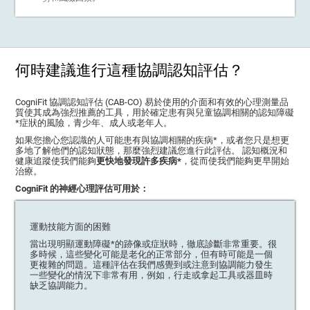
何時建議進行這種協調認知評估？
CogniFit 協調認知評估 (CAB-CO) 易於使用的介面和有效的心理測量品
質使其成為強烈推薦的工具，用於確定患有與兒童協調相關的認知障礙
*症狀的風險，青少年、成人或老年人。
如果您擔心您認識的人可能患有與協調相關的疾病*，或者您只是想更
多地了解他們的認知狀態，那麼強烈建議您進行此評估。 認知概況和
健康追蹤使我們能夠
更快地發現許多疾病*
，從而使我們能夠更早開始
治療。
CogniFit 的神經心理評估可用於：
運動技能方面的困難
當出現明顯運動障礙*的跡像或症狀時，徹底診斷非常重要。很
多時候，這些變化可能是老化的正常部分，但有時可能是一個
更複雜的問題。這種評估在我們感覺到或注意到協調能力發生
一些變化的情況下非常有用，例如，行走或拿起工具或器皿時
缺乏協調能力。