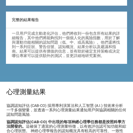
完整的結果報告
一旦用戶完成主動老化評估，他們將收到一份包含所有結果的詳
細報告，其中他們將能夠找到一個個人化的風險指數，用於了解
與運動功能相關的認知問題（低、中、或高風險）。他們還將找
到一系列症狀、警告信號、認知概況、結果分析以及建議和指
南。結果可以提供有價值的信息，並有助於確定支持策略或決定
哪位專家可以提供額外的測試，並更詳細地研究案例。
心理測量結果
協調認知評估 (CAB-CO) 採用專利演算法和人工智慧 (A.I.) 技術來分析
一千多個變量，並透過一系列心理測量結果通知用戶與協調相關的任何
認知問題風險.
協調認知評估(CAB-CO) 中出現的每項神經心理學任務都是按照科學方
法開發的。
這確保了適當的心理測量特徵，以有效評估認可知功能和綜
合心理狀態。 神經心理學報告的認知概況具有較高的可靠性、一致性