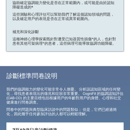
協助確定協調能力變化是否在正常範圍內，或可能是由於認知
障礙造成的*
這些測驗和心理評估可以幫助我們了解這個認知領域的問題，
以及確定用戶的表現是否在正常或異常範圍內。
補充和深化診斷
這種神經心理學探索既針對遭受已知器質性損傷*的人，也針對
患有其他可疑病理*的患者，這些病理可能導致協調功能障礙。
診斷標準問卷說明
我們的協調能力的變化可能非常令人擔憂。 分析該認知區域的任何變
化，尋找患者表現出的徵兆和症狀非常重要。 CogniFit 的協調認知評估
(CAB-CO) 的主要目標包括根據用戶的年齡對用戶的身體、心理和社交
健康進行問卷調查。
問卷中的問題與典型臨床訪談中的問題類似； 但是，它們已經過簡
化，因此幾乎任何參加評估的人都可以輕鬆理解。