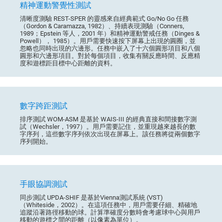
精神運動警覺性測試
清晰度測驗 REST-SPER 的靈感來自經典範式 Go/No Go 任務
（Gordon & Caramazza, 1982）、持續表現測驗（Conners,
1989；Epstein 等人，2001 年）和精神運動警戒任務（Dinges &
Powell）， 1985）。用戶需要快速按下屏幕上出現的圓圈，並
忽略也同時出現的六邊形。任務中嵌入了十六個圓形項目和八個
圓形和六邊形項目。對於每個項目，收集有關反應時間、反應精
度和遊標距目標中心距離的資料。
數字跨距測試
排序測試 WOM-ASM 是基於 WAIS-III 的經典直接和間接數字測
試（Wechsler，1997）。用戶需要記住，並重現越來越長的數
字序列，這些數字序列依次出現在屏幕上。該任務將從兩個數字
序列開始。
手眼協調測試
同步測試 UPDA-SHIF 是基於Vienna測試系統 (VST)
（Whiteside，2002）。在這項任務中，用戶需要仔細、精確地
追蹤沿著路徑移動的球。計算準確度分數時會考慮球中心與用戶
移動的遊標之間的距離（以像素為單位）。