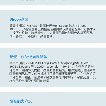
Stroop測試
等效性測試 INH-REST 是基於經典的 Stroop 測試（Stroop，
1935）。只有當屏幕上的顏色名稱與顯示顏色匹配時，彩要求考
生按下空格鍵（執行操作），如果顯示顏色與顏色名稱不匹配，
則不要按下（不執行）顏色名稱。
視覺工作記憶廣度測試
集中力測試 VISMEM-PLAN 以 Corsi 敲擊測試為參考（Corsi，
1972；Kessels 等，2000；Wechsler，1945）。在任務的第一
部分中，圓圈陣列內的一些圓圈會被點亮。用戶需要記住陣列中
哪些圓圈已點亮，然後嘗試以正確的順序重現序列。在任務的第
二部分中，在第一個屏幕和播放屏幕之間添加了 4 秒的延遲，以
增加用戶必須記住資訊的時間。
命名能力測試