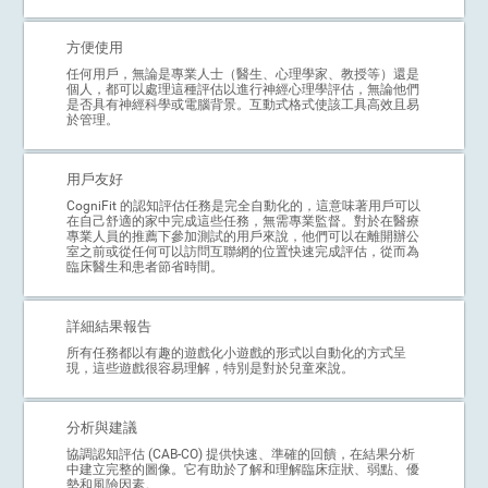
方便使用
任何用戶，無論是專業人士（醫生、心理學家、教授等）還是
個人，都可以處理這種評估以進行神經心理學評估，無論他們
是否具有神經科學或電腦背景。互動式格式使該工具高效且易
於管理。
用戶友好
CogniFit 的認知評估任務是完全自動化的，這意味著用戶可以
在自己舒適的家中完成這些任務，無需專業監督。對於在醫療
專業人員的推薦下參加測試的用戶來說，他們可以在離開辦公
室之前或從任何可以訪問互聯網的位置快速完成評估，從而為
臨床醫生和患者節省時間。
詳細結果報告
所有任務都以有趣的遊戲化小遊戲的形式以自動化的方式呈
現，這些遊戲很容易理解，特別是對於兒童來說。
分析與建議
協調認知評估 (CAB-CO) 提供快速、準確的回饋，在結果分析
中建立完整的圖像。它有助於了解和理解臨床症狀、弱點、優
勢和風險因素。