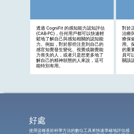
透過 CogniFit 的感知能力認知評估
對於
(CAB-PC)，任何用戶都可以快速輕
治療
鬆地了解自己與感知相關的認知能
療保
力。例如，對於那些注意到自己的
用。
感官知覺發生變化、視覺或聽覺能
的重
力喪失的人，或者只是想更多地了
員可
解自己的精神狀態的人來說，這可
關該
能特別有用。
好處
使用這種基於科學方法的數位工具來快速準確地評估感