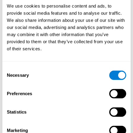
We use cookies to personalise content and ads, to
Люди с проблемами концентрации часто теряют или
provide social media features and to analyse our traffic.
забывают свои вещи
We also share information about your use of our site with
Этот нейропсихологический тест будет полезно пройти
всем, кто часто теряет нужные вещи или предметы,
our social media, advertising and analytics partners who
например, при выполнении каких-либо задач (игрушки,
may combine it with other information that you’ve
школьные принадлежности или предметы канцелярии
на работе, инструменты и т.д.). Такие люди забывчивы и
provided to them or that they’ve collected from your use
легко отвлекаются.
of their services.
Низкую мотивацию при выполнении задачи
При недостатке мотивации важно найти причину этого. У
Consent
людей с дефицитом концентрации часто возникают
проблемы с организацией и выполнением различных
Necessary
Selection
заданий и действий, и в большинстве случаев это не
связано с ленью или непониманием полученных
инструкций. Просто мозгу таких людей труднее подавить
внешние стимулы и сосредоточиться на чём-то одном.
Preferences
Поэтому важно понять причину такой ситуации.
Данные тесты или психологические исследования могут
Statistics
помочь нам понять, являются ли симптомы или жалобы
человека нормальными для его возраста.
Marketing