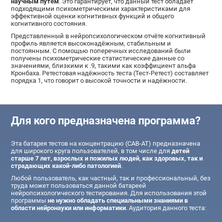
научным путём
. Это гарантирует, что данный тест обладает
подходящими психометрическими характеристиками для
эффективной оценки когнитивных функций и общего
когнитивного состояния.
Представленный в нейропсихологическом отчёте когнитивный
профиль является высоконадёжным, стабильным и
постоянным. С помощью поперечных исследований были
получены психометрические статистические данные со
значениями, близкими к .9, такими как коэффициент альфа
Кронбаха. Ретестовая надёжность теста (Тест-Ретест) составляет
порядка 1, что говорит о высокой точности и надёжности.
Для кого предназначена программа?
Эта батарея тестов на концентрацию (CAB-AT) предназначена
для широкого круга пользователей, в том числе для
детей
старше 7 лет, взрослых и пожилых людей, как здоровых, так и
страдающих какой-либо патологией
.
Любой пользователь, как частный, так и профессиональный, без
труда может пользоваться данной батареей
нейропсихологического тестирования. Для использования этой
программы
не нужно обладать специальными знаниями в
области нейронауки или информатики
. Аудитория данного теста: