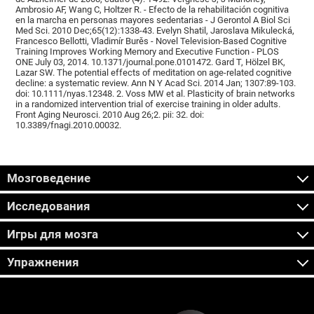
Ambrosio AF, Wang C, Holtzer R. - Efecto de la rehabilitación cognitiva
en la marcha en personas mayores sedentarias - J Gerontol A Biol Sci
Med Sci. 2010 Dec;65(12):1338-43. Evelyn Shatil, Jaroslava Mikulecká,
Francesco Bellotti, Vladimír Burěs - Novel Television-Based Cognitive
Training Improves Working Memory and Executive Function - PLOS
ONE July 03, 2014. 10.1371/journal.pone.0101472. Gard T, Hölzel BK,
Lazar SW. The potential effects of meditation on age-related cognitive
decline: a systematic review. Ann N Y Acad Sci. 2014 Jan; 1307:89-103.
doi: 10.1111/nyas.12348. 2. Voss MW et al. Plasticity of brain networks
in a randomized intervention trial of exercise training in older adults.
Front Aging Neurosci. 2010 Aug 26;2. pii: 32. doi:
10.3389/fnagi.2010.00032.
Мозговедение
Исследования
Игры для мозга
Упражнения