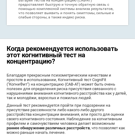
Батарея тестов на концентрацию (CAB-AT)
предоставляет быструю и точную обратную связь с
помощью комплексной системы анализа результатов,
что позволяет выявить и понять симптомы, сильные и
слабые стороны, а также индекс риска.
Когда рекомендуется использовать
этот когнитивный тест на
концентрацию?
Благодаря прекрасным психометрическим качествам и
простоте в использовании, Когнитивный тест CogniFit
("КогниФит") на концентрацию (CAB-AT) может быть очень
полезен для определения риска присутствия связанного с
нарушениями внимания когнитивного расстройства как у детей,
так и молодёжи, взрослых и пожилых людей.
Данный тест рекомендуется пройти при подозрении на
присутствие рассеянности либо какого-либо другого
расстройства концентрации внимания, или просто для оценки
своего когнитивного состояния. Наблюдение за когнитивным
профилем и самочувствием человека делает возможным
раннее обнаружение различных расстройств
, что позволяет как
можно раньше начать лечение.