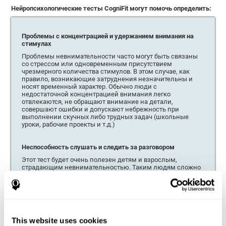
Нейропсихологические тесты CogniFit могут помочь определить:
Проблемы с концентрацией и удержанием внимания на
стимулах
Проблемы невнимательности часто могут быть связаны
со стрессом или одновременным присутствием
чрезмерного количества стимулов. В этом случае, как
правило, возникающие затруднения незначительны и
носят временный характер. Обычно люди с
недостаточной концентрацией внимания легко
отвлекаются, не обращают внимание на детали,
совершают ошибки и допускают небрежность при
выполнении скучных либо трудных задач (школьные
уроки, рабочие проекты и т.д.)
Неспособность слушать и следить за разговором
Этот тест будет очень полезен детям и взрослым,
страдающим невнимательностью. Таким людям сложно
воспринимать и обрабатывать полученные стимулы, а
также концентрироваться на них. Часто при разговоре с
таким человеком складывается впечатление, что он тебя
не слушает. Этим людям трудно сконцентрироваться на
том, что им говорят, а также следовать правилам и
инструкциям при выполнении какой-либо задачи или
This website uses cookies
проекта.