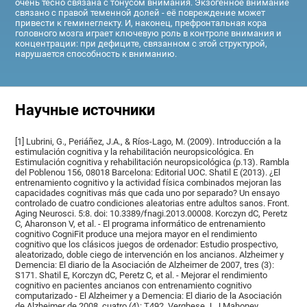
очень тесно связана с тонусом внимания. Экзогенное внимание
связано с правой теменной долей - её повреждение может
привести к геминеглекту. И, наконец, префронтальная кора
головного мозга играет ключевую роль в контроле внимания и
концентрации: при дефиците, связанном с этой структурой,
нарушается способность к вниманию.
Научные источники
[1] Lubrini, G., Periáñez, J.A., & Ríos-Lago, M. (2009). Introducción a la
estimulación cognitiva y la rehabilitación neuropsicológica. En
Estimulación cognitiva y rehabilitación neuropsicológica (p.13). Rambla
del Poblenou 156, 08018 Barcelona: Editorial UOC. Shatil E (2013). ¿El
entrenamiento cognitivo y la actividad física combinados mejoran las
capacidades cognitivas más que cada uno por separado? Un ensayo
controlado de cuatro condiciones aleatorias entre adultos sanos. Front.
Aging Neurosci. 5:8. doi: 10.3389/fnagi.2013.00008. Korczyn dC, Peretz
C, Aharonson V, et al. - El programa informático de entrenamiento
cognitivo CogniFit produce una mejora mayor en el rendimiento
cognitivo que los clásicos juegos de ordenador: Estudio prospectivo,
aleatorizado, doble ciego de intervención en los ancianos. Alzheimer y
Demencia: El diario de la Asociación de Alzheimer de 2007, tres (3):
S171. Shatil E, Korczyn dC, Peretz C, et al. - Mejorar el rendimiento
cognitivo en pacientes ancianos con entrenamiento cognitivo
computarizado - El Alzheimer y a Demencia: El diario de la Asociación
de Alzheimer de 2008, cuatro (4): T492. Verghese J, J Mahoney,