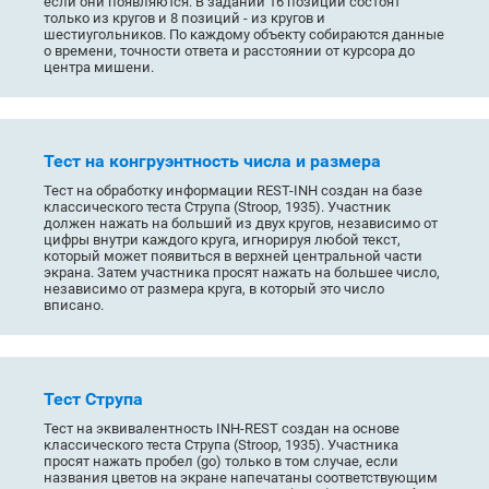
если они появляются. В задании 16 позиций состоят
только из кругов и 8 позиций - из кругов и
шестиугольников. По каждому объекту собираются данные
о времени, точности ответа и расстоянии от курсора до
центра мишени.
Тест на конгруэнтность числа и размера
Тест на обработку информации REST-INH создан на базе
классического теста Струпа (Stroop, 1935). Участник
должен нажать на больший из двух кругов, независимо от
цифры внутри каждого круга, игнорируя любой текст,
который может появиться в верхней центральной части
экрана. Затем участника просят нажать на большее число,
независимо от размера круга, в который это число
вписано.
Тест Струпа
Тест на эквивалентность INH-REST создан на основе
классического теста Струпа (Stroop, 1935). Участника
просят нажать пробел (go) только в том случае, если
названия цветов на экране напечатаны соответствующим