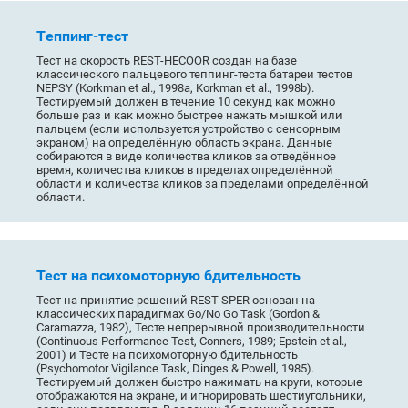
Tеппинг-тест
Тест на скорость REST-HECOOR создан на базе
классического пальцевого теппинг-теста батареи тестов
NEPSY (Korkman et al., 1998a, Korkman et al., 1998b).
Тестируемый должен в течение 10 секунд как можно
больше раз и как можно быстрее нажать мышкой или
пальцем (если используется устройство с сенсорным
экраном) на определённую область экрана. Данные
собираются в виде количества кликов за отведённое
время, количества кликов в пределах определённой
области и количества кликов за пределами определённой
области.
Тест на психомоторную бдительность
Тест на принятие решений REST-SPER основан на
классических парадигмах Go/No Go Task (Gordon &
Caramazza, 1982), Тесте непрерывной производительности
(Continuous Performance Test, Conners, 1989; Epstein et al.,
2001) и Тесте на психомоторную бдительность
(Psychomotor Vigilance Task, Dinges & Powell, 1985).
Тестируемый должен быстро нажимать на круги, которые
отображаются на экране, и игнорировать шестиугольники,