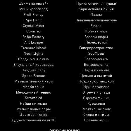
Шахматы онлайн
Приключения лягушки
Мини-кроссворд
Карамельная линия
Fruit Frenzy
Пазлы
Pipe Panic
Пингвин-исследователь
Crystal Miner
Числа
Солитер
Поймай лист
Robo Factory
Взорви шары
Ant Escape
Перекрёсток
Treasure Island
Гиперпространство
Neon Lights
ЗооФреш
Сведи меня с ума
Головоломка
Визуальный кроссворд
Бензоколонка
Найдите пару
Пары и суммы
Space Rescue
Целься и вычитай
Математический хаос
Поединок с мышкой
Марбл-гонка
Нужное усилие
Мелодичный теннис
Отрежь и упади
Scrambled
Скрести фишки
Найди питомца
Кувшинки
Музыкальные пары
Реактивное поле
Цветовая гонка
Слова и птицы
Художественный пазл 3D
Больше игр ...
Упражнения