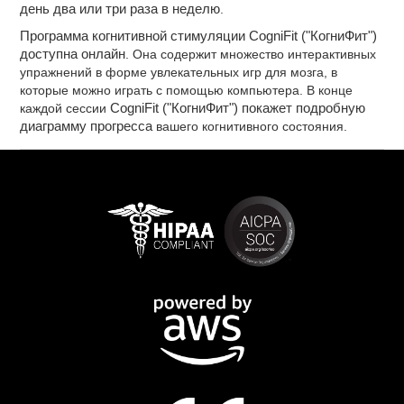
день два или три раза в неделю
.
Программа когнитивной стимуляции CogniFit ("КогниФит")
доступна онлайн
. Она содержит множество интерактивных
упражнений в форме увлекательных игр для мозга, в
которые можно играть с помощью компьютера. В конце
каждой сессии
CogniFit ("КогниФит") покажет подробную
диаграмму прогресса
вашего когнитивного состояния.