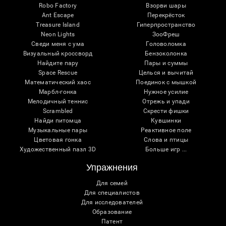
Robo Factory
Взорви шары
Ant Escape
Перекрёсток
Treasure Island
Гиперпространство
Neon Lights
ЗооФреш
Сведи меня с ума
Головоломка
Визуальный кроссворд
Бензоколонка
Найдите пару
Пары и суммы
Space Rescue
Целься и вычитай
Математический хаос
Поединок с мышкой
Марбл-гонка
Нужное усилие
Мелодичный теннис
Отрежь и упади
Scrambled
Скрести фишки
Найди питомца
Кувшинки
Музыкальные пары
Реактивное поле
Цветовая гонка
Слова и птицы
Художественный пазл 3D
Больше игр ...
Упражнения
Для семей
Для специалистов
Для исследователей
Образование
Патент