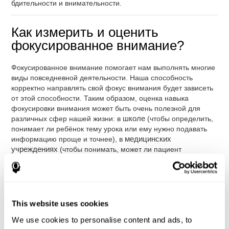
бдительности и внимательности.
Как измерить и оценить
фокусированное внимание?
Фокусированное внимание помогает нам выполнять многие
виды повседневной деятельности. Наша способность
корректно направлять свой фокус внимания будет зависеть
от этой способности. Таким образом, оценка навыка
фокусировки внимания может быть очень полезной для
различных сфер нашей жизни: в
школе
(чтобы определить,
понимает ли ребёнок тему урока или ему нужно подавать
информацию проще и точнее), в
медицинских
учреждениях
(чтобы понимать, может ли пациент
следовать полученным предписаниям или действовать в
своей привычной среде адекватным образом) или в
профессиональной сфере
(чтобы удостовериться,
способен ли человек управлять транспортным средством,
работать контролёром качества или офисным клерком, и
This website uses cookies
т.д).
We use cookies to personalise content and ads, to
С помощью
комплексного нейропсихологического