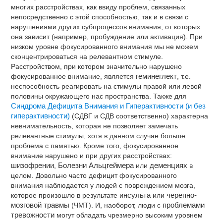
многих расстройствах, как ввиду проблем, связанных
непосредственно с этой способностью, так и в связи с
нарушениями других субпроцессов внимания, от которых
она зависит (например, пробуждение или активация). При
низком уровне фокусированного внимания мы не можем
сконцентрироваться на релевантном стимуле.
Расстройством, при котором значительно нарушено
фокусированное внимание, является
геминеглект
, т.е.
неспособность реагировать на стимулы правой или левой
половины окружающего нас пространства. Также для
Синдрома Дефицита Внимания и Гиперактивности (и без
гиперактивности)
(СДВГ и СДВ соответственно) характерна
невнимательность, которая не позволяет замечать
релевантные стимулы, хотя в данном случае больше
проблема с памятью. Кроме того, фокусированное
внимание нарушено и при других расстройствах:
шизофрении
,
Болезни Альцгеймера
или
деменциях
в
целом. Довольно часто дефицит фокусированного
внимания наблюдается у людей с повреждением мозга,
которое произошло в результате
инсульта
или
черепно-
мозговой травмы
(ЧМТ). И, наоборот, люди с
проблемами
тревожности
могут обладать чрезмерно высоким уровнем