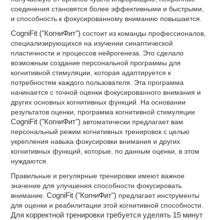
соединения становятся более эффективными и быстрыми,
и способность к фокусированному вниманию повышается.
CogniFit ("КогниФит")
состоит из команды профессионалов,
специализирующихся на изучении синаптической
пластичности и процессов нейрогенеза. Это сделало
возможным создание персональной программы для
когнитивной стимуляции, которая адаптируется к
потребностям каждого пользователя. Эта программа
начинается с точной оценки фокусированного внимания и
других основных когнитивных функций. На основании
результатов оценки, программа когнитивной стимуляции
CogniFit ("КогниФит")
автоматически предлагает вам
персональный режим когнитивных тренировок с целью
укрепления навыка фокусировки внимания и других
когнитивных функций, которые, по данным оценки, в этом
нуждаются.
Правильные и регулярные тренировки имеют важное
значение для улучшения способности фокусировать
внимание.
CogniFit ("КогниФит")
предлагает инструменты
для оценки и реабилитации этой когнитивной способности.
Для корректной тренировки требуется уделять 15 минут