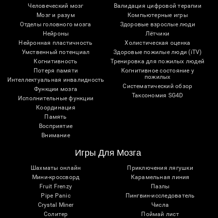
Человеческий мозг
Валидация цифровой терапии
Мозг и разум
Компьютерные игры
Отделы головного мозга
Здоровые взрослые люди
Нейроны
Лётчики
Нейронная пластичность
Холистическая оценка
Умственный потенциал
Здоровые пожилые люди (iTV)
Когнитивность
Тренировка для пожилых людей
Потеря памяти
Когнитивное состояние у
пожилых
Интеллектуальная инвалидность
Систематический обзор
Функции мозга
Таксономия SG4D
Исполнительные функции
Координация
Память
Восприятие
Внимание
Игры Для Мозга
Шахматы онлайн
Приключения лягушки
Мини-кроссворд
Карамельная линия
Fruit Frenzy
Пазлы
Pipe Panic
Пингвин-исследователь
Crystal Miner
Числа
Солитер
Поймай лист