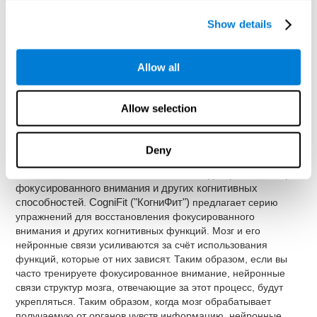
И наоборот, если сигналы загорятся красным, нажимать
на них не нужно.
Show details
Как улучшить фокусированное
Allow all
внимание?
Allow selection
Все когнитивные способности, в том числе фокусированное
внимание, можно улучшать и тренировать для повышения
их производительности.
CogniFit ("КогниФит")
даёт
Deny
возможность делать это профессионально.
Пластичность мозга
является основой для реабилитации
фокусированного внимания и других когнитивных
способностей
.
CogniFit ("КогниФит")
предлагает серию
упражнений для восстановления фокусированного
внимания и других когнитивных функций. Мозг и его
нейронные связи усиливаются за счёт использования
функций, которые от них зависят. Таким образом, если вы
часто тренируете фокусированное внимание, нейронные
связи структур мозга, отвечающие за этот процесс, будут
укрепляться. Таким образом, когда мозг обрабатывает
получаемую от органов чувств информацию, нейронные