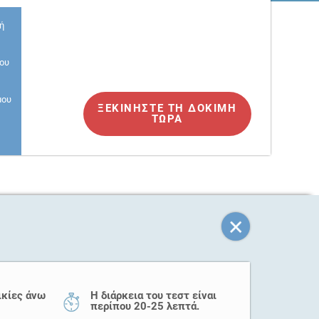
νή
μου
μου
ΞΕΚΙΝΉΣΤΕ ΤΗ ΔΟΚΙΜΉ
ΤΏΡΑ
λικίες άνω
Η διάρκεια του τεστ είναι
περίπου 20-25 λεπτά.