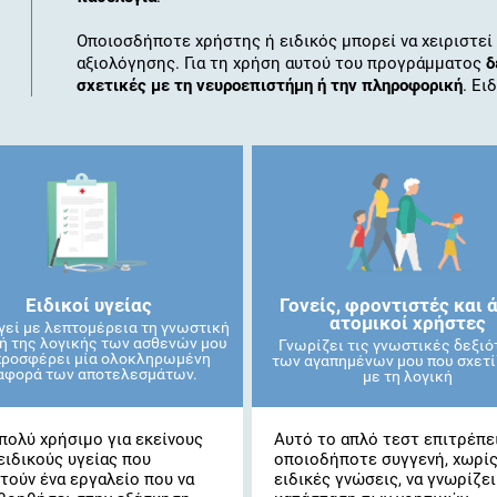
Οποιοσδήποτε χρήστης ή ειδικός μπορεί να χειριστεί
αξιολόγησης. Για τη χρήση αυτού του προγράμματος
δ
σχετικές με τη νευροεπιστήμη ή την πληροφορική
. Ει
Ειδικοί υγείας
Γονείς, φροντιστές και 
ατομικοί χρήστες
γεί με λεπτομέρεια τη γνωστική
ή της λογικής των ασθενών μου
Γνωρίζει τις γνωστικές δεξιό
προσφέρει μία ολοκληρωμένη
των αγαπημένων μου που σχετί
αφορά των αποτελεσμάτων.
με τη λογική
 πολύ χρήσιμο για εκείνους
Αυτό το απλό τεστ επιτρέπε
ειδικούς υγείας που
οποιοδήποτε συγγενή, χωρί
τούν ένα εργαλείο που να
ειδικές γνώσεις, να γνωρίζει