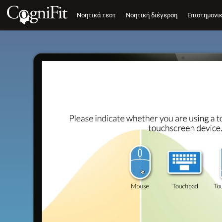
Νοητικά τεστ
Νοητική διέγερση
Επιστημονι