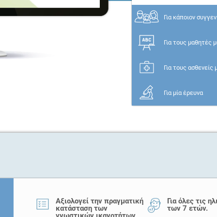
Για κάποιον συγγε
Για τους μαθητές 
Για τους ασθενείς 
Για μία έρευνα
Αξιολογεί την πραγματική
Για όλες τις η
κατάσταση των
των 7 ετών.
γνωστικών ικανοτήτων