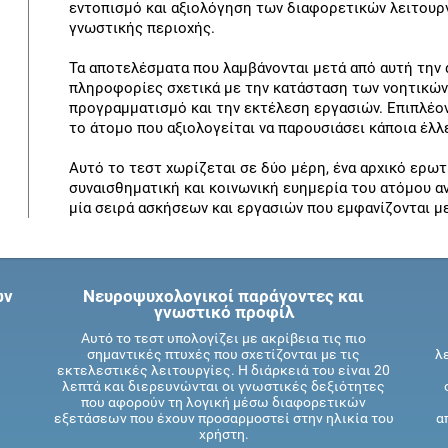
εντοπισμό και αξιολόγηση των διαφορετικών λειτουρ
γνωστικής περιοχής.
Τα αποτελέσματα που λαμβάνονται μετά από αυτή την 
πληροφορίες σχετικά με την κατάσταση των νοητικώ
προγραμματισμό και την εκτέλεση εργασιών. Επιπλέον,
το άτομο που αξιολογείται να παρουσιάσει κάποια έλλ
Αυτό το τεστ χωρίζεται σε δύο μέρη, ένα αρχικό ερω
συναισθηματική και κοινωνική ευημερία του ατόμου ανά
μία σειρά ασκήσεων και εργασιών που εμφανίζονται μ
ων
Νευροψυχολογικοί παράγοντες και
γνωστικό προφίλ
Αυτό το τεστ υπολογίζει με ακρίβεια τις πιο
ς
σημαντικές πτυχές που σχετίζονται με τις
λ
ς
εκτελεστικές λειτουργίες. Η διάρκειά του είναι 20
λεπτά και διερευνώνται οι γνωστικές δεξιότητες
που αφορούν τη λογική μέσω διαφορετικών
εξετάσεων που έχουν προσαρμοστεί στην ηλικία του
α
χρήστη.