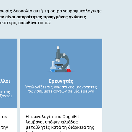
 χωρίς δυσκολία αυτή τη σειρά νευροψυχολογικής
εν είναι απαραίτητες προηγμένες γνώσεις
δικότερα, απευθύνεται σε:
άλλοι
Ερευνητές
Υπολογίζει τις γνωστικές ικανότητες
των συμμετεχόντων σε μία έρευνα
τητες
ζονται
ι σε
Η τεχνολογία του CogniFit
ς
λαμβάνει υπόψιν χιλιάδες
 την
μεταβλητές κατά τη διάρκεια της