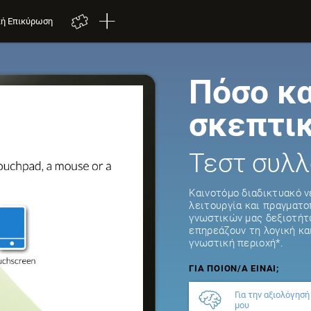
κή Επικύρωση
Πόσο κα
σκεπτικ
Τεστ συλλ
Καινοτόμο διαδικτυακό ν
λειτουργία και πραγματ
γνωστικών μας δεξιοτήτω
επηρεάζουν τη λογική κα
γνωστική περιοχή*.
ΓΙΑ ΠΟΙΌΝ/Α ΕΊΝΑΙ;
Για την αξιολόγησή
μου