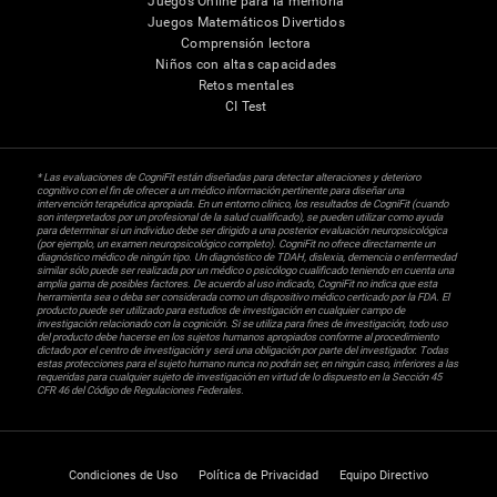
Juegos Online para la memoria
Juegos Matemáticos Divertidos
Comprensión lectora
Niños con altas capacidades
Retos mentales
CI Test
* Las evaluaciones de CogniFit están diseñadas para detectar alteraciones y deterioro
cognitivo con el fin de ofrecer a un médico información pertinente para diseñar una
intervención terapéutica apropiada. En un entorno clínico, los resultados de CogniFit (cuando
son interpretados por un profesional de la salud cualificado), se pueden utilizar como ayuda
para determinar si un individuo debe ser dirigido a una posterior evaluación neuropsicológica
(por ejemplo, un examen neuropsicológico completo). CogniFit no ofrece directamente un
diagnóstico médico de ningún tipo. Un diagnóstico de TDAH, dislexia, demencia o enfermedad
similar sólo puede ser realizada por un médico o psicólogo cualificado teniendo en cuenta una
amplia gama de posibles factores. De acuerdo al uso indicado, CogniFit no indica que esta
herramienta sea o deba ser considerada como un dispositivo médico certicado por la FDA. El
producto puede ser utilizado para estudios de investigación en cualquier campo de
investigación relacionado con la cognición. Si se utiliza para fines de investigación, todo uso
del producto debe hacerse en los sujetos humanos apropiados conforme al procedimiento
dictado por el centro de investigación y será una obligación por parte del investigador. Todas
estas protecciones para el sujeto humano nunca no podrán ser, en ningún caso, inferiores a las
requeridas para cualquier sujeto de investigación en virtud de lo dispuesto en la Sección 45
CFR 46 del Código de Regulaciones Federales.
Condiciones de Uso
Política de Privacidad
Equipo Directivo