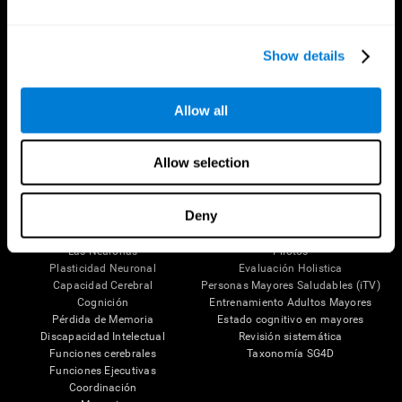
Show details
Síguenos en
Allow all
Allow selection
Tu Cerebro
Investigación
El Cerebro Humano
Validación de las Terapias Digitales
Deny
Mente y Cerebro
Juegos de Ordenador
Partes del cerebro
Adultos Sanos
Las Neuronas
Pilotos
Plasticidad Neuronal
Evaluación Holistica
Capacidad Cerebral
Personas Mayores Saludables (iTV)
Cognición
Entrenamiento Adultos Mayores
Pérdida de Memoria
Estado cognitivo en mayores
Discapacidad Intelectual
Revisión sistemática
Funciones cerebrales
Taxonomía SG4D
Funciones Ejecutivas
Coordinación