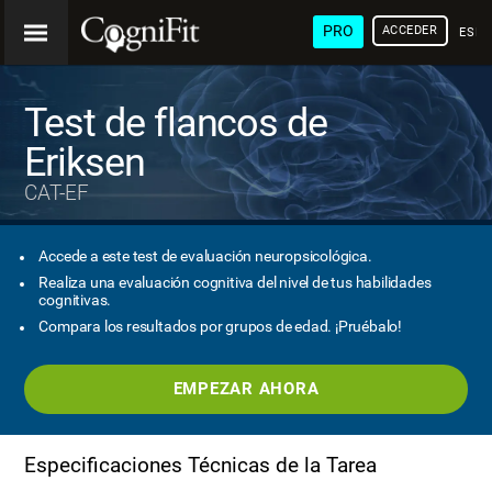
PRO
ACCEDER
ESP
Test de flancos de
Eriksen
CAT-EF
Accede a este test de evaluación neuropsicológica.
Realiza una evaluación cognitiva del nivel de tus habilidades
cognitivas.
Compara los resultados por grupos de edad. ¡Pruébalo!
EMPEZAR AHORA
Especificaciones Técnicas de la Tarea