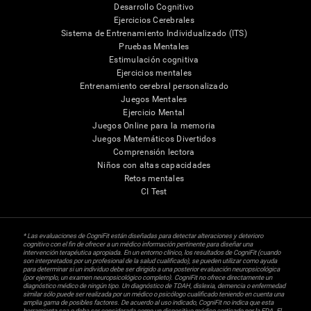
Desarrollo Cognitivo
Ejercicios Cerebrales
Sistema de Entrenamiento Individualizado (ITS)
Pruebas Mentales
Estimulación cognitiva
Ejercicios mentales
Entrenamiento cerebral personalizado
Juegos Mentales
Ejercicio Mental
Juegos Online para la memoria
Juegos Matemáticos Divertidos
Comprensión lectora
Niños con altas capacidades
Retos mentales
CI Test
* Las evaluaciones de CogniFit están diseñadas para detectar alteraciones y deterioro
cognitivo con el fin de ofrecer a un médico información pertinente para diseñar una
intervención terapéutica apropiada. En un entorno clínico, los resultados de CogniFit (cuando
son interpretados por un profesional de la salud cualificado), se pueden utilizar como ayuda
para determinar si un individuo debe ser dirigido a una posterior evaluación neuropsicológica
(por ejemplo, un examen neuropsicológico completo). CogniFit no ofrece directamente un
diagnóstico médico de ningún tipo. Un diagnóstico de TDAH, dislexia, demencia o enfermedad
similar sólo puede ser realizada por un médico o psicólogo cualificado teniendo en cuenta una
amplia gama de posibles factores. De acuerdo al uso indicado, CogniFit no indica que esta
herramienta sea o deba ser considerada como un dispositivo médico certicado por la FDA. El