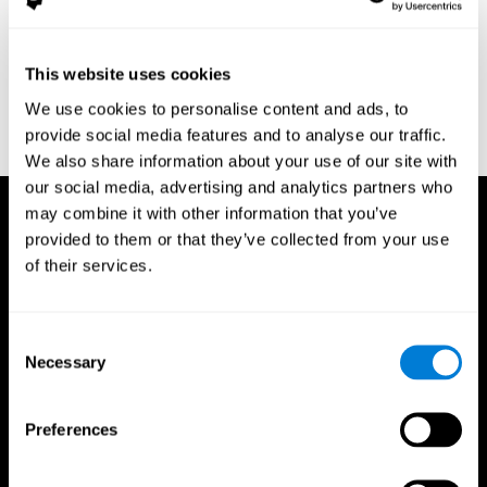
88(9), 1191-1196.
Edwards, J. D., Vance, D. E., Wadley, V. G., Cissell, G. M., Roenker,
D. L., & Ball, K. K. (2005). Reliability and validity of useful field of
This website uses cookies
view test scores as administered by personal computer. Journal
of clinical and experimental neuropsychology, 27(5), 529-543.
We use cookies to personalise content and ads, to
provide social media features and to analyse our traffic.
We also share information about your use of our site with
our social media, advertising and analytics partners who
may combine it with other information that you’ve
provided to them or that they’ve collected from your use
of their services.
Consent
Necessary
Selection
Preferences