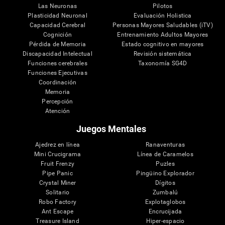
Las Neuronas
Pilotos
Plasticidad Neuronal
Evaluación Holistica
Capacidad Cerebral
Personas Mayores Saludables (iTV)
Cognición
Entrenamiento Adultos Mayores
Pérdida de Memoria
Estado cognitivo en mayores
Discapacidad Intelectual
Revisión sistemática
Funciones cerebrales
Taxonomía SG4D
Funciones Ejecutivas
Coordinación
Memoria
Percepción
Atención
Juegos Mentales
Ajedrez en línea
Ranaventuras
Mini Crucigrama
Línea de Caramelos
Fruit Frenzy
Puzles
Pipe Panic
Pingüino Explorador
Crystal Miner
Dígitos
Solitario
Zumbalú
Robo Factory
Explotaglobos
Ant Escape
Encrucijada
Treasure Island
Hiper-espacio