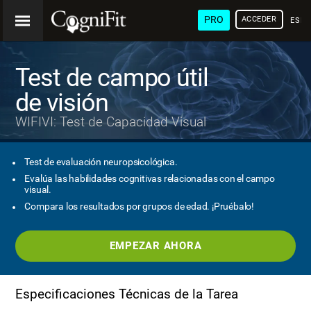
PRO
ACCEDER
ESP
Test de campo útil
de visión
WIFIVI: Test de Capacidad Visual
Test de evaluación neuropsicológica.
Evalúa las habilidades cognitivas relacionadas con el campo
visual.
Compara los resultados por grupos de edad. ¡Pruébalo!
EMPEZAR AHORA
Especificaciones Técnicas de la Tarea