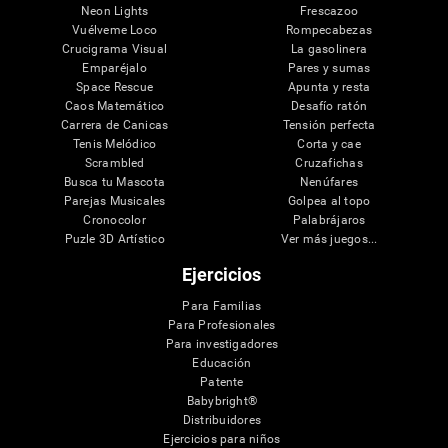
Neon Lights
Frescazoo
Vuélveme Loco
Rompecabezas
Crucigrama Visual
La gasolinera
Emparéjalo
Pares y sumas
Space Rescue
Apunta y resta
Caos Matemático
Desafío ratón
Carrera de Canicas
Tensión perfecta
Tenis Melódico
Corta y cae
Scrambled
Cruzafichas
Busca tu Mascota
Nenúfares
Parejas Musicales
Golpea al topo
Cronocolor
Palabrájaros
Puzle 3D Artístico
Ver más juegos...
Ejercicios
Para Familias
Para Profesionales
Para investigadores
Educación
Patente
Babybright®
Distribuidores
Ejercicios para niños