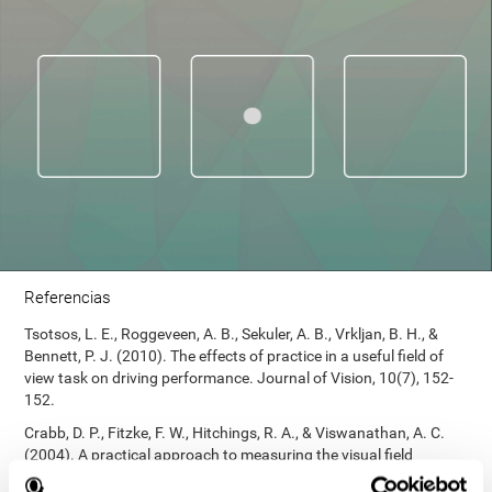
Referencias
Tsotsos, L. E., Roggeveen, A. B., Sekuler, A. B., Vrkljan, B. H., &
Bennett, P. J. (2010). The effects of practice in a useful field of
view task on driving performance. Journal of Vision, 10(7), 152-
152.
Crabb, D. P., Fitzke, F. W., Hitchings, R. A., & Viswanathan, A. C.
(2004). A practical approach to measuring the visual field
component of fitness to drive. British journal of ophthalmology,