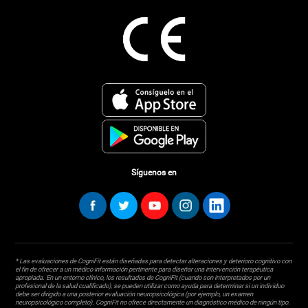
Síguenos en
* Las evaluaciones de CogniFit están diseñadas para detectar alteraciones y deterioro cognitivo con
el fin de ofrecer a un médico información pertinente para diseñar una intervención terapéutica
apropiada. En un entorno clínico, los resultados de CogniFit (cuando son interpretados por un
profesional de la salud cualificado), se pueden utilizar como ayuda para determinar si un individuo
debe ser dirigido a una posterior evaluación neuropsicológica (por ejemplo, un examen
neuropsicológico completo). CogniFit no ofrece directamente un diagnóstico médico de ningún tipo.