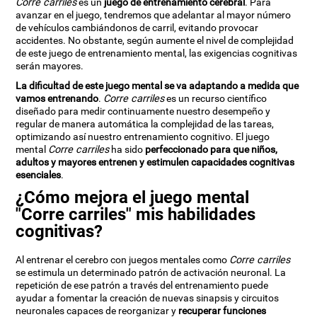
Corre carriles
es un
juego de entrenamiento cerebral
. Para
avanzar en el juego, tendremos que adelantar al mayor número
de vehículos cambiándonos de carril, evitando provocar
accidentes. No obstante, según aumente el nivel de complejidad
de este juego de entrenamiento mental, las exigencias cognitivas
serán mayores.
La dificultad de este juego mental se va adaptando a medida que
vamos entrenando
.
Corre carriles
es un recurso científico
diseñado para medir continuamente nuestro desempeño y
regular de manera automática la complejidad de las tareas,
optimizando así nuestro entrenamiento cognitivo. El juego
mental
Corre carriles
ha sido
perfeccionado para que niños,
adultos y mayores entrenen y estimulen capacidades cognitivas
esenciales
.
¿Cómo mejora el juego mental
"Corre carriles" mis habilidades
cognitivas?
Al entrenar el cerebro con juegos mentales como
Corre carriles
se estimula un determinado patrón de activación neuronal. La
repetición de ese patrón a través del entrenamiento puede
ayudar a fomentar la creación de nuevas sinapsis y circuitos
neuronales capaces de reorganizar y
recuperar funciones