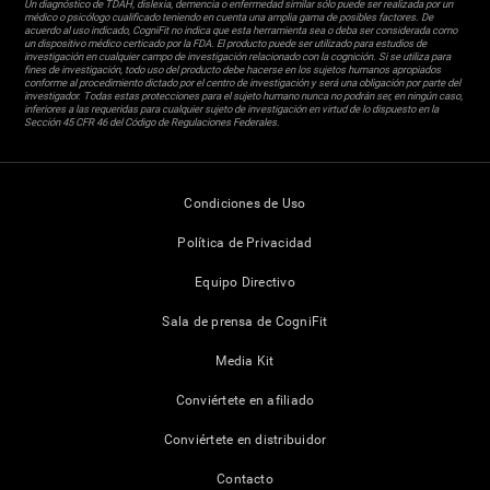
Un diagnóstico de TDAH, dislexia, demencia o enfermedad similar sólo puede ser realizada por un
médico o psicólogo cualificado teniendo en cuenta una amplia gama de posibles factores. De
acuerdo al uso indicado, CogniFit no indica que esta herramienta sea o deba ser considerada como
un dispositivo médico certicado por la FDA. El producto puede ser utilizado para estudios de
investigación en cualquier campo de investigación relacionado con la cognición. Si se utiliza para
fines de investigación, todo uso del producto debe hacerse en los sujetos humanos apropiados
conforme al procedimiento dictado por el centro de investigación y será una obligación por parte del
investigador. Todas estas protecciones para el sujeto humano nunca no podrán ser, en ningún caso,
inferiores a las requeridas para cualquier sujeto de investigación en virtud de lo dispuesto en la
Sección 45 CFR 46 del Código de Regulaciones Federales.
Condiciones de Uso
Política de Privacidad
Equipo Directivo
Sala de prensa de CogniFit
Media Kit
Conviértete en afiliado
Conviértete en distribuidor
Contacto