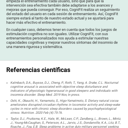
empieza el entrenamiento cada usuario, sino que para que la
intervención sea efectiva también debe adaptarse a los avances y
mejoras que pueda conseguir. Por eso, CogniFit realiza un seguimiento
del estado del usuario en cada sesión de entrenamiento. Así, CogniFit
siempre estará al tanto de nuestro estado actual y se ajustará para
hacer más efectivo el entrenamiento.
En cualquier caso, debemos tener en cuenta que todos los juegos de
estimulación cognitiva no son iguales. Utilizar CogniFit, con sus
entrenamientos personalizados nos ayuda a estimular nuestras
capacidades cognitivas y mejorar nuestros síntomas del insomnio de
una manera rigurosa y sistemática.
Referencias científicas
Kalmbach, D.A., Buysse, D.J., Cheng, P., Roth, T., Yang, A. Drake, C.L. Nocturnal
cognitive arousal is associated with objective sleep disturbance and
indicators of physiologic hyperarousal in good sleepers and individuals with
insomnia disorder. Sleep Med. 2019 Nov, In press.
Oshi, K., Okauchi, H., Yamamoto, S., Higo-Yamatmoto, S. Dietary natural cocoa
ameliorates disrupted circadian rhythms in locomotor activity and sleep-wake
cycles in mice with chronic sleep disorders caused by psychophysiological
stress. Nutrition. 2020 Feb (4):75-76.
Taylor, D.J., Pruiksma, K.E., Hale, W., McLean, C.P., Zandberg, L., Brown, L., Mintz,
J., Young-McCaughan, S., Peterson, A.L., Jarvis, J.S., Dondanville, K.A., Litz, B.T.,
Roache, J., Foa, E.B. Sleep problems in active duty military personnel seeking