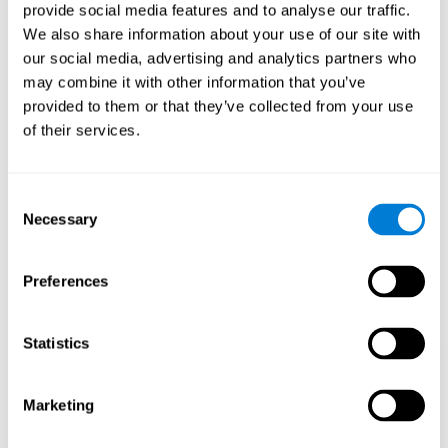
no le resulten tan costosas. Como consecuencia, las áreas del cerebro
provide social media features and to analyse our traffic.
implicadas serán más eficientes, fortaleciendo estas capacidades
We also share information about your use of our site with
entrenadas.
our social media, advertising and analytics partners who
Cuando estas actividades se adaptan a nuestras necesidades, como
ocurre con el entrenamiento de CogniFit, las capacidades cognitivas
may combine it with other information that you’ve
pueden mejorar y, además, ayudar a reducir los síntomas del insomnio
provided to them or that they’ve collected from your use
de los adultos. Esto se puede traducir en una mayor calidad de vida y en
un mayor rendimiento en las actividades de la vida diaria.
of their services.
1ª SEMANA
2ª SEMANA
3ª SEMANA
Consent
Necessary
Selection
Preferences
Statistics
Proyección gráfica orientativa de las redes neuronales después de
3
semanas.
Marketing