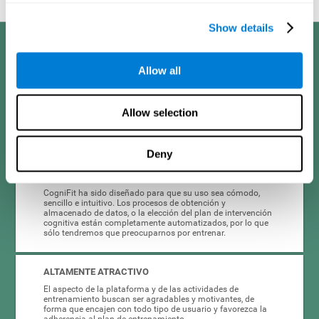
Show details
Sus ventajas
Allow all
El entrenamiento cognitivo para adultos con insomnio que ofrece
CogniFit ha sido diseñado tras muchos años de investigación que han
permitido optimizar sus características. Alguna de las ventajas que
convierten a este entrenamiento cognitivo online en la mejor opción si
Allow selection
se quieren estimular las capacidades cognitivas alteradas en los
adultos con insomnio son:
Deny
FÁCIL DE GESTIONAR
CogniFit ha sido diseñado para que su uso sea cómodo,
sencillo e intuitivo. Los procesos de obtención y
almacenado de datos, o la elección del plan de intervención
cognitiva están completamente automatizados, por lo que
sólo tendremos que preocuparnos por entrenar.
ALTAMENTE ATRACTIVO
El aspecto de la plataforma y de las actividades de
entrenamiento buscan ser agradables y motivantes, de
forma que encajen con todo tipo de usuario y favorezca la
adherencia al plan de entrenamiento.