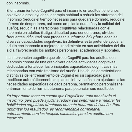
con insomnio.
El entrenamiento de CogniFit para el insomnio en adultos tiene unos
objetivos claros: ayudar a la terapia habitual a reducir los síntomas del
insomnio (reducir el tiempo necesario para quedarse dormido, reducir el
número de despertares, así como ampliar la duración y la calidad del
sueño), reducir las alteraciones cognitivas relacionadas con el
insomnio en adultos (fatiga, dificultad para concentrarse, olvidos
frecuentes, dificultad para procesar la información) y fortalecer las
diversas capacidades cognitivas. En definitiva, esto pretende ayudar al
adulto con insomnio a mejorar el rendimiento en sus actividades del día
a día, favoreciendo los ámbitos personales, académicos y laborales.
La intervención cognitiva que ofrece CogniFit para los adultos con
insomnio consta de una gran diversidad de actividades cognitivas
dedicadas a fortalecer las principales capacidades cognitivas más
relacionadas con este trastorno del sueño. Una de las características
distintivas del entrenamiento de CogniFit es su capacidad para
modificar automáticamente su plan de intervención para ajustarse a las
necesidades específicas de cada persona, permitiendo personalizar el
entrenamiento de forma autónoma para potenciar sus resultados.
Es importante tener en cuenta que CogniFit no trata por sí solo el
insomnio, pero puede ayudar a reducir sus síntomas y a mejorar las
habilidades cognitivas afectadas por este trastorno del sueño. Para
optimizar los resultados, es recomendable combinar el
entrenamiento con las terapias habituales para los adultos con
insomnio.