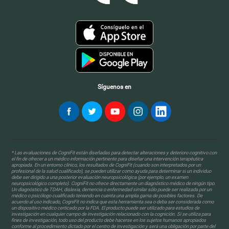
Síguenos en
* Las evaluaciones de CogniFit están diseñadas para detectar alteraciones y deterioro cognitivo con
el fin de ofrecer a un médico información pertinente para diseñar una intervención terapéutica
apropiada. En un entorno clínico, los resultados de CogniFit (cuando son interpretados por un
profesional de la salud cualificado), se pueden utilizar como ayuda para determinar si un individuo
debe ser dirigido a una posterior evaluación neuropsicológica (por ejemplo, un examen
neuropsicológico completo). CogniFit no ofrece directamente un diagnóstico médico de ningún tipo.
Un diagnóstico de TDAH, dislexia, demencia o enfermedad similar sólo puede ser realizada por un
médico o psicólogo cualificado teniendo en cuenta una amplia gama de posibles factores. De
acuerdo al uso indicado, CogniFit no indica que esta herramienta sea o deba ser considerada como
un dispositivo médico certicado por la FDA. El producto puede ser utilizado para estudios de
investigación en cualquier campo de investigación relacionado con la cognición. Si se utiliza para
fines de investigación, todo uso del producto debe hacerse en los sujetos humanos apropiados
conforme al procedimiento dictado por el centro de investigación y será una obligación por parte del