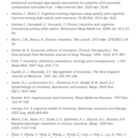
behavioral technique App-based intervention for patients with insomnia:
randomized controlled trial. J Med Internet Res. 2020 Apr. 22(4).
Haimov, I., Shatil, E. Cognitive training improves sleep quality and cognitive
function among older adults with insomnia. PLOS One. 2013 Apr. 8(4).
Haimov, I., Hanukkah, E., Horowitz, Y. Chronic insomnia and cognitive
functioning among older adults. Behavioral Sleep Medicine. 2008 Jan. 6(1):32-
54.
Morin, C.M., Benca, R. Chronic insomnia. The Lancet. 2012 Mar. 379(9821):24-
30.
Stoller, M. K. Economic effects of insomnia. Clinical Therapeutics: The
International Peer-Reviewed Journal of Drug Therapy. 1994. 16(5), 873–897.
Roth, T. Insomnia: Definition, prevalence, etiology, and consequences. J Clin
Sleep Med. 2007 Aug. 3(5):7-10.
Kupfer, D. J., Reynolds, C.F. Management of Insomnia. The New England
Journal of Medicine. 1997 Jan, 336:341-346.
Taylor, D.J., Lichtenstein, K.L., Durrence, H.H., Reidel, B.W., Bush, A.J.
Epidemiology of insomnia, depression, and anxiety. Sleep. 2005 Nov,
28(1):1457-1464.
Bonnet, M.H. Hyperarousal and insomnia. Sleep Medicine Reviews. 1997 Dec,
1(2):97-108.
Harvey, A.G. A cognitive model of insomnia. Behaviour research and therapy.
2002 Aug, 40(8):869-893.
Morin, C.M., Hauri, P.J., Espie, C.A., Spielman, A.J., Buysse, D.J., Bootzin, R.R.
Nonpharmacologic treatment of chronic insomnia. Sleep. 1999 Dec,
22(8):1134-1156.
Zhao, Y., Zhang, Y., Yang, Z., Wang, J., Xiong, Z., Liao, J., Hao, L., Liu, G., Ren, Y.,