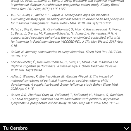
Wang, Q., Duan, L., Zheng, Z., Dong, J. Sleep disorders and cognitive impairment
in peritoneal dialysis: A multicenter prospective cohort study. Kidney Blood
Press Res. 2019 Sep, 44(5):1115-1127.
Yu, J.S., Kuhn, E., Miller, K.E., Taylor, K. Smartphone apps for insomnia:
examining existing apps’ usability and adherence to evidence-based principles
for insomnia management. Transl Behav Med. 2019 Jan, 9(1):110-119.
Patel, s., Ojo, O., Genc, G., Oravivattanakul, S., Huo, Y., Rasameesoraj, T., Wang,
L., Bena, J., Drerup, M., Foldvary-Schaefer, N., Ahmed, A., Fernandez, H.H. A
computerized cognitive behavioral therapy randomized, controlled, pilot trial
for insomnia in Parkinson disease (ACCORD-PD). J Clin Mov Disord. 2017 Aug,
4:16.
Cellini, N. Memory consolidation in sleep disorders. Sleep Med Rev. 2017 Oct,
35:101-112.
Fortier-Brochu, É., Beaulieu-Bonneau, S., Ivers, H., Morin, C.M. Insomnia and
daytime cognitive performance: a meta-analysis. Sleep Medicine Reviews.
2012 Feb, 16(1):82-94.
Adler, I,. Weidner, K, Eberhard-Gran, M., Garthus-Niegel, S. The impact of
maternal symptoms of perinatal insomnia on social-emotional child
development: A population-based, 2-year follow-up study. Behav Sleep Med.
2020 Apr, 4:1-15.
Osnes, R.S., Eberhard-Gran, M., Follestad, T., Kallestad, H., Morken, G., Roaldset,
J.O. Mild-pregnancy insomnia and its association with perinatal depressive
symptoms: A prospective cohort study. Behav Sleep Med. 2020 Mar, 31:1-18.
Tu Cerebro