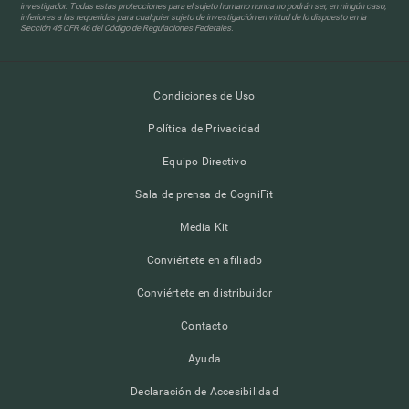
investigador. Todas estas protecciones para el sujeto humano nunca no podrán ser, en ningún caso,
inferiores a las requeridas para cualquier sujeto de investigación en virtud de lo dispuesto en la
Sección 45 CFR 46 del Código de Regulaciones Federales.
Condiciones de Uso
Política de Privacidad
Equipo Directivo
Sala de prensa de CogniFit
Media Kit
Conviértete en afiliado
Conviértete en distribuidor
Contacto
Ayuda
Declaración de Accesibilidad