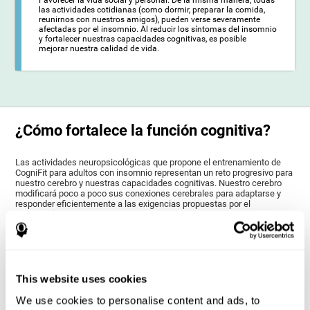
Favorecer la vida social y personal. De la misma manera, todas
las actividades cotidianas (como dormir, preparar la comida,
reunirnos con nuestros amigos), pueden verse severamente
afectadas por el insomnio. Al reducir los síntomas del insomnio
y fortalecer nuestras capacidades cognitivas, es posible
mejorar nuestra calidad de vida.
¿Cómo fortalece la función cognitiva?
Las actividades neuropsicológicas que propone el entrenamiento de
CogniFit para adultos con insomnio representan un reto progresivo para
nuestro cerebro y nuestras capacidades cognitivas. Nuestro cerebro
modificará poco a poco sus conexiones cerebrales para adaptarse y
responder eficientemente a las exigencias propuestas por el
entrenamiento.
Esta capacidad de nuestro cerebro para modificar su estructura con el
fin de adaptarse a la estimulación recibida, es la llamada “plasticidad
neuronal”. Este mecanismo, presente en mayor o menor medida
durante toda la vida, permite moldear nuestro cerebro dentro de las
posibilidades en función de nuestra experiencia. Así, si las actividades
This website uses cookies
de CogniFit nos demandan constantemente un esfuerzo adecuado para
una capacidad cognitiva (como la memoria o la atención), nuestro
We use cookies to personalise content and ads, to
cerebro intentará modificarse ligeramente para que estas actividades