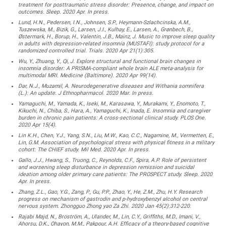
treatment for posttraumatic stress disorder: Presence, change, and impact on
outcomes. Sleep. 2020 Apr. In press.
Lund, H.N., Pedersen, I.N., Johnsen, S.P., Heymann-Szlachcinska, A.M.,
Tuszewska, M., Bizik, G., Larsen, J.I., Kulhay, E., Larsen, A., Grønbech, B.,
Østermark, H., Borup, H., Valentin, J.B., Mainz, J. Music to improve sleep quality
in adults with depression-related insomnia (MUSTAFI): study protocol for a
randomized controlled trial. Trials. 2020 Apr 21(1):305.
Wu, Y., Zhuang, Y., Qi, J. Explore structural and functional brain changes in
insomnia disorder: A PRISMA-compliant whole brain ALE meta-analysis for
multimodal MRI. Medicine (Baltimore). 2020 Apr 99(14).
Dar, N.J., Muzamil, A. Neurodegenerative diseases and Withania somnifera
(L.): An update. J Ethnopharmacol. 2020 Mar. In press.
Yamaguchi, M., Yamada, K., Iseki, M., Karasawa, Y., Murakami, Y., Enomoto, T.,
Kikuchi, N., Chiba, S., Hara, A., Yamaguchi, K., Inada, E. Insomnia and caregiver
burden in chronic pain patients: A cross-sectional clinical study. PLOS One.
2020 Apr 15(4).
Lin K.H., Chen, Y.J., Yang, S.N., Liu, M.W., Kao, C.C., Nagamine, M., Vermetten, E.,
Lin, G.M. Association of psychological stress with physical fitness in a military
cohort: The CHIEF study. Mil Med. 2020 Apr. In press.
Gallo, J.J., Hwang, S., Truong, C., Reynolds, C.F., Spira, A.P. Role of persistent
and worsening sleep disturbance in depression remission and suicidal
ideation among older primary care patients: The PROSPECT study. Sleep. 2020
Apr. In press.
Zhang, Z.L., Gao, Y.G., Zang, P., Gu, P.P., Zhao, Y., He, Z.M., Zhu, H.Y. Research
progress on mechanism of gastrodin and p-hydroxybenzyl alcohol on central
nervous system. Zhongguo Zhong yao Za Zhi. 2020 Jan 45(2):312-220.
Rajabi Majd, N., Broström, A., Ulander, M., Lin, C.Y., Griffiths, M.D., Imani, V.,
Ahorsu, D.K., Ohayon, M.M., Pakpour, A.H. Efficacy of a theory-based cognitive