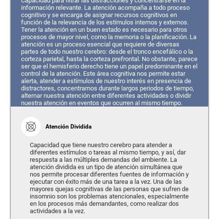
Capacidad para filtrar las distracciones y concentrarse en la
información relevante. La atención acompaña a todo proceso
cognitivo y se encarga de asignar recursos cognitivos en
función de la relevancia de los estímulos internos y externos.
Tener la atención en un buen estado es necesario para otros
procesos de mayor nivel, como la memoria o la planificación. La
atención es un proceso esencial que requiere de diversas
partes de todo nuestro cerebro: desde el tronco encefálico o la
corteza parietal, hasta la corteza prefrontal. No obstante, parece
ser que el hemisferio derecho tiene un papel predominante en el
control de la atención. Este área cognitiva nos permite estar
alerta, atender a estímulos de nuestro interés en presencia de
distractores, concentrarnos durante largos periodos de tiempo,
alternar nuestra atención entre diferentes actividades o dividir
nuestra atención en eventos que ocurren al mismo tiempo.
Atención Dividida
Capacidad que tiene nuestro cerebro para atender a
diferentes estímulos o tareas al mismo tiempo, y así, dar
respuesta a las múltiples demandas del ambiente. La
atención dividida es un tipo de atención simultánea que
nos permite procesar diferentes fuentes de información y
ejecutar con éxito más de una tarea a la vez. Una de las
mayores quejas cognitivas de las personas que sufren de
insomnio son los problemas atencionales, especialmente
en los procesos más demandantes, como realizar dos
actividades a la vez.