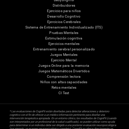
Distribuidores
Ejercicios para niños
Desarrollo Cognitivo
Ejercicios Cerebrales
Sistema de Entrenamiento Individualizado (ITS)
Pruebas Mentales
Estimulación cognitiva
Ejercicios mentales
Entrenamiento cerebral personalizado
Juegos Mentales
Ejercicio Mental
Juegos Online para la memoria
Juegos Matemáticos Divertidos
Comprensión lectora
Niños con altas capacidades
Retos mentales
CI Test
* Las evaluaciones de CogniFit están diseñadas para detectar alteraciones y deterioro
cognitivo con el fin de ofrecer a un médico información pertinente para diseñar una
intervención terapéutica apropiada. En un entorno clínico, los resultados de CogniFit (cuando
son interpretados por un profesional de la salud cualificado), se pueden utilizar como ayuda
para determinar si un individuo debe ser dirigido a una posterior evaluación neuropsicológica
(por ejemplo, un examen neuropsicológico completo). CogniFit no ofrece directamente un