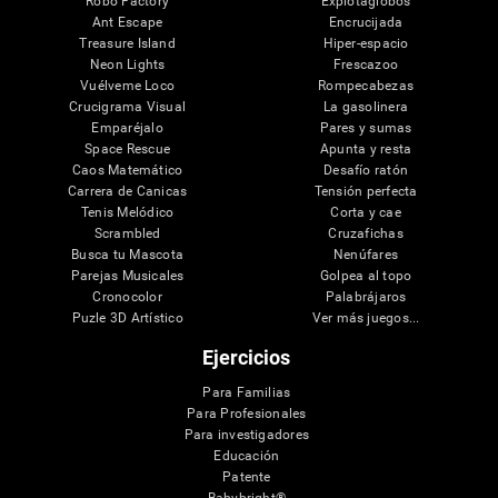
Robo Factory
Explotaglobos
Ant Escape
Encrucijada
Treasure Island
Hiper-espacio
Neon Lights
Frescazoo
Vuélveme Loco
Rompecabezas
Crucigrama Visual
La gasolinera
Emparéjalo
Pares y sumas
Space Rescue
Apunta y resta
Caos Matemático
Desafío ratón
Carrera de Canicas
Tensión perfecta
Tenis Melódico
Corta y cae
Scrambled
Cruzafichas
Busca tu Mascota
Nenúfares
Parejas Musicales
Golpea al topo
Cronocolor
Palabrájaros
Puzle 3D Artístico
Ver más juegos...
Ejercicios
Para Familias
Para Profesionales
Para investigadores
Educación
Patente
Babybright®