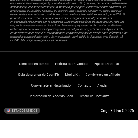
diagnóstico médico de ningún tipo. Un diagnóstico de TDAH, dislexia, demencia o enfermedad
similar sólo puede ser realizada por un médico o psicólogo cualificado teniendo en cuenta una
amplia gama de posibles factores. De acuerdo al uso indicado, CogniFit no indica que esta
herramienta sea o deba ser considerada como un dispositivo médico certicado por la FDA. El
producto puede ser utilizado para estudios de investigación en cualquier campo de
investigación relacionado con la cognición. Si se utiliza para fines de investigación, todo uso
del producto debe hacerse en los sujetos humanos apropiados conforme al procedimiento
dictado por el centro de investigación y será una obligación por parte del investigador. Todas
estas protecciones para el sujeto humano nunca no podrán ser, en ningún caso, inferiores a las
requeridas para cualquier sujeto de investigación en virtud de lo dispuesto en la Sección 45
CFR 46 del Código de Regulaciones Federales.
Condiciones de Uso
Política de Privacidad
Equipo Directivo
Sala de prensa de CogniFit
Media Kit
Conviértete en afiliado
Conviértete en distribuidor
Contacto
Ayuda
Declaración de Accesibilidad
Centro de Confianza
CogniFit Inc © 2026
ESTADOS UNIDOS