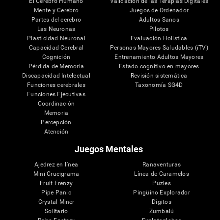
El Cerebro Humano
Validación de las Terapias Digitales
Mente y Cerebro
Juegos de Ordenador
Partes del cerebro
Adultos Sanos
Las Neuronas
Pilotos
Plasticidad Neuronal
Evaluación Holistica
Capacidad Cerebral
Personas Mayores Saludables (iTV)
Cognición
Entrenamiento Adultos Mayores
Pérdida de Memoria
Estado cognitivo en mayores
Discapacidad Intelectual
Revisión sistemática
Funciones cerebrales
Taxonomía SG4D
Funciones Ejecutivas
Coordinación
Memoria
Percepción
Atención
Juegos Mentales
Ajedrez en línea
Ranaventuras
Mini Crucigrama
Línea de Caramelos
Fruit Frenzy
Puzles
Pipe Panic
Pingüino Explorador
Crystal Miner
Dígitos
Solitario
Zumbalú