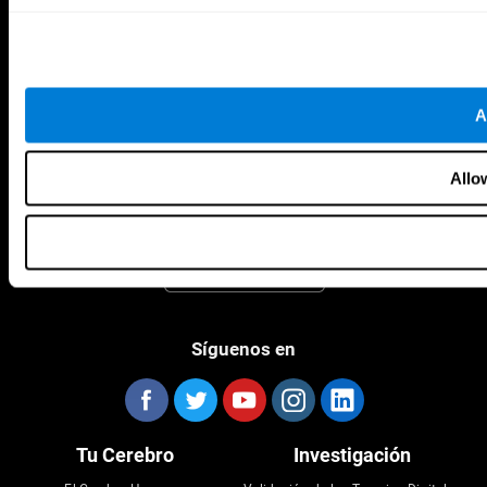
A
CogniFit App
Allo
Síguenos en
Tu Cerebro
Investigación