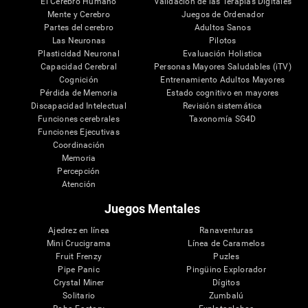
El Cerebro Humano
Validación de las Terapias Digitales
Mente y Cerebro
Juegos de Ordenador
Partes del cerebro
Adultos Sanos
Las Neuronas
Pilotos
Plasticidad Neuronal
Evaluación Holistica
Capacidad Cerebral
Personas Mayores Saludables (iTV)
Cognición
Entrenamiento Adultos Mayores
Pérdida de Memoria
Estado cognitivo en mayores
Discapacidad Intelectual
Revisión sistemática
Funciones cerebrales
Taxonomía SG4D
Funciones Ejecutivas
Coordinación
Memoria
Percepción
Atención
Juegos Mentales
Ajedrez en línea
Ranaventuras
Mini Crucigrama
Línea de Caramelos
Fruit Frenzy
Puzles
Pipe Panic
Pingüino Explorador
Crystal Miner
Dígitos
Solitario
Zumbalú