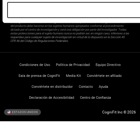
diagnóstico médico de ningún tipo. Un diagnóstico de TDAH, dislexia, demencia o enfermedad
similar sólo puede ser realizada por un médico o psicólogo cualificado teniendo en cuenta una
amplia gama de posibles factores. De acuerdo al uso indicado, CogniFit no indica que esta
herramienta sea o deba ser considerada como un dispositivo médico certicado por la FDA. El
producto puede ser utilizado para estudios de investigación en cualquier campo de
investigación relacionado con la cognición. Si se utiliza para fines de investigación, todo uso
del producto debe hacerse en los sujetos humanos apropiados conforme al procedimiento
dictado por el centro de investigación y será una obligación por parte del investigador. Todas
estas protecciones para el sujeto humano nunca no podrán ser, en ningún caso, inferiores a las
requeridas para cualquier sujeto de investigación en virtud de lo dispuesto en la Sección 45
CFR 46 del Código de Regulaciones Federales.
Condiciones de Uso
Política de Privacidad
Equipo Directivo
Sala de prensa de CogniFit
Media Kit
Conviértete en afiliado
Conviértete en distribuidor
Contacto
Ayuda
Declaración de Accesibilidad
Centro de Confianza
CogniFit Inc © 2026
ESTADOS UNIDOS