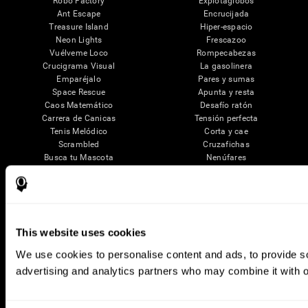
Robo Factory
Explotaglobos
Ant Escape
Encrucijada
Treasure Island
Hiper-espacio
Neon Lights
Frescazoo
Vuélveme Loco
Rompecabezas
Crucigrama Visual
La gasolinera
Emparéjalo
Pares y sumas
Space Rescue
Apunta y resta
Caos Matemático
Desafío ratón
Carrera de Canicas
Tensión perfecta
Tenis Melódico
Corta y cae
Scrambled
Cruzafichas
Busca tu Mascota
Nenúfares
Parejas Musicales
Golpea al topo
Cronocolor
Palabrájaros
Puzle 3D Artístico
Ver más juegos...
Ejercicios
This website uses cookies
Para Familias
We use cookies to personalise content and ads, to provide soc
Para Profesionales
Para investigadores
advertising and analytics partners who may combine it with ot
Educación
Patente
Babybright®