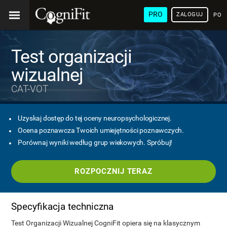
PRO
ZALOGUJ
POL
Test organizacji
wizualnej
CAT-VOT
Uzyskaj dostęp do tej oceny neuropsychologicznej.
Ocena poznawcza Twoich umiejętności poznawczych.
Porównaj wyniki według grup wiekowych. Spróbuj!
ROZPOCZNIJ TERAZ
Specyfikacja techniczna
Test Organizacji Wizualnej CogniFit opiera się na klasycznym