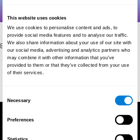
This website uses cookies
We use cookies to personalise content and ads, to
provide social media features and to analyse our traffic.
We also share information about your use of our site with
Bibliografia
our social media, advertising and analytics partners who
may combine it with other information that you’ve
Hooper, H. E. (1983). Hooper Visual Organization Test Manual.
provided to them or that they’ve collected from your use
Los Angeles, CA: Western Psychological Services.
of their services.
Merten, T. (2004). A Short Version of the Hooper Visual
Organization Test: Reliability and Validity. Applied
neuropsychology, 11(2), 99-102.
https://doi.org/10.1207/s15324826an1102_5
Consent
Necessary
Selection
Preferences
Statistics