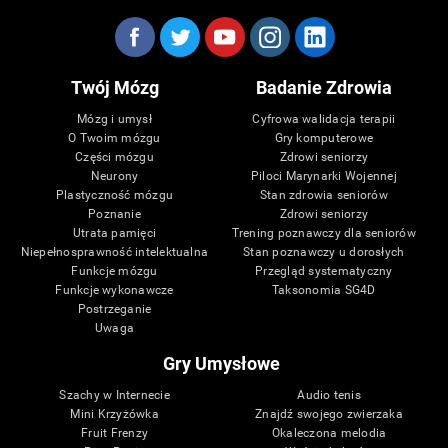
Twój Mózg
Badanie Zdrowia
Mózg i umysł
Cyfrowa walidacja terapii
O Twoim mózgu
Gry komputerowe
Części mózgu
Zdrowi seniorzy
Neurony
Piloci Marynarki Wojennej
Plastyczność mózgu
Stan zdrowia seniorów
Poznanie
Zdrowi seniorzy
Utrata pamięci
Trening poznawczy dla seniorów
Niepełnosprawność intelektualna
Stan poznawczy u dorosłych
Funkcje mózgu
Przegląd systematyczny
Funkcje wykonawcze
Taksonomia SG4D
Postrzeganie
Uwaga
Gry Umysłowe
Szachy w Internecie
Audio tenis
Mini Krzyżówka
Znajdź swojego zwierzaka
Fruit Frenzy
Okaleczona melodia