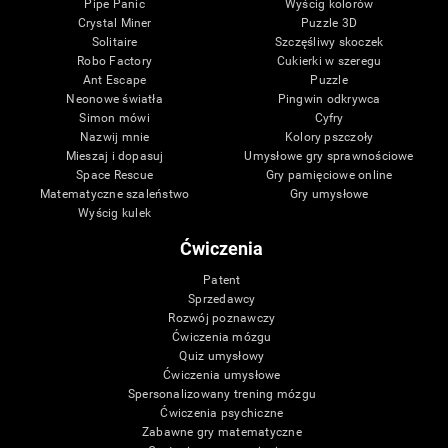
Pipe Panic
Wyścig kolorów
Crystal Miner
Puzzle 3D
Solitaire
Szczęśliwy skoczek
Robo Factory
Cukierki w szeregu
Ant Escape
Puzzle
Neonowe światła
Pingwin odkrywca
Simon mówi
Cyfry
Nazwij mnie
Kolory pszczoły
Mieszaj i dopasuj
Umysłowe gry sprawnościowe
Space Rescue
Gry pamięciowe online
Matematyczne szaleństwo
Gry umysłowe
Wyścig kulek
Ćwiczenia
Patent
Sprzedawcy
Rozwój poznawczy
Ćwiczenia mózgu
Quiz umysłowy
Ćwiczenia umysłowe
Spersonalizowany trening mózgu
Ćwiczenia psychiczne
Zabawne gry matematyczne