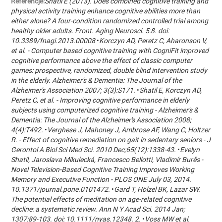
Referencje:
Shatil E (2013). Does combined cognitive training and
physical activity training enhance cognitive abilities more than
either alone? A four-condition randomized controlled trial among
healthy older adults. Front. Aging Neurosci. 5:8. doi:
10.3389/fnagi.2013.00008
•
Korczyn AD, Peretz C, Aharonson V,
et al. - Computer based cognitive training with CogniFit improved
cognitive performance above the effect of classic computer
games: prospective, randomized, double blind intervention study
in the elderly. Alzheimer's & Dementia: The Journal of the
Alzheimer's Association 2007; 3(3):S171.
•
Shatil E, Korczyn AD,
Peretz C, et al. - Improving cognitive performance in elderly
subjects using computerized cognitive training - Alzheimer's &
Dementia: The Journal of the Alzheimer's Association 2008;
4(4):T492.
•
Verghese J, Mahoney J, Ambrose AF, Wang C, Holtzer
R. - Effect of cognitive remediation on gait in sedentary seniors - J
Gerontol A Biol Sci Med Sci. 2010 Dec;65(12):1338-43.
•
Evelyn
Shatil, Jaroslava Mikulecká, Francesco Bellotti, Vladimír Burěs -
Novel Television-Based Cognitive Training Improves Working
Memory and Executive Function - PLOS ONE July 03, 2014.
10.1371/journal.pone.0101472.
•
Gard T, Hölzel BK, Lazar SW.
The potential effects of meditation on age-related cognitive
decline: a systematic review. Ann N Y Acad Sci. 2014 Jan;
1307:89-103. doi: 10.1111/nyas.12348. 2.
•
Voss MW et al.