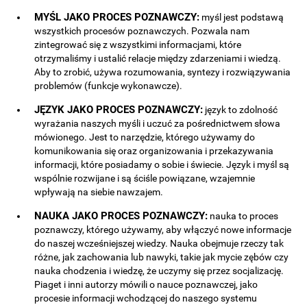
MYŚL JAKO PROCES POZNAWCZY:
myśl jest podstawą
wszystkich procesów poznawczych. Pozwala nam
zintegrować się z wszystkimi informacjami, które
otrzymaliśmy i ustalić relacje między zdarzeniami i wiedzą.
Aby to zrobić, używa rozumowania, syntezy i rozwiązywania
problemów (funkcje wykonawcze).
JĘZYK JAKO PROCES POZNAWCZY:
język to zdolność
wyrażania naszych myśli i uczuć za pośrednictwem słowa
mówionego. Jest to narzędzie, którego używamy do
komunikowania się oraz organizowania i przekazywania
informacji, które posiadamy o sobie i świecie. Język i myśl są
wspólnie rozwijane i są ściśle powiązane, wzajemnie
wpływają na siebie nawzajem.
NAUKA JAKO PROCES POZNAWCZY:
nauka to proces
poznawczy, którego używamy, aby włączyć nowe informacje
do naszej wcześniejszej wiedzy. Nauka obejmuje rzeczy tak
różne, jak zachowania lub nawyki, takie jak mycie zębów czy
nauka chodzenia i wiedzę, że uczymy się przez socjalizację.
Piaget i inni autorzy mówili o nauce poznawczej, jako
procesie informacji wchodzącej do naszego systemu