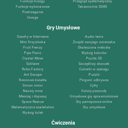
Funkcje mózgu
Przegląd systematyczny
Funkcje wykonawcze
Taksonomia SG4D
Postrzeganie
Uwaga
Gry Umysłowe
Szachy w Internecie
Audio tenis
Mini Krzyżówka
Znajdź swojego zwierzaka
Fruit Frenzy
Okaleczona melodia
Pipe Panic
Wyścig kolorów
Crystal Miner
Puzzle 3D
Solitaire
Szczęśliwy skoczek
Robo Factory
Cukierki w szeregu
Ant Escape
Puzzle
Neonowe światła
Pingwin odkrywca
Simon mówi
Cyfry
Nazwij mnie
Kolory pszczoły
Mieszaj i dopasuj
Umysłowe gry sprawnościowe
Space Rescue
Gry pamięciowe online
Matematyczne szaleństwo
Gry umysłowe
Wyścig kulek
Ćwiczenia