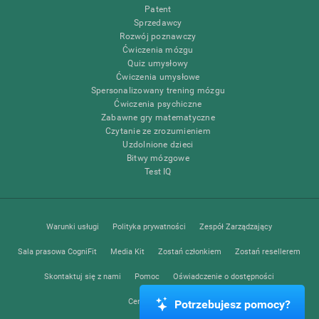
Patent
Sprzedawcy
Rozwój poznawczy
Ćwiczenia mózgu
Quiz umysłowy
Ćwiczenia umysłowe
Spersonalizowany trening mózgu
Ćwiczenia psychiczne
Zabawne gry matematyczne
Czytanie ze zrozumieniem
Uzdolnione dzieci
Bitwy mózgowe
Test IQ
Warunki usługi
Polityka prywatności
Zespół Zarządzający
Sala prasowa CogniFit
Media Kit
Zostań członkiem
Zostań resellerem
Skontaktuj się z nami
Pomoc
Oświadczenie o dostępności
Centrum zaufania
Potrzebujesz pomocy?