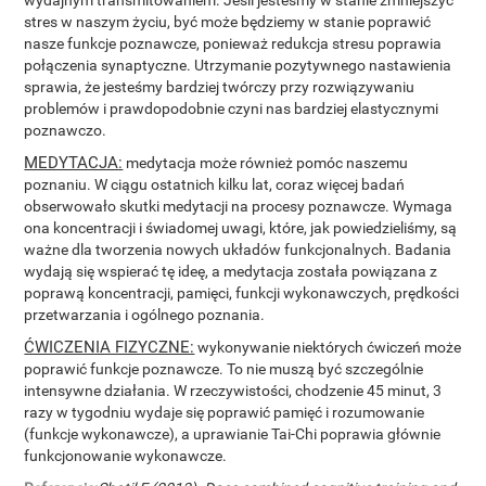
stres w naszym życiu, być może będziemy w stanie poprawić
nasze funkcje poznawcze, ponieważ redukcja stresu poprawia
połączenia synaptyczne. Utrzymanie pozytywnego nastawienia
sprawia, że jesteśmy bardziej twórczy przy rozwiązywaniu
problemów i prawdopodobnie czyni nas bardziej elastycznymi
poznawczo.
MEDYTACJA:
medytacja może również pomóc naszemu
poznaniu. W ciągu ostatnich kilku lat, coraz więcej badań
obserwowało skutki medytacji na procesy poznawcze. Wymaga
ona koncentracji i świadomej uwagi, które, jak powiedzieliśmy, są
ważne dla tworzenia nowych układów funkcjonalnych. Badania
wydają się wspierać tę ideę, a medytacja została powiązana z
poprawą koncentracji, pamięci, funkcji wykonawczych, prędkości
przetwarzania i ogólnego poznania.
ĆWICZENIA FIZYCZNE:
wykonywanie niektórych ćwiczeń może
poprawić funkcje poznawcze. To nie muszą być szczególnie
intensywne działania. W rzeczywistości, chodzenie 45 minut, 3
razy w tygodniu wydaje się poprawić pamięć i rozumowanie
(funkcje wykonawcze), a uprawianie Tai-Chi poprawia głównie
funkcjonowanie wykonawcze.