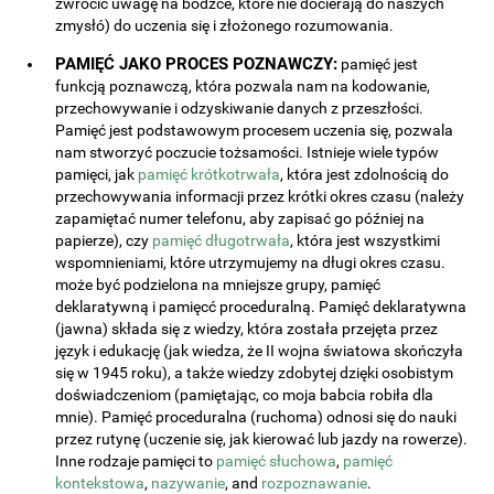
zwrócić uwagę na bodźce, które nie docierają do naszych
zmysłó) do uczenia się i złożonego rozumowania.
PAMIĘĆ JAKO PROCES POZNAWCZY:
pamięć jest
funkcją poznawczą, która pozwala nam na kodowanie,
przechowywanie i odzyskiwanie danych z przeszłości.
Pamięć jest podstawowym procesem uczenia się, pozwala
nam stworzyć poczucie tożsamości. Istnieje wiele typów
pamięci, jak
pamięć krótkotrwała
, która jest zdolnością do
przechowywania informacji przez krótki okres czasu (należy
zapamiętać numer telefonu, aby zapisać go później na
papierze), czy
pamięć długotrwała
, która jest wszystkimi
wspomnieniami, które utrzymujemy na długi okres czasu.
może być podzielona na mniejsze grupy, pamięć
deklaratywną i pamięcć proceduralną. Pamięć deklaratywna
(jawna) składa się z wiedzy, która została przejęta przez
język i edukację (jak wiedza, że II wojna światowa skończyła
się w 1945 roku), a także wiedzy zdobytej dzięki osobistym
doświadczeniom (pamiętając, co moja babcia robiła dla
mnie). Pamięć proceduralna (ruchoma) odnosi się do nauki
przez rutynę (uczenie się, jak kierować lub jazdy na rowerze).
Inne rodzaje pamięci to
pamięć słuchowa
,
pamięć
kontekstowa
,
nazywanie
, and
rozpoznawanie
.