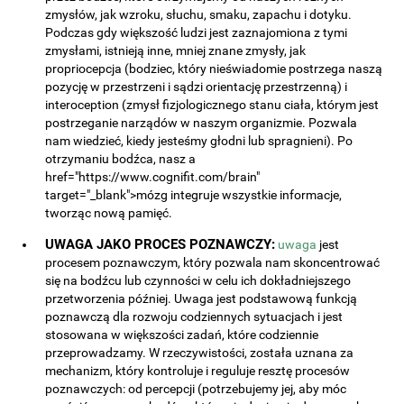
zmysłów, jak wzroku, słuchu, smaku, zapachu i dotyku.
Podczas gdy większość ludzi jest zaznajomiona z tymi
zmysłami, istnieją inne, mniej znane zmysły, jak
propriocepcja (bodziec, który nieświadomie postrzega naszą
pozycję w przestrzeni i sądzi orientację przestrzenną) i
interoception (zmysł fizjologicznego stanu ciała, którym jest
postrzeganie narządów w naszym organizmie. Pozwala
nam wiedzieć, kiedy jesteśmy głodni lub spragnieni). Po
otrzymaniu bodźca, nasz a
href="https://www.cognifit.com/brain"
target="_blank">mózg integruje wszystkie informacje,
tworząc nową pamięć.
UWAGA JAKO PROCES POZNAWCZY:
uwaga
jest
procesem poznawczym, który pozwala nam skoncentrować
się na bodźcu lub czynności w celu ich dokładniejszego
przetworzenia później. Uwaga jest podstawową funkcją
poznawczą dla rozwoju codziennych sytuacjach i jest
stosowana w większości zadań, które codziennie
przeprowadzamy. W rzeczywistości, została uznana za
mechanizm, który kontroluje i reguluje resztę procesów
poznawczych: od percepcji (potrzebujemy jej, aby móc