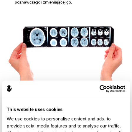
poznawczego i zmieniającej go.
Procesy poznawcze
mogą występować naturalnie albo
sztucznie, świadomie albo nieświadomie, ale zwykle odbywają się
This website uses cookies
pracują stale, a my nie zdajemy sobie z tego sprawy.
szybko,
Na przykład, gdy idziemy ulicą i widzimy, że zapaliło się światło w
We use cookies to personalise content and ads, to
kolorze czerwonym, rozpoczynamy proces poznawczy, który
provide social media features and to analyse our traffic.
każe nam podjąć decyzję (przekroczyć lub nie przekroczyć).