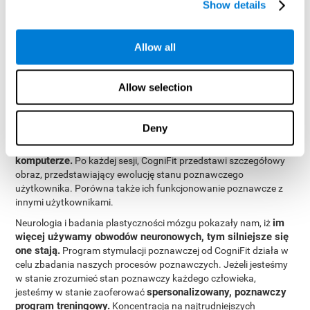
Show details
poznawczych.
online
Ten program jest dostępny
i ma
specyficzne programy dla osób fizycznych, naukowców,
pracowników służby zdrowia i szkół.
Allow all
skutecznie
Stymulujące ćwiczenia poznawcze od CogniFit
oceniają ponad 20 podstawowych funkcji poznawczych
,
które są jasno określone i podlegają obiektywnej regulacji, która
Allow selection
dostarcza znormalizowane wyniki wieku i kryteriów
demograficznych w oparciu o tysiące wyników.
Deny
Poszczególne ćwiczenia interaktywne są przedstawione jako
zabawne gry umysłowe, w które można grać na
komputerze.
Po każdej sesji, CogniFit przedstawi szczegółowy
obraz, przedstawiający ewolucję stanu poznawczego
użytkownika. Porówna także ich funkcjonowanie poznawcze z
innymi użytkownikami.
im
Neurologia i badania plastyczności mózgu pokazały nam, iż
więcej używamy obwodów neuronowych, tym silniejsze się
one stają.
Program stymulacji poznawczej od CogniFit działa w
celu zbadania naszych procesów poznawczych. Jeżeli jesteśmy
w stanie zrozumieć stan poznawczy każdego człowieka,
spersonalizowany, poznawczy
jesteśmy w stanie zaoferować
program treningowy.
Koncentracja na najtrudniejszych