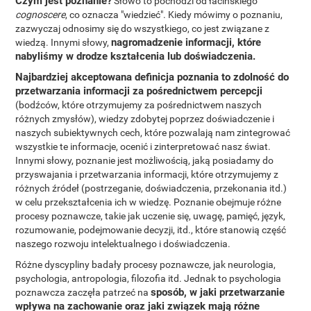
Czym jest poznanie?
Słowo to pochodzi od łacińskiego
cognoscere
, co oznacza "wiedzieć". Kiedy mówimy o poznaniu,
zazwyczaj odnosimy się do wszystkiego, co jest związane z
nagromadzenie informacji, które
wiedzą. Innymi słowy,
nabyliśmy w drodze kształcenia lub doświadczenia.
Najbardziej akceptowana definicja poznania to zdolność do
przetwarzania informacji za pośrednictwem percepcji
(bodźców, które otrzymujemy za pośrednictwem naszych
różnych zmysłów), wiedzy zdobytej poprzez doświadczenie i
naszych subiektywnych cech, które pozwalają nam zintegrować
wszystkie te informacje, ocenić i zinterpretować nasz świat.
Innymi słowy, poznanie jest możliwością, jaką posiadamy do
przyswajania i przetwarzania informacji, które otrzymujemy z
różnych źródeł (postrzeganie, doświadczenia, przekonania itd.)
w celu przekształcenia ich w wiedzę. Poznanie obejmuje różne
procesy poznawcze, takie jak uczenie się, uwagę, pamięć, język,
rozumowanie, podejmowanie decyzji, itd., które stanowią część
naszego rozwoju intelektualnego i doświadczenia.
Różne dyscypliny badały procesy poznawcze, jak neurologia,
psychologia, antropologia, filozofia itd. Jednak to psychologia
sposób, w jaki przetwarzanie
poznawcza zaczęła patrzeć na
wpływa na zachowanie oraz jaki związek mają różne