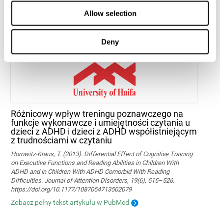
Marusic, U., Verghese, J., & Mahoney, J. R. (2022). Does Cognitive
Allow selection
Training Improve Mobility, Enhance Cognition, and Promote Neural
Activation? Frontiers in Aging Neuroscience, 14.
Zobacz cały artykuł
Deny
Różnicowy wpływ treningu poznawczego na
funkcje wykonawcze i umiejętności czytania u
dzieci z ADHD i dzieci z ADHD współistniejącym
z trudnościami w czytaniu
Horowitz-Kraus, T. (2013). Differential Effect of Cognitive Training
on Executive Functions and Reading Abilities in Children With
ADHD and in Children With ADHD Comorbid With Reading
Difficulties. Journal of Attention Disorders, 19(6), 515–526.
https://doi.org/10.1177/1087054713502079
Zobacz pełny tekst artykułu w PubMed