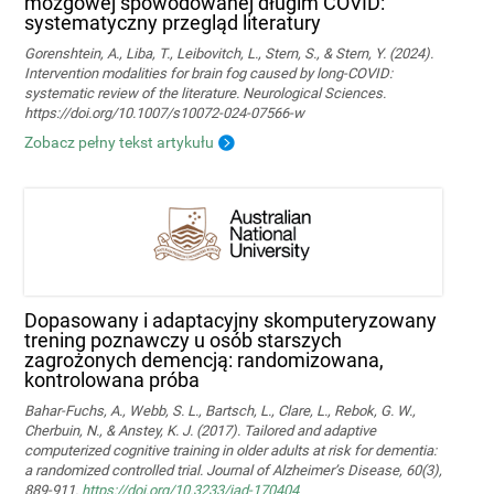
mózgowej spowodowanej długim COVID:
systematyczny przegląd literatury
Gorenshtein, A., Liba, T., Leibovitch, L., Stern, S., & Stern, Y. (2024).
Intervention modalities for brain fog caused by long‑COVID:
systematic review of the literature. Neurological Sciences.
https://doi.org/10.1007/s10072-024-07566-w
Zobacz pełny tekst artykułu
Dopasowany i adaptacyjny skomputeryzowany
trening poznawczy u osób starszych
zagrożonych demencją: randomizowana,
kontrolowana próba
Bahar-Fuchs, A., Webb, S. L., Bartsch, L., Clare, L., Rebok, G. W.,
Cherbuin, N., & Anstey, K. J. (2017). Tailored and adaptive
computerized cognitive training in older adults at risk for dementia:
a randomized controlled trial. Journal of Alzheimer’s Disease, 60(3),
889-911.
https://doi.org/10.3233/jad-170404