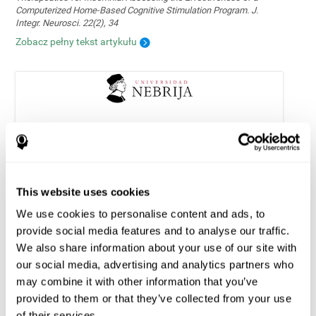
Computerized Home-Based Cognitive Stimulation Program. J.
Integr. Neurosci. 22(2), 34
Zobacz pełny tekst artykułu
Wzmacnianie funkcji wykonawczych w
padaczce dziecięcej: wykonalność i
skuteczność skomputeryzowanego programu
treningu poznawczego
This website uses cookies
Tapia, J. L., Aras, L. M., & Duñabeitia, J. A. (2024). Enhancing
We use cookies to personalise content and ads, to
Executive Functions in Pediatric Epilepsy: Feasibility and Efficacy
provide social media features and to analyse our traffic.
of a Computerized Cognitive Training Program. Children, 11(4), 484.
We also share information about your use of our site with
https://doi.org/10.3390/children11040484
our social media, advertising and analytics partners who
Zobacz pełny tekst artykułu
may combine it with other information that you’ve
provided to them or that they’ve collected from your use
of their services.