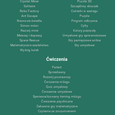
Crystal Miner
Puzzle 3D
Solitaire
Szczęśliwy skoczek
Robo Factory
Cukierki w szeregu
Ant Escape
Puzzle
Neonowe światła
Pingwin odkrywca
Simon mówi
Cyfry
Nazwij mnie
Kolory pszczoły
Mieszaj i dopasuj
Umysłowe gry sprawnościowe
Space Rescue
Gry pamięciowe online
Matematyczne szaleństwo
Gry umysłowe
Wyścig kulek
Ćwiczenia
Patent
Sprzedawcy
Rozwój poznawczy
Ćwiczenia mózgu
Quiz umysłowy
Ćwiczenia umysłowe
Spersonalizowany trening mózgu
Ćwiczenia psychiczne
Zabawne gry matematyczne
Czytanie ze zrozumieniem