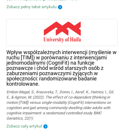
Zobacz pełny tekst artykułu
Wpływ współzależnych interwencji (myślenie w
ruchu [TIM]) w porównaniu z interwencjami
jednomodalnymi (CogniFit) na funkcje
poznawcze i chód wśród starszych osób z
zaburzeniami poznawczymi żyjących w
społeczności: randomizowane badanie
kontrolowane.
Embon-Magal, S., Krasovsky, T., Doron, I., Asraf, K., Haimov, I., Gil,
E., & Agmon, M. (2022). The effect of co-dependent (thinking in
motion [TIM]) versus single-modality (CogniFit) interventions on
cognition and gait among community-dwelling older adults with
cognitive impairment: a randomized controlled study. BMC
Geriatrics, 22(1)
Zobacz cały artykuł