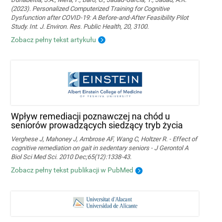
(2023). Personalized Computerized Training for Cognitive
Dysfunction after COVID-19: A Before-and-After Feasibility Pilot
Study. Int. J. Environ. Res. Public Health, 20, 3100.
Zobacz pełny tekst artykułu
Wpływ remediacji poznawczej na chód u
seniorów prowadzących siedzący tryb życia
Verghese J, Mahoney J, Ambrose AF, Wang C, Holtzer R. - Effect of
cognitive remediation on gait in sedentary seniors - J Gerontol A
Biol Sci Med Sci. 2010 Dec;65(12):1338-43.
Zobacz pełny tekst publikacji w PubMed