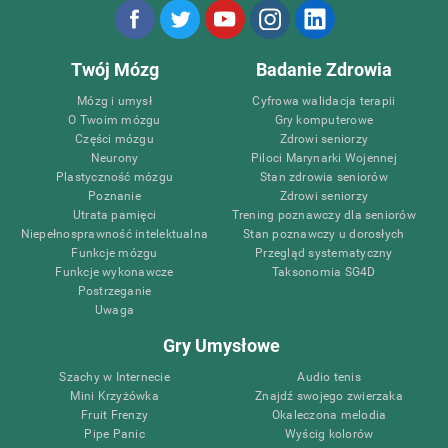
Twój Mózg
Badanie Zdrowia
Mózg i umysł
Cyfrowa walidacja terapii
O Twoim mózgu
Gry komputerowe
Części mózgu
Zdrowi seniorzy
Neurony
Piloci Marynarki Wojennej
Plastyczność mózgu
Stan zdrowia seniorów
Poznanie
Zdrowi seniorzy
Utrata pamięci
Trening poznawczy dla seniorów
Niepełnosprawność intelektualna
Stan poznawczy u dorosłych
Funkcje mózgu
Przegląd systematyczny
Funkcje wykonawcze
Taksonomia SG4D
Postrzeganie
Uwaga
Gry Umysłowe
Szachy w Internecie
Audio tenis
Mini Krzyżówka
Znajdź swojego zwierzaka
Fruit Frenzy
Okaleczona melodia
Pipe Panic
Wyścig kolorów