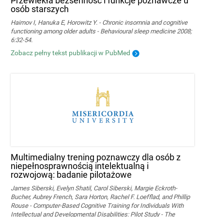
Przewlekła bezsenność i funkcje poznawcze u
osób starszych
Haimov I, Hanuka E, Horowitz Y. - Chronic insomnia and cognitive
functioning among older adults - Behavioural sleep medicine 2008;
6:32-54.
Zobacz pełny tekst publikacji w PubMed
Multimedialny trening poznawczy dla osób z
niepełnosprawnością intelektualną i
rozwojową: badanie pilotażowe
James Siberski, Evelyn Shatil, Carol Siberski, Margie Eckroth-
Bucher, Aubrey French, Sara Horton, Rachel F. Loefflad, and Phillip
Rouse - Computer-Based Cognitive Training for Individuals With
Intellectual and Developmental Disabilities: Pilot Study - The