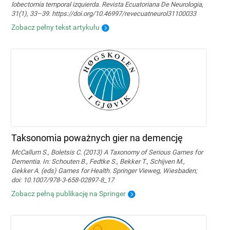
lobectomía temporal izquierda. Revista Ecuatoriana De Neurologia,
31(1), 33–39. https://doi.org/10.46997/revecuatneurol31100033
Zobacz pełny tekst artykułu
Taksonomia poważnych gier na demencję
McCallum S., Boletsis C. (2013) A Taxonomy of Serious Games for
Dementia. In: Schouten B., Fedtke S., Bekker T., Schijven M.,
Gekker A. (eds) Games for Health. Springer Vieweg, Wiesbaden;
doi: 10.1007/978-3-658-02897-8_17
Zobacz pełną publikację na Springer