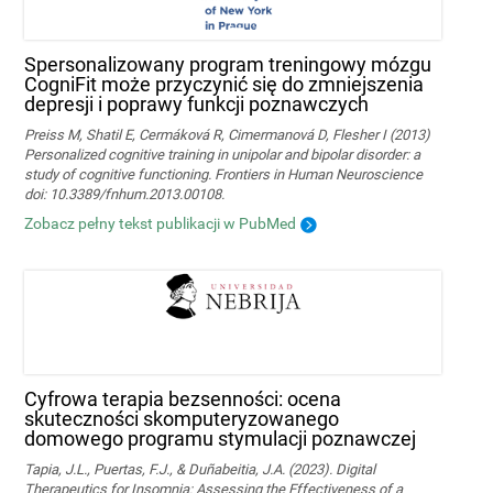
Spersonalizowany program treningowy mózgu
CogniFit może przyczynić się do zmniejszenia
depresji i poprawy funkcji poznawczych
Preiss M, Shatil E, Cermáková R, Cimermanová D, Flesher I (2013)
Personalized cognitive training in unipolar and bipolar disorder: a
study of cognitive functioning. Frontiers in Human Neuroscience
doi: 10.3389/fnhum.2013.00108.
Zobacz pełny tekst publikacji w PubMed
Cyfrowa terapia bezsenności: ocena
skuteczności skomputeryzowanego
domowego programu stymulacji poznawczej
Tapia, J.L., Puertas, F.J., & Duñabeitia, J.A. (2023). Digital
Therapeutics for Insomnia: Assessing the Effectiveness of a