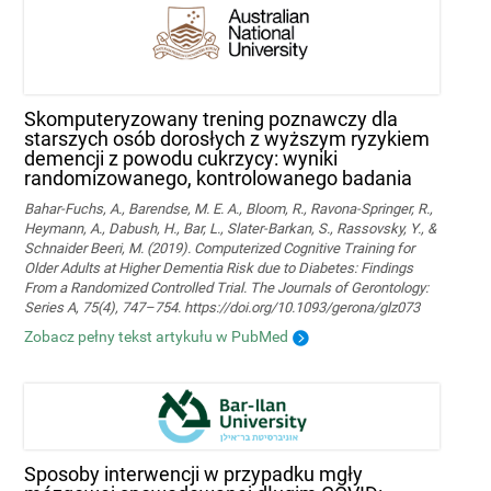
Skomputeryzowany trening poznawczy dla
starszych osób dorosłych z wyższym ryzykiem
demencji z powodu cukrzycy: wyniki
randomizowanego, kontrolowanego badania
Bahar-Fuchs, A., Barendse, M. E. A., Bloom, R., Ravona-Springer, R.,
Heymann, A., Dabush, H., Bar, L., Slater-Barkan, S., Rassovsky, Y., &
Schnaider Beeri, M. (2019). Computerized Cognitive Training for
Older Adults at Higher Dementia Risk due to Diabetes: Findings
From a Randomized Controlled Trial. The Journals of Gerontology:
Series A, 75(4), 747–754. https://doi.org/10.1093/gerona/glz073
Zobacz pełny tekst artykułu w PubMed
Sposoby interwencji w przypadku mgły