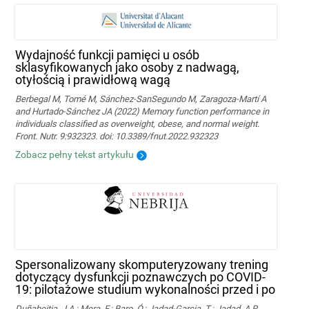
Wydajność funkcji pamięci u osób
sklasyfikowanych jako osoby z nadwagą,
otyłością i prawidłową wagą
Berbegal M, Tomé M, Sánchez-SanSegundo M, Zaragoza-Martí A
and Hurtado-Sánchez JA (2022) Memory function performance in
individuals classified as overweight, obese, and normal weight.
Front. Nutr. 9:932323. doi: 10.3389/fnut.2022.932323
Zobacz pełny tekst artykułu
Spersonalizowany skomputeryzowany trening
dotyczący dysfunkcji poznawczych po COVID-
19: pilotażowe studium wykonalności przed i po
Duñabeitia, J.A.; Mera, F.; Baro, Ó.; Jadad-Garcia, T.; Jadad, A.R.