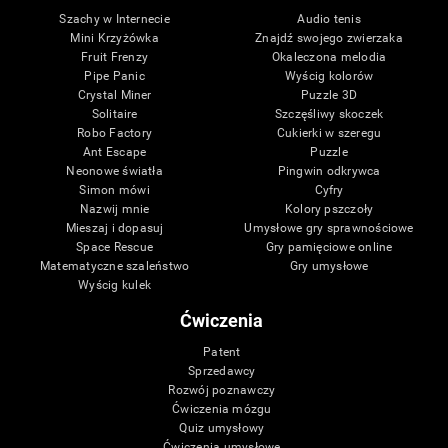
Szachy w Internecie
Audio tenis
Mini Krzyżówka
Znajdź swojego zwierzaka
Fruit Frenzy
Okaleczona melodia
Pipe Panic
Wyścig kolorów
Crystal Miner
Puzzle 3D
Solitaire
Szczęśliwy skoczek
Robo Factory
Cukierki w szeregu
Ant Escape
Puzzle
Neonowe światła
Pingwin odkrywca
Simon mówi
Cyfry
Nazwij mnie
Kolory pszczoły
Mieszaj i dopasuj
Umysłowe gry sprawnościowe
Space Rescue
Gry pamięciowe online
Matematyczne szaleństwo
Gry umysłowe
Wyścig kulek
Ćwiczenia
Patent
Sprzedawcy
Rozwój poznawczy
Ćwiczenia mózgu
Quiz umysłowy
Ćwiczenia umysłowe