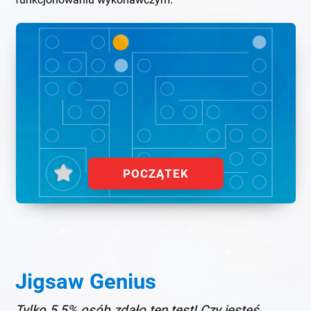
funkcjonowaniu wykonawczym.
POCZĄTEK
Jigsaw Genius
Tylko 5,5% osób zdało ten test! Czy jesteś