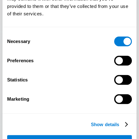
POCZĄTEK
provided to them or that they’ve collected from your use
of their services.
Consent
Necessary
Selection
Flash Finder
Tylko 3,5% osób zdaje ten test! Czy jesteś Flash
Preferences
Finder?
Ostateczny test Twojej szybkości i dokładności! Czy
Statistics
potrafisz utrzymać tempo? Czy jesteś gotowy, aby
wykazać się umiejętnością szybkiego reagowania pod
presją? Podejmij wyzwanie w Flash Finder!
Marketing
Show details