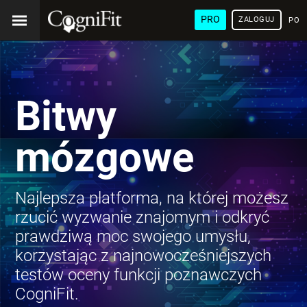
PRO
ZALOGUJ
POL
Bitwy
mózgowe
Najlepsza platforma, na której możesz
rzucić wyzwanie znajomym i odkryć
prawdziwą moc swojego umysłu,
korzystając z najnowocześniejszych
testów oceny funkcji poznawczych
CogniFit.