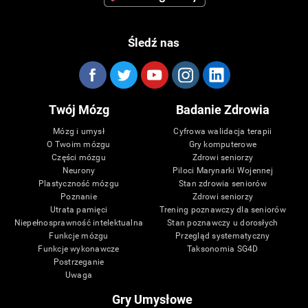
Śledź nas
Twój Mózg
Badanie Zdrowia
Mózg i umysł
Cyfrowa walidacja terapii
O Twoim mózgu
Gry komputerowe
Części mózgu
Zdrowi seniorzy
Neurony
Piloci Marynarki Wojennej
Plastyczność mózgu
Stan zdrowia seniorów
Poznanie
Zdrowi seniorzy
Utrata pamięci
Trening poznawczy dla seniorów
Niepełnosprawność intelektualna
Stan poznawczy u dorosłych
Funkcje mózgu
Przegląd systematyczny
Funkcje wykonawcze
Taksonomia SG4D
Postrzeganie
Uwaga
Gry Umysłowe