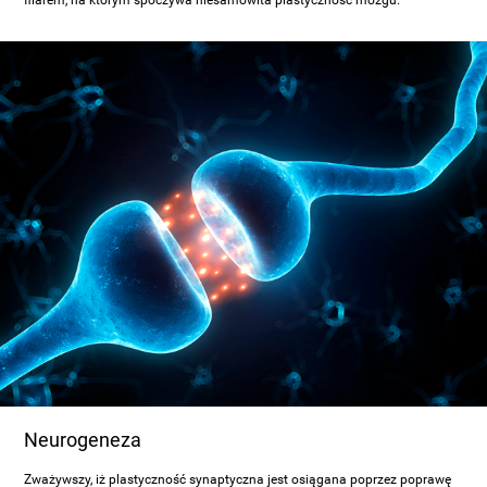
filarem, na którym spoczywa niesamowita plastyczność mózgu.
Neurogeneza
Zważywszy, iż plastyczność synaptyczna jest osiągana poprzez poprawę