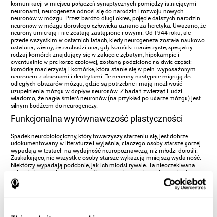
komunikacji w miejscu połączeń synaptycznych pomiędzy istniejącymi
neuronami, neurogeneza odnosi się do narodzin i rozwoju nowych
neuronów w mózgu. Przez bardzo długi okres, pojęcie dalszych narodzin
neuronów w mózgu dorosłego człowieka uznano za heretyka. Uważano, że
neurony umierają i nie zostają zastąpione nowymi. Od 1944 roku, ale
przede wszystkim w ostatnich latach, kiedy neurogeneza została naukowo
ustalona, wiemy, że zachodzi ona, gdy komórki macierzyste, specjalny
rodzaj komórek znajdujący się w zakręcie zębatym, hipokampie i
ewentualnie w pre-korze czołowej, zostaną podzielone na dwie części:
komórkę macierzystą i komórkę, która stanie się w pełni wyposażonym
neuronem z aksonami i dentrytami. Te neurony następnie migrują do
odległych obszarów mózgu, gdzie są potrzebne i mają możliwość
uzupełnienia mózgu w dopływ neuronów. Z badań zwierząt i ludzi
wiadomo, że nagła śmierć neuronów (na przykład po udarze mózgu) jest
silnym bodźcem do neurogenezy.
Funkcjonalna wyrównawczość plastyczności
Spadek neurobiologiczny, który towarzyszy starzeniu się, jest dobrze
udokumentowany w literaturze i wyjaśnia, dlaczego osoby starsze gorzej
wypadają w testach na wydajność neuropoznawczą, niż młodzi dorośli.
Zaskakująco, nie wszystkie osoby starsze wykazują mniejszą wydajność.
Niektórzy wypadają podobnie, jak ich młodsi rywale. Ta nieoczekiwana
zaleta behawioralna u grupy osób starszych została naukowo zbadana i
stwierdzono, że podczas przetwarzania nowych informacji, osoby starsze
z dużą wydajnością wykorzystywały te same obszary mózgu, podobnie jak
młodsi koledzy, a także zatrudnili dodatkowe regiony mózgu, których
młodzi dorośli i pozostałe osoby dorosłe nie aktywowali. Naukowcy
zastanawiali się nad tym ponad-zatrudnieniem obszarów mózgu u osób
starszych z wysoką wydajnością i doszli do wniosku, że rekrutacja