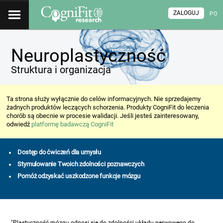
ZALOGUJ
PO
Neuroplastyczność
Struktura i organizacja
Ta strona służy wyłącznie do celów informacyjnych. Nie sprzedajemy
żadnych produktów leczących schorzenia. Produkty CogniFit do leczenia
chorób są obecnie w procesie walidacji. Jeśli jesteś zainteresowany,
odwiedź
platformę badawczą CogniFit
Dostęp do ćwiczeń dla umysłu
Stymulowanie Twoich zdolności poznawczych
Pomóż odzyskać uszkodzone funkcje mózgu
"Plastyczność mózgu odnosi się do zdolności układu nerwowego do