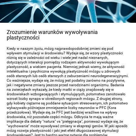
Zrozumienie warunków wywoływania
plastyczności
Kiedy w naszym życiu, mózg najprawdopodobniej zmieni się pod
wpływem stymulacji w środowisku? Wydaje się, że wzory plastyczności
różnią się w zależności od wieku i wiele jest nadal nieznanych,
dotyczących interakcji pomiędzy rodzajem aktywności wywołującym
plastyczność, a wiekiem pacjenta. Niemniej jednak wiemy, że aktywność
intelektualna i psychiczna wywołują plastyczność mózgu u zdrowych
osób starszych lub osób starszych z zaburzeniami neurodegeneracyjnymi.
Co ważniejsze, wydaje się, że mózg jest podatny zarówno na pozytywne,
jak i negatywne zmiany jeszcze przed narodzinami organizmu. Badania
na zwierzętach wykazały, że kiedy matki w ciąży znajdowały się w
środowiskach wzbogacających i stymulujących, potomstwo zanotowało
wzrost liczby synaps w określonych regionach mózgu. Z drugiej strony,
gdy kobiety ciężarne są poddane sytuacjom stresowanym, ich potomstwo
wykazywało późniejsze zmniejszenie liczby neuronów w PFC (Kora
przedczołowa). Wydaje się, że PFC jest bardziej wrażliwe na wpływy
środowiska, niż pozostałe części mózgu. Odkrycia te mają ważne
implikacje dla debaty "natura" vs "pielęgnacja", ponieważ wydaje się, że
"wychowanie" może wywoływać zmiany w ekspresji genów. W jaki sposób
mózg rozwija plastyczność i jaki jest efekt długoczasowej stymulacji
środowiskowej? Jest to bardzo ważne pytanie dla problemów