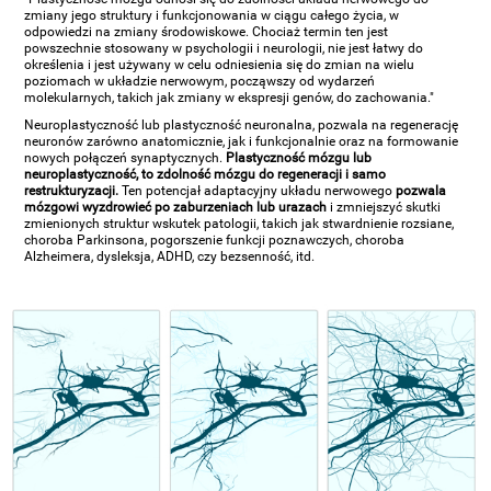
zmiany jego struktury i funkcjonowania w ciągu całego życia, w
odpowiedzi na zmiany środowiskowe. Chociaż termin ten jest
powszechnie stosowany w psychologii i neurologii, nie jest łatwy do
określenia i jest używany w celu odniesienia się do zmian na wielu
poziomach w układzie nerwowym, począwszy od wydarzeń
molekularnych, takich jak zmiany w ekspresji genów, do zachowania."
Neuroplastyczność lub plastyczność neuronalna, pozwala na regenerację
neuronów zarówno anatomicznie, jak i funkcjonalnie oraz na formowanie
nowych połączeń synaptycznych.
Plastyczność mózgu lub
neuroplastyczność, to zdolność mózgu do regeneracji i samo
restrukturyzacji.
Ten potencjał adaptacyjny układu nerwowego
pozwala
mózgowi wyzdrowieć po zaburzeniach lub urazach
i zmniejszyć skutki
zmienionych struktur wskutek patologii, takich jak stwardnienie rozsiane,
choroba Parkinsona, pogorszenie funkcji poznawczych, choroba
Alzheimera, dysleksja, ADHD, czy bezsenność, itd.