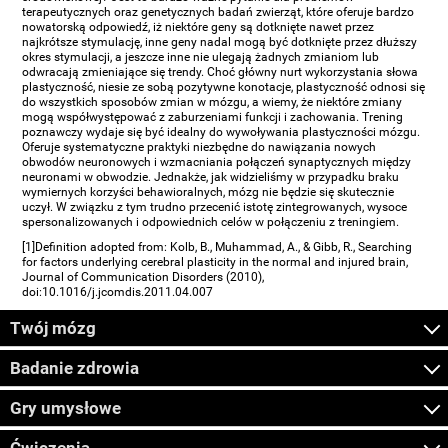
terapeutycznych oraz genetycznych badań zwierząt, które oferuje bardzo
nowatorską odpowiedź, iż niektóre geny są dotknięte nawet przez
najkrótsze stymulację, inne geny nadal mogą być dotknięte przez dłuższy
okres stymulacji, a jeszcze inne nie ulegają żadnych zmianiom lub
odwracają zmieniające się trendy. Choć główny nurt wykorzystania słowa
plastyczność, niesie ze sobą pozytywne konotacje, plastyczność odnosi się
do wszystkich sposobów zmian w mózgu, a wiemy, że niektóre zmiany
mogą współwystępować z zaburzeniami funkcji i zachowania. Trening
poznawczy wydaje się być idealny do wywoływania plastyczności mózgu.
Oferuje systematyczne praktyki niezbędne do nawiązania nowych
obwodów neuronowych i wzmacniania połączeń synaptycznych między
neuronami w obwodzie. Jednakże, jak widzieliśmy w przypadku braku
wymiernych korzyści behawioralnych, mózg nie będzie się skutecznie
uczył. W związku z tym trudno przecenić istotę zintegrowanych, wysoce
spersonalizowanych i odpowiednich celów w połączeniu z treningiem.
[1]Definition adopted from: Kolb, B., Muhammad, A., & Gibb, R., Searching
for factors underlying cerebral plasticity in the normal and injured brain,
Journal of Communication Disorders (2010),
doi:10.1016/j.jcomdis.2011.04.007
Twój mózg
Badanie zdrowia
Gry umysłowe