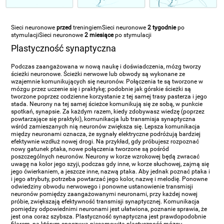
Sieci neuronowe
przed
treningiem
Sieci neuronowe
2 tygodnie
po
stymulacji
Sieci neuronowe
2 miesiące
po stymulacji
Plastyczność synaptyczna
Podczas zaangażowana w nową naukę i doświadczenia, mózg tworzy
ścieżki neuronowe. Ścieżki nerwowe lub obwody są wykonane ze
wzajemnie komunikujących się neuronów. Połączenia te są tworzone w
mózgu przez uczenie się i praktykę; podobnie jak górskie ścieżki są
tworzone poprzez codzienne korzystanie z tej samej trasy pasterza i jego
stada. Neurony na tej samej ścieżce komunikują się ze sobą, w punkcie
spotkań, synapsie. Za każdym razem, kiedy zdobywasz wiedzę (poprzez
powtarzające się praktyki), komunikacja lub transmisja synaptyczna
wśród zamieszanych nią neuronów zwiększa się. Lepsza komunikacja
między neuronami oznacza, że ​​sygnały elektryczne podróżują bardziej
efektywnie wzdłuż nowej drogi. Na przykład, gdy próbujesz rozpoznać
nowy gatunek ptaka, nowe połączenia tworzone są pośród
poszczególnych neuronów. Neurony w korze wzrokowej będą zwracać
uwagę na kolor jego szyji, podczas gdy inne, w korze słuchowej, zajmą się
jego ćwierkaniem, a jeszcze inne, nazwą ptaka. Aby jednak poznać ptaka i
i jego atrybuty, potrzeba powtarzać jego kolor, nazwę i melodię. Ponowne
odwiedziny obwodu nerwowego i ponowne ustanowienie transmisji
neuronów pomiędzy zaangażowanymi neuronami, przy każdej nowej
próbie, zwiększają efektywność transmisji synaptycznej. Komunikacja
pomiędzy odpowiednimi neuronami jest ułatwiona, poznanie sprawia, że
jest ona coraz szybsza. Plastyczność synaptyczna jest prawdopodobnie