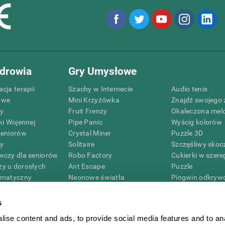
drowia
Gry Umysłowe
cja terapii
Szachy w Internecie
Audio tenis
owe
Mini Krzyżówka
Znajdź swojego 
zy
Fruit Frenzy
Okaleczona mel
ki Wojennej
Pipe Panic
Wyścig kolorów
seniorów
Crystal Miner
Puzzle 3D
zy
Solitaire
Szczęśliwy skoc
wczy dla seniorów
Robo Factory
Cukierki w szere
y u dorosłych
Ant Escape
Puzzle
ematyczny
Neonowe światła
Pingwin odkryw
G4D
Simon mówi
Cyfry
Nazwij mnie
Kolory pszczoły
s
Mieszaj i dopasuj
Umysłowe gry
ise content and ads, to provide social media features and to an
sprawnościowe
Space Rescue