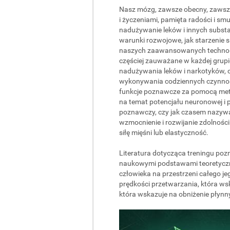
Nasz mózg, zawsze obecny, zawsze
i życzeniami, pamięta radości i s
nadużywanie leków i innych substan
warunki rozwojowe, jak starzenie
naszych zaawansowanych technologi
częściej zauważane w każdej grupi
nadużywania leków i narkotyków, 
wykonywania codziennych czynnośc
funkcje poznawcze za pomocą meto
na temat potencjału neuronowej i 
poznawczy, czy jak czasem nazywa
wzmocnienie i rozwijanie zdolności
siłę mięśni lub elastyczność.
Literatura dotycząca treningu poz
naukowymi podstawami teoretyczn
człowieka na przestrzeni całego j
prędkości przetwarzania, która wsk
która wskazuje na obniżenie płynn