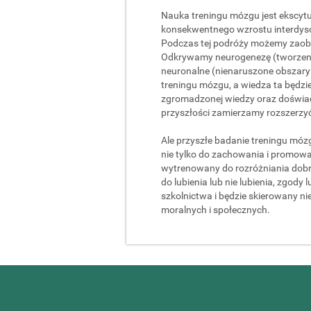
Nauka treningu mózgu jest ekscytu
konsekwentnego wzrostu interdyscy
Podczas tej podróży możemy zao
Odkrywamy neurogenezę (tworzen
neuronalne (nienaruszone obszary
treningu mózgu, a wiedza ta będz
zgromadzonej wiedzy oraz doświa
przyszłości zamierzamy rozszerzyć
Ale przyszłe badanie treningu móz
nie tylko do zachowania i promowa
wytrenowany do rozróżniania dobra
do lubienia lub nie lubienia, zgody
szkolnictwa i będzie skierowany ni
moralnych i społecznych.