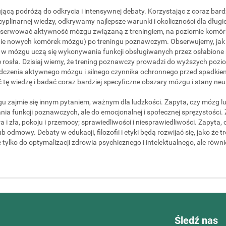
jącą podróżą do odkrycia i intensywnej debaty. Korzystając z coraz bar
plinarnej wiedzy, odkrywamy najlepsze warunki i okoliczności dla dłu
bserwować aktywność mózgu związaną z treningiem, na poziomie kom
ie nowych komórek mózgu) po treningu poznawczym. Obserwujemy, ja
 w mózgu uczą się wykonywania funkcji obsługiwanych przez osłabione r
ie rosła. Dzisiaj wiemy, że trening poznawczy prowadzi do wyższych p
dczenia aktywnego mózgu i silnego czynnika ochronnego przed spadkie
 tę wiedzę i badać coraz bardziej specyficzne obszary mózgu i stany neu
gu zajmie się innym pytaniem, ważnym dla ludzkości. Zapyta, czy mózg 
nia funkcji poznawczych, ale do emocjonalnej i społecznej sprężystości
 i zła, pokoju i przemocy; sprawiedliwości i niesprawiedliwości. Zapyt
 lub odmowy. Debaty w edukacji, filozofii i etyki będą rozwijać się, jako ż
e tylko do optymalizacji zdrowia psychicznego i intelektualnego, ale równ
Śledź nas