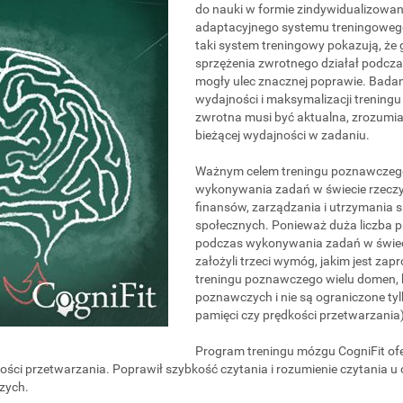
do nauki w formie zindywidualizowa
adaptacyjnego systemu treningowego
taki system treningowy pokazują, ż
sprzężenia zwrotnego działał podcza
mogły ulec znacznej poprawie. Badan
wydajności i maksymalizacji trening
zwrotna musi być aktualna, zrozumia
bieżącej wydajności w zadaniu.
Ważnym celem treningu poznawczego 
wykonywania zadań w świecie rzeczywi
finansów, zarządzania i utrzymania s
społecznych. Ponieważ duża liczba 
podczas wykonywania zadań w świec
założyli trzeci wymóg, jakim jest za
treningu poznawczego wielu domen, k
poznawczych i nie są ograniczone tyl
pamięci czy prędkości przetwarzania)
Program treningu mózgu CogniFit ofer
ości przetwarzania. Poprawił szybkość czytania i rozumienie czytania u
szych.