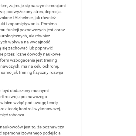
lem, zajmuje się naszymi emocjami
we, podwyższony stres, depresja,
siane i Alzheimer, jak również
auki i zapamiętywania. Pomimo
mu funkcji poznawczych jest coraz
urologicznych, ale również
czych wpływa na wydajność
ą się zachować lub poprawić
ne przez liczne dowody naukowe
 form wzbogacenia jest trening
znawczych, ma na celu ochronę,
samo jak trening fizyczny rozwija
ien być obdarzony mocnymi
rii rozwoju poznawczego
owinien wziąć pod uwagę teorię
raz teorię kontroli wykonawczej,
amięć robocza.
naukowców jest to, że poznawczy
ć spersonalizowanego podejścia