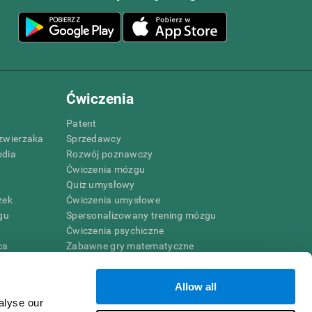
Ćwiczenia
Patent
zwierzaka
Sprzedawcy
odia
Rozwój poznawczy
Ćwiczenia mózgu
Quiz umysłowy
zek
Ćwiczenia umysłowe
gu
Spersonalizowany trening mózgu
Ćwiczenia psychiczne
ca
Zabawne gry matematyczne
Czytanie ze zrozumieniem
Uzdolnione dzieci
Allow all
Bitwy mózgowe
alyse our
Test IQ