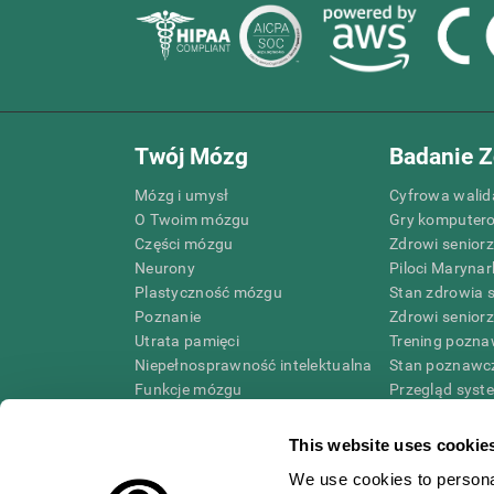
Twój Mózg
Badanie Z
Mózg i umysł
Cyfrowa walida
O Twoim mózgu
Gry komputer
Części mózgu
Zdrowi senior
Neurony
Piloci Marynar
Plastyczność mózgu
Stan zdrowia 
Poznanie
Zdrowi senior
Utrata pamięci
Trening pozna
Niepełnosprawność intelektualna
Stan poznawcz
Funkcje mózgu
Przegląd syst
Funkcje wykonawcze
Taksonomia S
Postrzeganie
This website uses cookie
Uwaga
We use cookies to personal