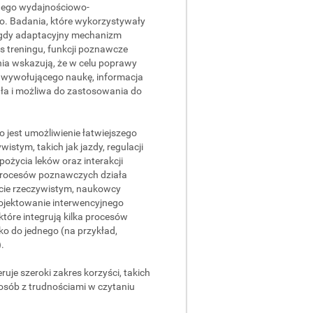
nego wydajnościowo-
. Badania, które wykorzystywały
e gdy adaptacyjny mechanizm
s treningu, funkcji poznawcze
ia wskazują, że w celu poprawy
u wywołującego naukę, informacja
ła i możliwa do zastosowania do
jest umożliwienie łatwiejszego
stym, takich jak jazdy, regulacji
pożycia leków oraz interakcji
procesów poznawczych działa
ie rzeczywistym, naukowcy
projektowanie interwencyjnego
tóre integrują kilka procesów
ko do jednego (na przykład,
.
uje szeroki zakres korzyści, takich
 osób z trudnościami w czytaniu