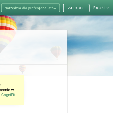
Polski
Narzędzia dla profesjonalistów
ZALOGUJ
h
becnie w
 CogniFit