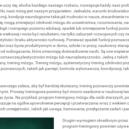
 uczy się, słucha każdego naszego rozkazu, rozwiązuje każdy nasz prob
mutki, nasz mózg jest naszym przyjacielem. Jednakże, warunki środowisko
cji, kondycje neurologiczne takie jak trudności w nauce, stwardnienie roz
 się, mogą zmniejszyć zdolność mózgu do uczestnictwa, rozumowania, n
i i rosnącego poziomu edukacji, spadek lub zmniejszenie funkcji pozio
e wiekowej i może być rezultatem, nie tylko zaburzeń rozwojowych czy ne
otyłości i braku aktywności ruchowej. Ponieważ spadek funkcji poznaw
i oraz bycia produktywnym w domu, szkole i w pracy, naukowcy staraj
d wzbogacania, które umacniają doświadczenie nauki. Są one wspiera
poznawczej plastyczności mózgu lub neuroplastyczności. Jedną z takich
ny, trening mózgu. Trening mózgu, systematyczny trening zdolności po
 poznawczych, takich jak pamięć, kontrola wykonawcza, koordynacji, tak 
nawczego zaleca, aby był bardziej skuteczny, trening poznawczy powin
ymi. Procesy treningowe powinny być mocno osadzone w naukowej teo
ego życia. Na przykład, program treningowy mózgu dla osób starszych, p
azuje na ogólne spowolnienie percepcji i przetwarzania wraz z wiekiem o
ych umiejętności , takich jak uwaga, hamowanie, przełączanie zadań i p
Drugim wymogiem określonym przez 
program treningowy powinien używa