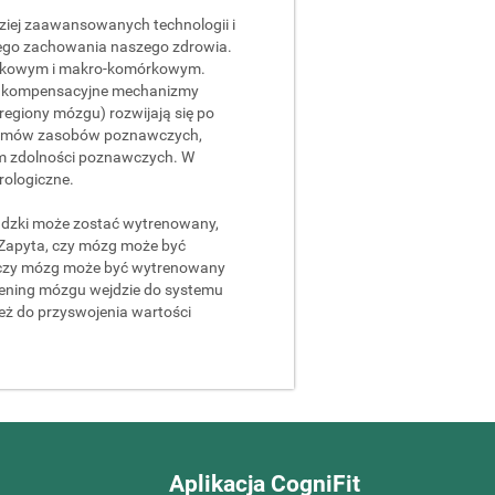
dziej zaawansowanych technologii i
giego zachowania naszego zdrowia.
órkowym i makro-komórkowym.
k kompensacyjne mechanizmy
egiony mózgu) rozwijają się po
oziomów zasobów poznawczych,
m zdolności poznawczych. W
rologiczne.
ludzki może zostać wytrenowany,
. Zapyta, czy mózg może być
a, czy mózg może być wytrenowany
e trening mózgu wejdzie do systemu
ież do przyswojenia wartości
Aplikacja CogniFit