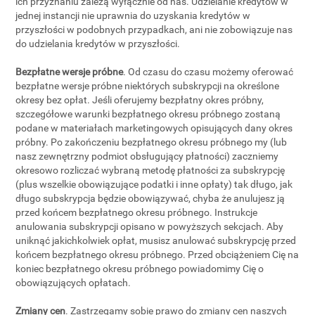
ich przyznaniu zależą wyłącznie od nas. Udzielanie kredytów w
jednej instancji nie uprawnia do uzyskania kredytów w
przyszłości w podobnych przypadkach, ani nie zobowiązuje nas
do udzielania kredytów w przyszłości.
Bezpłatne wersje próbne
. Od czasu do czasu możemy oferować
bezpłatne wersje próbne niektórych subskrypcji na określone
okresy bez opłat. Jeśli oferujemy bezpłatny okres próbny,
szczegółowe warunki bezpłatnego okresu próbnego zostaną
podane w materiałach marketingowych opisujących dany okres
próbny. Po zakończeniu bezpłatnego okresu próbnego my (lub
nasz zewnętrzny podmiot obsługujący płatności) zaczniemy
okresowo rozliczać wybraną metodę płatności za subskrypcję
(plus wszelkie obowiązujące podatki i inne opłaty) tak długo, jak
długo subskrypcja będzie obowiązywać, chyba że anulujesz ją
przed końcem bezpłatnego okresu próbnego. Instrukcje
anulowania subskrypcji opisano w powyższych sekcjach. Aby
uniknąć jakichkolwiek opłat, musisz anulować subskrypcję przed
końcem bezpłatnego okresu próbnego. Przed obciążeniem Cię na
koniec bezpłatnego okresu próbnego powiadomimy Cię o
obowiązujących opłatach.
Zmiany cen
. Zastrzegamy sobie prawo do zmiany cen naszych