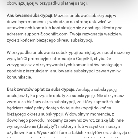
obowiązującej w przypadku płatnej usługi.
Anulowanie subskrypcji
. Możesz anulować subskrypcję w
dowolnym momencie, wchodząc na stronę ustawień w
ustawieniach konta lub kontaktując się z obsługą klienta pod
adresem
support@cognifit.com
. Twoja rezygnacja wejdzie w
życie z końcem bieżącego okresu subskrypcji.
W przypadku anulowania subskrypcji pamiętaj, że nadal możemy
wysyłać Ci promocyjne informacje o CogniFit, chyba że
zrezygnujesz z otrzymywania tych komunikatów postępując
zgodnie z instrukcjami anulowania subskrypcji zawartymi w
komunikacie.
Brak zwrotów opłat za subskrypcje
. Anulując subskrypcję,
anulujesz tylko przyszłe opłaty za subskrypcję. Nie otrzymasz
zwrotu za bieżący okres subskrypcji, za który zapłaciłeś, ale
będziesz mieć pełny dostęp do tej subskrypcji do końca
bieżącego okresu subskrypcji. W dowolnym momencie, z
dowolnego powodu, możemy zapewnić zwrot, zniżkę lub inne
wynagrodzenie („kredyty”) niektórym lub wszystkim naszym
użytkownikom. Wysokość i forma takich kredytów oraz decyzja o