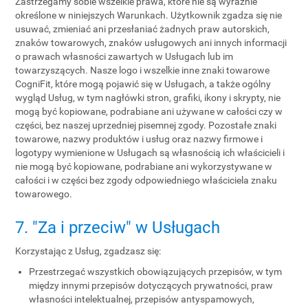
Zastrzegamy sobie wszelkie prawa, które nie są wyraźnie
określone w niniejszych Warunkach. Użytkownik zgadza się nie
usuwać, zmieniać ani przesłaniać żadnych praw autorskich,
znaków towarowych, znaków usługowych ani innych informacji
o prawach własności zawartych w Usługach lub im
towarzyszących. Nasze logo i wszelkie inne znaki towarowe
CogniFit, które mogą pojawić się w Usługach, a także ogólny
wygląd Usług, w tym nagłówki stron, grafiki, ikony i skrypty, nie
mogą być kopiowane, podrabiane ani używane w całości czy w
części, bez naszej uprzedniej pisemnej zgody. Pozostałe znaki
towarowe, nazwy produktów i usług oraz nazwy firmowe i
logotypy wymienione w Usługach są własnością ich właścicieli i
nie mogą być kopiowane, podrabiane ani wykorzystywane w
całości i w części bez zgody odpowiedniego właściciela znaku
towarowego.
7. "Za i przeciw" w Usługach
Korzystając z Usług, zgadzasz się:
Przestrzegać wszystkich obowiązujących przepisów, w tym
między innymi przepisów dotyczących prywatności, praw
własności intelektualnej, przepisów antyspamowych,