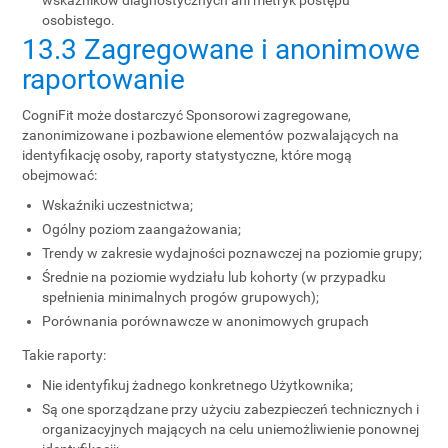
wskaźników diagnostycznych ani metryk postępu
osobistego.
13.3 Zagregowane i anonimowe
raportowanie
CogniFit może dostarczyć Sponsorowi zagregowane,
zanonimizowane i pozbawione elementów pozwalających na
identyfikację osoby, raporty statystyczne, które mogą
obejmować:
Wskaźniki uczestnictwa;
Ogólny poziom zaangażowania;
Trendy w zakresie wydajności poznawczej na poziomie grupy;
Średnie na poziomie wydziału lub kohorty (w przypadku
spełnienia minimalnych progów grupowych);
Porównania porównawcze w anonimowych grupach
Takie raporty:
Nie identyfikuj żadnego konkretnego Użytkownika;
Są one sporządzane przy użyciu zabezpieczeń technicznych i
organizacyjnych mających na celu uniemożliwienie ponownej