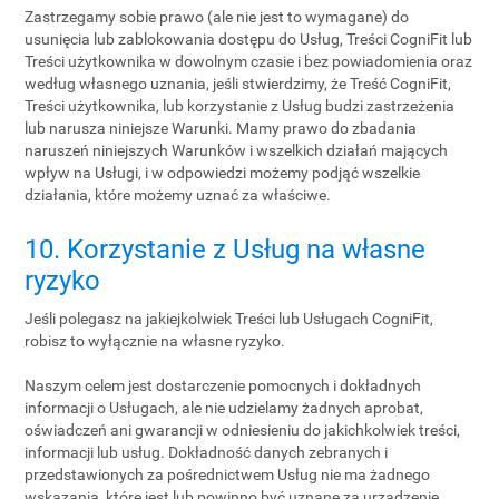
Zastrzegamy sobie prawo (ale nie jest to wymagane) do
usunięcia lub zablokowania dostępu do Usług, Treści CogniFit lub
Treści użytkownika w dowolnym czasie i bez powiadomienia oraz
według własnego uznania, jeśli stwierdzimy, że Treść CogniFit,
Treści użytkownika, lub korzystanie z Usług budzi zastrzeżenia
lub narusza niniejsze Warunki. Mamy prawo do zbadania
naruszeń niniejszych Warunków i wszelkich działań mających
wpływ na Usługi, i w odpowiedzi możemy podjąć wszelkie
działania, które możemy uznać za właściwe.
10. Korzystanie z Usług na własne
ryzyko
Jeśli polegasz na jakiejkolwiek Treści lub Usługach CogniFit,
robisz to wyłącznie na własne ryzyko.
Naszym celem jest dostarczenie pomocnych i dokładnych
informacji o Usługach, ale nie udzielamy żadnych aprobat,
oświadczeń ani gwarancji w odniesieniu do jakichkolwiek treści,
informacji lub usług. Dokładność danych zebranych i
przedstawionych za pośrednictwem Usług nie ma żadnego
wskazania, które jest lub powinno być uznane za urządzenie