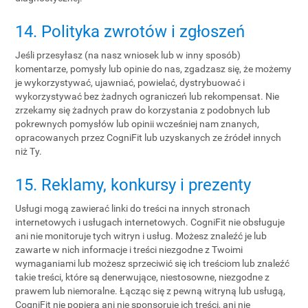
14. Polityka zwrotów i zgłoszeń
Jeśli przesyłasz (na nasz wniosek lub w inny sposób)
komentarze, pomysły lub opinie do nas, zgadzasz się, że możemy
je wykorzystywać, ujawniać, powielać, dystrybuować i
wykorzystywać bez żadnych ograniczeń lub rekompensat. Nie
zrzekamy się żadnych praw do korzystania z podobnych lub
pokrewnych pomysłów lub opinii wcześniej nam znanych,
opracowanych przez CogniFit lub uzyskanych ze źródeł innych
niż Ty.
15. Reklamy, konkursy i prezenty
Usługi mogą zawierać linki do treści na innych stronach
internetowych i usługach internetowych. CogniFit nie obsługuje
ani nie monitoruje tych witryn i usług. Możesz znaleźć je lub
zawarte w nich informacje i treści niezgodne z Twoimi
wymaganiami lub możesz sprzeciwić się ich treściom lub znaleźć
takie treści, które są denerwujące, niestosowne, niezgodne z
prawem lub niemoralne. Łącząc się z pewną witryną lub usługą,
CogniFit nie popiera ani nie sponsoruje ich treści, ani nie