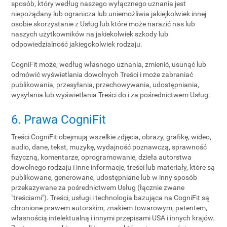
sposób, który według naszego wyłącznego uznania jest
niepożądany lub ogranicza lub uniemożliwia jakiejkolwiek innej
osobie skorzystanie z Usług lub które może narazić nas lub
naszych użytkowników na jakiekolwiek szkody lub
odpowiedzialność jakiegokolwiek rodzaju.
CogniFit może, według własnego uznania, zmienić, usunąć lub
odmówić wyświetlania dowolnych Treści i może zabraniać
publikowania, przesyłania, przechowywania, udostępniania,
wysyłania lub wyświetlania Treści do i za pośrednictwem Usług.
6. Prawa CogniFit
Treści CogniFit obejmują wszelkie zdjęcia, obrazy, grafikę, wideo,
audio, dane, tekst, muzykę, wydajność poznawczą, sprawność
fizyczną, komentarze, oprogramowanie, dzieła autorstwa
dowolnego rodzaju i inne informacje, treści lub materiały, które są
publikowane, generowane, udostępniane lub w inny sposób
przekazywane za pośrednictwem Usług (łącznie zwane
"treściami"). Treści, usługi i technologia bazująca na CogniFit są
chronione prawem autorskim, znakiem towarowym, patentem,
własnością intelektualną i innymi przepisami USA i innych krajów.