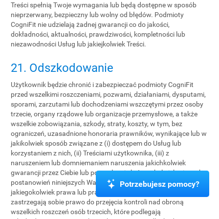
Treści spełnią Twoje wymagania lub będą dostępne w sposób
nieprzerwany, bezpieczny lub wolny od błędów. Podmioty
CogniFit nie udzielają żadnej gwarancji co do jakości,
dokładności, aktualności, prawdziwości, kompletności lub
niezawodności Usług lub jakiejkolwiek Treści.
21. Odszkodowanie
Użytkownik będzie chronić i zabezpieczać podmioty CogniFit
przed wszelkimi roszczeniami, pozwami, działaniami, dysputami,
sporami, zarzutami lub dochodzeniami wszczętymi przez osoby
trzecie, organy rządowe lub organizacje przemysłowe, a także
wszelkie zobowiązania, szkody, straty, koszty, w tym, bez
ograniczeń, uzasadnione honoraria prawników, wynikające lub w
jakikolwiek sposób związane z (i) dostępem do Usług lub
korzystaniem z nich, (ii) Treściami użytkownika, (iii) z
naruszeniem lub domniemaniem naruszenia jakichkolwiek
gwarancji przez Ciebie lub pogwałcenie któregokolwiek z innych
postanowień niniejszych Warunków, lub (iv) Twoim naruszeniem
Potrzebujesz pomocy?
jakiegokolwiek prawa lub praw osób trzecich. Podmioty CogniFit
zastrzegają sobie prawo do przejęcia kontroli nad obroną
wszelkich roszczeń osób trzecich, które podlegają