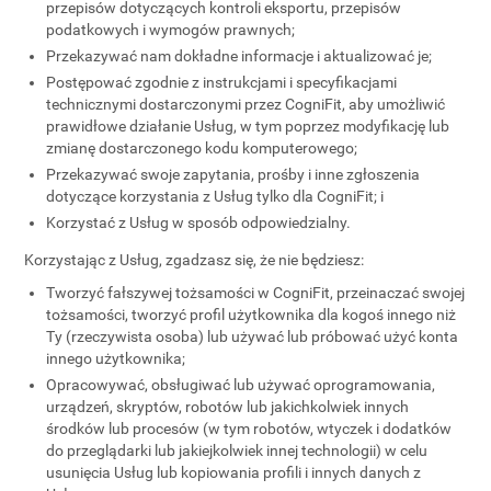
przepisów dotyczących kontroli eksportu, przepisów
podatkowych i wymogów prawnych;
Przekazywać nam dokładne informacje i aktualizować je;
Postępować zgodnie z instrukcjami i specyfikacjami
technicznymi dostarczonymi przez CogniFit, aby umożliwić
prawidłowe działanie Usług, w tym poprzez modyfikację lub
zmianę dostarczonego kodu komputerowego;
Przekazywać swoje zapytania, prośby i inne zgłoszenia
dotyczące korzystania z Usług tylko dla CogniFit; i
Korzystać z Usług w sposób odpowiedzialny.
Korzystając z Usług, zgadzasz się, że nie będziesz:
Tworzyć fałszywej tożsamości w CogniFit, przeinaczać swojej
tożsamości, tworzyć profil użytkownika dla kogoś innego niż
Ty (rzeczywista osoba) lub używać lub próbować użyć konta
innego użytkownika;
Opracowywać, obsługiwać lub używać oprogramowania,
urządzeń, skryptów, robotów lub jakichkolwiek innych
środków lub procesów (w tym robotów, wtyczek i dodatków
do przeglądarki lub jakiejkolwiek innej technologii) w celu
usunięcia Usług lub kopiowania profili i innych danych z