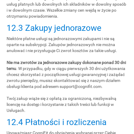
usług płatnych lub dowolnych ich składników w dowolny sposób
i w dowolnym czasie. Wszelkie zmiany cen wejdą w życie po
otrzymaniu powiadomienia.
12.3 Zakupy jednorazowe
Niektóre płatne usługi są jednorazowymi zakupami i nie są
oparte na subskrypcji. Zakupów jednorazowych nie można
anulować i nie przysługuje Ci zwrot kosztów za takie usługi.
Nie ma zwrotów za jednorazowe zakupy dokonane ponad 30 dni
temu
. W przypadku, gdy w ciągu pierwszych 30 dni użytkowania
chcesz skorzystać z początkowej usługi gwarancyjnej i zażądać
zwrotu pieniędzy, musisz skontaktować się z naszym działem
obsługi klienta pod adresem
support@cognifit.com
.
Twój zakup wiąże się z opłatą za ograniczoną, niezbywalną
licencję na dostęp i korzystanie z takich treści lub funkcji w
Usługach.
12.4 Płatności i rozliczenia
Upoważniasz CogniFit do obciążenia wybranej przez Ciebie