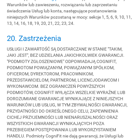
Warunków lub zawieszeniu, rozwiązaniu lub zaprzestaniu
świadczenia Usług lub konta, następujące postanowienia
niniejszych Warunków pozostaną w mocy: sekcje 1, 5, 6, 9, 10, 11,
13, 14, 16, 18, 19, 20, 21, 22, 23, 24.
20. Zastrzeżenia
USŁUGI I ZAWARTOŚĆ SĄ DOSTARCZANE W STANIE "TAKIM,
JAKI JEST", BEZ UDZIELANIA JAKICHKOLWIEK GWARANCJI.
"PODMIOTY ZGŁOSZENIOWE" ODPOWIADAJĄ COGNIFIT,
PODMIOTOM POWIĄZANYM, POWIĄZANYM SPÓŁKOM,
OFICEROM, DYREKTOROM, PRACOWNIKOM,
PRZEDSTAWICIELOM, PARTNEROM, LICENCJODAWCOM I
WYKONAWCOM. BEZ OGRANICZEŃ POWYŻSZYCH
PODMIOTÓW, COGNIFIT WYŁĄCZA WSZELKIE WYRAŹNE LUB
DOROZUMIANE GWARANCJE WYNIKAJĄCE Z NINIEJSZYCH
WARUNKÓW LUB USŁUG, W TYM ZBYWALNOŚCI GWARANCJI,
PRZYDATNOŚCI DO OKREŚLONEGO CELU, ZAPEWNIENIA
CICHEJ PRZYJEMNOŚCI LUB NIENARUSZALNOŚCI ORAZ
WSZYSTKICH GWARANCJI WYNIKAJĄCYCH POZA
PRZEBIEGIEM POSTĘPOWANIA LUB WYKORZYSTANIEM
HANDLU. Podmioty CogniFit nie dają gwarancji, że Usługi lub