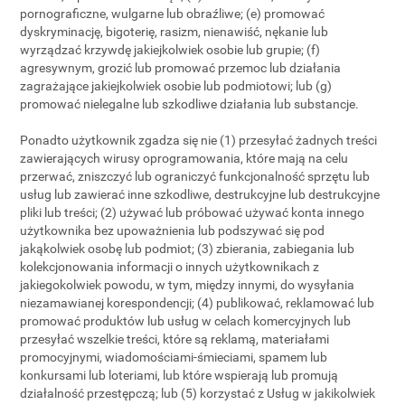
pornograficzne, wulgarne lub obraźliwe; (e) promować
dyskryminację, bigoterię, rasizm, nienawiść, nękanie lub
wyrządzać krzywdę jakiejkolwiek osobie lub grupie; (f)
agresywnym, grozić lub promować przemoc lub działania
zagrażające jakiejkolwiek osobie lub podmiotowi; lub (g)
promować nielegalne lub szkodliwe działania lub substancje.
Ponadto użytkownik zgadza się nie (1) przesyłać żadnych treści
zawierających wirusy oprogramowania, które mają na celu
przerwać, zniszczyć lub ograniczyć funkcjonalność sprzętu lub
usług lub zawierać inne szkodliwe, destrukcyjne lub destrukcyjne
pliki lub treści; (2) używać lub próbować używać konta innego
użytkownika bez upoważnienia lub podszywać się pod
jakąkolwiek osobę lub podmiot; (3) zbierania, zabiegania lub
kolekcjonowania informacji o innych użytkownikach z
jakiegokolwiek powodu, w tym, między innymi, do wysyłania
niezamawianej korespondencji; (4) publikować, reklamować lub
promować produktów lub usług w celach komercyjnych lub
przesyłać wszelkie treści, które są reklamą, materiałami
promocyjnymi, wiadomościami-śmieciami, spamem lub
konkursami lub loteriami, lub które wspierają lub promują
działalność przestępczą; lub (5) korzystać z Usług w jakikolwiek