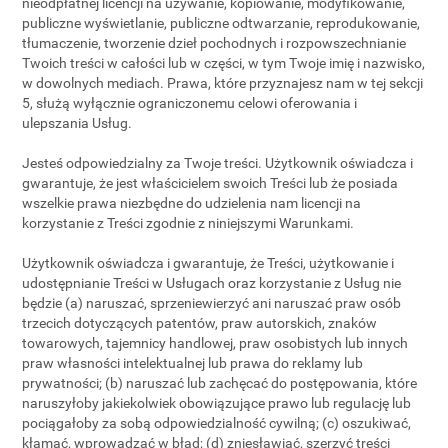
nieodpłatnej licencji na używanie, kopiowanie, modyfikowanie,
publiczne wyświetlanie, publiczne odtwarzanie, reprodukowanie,
tłumaczenie, tworzenie dzieł pochodnych i rozpowszechnianie
Twoich treści w całości lub w części, w tym Twoje imię i nazwisko,
w dowolnych mediach. Prawa, które przyznajesz nam w tej sekcji
5, służą wyłącznie ograniczonemu celowi oferowania i
ulepszania Usług.
Jesteś odpowiedzialny za Twoje treści. Użytkownik oświadcza i
gwarantuje, że jest właścicielem swoich Treści lub że posiada
wszelkie prawa niezbędne do udzielenia nam licencji na
korzystanie z Treści zgodnie z niniejszymi Warunkami.
Użytkownik oświadcza i gwarantuje, że Treści, użytkowanie i
udostępnianie Treści w Usługach oraz korzystanie z Usług nie
będzie (a) naruszać, sprzeniewierzyć ani naruszać praw osób
trzecich dotyczących patentów, praw autorskich, znaków
towarowych, tajemnicy handlowej, praw osobistych lub innych
praw własności intelektualnej lub prawa do reklamy lub
prywatności; (b) naruszać lub zachęcać do postępowania, które
naruszyłoby jakiekolwiek obowiązujące prawo lub regulację lub
pociągałoby za sobą odpowiedzialność cywilną; (c) oszukiwać,
kłamać, wprowadzać w błąd; (d) zniesławiać, szerzyć treści