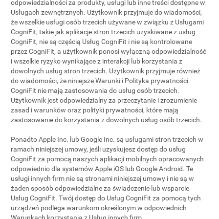
odpowiedzialności za produkty, usługi lub inne treści dostępne w
Usługach zewnętrznych. Użytkownik przyjmuje do wiadomości,
że wszelkie usługi osób trzecich używane w związku z Usługami
CogniFit, takie jak aplikacje stron trzecich uzyskiwane z usług
CogniFit, nie są częścią Usług CogniFit i nie są kontrolowane
przez CogniFit, a użytkownik ponosi wyłączną odpowiedzialność
i wszelkie ryzyko wynikające z interakcji lub korzystania z
dowolnych usług stron trzecich. Użytkownik przyjmuje również
do wiadomości, że niniejsze Warunki i Polityka prywatności
CogniFit nie mają zastosowania do usług osób trzecich.
Użytkownik jest odpowiedzialny za przeczytanie i zrozumienie
zasad i warunków oraz polityki prywatności, które mają
zastosowanie do korzystania z dowolnych usług osób trzecich.
Ponadto Apple Inc. lub Google Inc. są usługami stron trzecich w
ramach niniejszej umowy, jeśli uzyskujesz dostęp do usług
CogniFit za pomocą naszych aplikacji mobilnych opracowanych
odpowiednio dla systemów Apple iOS lub Google Android. Te
usługi innych firm nie są stronami niniejszej umowy i nie są w
żaden sposób odpowiedzialne za świadczenie lub wsparcie
Usług CogniFit. Twój dostęp do Usług CogniFit za pomocą tych
urządzeń podlega warunkom określonym w odpowiednich
Warunkach korzystania z Usług innych firm.