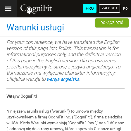
PRO
ZALOGUJ
POL
DOŁĄCZ DZIŚ
Warunki usługi
For your convenience, we have translated the English
version of this page into Polish. This translation is for
informational purposes only, and the definitive version
of this page is the English version. Dla uproszczenia
przetłumaczyliśmy tę stronę z języka angielskiego. To
tłumaczenie ma wyłącznie charakter informacyjny:
oficjalna wersja to
.
wersja angielska
Witaj w CogniFit!
Niniejsze warunki usług ("warunki") to umowa między
użytkownikiem a firmą CogniFit Inc. ("CogniFit"), firmą z siedzibą
w USA. Kiedy Warunki wymieniają "CogniFit", "my "," nas "lub" nasz
", odnoszą się do strony umowy, która zapewnia Ci nasze usługi