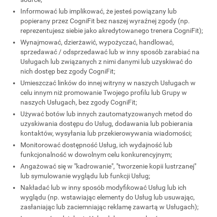
Informować lub implikować, że jesteś powiązany lub
popierany przez CogniFit bez naszej wyraźnej zgody (np.
reprezentujesz siebie jako akredytowanego trenera CogniFit);
Wynajmować, dzierżawić, wypożyczać, handlować,
sprzedawać / odsprzedawać lub w inny sposób zarabiać na
Usługach lub związanych z nimi danymi lub uzyskiwać do
nich dostęp bez zgody CogniFit;
Umieszczać linków do innej witryny w naszych Usługach w
celu innym niż promowanie Twojego profilu lub Grupy w
naszych Usługach, bez zgody CogniFit;
Używać botów lub innych zautomatyzowanych metod do
uzyskiwania dostępu do Usług, dodawania lub pobierania
kontaktów, wysyłania lub przekierowywania wiadomości;
Monitorować dostępność Usług, ich wydajność lub
funkcjonalność w dowolnym celu konkurencyjnym;
Angażować się w "kadrowanie", "tworzenie kopii lustrzanej"
lub symulowanie wyglądu lub funkcji Usług;
Nakładać lub w inny sposób modyfikować Usług lub ich
wyglądu (np. wstawiając elementy do Usług lub usuwając,
zasłaniając lub zaciemniając reklamę zawartą w Usługach);