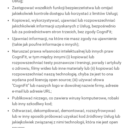
Usług;
Zastępować wszelkich funkcji bezpieczeństwa lub omijać
jakiekolwiek kontrole dostępu lub korzystać z limitów Usługi;
Kopiować, wykorzystywać, ujawniać lub rozpowszechniać
jakichkolwiek informacji uzyskanych z Usług, bezpośrednio
lub za pośrednictwem stron trzecich, bez zgody CogniFit;
Ujawniać informacji, na które nie masz zgody na ujawnienie
(takie jak poufne informacje o innych);
Naruszać prawa własności intelektualnej lub innych praw
CogniFit, w tym między innymi (i) kopiować lub
rozpowszechniać testy poznawcze i treningi, porady i artykuły
o zdrowiu, filmy wideo lub inne materiały lub (ii) kopiować lub
rozpowszechniać naszą technologię, chyba że jest to ona
wydana pod licencją open source; (iii) używać słowa
"CogniFit" lub naszych logo w dowolnej nazwie firmy, adresie
e-mail lub adresie URL;
Publikować niczego, co zawiera wirusy komputerowe, robaki
lub inny szkodliwy kod;
Odtwarzać, dekompilować, demontować, rozszyfrowywać
lub w inny sposób próbować uzyskać kod źródłowy Usług lub
jakiejkolwiek związanej z nimi technologii, która nie jest open
source;