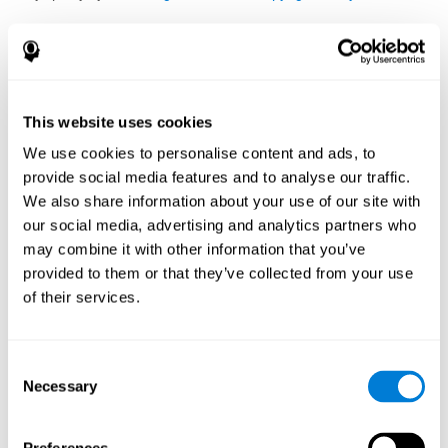
12. Warunki dla płatnych usług
CogniFit sprzedaje cyfrowe oceny poznawcze i programy
treningu mózgu, a także inne wirtualne oferty. Niniejsze warunki
płatnych usług („Warunki płatnych usług”) dotyczą zakupu i
This website uses cookies
korzystania z dowolnych płatnych usług CogniFit, w tym
We use cookies to personalise content and ads, to
automatycznego odnawiania usług subskrypcyjnych, takich jak
cyfrowe programy treningowe mózgu i jednorazowe zakupy,
provide social media features and to analyse our traffic.
takie jak nasze cyfrowe testy poznawcze i inne wirtualne
We also share information about your use of our site with
przedmioty takie jak neurony (łącznie „Płatne usługi”). Kupując
our social media, advertising and analytics partners who
lub korzystając z płatnej usługi, zgadzasz się na przestrzeganie
may combine it with other information that you’ve
warunków świadczenia usług CogniFit, które obejmują te
provided to them or that they’ve collected from your use
warunki płatnej usługi i zawierają obowiązkowe postanowienie
dotyczące arbitrażu oraz wszelkie odrębne warunki
of their services.
przedstawione w związku z korzystaniem z płatnych. Jeśli nie
akceptujesz tych warunków, nie kupuj, nie wchodź ani nie
korzystaj z naszych płatnych usług.
Consent
Necessary
12.1 Płatne usługi
Selection
Płatne usługi obejmują treści oraz spersonalizowane,