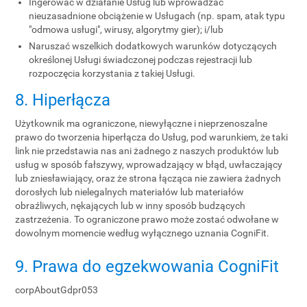
Ingerować w działanie Usług lub wprowadzać
nieuzasadnione obciążenie w Usługach (np. spam, atak typu
"odmowa usługi", wirusy, algorytmy gier); i/lub
Naruszać wszelkich dodatkowych warunków dotyczących
określonej Usługi świadczonej podczas rejestracji lub
rozpoczęcia korzystania z takiej Usługi.
8. Hiperłącza
Użytkownik ma ograniczone, niewyłączne i nieprzenoszalne
prawo do tworzenia hiperłącza do Usług, pod warunkiem, że taki
link nie przedstawia nas ani żadnego z naszych produktów lub
usług w sposób fałszywy, wprowadzający w błąd, uwłaczający
lub zniesławiający, oraz że strona łącząca nie zawiera żadnych
dorosłych lub nielegalnych materiałów lub materiałów
obraźliwych, nękających lub w inny sposób budzących
zastrzeżenia. To ograniczone prawo może zostać odwołane w
dowolnym momencie według wyłącznego uznania CogniFit.
9. Prawa do egzekwowania CogniFit
corpAboutGdpr053