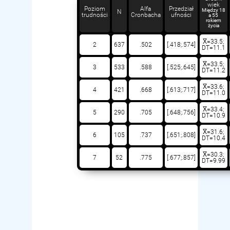
wiek
Poziom
Alfa
Przedział
Między 18
N
trudności
Cronbacha
ufności
a 55
rokiem
życia
X̅=33.5;
2
637
.502
[.418;.574]
DT=11.1
X̅=33.5;
3
533
.588
[.525;.645]
DT=11.2
X̅=33.6;
4
421
.668
[.613;.717]
DT=11.0
X̅=33.4;
5
290
.705
[.648;.756]
DT=10.9
X̅=31.6;
6
105
.737
[.651;.808]
DT=10.4
X̅=30.3;
7
52
.775
[.677;.857]
DT=9.99