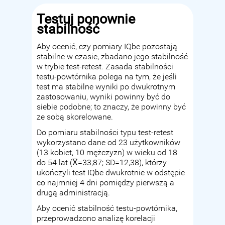
Testuj ponownie
stabilność
Aby ocenić, czy pomiary IQbe pozostają
stabilne w czasie, zbadano jego stabilność
w trybie test-retest. Zasada stabilności
testu-powtórnika polega na tym, że jeśli
test ma stabilne wyniki po dwukrotnym
zastosowaniu, wyniki powinny być do
siebie podobne; to znaczy, że powinny być
ze sobą skorelowane.
Do pomiaru stabilności typu test-retest
wykorzystano dane od 23 użytkowników
(13 kobiet, 10 mężczyzn) w wieku od 18
do 54 lat (X̅=33,87; SD=12,38), którzy
ukończyli test IQbe dwukrotnie w odstępie
co najmniej 4 dni pomiędzy pierwszą a
drugą administracją.
Aby ocenić stabilność testu-powtórnika,
przeprowadzono analizę korelacji