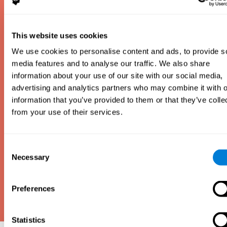
sobie on na tle osób w tym samym wieku. Istnieją
różne rodzaje testów IQ, w zależności od tego, czy
chcesz zmierzyć inteligencję płynną, czy
inteligencję skrystalizowaną, inteligencję werbalną
This website uses cookies
czy niewerbalną itp.
We use cookies to personalise content and ads, to provide s
Zgodnie z konwencją większość testów IQ ma
media features and to analyse our traffic. We also share
zakres wyników od 0 do 200, ze średnią 100 i
information about your use of our site with our social media,
odchyleniem standardowym 15. Jeśli uzyskasz
advertising and analytics partners who may combine it with o
wynik powyżej 100, jesteś powyżej średniej; ale jeśli
uzyskasz wynik poniżej 100, jesteś poniżej średniej.
information that you’ve provided to them or that they’ve colle
from your use of their services.
Consent
Necessary
Selection
Preferences
Statistics