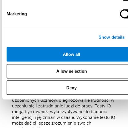
Dlaczego warto
Marketing
wykonać test IQ?
Test IQ to jeden z najlepszych i najskuteczniejszych
Show details
sposobów oceny swojej inteligencji. Testy IQ mogą
również pokazać, jak dobrze radzisz sobie w szkole
i jak wypadasz na tle innych osób w twoim wieku.
Allow all
W CogniFit sprawiliśmy, że testowanie IQ było
zabawne i powtarzalne, dlatego zaprojektowaliśmy
IQbe tak, aby zapewniał natychmiastowe wyniki.
Allow selection
Testy IQ nie są doskonałe, ale są najlepszym,
najpopularniejszym sposobem pomiaru
Deny
inteligencji. Testy IQ są wykorzystywane do
różnych celów, takich jak identyfikowanie
uzdolnionych uczniów, diagnozowanie trudności w
uczeniu się i zatrudnianie ludzi do pracy. Testy IQ
mogą być również wykorzystywane do badania
inteligencji i jej zmian w czasie. Wykonanie testu IQ
może dać ci lepsze zrozumienie swoich