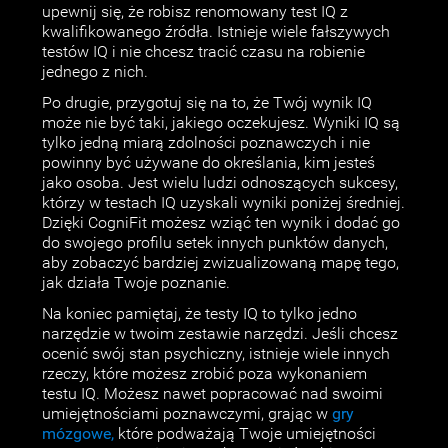
upewnij się, że robisz renomowany test IQ z
kwalifikowanego źródła. Istnieje wiele fałszywych
testów IQ i nie chcesz tracić czasu na robienie
jednego z nich.
Po drugie, przygotuj się na to, że Twój wynik IQ
może nie być taki, jakiego oczekujesz. Wyniki IQ są
tylko jedną miarą zdolności poznawczych i nie
powinny być używane do określania, kim jesteś
jako osoba. Jest wielu ludzi odnoszących sukcesy,
którzy w testach IQ uzyskali wyniki poniżej średniej.
Dzięki CogniFit możesz wziąć ten wynik i dodać go
do swojego profilu setek innych punktów danych,
aby zobaczyć bardziej zwizualizowaną mapę tego,
jak działa Twoje poznanie.
Na koniec pamiętaj, że testy IQ to tylko jedno
narzędzie w twoim zestawie narzędzi. Jeśli chcesz
ocenić swój stan psychiczny, istnieje wiele innych
rzeczy, które możesz zrobić poza wykonaniem
testu IQ. Możesz nawet popracować nad swoimi
umiejętnościami poznawczymi, grając w
gry
mózgowe,
które podważają Twoje umiejętności