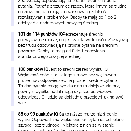
Z łatwością odpowiadają na proste, średnie i trudne
pytania. Potrafią zrozumieć rzeczy, które innym są trudne
do zrozumienia i mają zaawansowaną zdolność
rozwiązywania problemów. Osoby te mają od 1 do 2
odchyleń standardowych powyżej średniej.
101 do 114 punktów IQ
Reprezentuje średnio
podwyższone marże, co jest zaletą wielu osób. Zazwyczaj
bez trudu odpowiadają na proste pytania na średnim
poziomie. Osoby te mają od 0 do 1 odchylenia
standardowego powyżej średniej.
100 punktów IQ
Jest to średni zakres wyniku IQ.
Większość osób z tej kategorii może bez większych
problemów odpowiedzieć na proste i średnie pytania.
Trudne pytania mogą być dla nich trudniejsze, ale przy
pewnym wysiłku nadal mogą uzyskać prawidłowe
odpowiedzi. Ci ludzie są dokładnie przeciętni jak na swój
wiek.
85 do 99 punktów IQ
Są to niższe marże niż średnie
wyniki. Odpowiedzi na większość ich pytań są udzielane
szybko i bez trudności. Niektóre z nich są w stanie
rozwiązać pytania średniego poziomu, ale czasami są