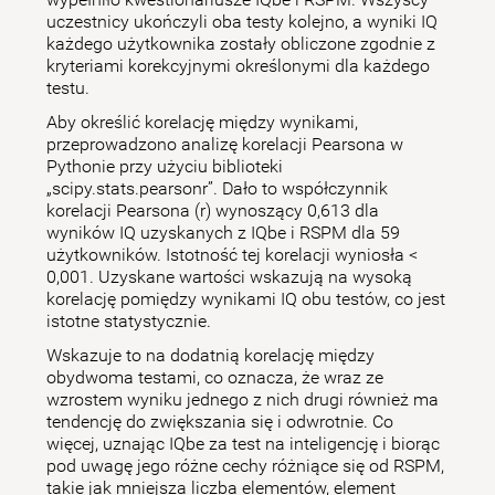
uczestnicy ukończyli oba testy kolejno, a wyniki IQ
każdego użytkownika zostały obliczone zgodnie z
kryteriami korekcyjnymi określonymi dla każdego
testu.
Aby określić korelację między wynikami,
przeprowadzono analizę korelacji Pearsona w
Pythonie przy użyciu biblioteki
„scipy.stats.pearsonr”. Dało to współczynnik
korelacji Pearsona (r) wynoszący 0,613 dla
wyników IQ uzyskanych z IQbe i RSPM dla 59
użytkowników. Istotność tej korelacji wyniosła <
0,001. Uzyskane wartości wskazują na wysoką
korelację pomiędzy wynikami IQ obu testów, co jest
istotne statystycznie.
Wskazuje to na dodatnią korelację między
obydwoma testami, co oznacza, że wraz ze
wzrostem wyniku jednego z nich drugi również ma
tendencję do zwiększania się i odwrotnie. Co
więcej, uznając IQbe za test na inteligencję i biorąc
pod uwagę jego różne cechy różniące się od RSPM,
takie jak mniejsza liczba elementów, element