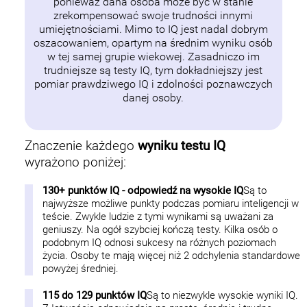
ponieważ dana osoba może być w stanie
zrekompensować swoje trudności innymi
umiejętnościami. Mimo to IQ jest nadal dobrym
oszacowaniem, opartym na średnim wyniku osób
w tej samej grupie wiekowej. Zasadniczo im
trudniejsze są testy IQ, tym dokładniejszy jest
pomiar prawdziwego IQ i zdolności poznawczych
danej osoby.
Znaczenie każdego
wyniku testu IQ
wyrażono poniżej:
130+ punktów IQ - odpowiedź na wysokie IQ
Są to
najwyższe możliwe punkty podczas pomiaru inteligencji w
teście. Zwykle ludzie z tymi wynikami są uważani za
geniuszy. Na ogół szybciej kończą testy. Kilka osób o
podobnym IQ odnosi sukcesy na różnych poziomach
życia. Osoby te mają więcej niż 2 odchylenia standardowe
powyżej średniej.
115 do 129 punktów IQ
Są to niezwykle wysokie wyniki IQ.