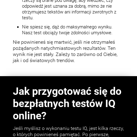
rzeczy są brane pod uwagę, aby wiedzieć, czy
odpowiedź jest uznana za dobrą, mimo że nie
otrzymujesz tekstów ani informacji zwrotnych z
testu.
Nie spiesz się, dąż do maksymalnego wyniku.
Nasz test obciąży twoje zdolności umysłowe.
Nie powinieneś się martwić, jeśli nie otrzymałeś
pożądanych natychmiastowych rezultatów. Ten
wynik nie jest stały. Zależy to zarówno od Ciebie,
jak i od światowych trendów.
Jak przygotować się do
bezpłatnych testów IQ
online?
Jeśli myślisz o wykonaniu testu IQ, jest kilka rzeczy,
o których powinieneś pamiętać. Po pierwsze,