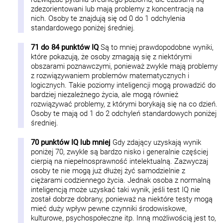
zdezorientowani lub mają problemy z koncentracją na
nich. Osoby te znajdują się od 0 do 1 odchylenia
standardowego poniżej średniej.
71 do 84 punktów IQ
Są to mniej prawdopodobne wyniki,
które pokazują, że osoby zmagają się z niektórymi
obszarami poznawczymi, ponieważ zwykle mają problemy
z rozwiązywaniem problemów matematycznych i
logicznych. Takie poziomy inteligencji mogą prowadzić do
bardziej niezależnego życia, ale mogą również
rozwiązywać problemy, z którymi borykają się na co dzień.
Osoby te mają od 1 do 2 odchyleń standardowych poniżej
średniej.
70 punktów IQ lub mniej
Gdy zdający uzyskają wynik
poniżej 70, zwykle są bardzo nisko i generalnie częściej
cierpią na niepełnosprawność intelektualną. Zazwyczaj
osoby te nie mogą już dłużej żyć samodzielnie z
ciężarami codziennego życia. Jednak osoba z normalną
inteligencją może uzyskać taki wynik, jeśli test IQ nie
został dobrze dobrany, ponieważ na niektóre testy mogą
mieć duży wpływ pewne czynniki środowiskowe,
kulturowe, psychospołeczne itp. Inną możliwością jest to,