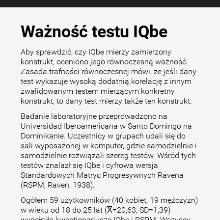
Ważność testu IQbe
Aby sprawdzić, czy IQbe mierzy zamierzony
konstrukt, oceniono jego równoczesną ważność.
Zasada trafności równoczesnej mówi, że jeśli dany
test wykazuje wysoką dodatnią korelację z innym
zwalidowanym testem mierzącym konkretny
konstrukt, to dany test mierzy także ten konstrukt.
Badanie laboratoryjne przeprowadzono na
Universidad Iberoamericana w Santo Domingo na
Dominikanie. Uczestnicy w grupach udali się do
sali wyposażonej w komputer, gdzie samodzielnie i
samodzielnie rozwiązali szereg testów. Wśród tych
testów znalazł się IQbe i cyfrowa wersja
Standardowych Matryc Progresywnych Ravena
(RSPM; Raven, 1938).
Ogółem 59 użytkowników (40 kobiet, 19 mężczyzn)
w wieku od 18 do 25 lat (X̅=20,63; SD=1,39)
wypełniło kwestionariusze IQbe i RSPM. Wszyscy