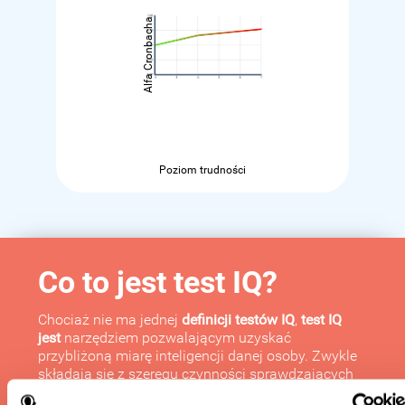
Alfa Cronbacha
Poziom trudności
Co to jest test IQ?
Chociaż nie ma jednej
definicji testów IQ
,
test IQ
jest
narzędziem pozwalającym uzyskać
przybliżoną miarę inteligencji danej osoby. Zwykle
składają się z szeregu czynności sprawdzających
możliwości użytkownika, aby sprawdzić, jak radzi