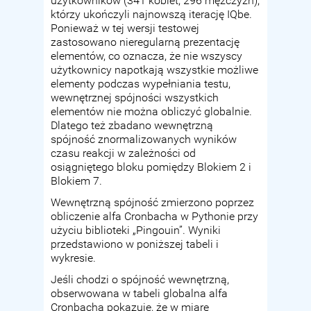
użytkowników (341 kobiet, 296 mężczyzn),
którzy ukończyli najnowszą iterację IQbe.
Ponieważ w tej wersji testowej
zastosowano nieregularną prezentację
elementów, co oznacza, że nie wszyscy
użytkownicy napotkają wszystkie możliwe
elementy podczas wypełniania testu,
wewnętrznej spójności wszystkich
elementów nie można obliczyć globalnie.
Dlatego też zbadano wewnętrzną
spójność znormalizowanych wyników
czasu reakcji w zależności od
osiągniętego bloku pomiędzy Blokiem 2 i
Blokiem 7.
Wewnętrzną spójność zmierzono poprzez
obliczenie alfa Cronbacha w Pythonie przy
użyciu biblioteki „Pingouin”. Wyniki
przedstawiono w poniższej tabeli i
wykresie.
Jeśli chodzi o spójność wewnętrzną,
obserwowana w tabeli globalna alfa
Cronbacha pokazuje, że w miarę