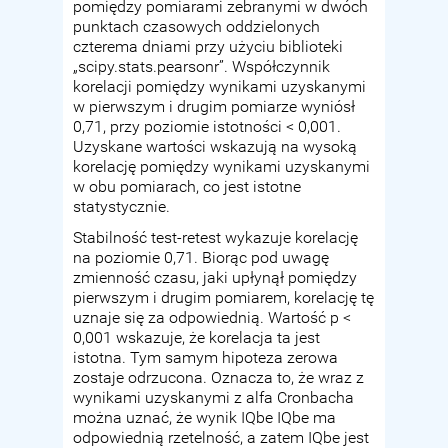
pomiędzy pomiarami zebranymi w dwóch
punktach czasowych oddzielonych
czterema dniami przy użyciu biblioteki
„scipy.stats.pearsonr”. Współczynnik
korelacji pomiędzy wynikami uzyskanymi
w pierwszym i drugim pomiarze wyniósł
0,71, przy poziomie istotności < 0,001.
Uzyskane wartości wskazują na wysoką
korelację pomiędzy wynikami uzyskanymi
w obu pomiarach, co jest istotne
statystycznie.
Stabilność test-retest wykazuje korelację
na poziomie 0,71. Biorąc pod uwagę
zmienność czasu, jaki upłynął pomiędzy
pierwszym i drugim pomiarem, korelację tę
uznaje się za odpowiednią. Wartość p <
0,001 wskazuje, że korelacja ta jest
istotna. Tym samym hipoteza zerowa
zostaje odrzucona. Oznacza to, że wraz z
wynikami uzyskanymi z alfa Cronbacha
można uznać, że wynik IQbe IQbe ma
odpowiednią rzetelność, a zatem IQbe jest