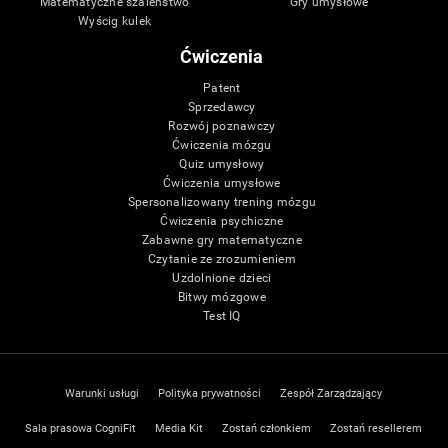
Matematyczne szaleństwo
Gry umysłowe
Wyścig kulek
Ćwiczenia
Patent
Sprzedawcy
Rozwój poznawczy
Ćwiczenia mózgu
Quiz umysłowy
Ćwiczenia umysłowe
Spersonalizowany trening mózgu
Ćwiczenia psychiczne
Zabawne gry matematyczne
Czytanie ze zrozumieniem
Uzdolnione dzieci
Bitwy mózgowe
Test IQ
Warunki usługi
Polityka prywatności
Zespół Zarządzający
Sala prasowa CogniFit
Media Kit
Zostań członkiem
Zostań resellerem