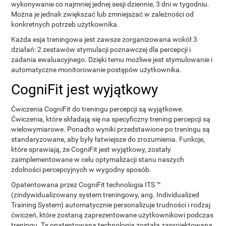
wykonywanie co najmniej jednej sesji dziennie, 3 dni w tygodniu.
Można je jednak zwiększać lub zmniejszać w zależności od
konkretnych potrzeb użytkownika.
Każda esja treningowa jest zawsze zorganizowana wokół 3
działań: 2 zestawów stymulacji poznawczej dla percepcji i
zadania ewaluacyjnego. Dzięki temu możliwe jest stymulowanie i
automatyczne monitorowanie postępów użytkownika.
CogniFit jest wyjątkowy
Ćwiczenia CogniFit do treningu percepcji są wyjątkowe.
Ćwiczenia, które składają się na specyficzny trening percepcji są
wielowymiarowe. Ponadto wyniki przedstawione po treningu są
standaryzowane, aby były łatwiejsze do zrozumienia. Funkcje,
które sprawiają, że CogniFit jest wyjątkowy, zostały
zaimplementowane w celu optymalizacji stanu naszych
zdolności percepcyjnych w wygodny sposób.
Opatentowana przez CogniFit technologia ITS ™
(zindywidualizowany system treningowy, ang. Individualized
Training System) automatycznie personalizuje trudności i rodzaj
ćwiczeń, które zostaną zaprezentowane użytkownikowi podczas
treningu. Ta opatentowana technologia została zaprojektowana