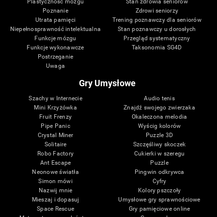
Plastyczność mózgu
Stan zdrowia seniorów
Poznanie
Zdrowi seniorzy
Utrata pamięci
Trening poznawczy dla seniorów
Niepełnosprawność intelektualna
Stan poznawczy u dorosłych
Funkcje mózgu
Przegląd systematyczny
Funkcje wykonawcze
Taksonomia SG4D
Postrzeganie
Uwaga
Gry Umysłowe
Szachy w Internecie
Audio tenis
Mini Krzyżówka
Znajdź swojego zwierzaka
Fruit Frenzy
Okaleczona melodia
Pipe Panic
Wyścig kolorów
Crystal Miner
Puzzle 3D
Solitaire
Szczęśliwy skoczek
Robo Factory
Cukierki w szeregu
Ant Escape
Puzzle
Neonowe światła
Pingwin odkrywca
Simon mówi
Cyfry
Nazwij mnie
Kolory pszczoły
Mieszaj i dopasuj
Umysłowe gry sprawnościowe
Space Rescue
Gry pamięciowe online