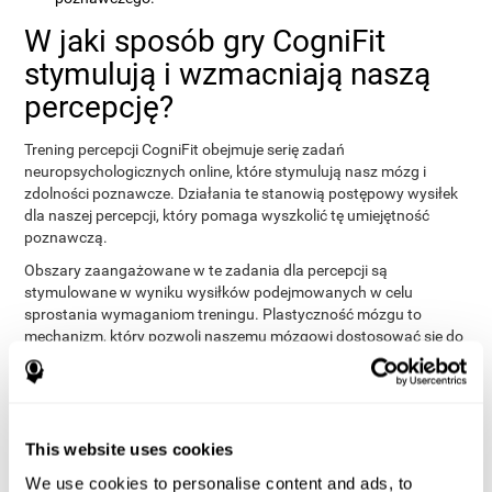
W jaki sposób gry CogniFit
stymulują i wzmacniają naszą
percepcję?
Trening percepcji CogniFit obejmuje serię zadań
neuropsychologicznych online, które stymulują nasz mózg i
zdolności poznawcze. Działania te stanowią postępowy wysiłek
dla naszej percepcji, który pomaga wyszkolić tę umiejętność
poznawczą.
Obszary zaangażowane w te zadania dla percepcji są
stymulowane w wyniku wysiłków podejmowanych w celu
sprostania wymaganiom treningu. Plastyczność mózgu to
mechanizm, który pozwoli naszemu mózgowi dostosować się do
wymagań treningu percepcji. Ta adaptacja i zmiany w
połączeniach mózgowych pozwolą nam efektywniej i bez
większego wysiłku wykorzystywać zdolności poznawcze
związane z percepcją.
This website uses cookies
Należy jednak pamiętać, że nie wystarczy grać w jakąkolwiek grę,
aby uzyskać wyniki. Trening percepcji CogniFit ma pewne cechy,
We use cookies to personalise content and ads, to