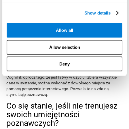
poprawić. CogniFit oferuje kompletne wyniki po każdej sesji
treningowej, abyśmy mogli łatwo poznać naszą wydajność.
Show details
CogniFit przechowuje wszystkie nasze wyniki poznawcze, sesja
po sesji, dzięki czemu możemy zobaczyć, jak bardzo się
Allow all
poprawiliśmy. Więc nawet jeśli otrzymamy zły wynik w sesji
treningowej, możemy zauważyć, że nasza tendencja jest nadal
pozytywna.
Allow selection
Trening percepcji CogniFit jest spersonalizowany i dostosowany
do specyficznych potrzeb każdego użytkownika. Oznacza to, że
nie oferuje dwóch równych planów treningowych dla dwóch
Deny
różnych osób.
CogniFit, oprócz tego, że jest łatwy w użyciu i zbiera wszystkie
dane w systemie, można wykonać z dowolnego miejsca za
pomocą połączenia internetowego. Pozwala to na zdalną
stymulację poznawczą.
Co się stanie, jeśli nie trenujesz
swoich umiejętności
poznawczych?