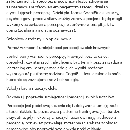
zaburzeniach. Dlatego też pracownicy służby zdrowia są
zainteresowani oferowaniem pacjentom szeregu działań
stymulujących percepcję. Dzięki platformie CogniFit dla lekarzy,
psychologów i pracowników służby zdrowia pacjenci będą mogli
wykonywać ćwiczenia percepcyjne zarówno w terapii, jak i w
domu (zdalna stymulacja poznawcza).
Członkowie rodziny lub opiekunowie
Pomóż wzmocnić umiejętności percepcji swoich krewnych
Jeśli chcemy wzmocnić percepcję krewnych, czy to dzieci,
dorosłych, czy starszych, ale chcemy być tymi, którzy zarządzają
ich treningiem i którzy przeglądają ich wyniki, możemy
wykorzystać platformę rodzinną CogniFit. Jest idealna dla osób,
które nie są zaznajomione z technologią.
Szkoły i kadra nauczycielska
Odkrywaj i poprawiaj umiejętności percepcji swoich uczniów
Percepcja jest podstawą uczenia się i zdobywania umiejętności
akademickich. Ta poznawcza platforma treningowa jest bardzo
przydatna, gdy niektórzy z naszych uczniów mają trudności z
percepcją, ponieważ pozwalają im trenować słabsze zdolności
percepcyjne, aby poprawić swoją wydajność w klasie.