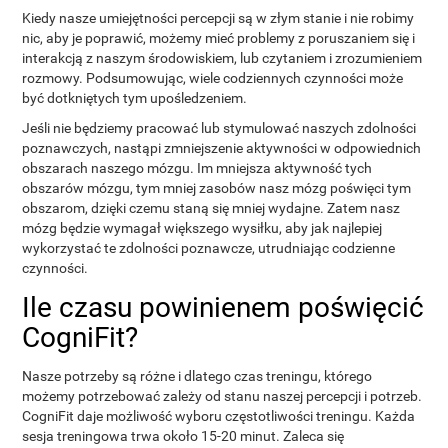
Kiedy nasze umiejętności percepcji są w złym stanie i nie robimy
nic, aby je poprawić, możemy mieć problemy z poruszaniem się i
interakcją z naszym środowiskiem, lub czytaniem i zrozumieniem
rozmowy. Podsumowując, wiele codziennych czynności może
być dotkniętych tym upośledzeniem.
Jeśli nie będziemy pracować lub stymulować naszych zdolności
poznawczych, nastąpi zmniejszenie aktywności w odpowiednich
obszarach naszego mózgu. Im mniejsza aktywność tych
obszarów mózgu, tym mniej zasobów nasz mózg poświęci tym
obszarom, dzięki czemu staną się mniej wydajne. Zatem nasz
mózg będzie wymagał większego wysiłku, aby jak najlepiej
wykorzystać te zdolności poznawcze, utrudniając codzienne
czynności.
Ile czasu powinienem poświęcić
CogniFit?
Nasze potrzeby są różne i dlatego czas treningu, którego
możemy potrzebować zależy od stanu naszej percepcji i potrzeb.
CogniFit daje możliwość wyboru częstotliwości treningu. Każda
sesja treningowa trwa około 15-20 minut. Zaleca się